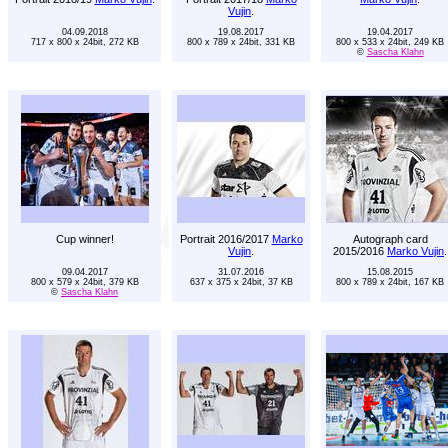
Vujin
.
04.09.2018
19.08.2017
19.04.2017
717 x 800 x 24bit, 272 KB
800 x 789 x 24bit, 331 KB
800 x 533 x 24bit, 249 KB
©
Sascha Klahn
Cup winner!
Portrait 2016/2017
Marko
Autograph card
Vujin
.
2015/2016
Marko Vujin
.
09.04.2017
31.07.2016
15.08.2015
800 x 579 x 24bit, 379 KB
637 x 375 x 24bit, 37 KB
800 x 789 x 24bit, 167 KB
©
Sascha Klahn