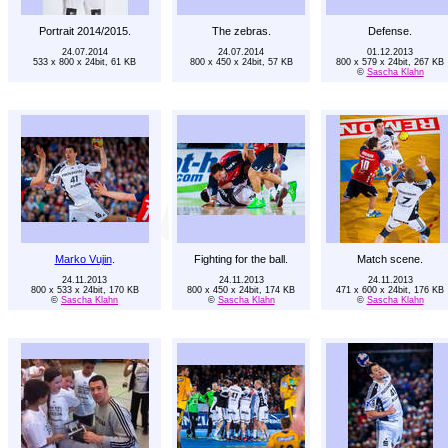
Portrait 2014/2015.
The zebras.
Defense.
24.07.2014
24.07.2014
01.12.2013
533 x 800 x 24bit, 61 KB
800 x 450 x 24bit, 57 KB
800 x 579 x 24bit, 267 KB
©
Sascha Klahn
Marko Vujin
.
Fighting for the ball.
Match scene.
24.11.2013
24.11.2013
24.11.2013
800 x 533 x 24bit, 170 KB
800 x 450 x 24bit, 174 KB
471 x 600 x 24bit, 176 KB
©
Sascha Klahn
©
Sascha Klahn
©
Sascha Klahn