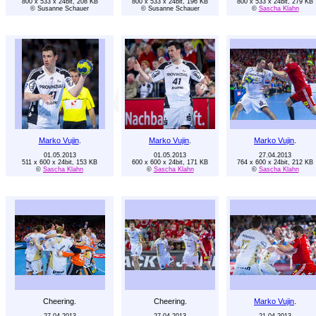
800 x 533 x 24bit, 208 KB
800 x 533 x 24bit, 196 KB
800 x 533 x 24bit, 279 KB
© Susanne Schauer
© Susanne Schauer
©
Sascha Klahn
Marko Vujin
.
Marko Vujin
.
Marko Vujin
.
01.05.2013
01.05.2013
27.04.2013
511 x 600 x 24bit, 153 KB
600 x 600 x 24bit, 171 KB
764 x 600 x 24bit, 212 KB
©
Sascha Klahn
©
Sascha Klahn
©
Sascha Klahn
Cheering.
Cheering.
Marko Vujin
.
27.04.2013
27.04.2013
21.04.2013