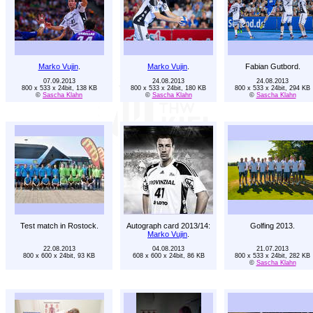
Marko Vujin
.
Marko Vujin
.
Fabian Gutbord.
07.09.2013
24.08.2013
24.08.2013
800 x 533 x 24bit, 138 KB
800 x 533 x 24bit, 180 KB
800 x 533 x 24bit, 294 KB
©
Sascha Klahn
©
Sascha Klahn
©
Sascha Klahn
Test match in Rostock.
Autograph card 2013/14:
Golfing 2013.
Marko Vujin
.
22.08.2013
04.08.2013
21.07.2013
800 x 600 x 24bit, 93 KB
608 x 600 x 24bit, 86 KB
800 x 533 x 24bit, 282 KB
©
Sascha Klahn