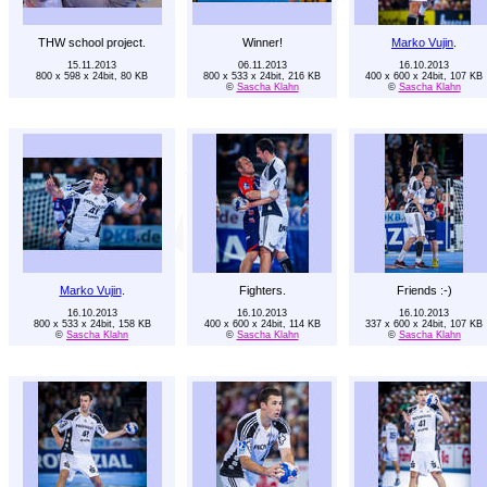
THW school project.
Winner!
Marko Vujin
.
15.11.2013
06.11.2013
16.10.2013
800 x 598 x 24bit, 80 KB
800 x 533 x 24bit, 216 KB
400 x 600 x 24bit, 107 KB
©
Sascha Klahn
©
Sascha Klahn
Marko Vujin
.
Fighters.
Friends :-)
16.10.2013
16.10.2013
16.10.2013
800 x 533 x 24bit, 158 KB
400 x 600 x 24bit, 114 KB
337 x 600 x 24bit, 107 KB
©
Sascha Klahn
©
Sascha Klahn
©
Sascha Klahn