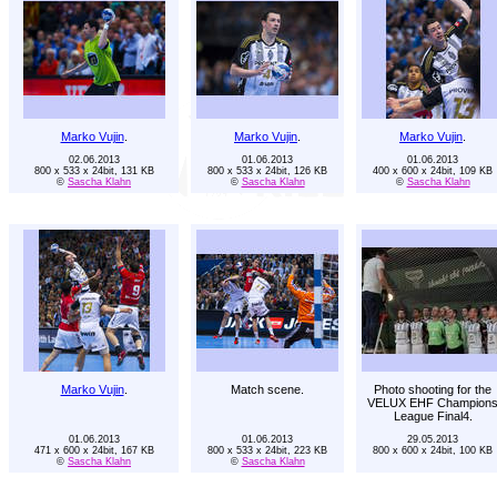
Marko Vujin
.
Marko Vujin
.
Marko Vujin
.
02.06.2013
01.06.2013
01.06.2013
800 x 533 x 24bit, 131 KB
800 x 533 x 24bit, 126 KB
400 x 600 x 24bit, 109 KB
©
Sascha Klahn
©
Sascha Klahn
©
Sascha Klahn
Marko Vujin
.
Match scene.
Photo shooting for the
VELUX EHF Champion
League Final4.
01.06.2013
01.06.2013
29.05.2013
471 x 600 x 24bit, 167 KB
800 x 533 x 24bit, 223 KB
800 x 600 x 24bit, 100 KB
©
Sascha Klahn
©
Sascha Klahn