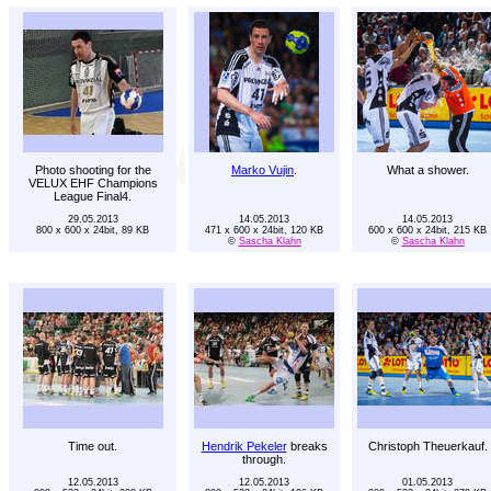
Photo shooting for the
Marko Vujin
.
What a shower.
VELUX EHF Champions
League Final4.
29.05.2013
14.05.2013
14.05.2013
800 x 600 x 24bit, 89 KB
471 x 600 x 24bit, 120 KB
600 x 600 x 24bit, 215 KB
©
Sascha Klahn
©
Sascha Klahn
Time out.
Hendrik Pekeler
breaks
Christoph Theuerkauf.
through.
12.05.2013
12.05.2013
01.05.2013