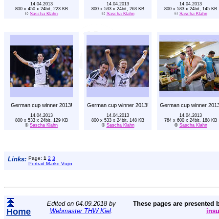
14.04.2013
14.04.2013
14.04.2013
800 x 450 x 24bit, 223 KB
800 x 533 x 24bit, 263 KB
800 x 533 x 24bit, 145 KB
©
Sascha Klahn
©
Sascha Klahn
©
Sascha Klahn
German cup winner 2013!
German cup winner 2013!
German cup winner 2013
14.04.2013
14.04.2013
14.04.2013
800 x 533 x 24bit, 129 KB
800 x 533 x 24bit, 148 KB
764 x 600 x 24bit, 188 KB
©
Sascha Klahn
©
Sascha Klahn
©
Sascha Klahn
Links:
Page:
1
2
3
Portrait Marko Vujin
Edited on 04.09.2018 by
These pages are presented 
Home
Webmaster THW Kiel
.
ins