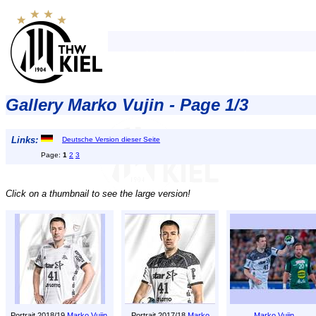
Gallery Marko Vujin - Page 1/3
Links:
Deutsche Version dieser Seite
Page:
1
2
3
Click on a thumbnail to see the large version!
Portrait 2018/19
Marko Vujin
.
Portrait 2017/18
Marko
Marko Vujin
.