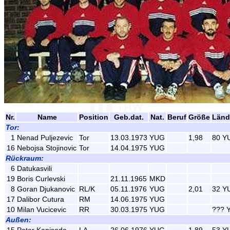
Nr.
Name
Position
Geb.dat.
Nat.
Beruf
Größe
Länd
Tor:
1
Nenad Puljezevic
Tor
13.03.1973
YUG
1,98
80 Y
16
Nebojsa Stojinovic
Tor
14.04.1975
YUG
Rückraum:
6
Datukasvili
19
Boris Curlevski
21.11.1965
MKD
8
Goran Djukanovic
RL/K
05.11.1976
YUG
2,01
32 Y
17
Dalibor Cutura
RM
14.06.1975
YUG
10
Milan Vucicevic
RR
30.03.1975
YUG
??? 
Außen: