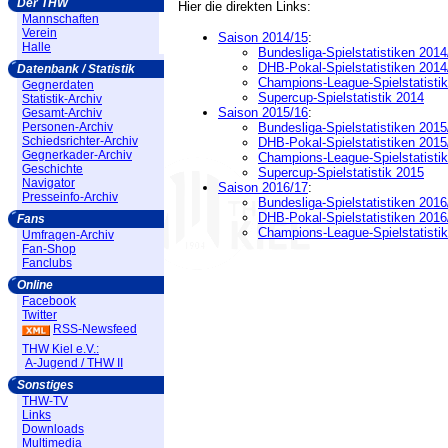
Der THW
Hier die direkten Links:
Mannschaften
Verein
Saison 2014/15
:
Halle
Bundesliga-Spielstatistiken 2014
DHB-Pokal-Spielstatistiken 2014
Datenbank / Statistik
Champions-League-Spielstatisti
Gegnerdaten
Supercup-Spielstatistik 2014
Statistik-Archiv
Saison 2015/16
:
Gesamt-Archiv
Personen-Archiv
Bundesliga-Spielstatistiken 2015
Schiedsrichter-Archiv
DHB-Pokal-Spielstatistiken 2015
Gegnerkader-Archiv
Champions-League-Spielstatisti
Geschichte
Supercup-Spielstatistik 2015
Navigator
Saison 2016/17
:
Presseinfo-Archiv
Bundesliga-Spielstatistiken 2016
DHB-Pokal-Spielstatistiken 2016
Fans
Champions-League-Spielstatisti
Umfragen-Archiv
Fan-Shop
Fanclubs
Online
Facebook
Twitter
RSS-Newsfeed
THW Kiel e.V.:
A-Jugend / THW II
Sonstiges
THW-TV
Links
Downloads
Multimedia