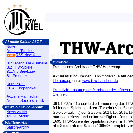
Aktuelle Saison 26/27
THW-Arc
News
Aktuelle Termine
RSS-Newsfeed
Hinweise:
BL: Ergebnisse & Tabelle
Dies ist das Archiv der THW-Homepage.
BL: THW-Spiele
BL: Alle Spieltage
BL: Prognose
Aktuelles rund um den THW finden Sie auf de
Homepage
unter
www.thw-handball.de
DHB-Pokal
CL & Europapokal
Die letzte Fassung der Startseite der frühere
Sie hier.
Aktuelle Mannschaft
Aktuelle Spielerstatistik
08.04.2025: Die durch die Erneuerung der TH
News-/Termine-Archiv
fehlenden Spielstatistiken (Torschützen, Sieb
News-Archiv
Spielverlauf, ...) der Saisons 2014/15, 2015/1
Termin-Archiv
nun nacherfasst und online verfügbar. Damit s
1695 THW-Spiele die Spielstatistiken im THW-A
Wettbewerbe
alle Spiele ab der Saison 1995/96 komplett ver
Saison-Archiv