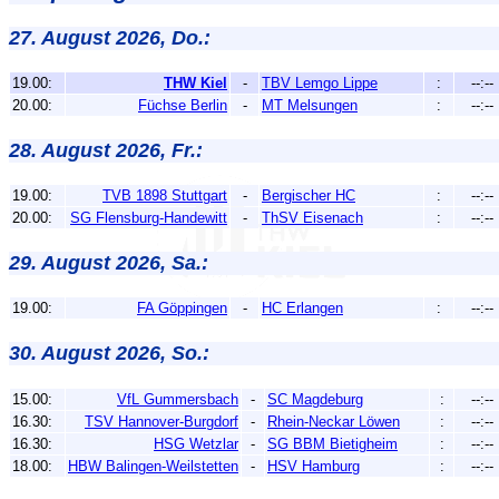
27. August 2026, Do.:
19.00:
THW Kiel
-
TBV Lemgo Lippe
:
--:--
20.00:
Füchse Berlin
-
MT Melsungen
:
--:--
28. August 2026, Fr.:
19.00:
TVB 1898 Stuttgart
-
Bergischer HC
:
--:--
20.00:
SG Flensburg-Handewitt
-
ThSV Eisenach
:
--:--
29. August 2026, Sa.:
19.00:
FA Göppingen
-
HC Erlangen
:
--:--
30. August 2026, So.:
15.00:
VfL Gummersbach
-
SC Magdeburg
:
--:--
16.30:
TSV Hannover-Burgdorf
-
Rhein-Neckar Löwen
:
--:--
16.30:
HSG Wetzlar
-
SG BBM Bietigheim
:
--:--
18.00:
HBW Balingen-Weilstetten
-
HSV Hamburg
:
--:--