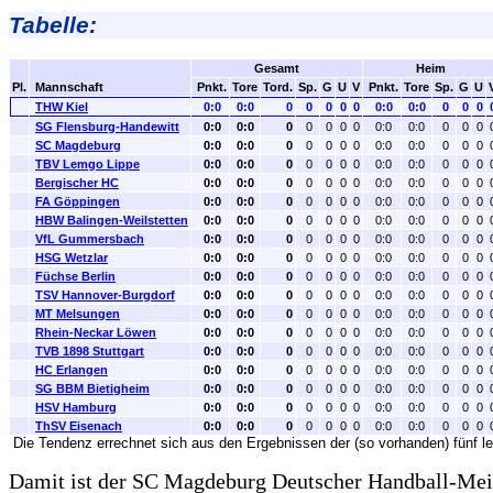
Tabelle:
Gesamt
Heim
Pl.
Mannschaft
Pnkt.
Tore
Tord.
Sp.
G
U
V
Pnkt.
Tore
Sp.
G
U
THW Kiel
0:0
0:0
0
0
0
0
0
0:0
0:0
0
0
0
SG Flensburg-Handewitt
0:0
0:0
0
0
0
0
0
0:0
0:0
0
0
0
SC Magdeburg
0:0
0:0
0
0
0
0
0
0:0
0:0
0
0
0
TBV Lemgo Lippe
0:0
0:0
0
0
0
0
0
0:0
0:0
0
0
0
Bergischer HC
0:0
0:0
0
0
0
0
0
0:0
0:0
0
0
0
FA Göppingen
0:0
0:0
0
0
0
0
0
0:0
0:0
0
0
0
HBW Balingen-Weilstetten
0:0
0:0
0
0
0
0
0
0:0
0:0
0
0
0
VfL Gummersbach
0:0
0:0
0
0
0
0
0
0:0
0:0
0
0
0
HSG Wetzlar
0:0
0:0
0
0
0
0
0
0:0
0:0
0
0
0
Füchse Berlin
0:0
0:0
0
0
0
0
0
0:0
0:0
0
0
0
TSV Hannover-Burgdorf
0:0
0:0
0
0
0
0
0
0:0
0:0
0
0
0
MT Melsungen
0:0
0:0
0
0
0
0
0
0:0
0:0
0
0
0
Rhein-Neckar Löwen
0:0
0:0
0
0
0
0
0
0:0
0:0
0
0
0
TVB 1898 Stuttgart
0:0
0:0
0
0
0
0
0
0:0
0:0
0
0
0
HC Erlangen
0:0
0:0
0
0
0
0
0
0:0
0:0
0
0
0
SG BBM Bietigheim
0:0
0:0
0
0
0
0
0
0:0
0:0
0
0
0
HSV Hamburg
0:0
0:0
0
0
0
0
0
0:0
0:0
0
0
0
ThSV Eisenach
0:0
0:0
0
0
0
0
0
0:0
0:0
0
0
0
Die Tendenz errechnet sich aus den Ergebnissen der (so vorhanden) fünf le
Damit ist der SC Magdeburg Deutscher Handball-Mei