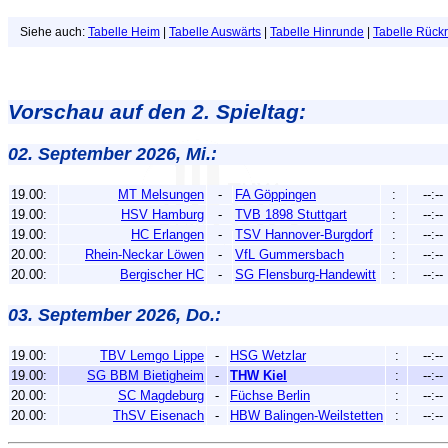
Siehe auch:
Tabelle Heim
|
Tabelle Auswärts
|
Tabelle Hinrunde
|
Tabelle Rück
Vorschau auf den 2. Spieltag:
02. September 2026, Mi.:
19.00:
MT Melsungen
-
FA Göppingen
:
--:--
19.00:
HSV Hamburg
-
TVB 1898 Stuttgart
:
--:--
19.00:
HC Erlangen
-
TSV Hannover-Burgdorf
:
--:--
20.00:
Rhein-Neckar Löwen
-
VfL Gummersbach
:
--:--
20.00:
Bergischer HC
-
SG Flensburg-Handewitt
:
--:--
03. September 2026, Do.:
19.00:
TBV Lemgo Lippe
-
HSG Wetzlar
:
--:--
19.00:
SG BBM Bietigheim
-
THW Kiel
:
--:--
20.00:
SC Magdeburg
-
Füchse Berlin
:
--:--
20.00:
ThSV Eisenach
-
HBW Balingen-Weilstetten
:
--:--