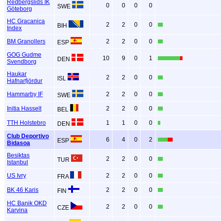
Redbergslids IK
0
0
0
0
SWE
Göteborg
HC Gracanica
2
2
0
0
BIH
Index
BM Granollers
2
2
0
0
ESP
GOG Gudme
10
9
0
1
DEN
Svendborg
Haukar
2
2
0
0
ISL
Hafnarfjördur
Hammarby IF
2
2
0
0
SWE
Initia Hasselt
2
2
0
0
BEL
TTH Holstebro
1
1
0
0
DEN
Club Deportivo
6
4
0
2
ESP
Bidasoa
Besiktas
2
2
0
0
TUR
Istanbul
US Ivry
2
2
0
0
FRA
BK 46 Karis
2
2
0
0
FIN
HC Banik OKD
2
2
0
0
CZE
Karvina