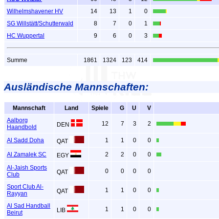
Wilhelmshavener HV
14
13
1
0
SG Willstätt/Schutterwald
8
7
0
1
HC Wuppertal
9
6
0
3
Summe
1861
1324
123
414
Ausländische Mannschaften:
Mannschaft
Land
Spiele
G
U
V
Aalborg
12
7
3
2
DEN
Haandbold
Al Sadd Doha
1
1
0
0
QAT
Al Zamalek SC
2
2
0
0
EGY
Al-Jaish Sports
0
0
0
0
QAT
Club
Sport Club Al-
1
1
0
0
QAT
Rayyan
Al Sad Handball
1
1
0
0
LIB
Beirut