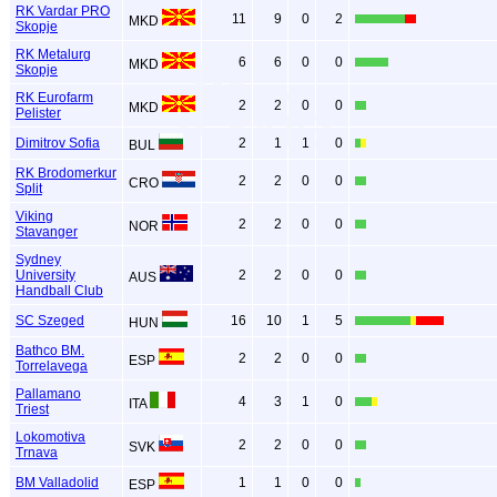
RK Vardar PRO
11
9
0
2
MKD
Skopje
RK Metalurg
6
6
0
0
MKD
Skopje
RK Eurofarm
2
2
0
0
MKD
Pelister
Dimitrov Sofia
2
1
1
0
BUL
RK Brodomerkur
2
2
0
0
CRO
Split
Viking
2
2
0
0
NOR
Stavanger
Sydney
University
2
2
0
0
AUS
Handball Club
SC Szeged
16
10
1
5
HUN
Bathco BM.
2
2
0
0
ESP
Torrelavega
Pallamano
4
3
1
0
ITA
Triest
Lokomotiva
2
2
0
0
SVK
Trnava
BM Valladolid
1
1
0
0
ESP