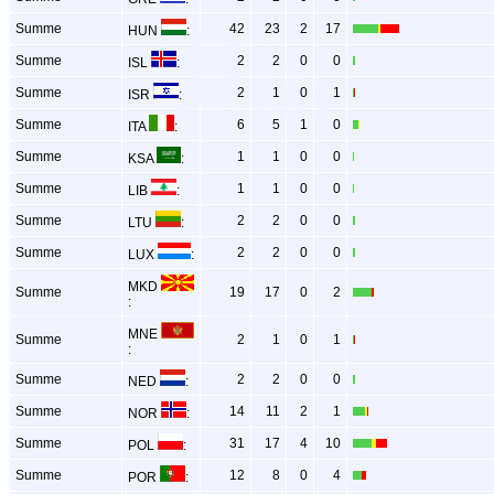
Summe
42
23
2
17
HUN
:
Summe
2
2
0
0
ISL
:
Summe
2
1
0
1
ISR
:
Summe
6
5
1
0
ITA
:
Summe
1
1
0
0
KSA
:
Summe
1
1
0
0
LIB
:
Summe
2
2
0
0
LTU
:
Summe
2
2
0
0
LUX
:
MKD
Summe
19
17
0
2
:
MNE
Summe
2
1
0
1
:
Summe
2
2
0
0
NED
:
Summe
14
11
2
1
NOR
:
Summe
31
17
4
10
POL
:
Summe
12
8
0
4
POR
: