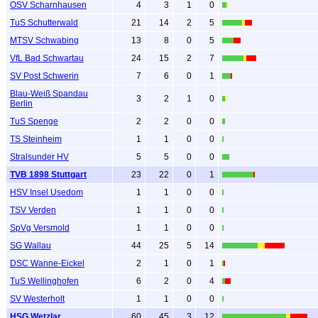
OSV Scharnhausen
4
3
1
0
TuS Schutterwald
21
14
2
5
MTSV Schwabing
13
8
0
5
VfL Bad Schwartau
24
15
2
7
SV Post Schwerin
7
6
0
1
Blau-Weiß Spandau
3
2
1
0
Berlin
TuS Spenge
2
2
0
0
TS Steinheim
1
1
0
0
Stralsunder HV
5
5
0
0
TVB 1898 Stuttgart
23
22
0
1
HSV Insel Usedom
1
1
0
0
TSV Verden
1
1
0
0
SpVg Versmold
1
1
0
0
SG Wallau
44
25
5
14
DSC Wanne-Eickel
2
1
0
1
TuS Wellinghofen
6
2
0
4
SV Westerholt
1
1
0
0
HSG Wetzlar
60
45
3
12