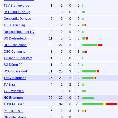
TSV Bremervörde
1
1
0
0
HSC 2000 Coburg
5
5
0
0
Concordia Delitzsch
2
2
0
0
TuS Derschlag
6
2
2
2
Dessau-Roßlauer HV
2
2
0
0
SG Dietzenbach
11
5
1
5
DHC Rheinland
38
27
3
8
OSC Dortmund
8
5
0
3
TV Jahn Duderstadt
1
1
0
0
SG Düren 99
1
1
0
0
HSG Düsseldorf
31
25
3
3
ThSV Eisenach
25
21
2
2
TV Eitra
4
2
2
0
TV Emsdetten
6
6
0
0
HC Erlangen
22
22
0
0
TUSEM Essen
65
39
6
20
Phönix Essen
6
2
3
1
DHK Flensborg
0
0
0
0