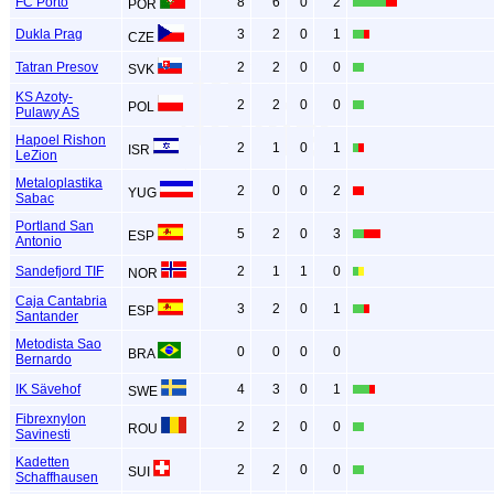
FC Porto
8
6
0
2
POR
Dukla Prag
3
2
0
1
CZE
Tatran Presov
2
2
0
0
SVK
KS Azoty-
2
2
0
0
POL
Pulawy AS
Hapoel Rishon
2
1
0
1
ISR
LeZion
Metaloplastika
2
0
0
2
YUG
Sabac
Portland San
5
2
0
3
ESP
Antonio
Sandefjord TIF
2
1
1
0
NOR
Caja Cantabria
3
2
0
1
ESP
Santander
Metodista Sao
0
0
0
0
BRA
Bernardo
IK Sävehof
4
3
0
1
SWE
Fibrexnylon
2
2
0
0
ROU
Savinesti
Kadetten
2
2
0
0
SUI
Schaffhausen