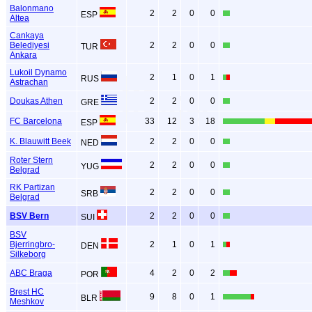
Balonmano
2
2
0
0
ESP
Altea
Cankaya
Belediyesi
2
2
0
0
TUR
Ankara
Lukoil Dynamo
2
1
0
1
RUS
Astrachan
Doukas Athen
2
2
0
0
GRE
FC Barcelona
33
12
3
18
ESP
K. Blauwitt Beek
2
2
0
0
NED
Roter Stern
2
2
0
0
YUG
Belgrad
RK Partizan
2
2
0
0
SRB
Belgrad
BSV Bern
2
2
0
0
SUI
BSV
Bjerringbro-
2
1
0
1
DEN
Silkeborg
ABC Braga
4
2
0
2
POR
Brest HC
9
8
0
1
BLR
Meshkov