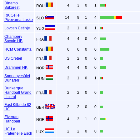
Dinamo
4
3
0
1
ROU
Bukarest
RK Celje
14
9
1
4
SLO
Pivovarna Lasko
Lovcen Cetinje
2
1
0
1
YUG
Chambery
4
4
0
0
FRA
Savoie HB
HCM Constanta
6
6
0
0
ROU
US Creteil
2
2
0
0
FRA
Drammen HK
4
4
0
0
NOR
Sportegyesület
2
1
0
1
HUN
Dunaferr
Dunkerque
Handball Grand
2
2
0
0
FRA
Littoral
East Kilbride 82
2
2
0
0
GBR
HC
Elverum
4
3
1
0
NOR
Handball
HC La
2
2
0
0
LUX
Fraternelle Esch