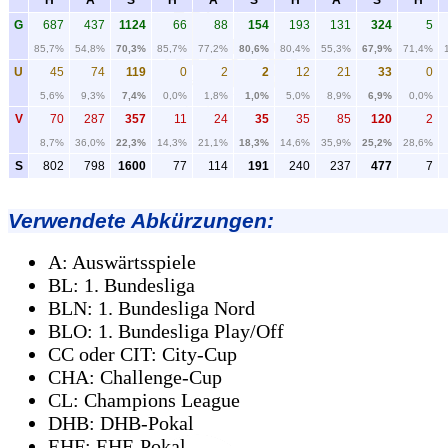
G
687
437
1124
66
88
154
193
131
324
5
85,7%
54,8%
70,3%
85,7%
77,2%
80,6%
80,4%
55,3%
67,9%
71,4%
U
45
74
119
0
2
2
12
21
33
0
5,6%
9,3%
7,4%
0,0%
1,8%
1,0%
5,0%
8,9%
6,9%
0,0%
V
70
287
357
11
24
35
35
85
120
2
8,7%
36,0%
22,3%
14,3%
21,1%
18,3%
14,6%
35,9%
25,2%
28,6%
S
802
798
1600
77
114
191
240
237
477
7
Verwendete Abkürzungen:
A: Auswärtsspiele
BL: 1. Bundesliga
BLN: 1. Bundesliga Nord
BLO: 1. Bundesliga Play/Off
CC oder CIT: City-Cup
CHA: Challenge-Cup
CL: Champions League
DHB: DHB-Pokal
EHF: EHF-Pokal