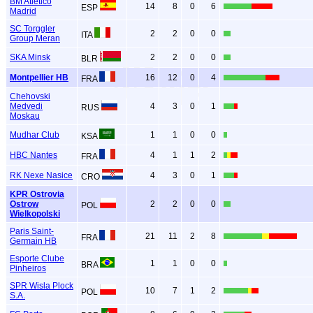
BM Atletico
14
8
0
6
ESP
Madrid
SC Torggler
2
2
0
0
ITA
Group Meran
SKA Minsk
2
2
0
0
BLR
Montpellier HB
16
12
0
4
FRA
Chehovski
Medvedi
4
3
0
1
RUS
Moskau
Mudhar Club
1
1
0
0
KSA
HBC Nantes
4
1
1
2
FRA
RK Nexe Nasice
4
3
0
1
CRO
KPR Ostrovia
Ostrow
2
2
0
0
POL
Wielkopolski
Paris Saint-
21
11
2
8
FRA
Germain HB
Esporte Clube
1
1
0
0
BRA
Pinheiros
SPR Wisla Plock
10
7
1
2
POL
S.A.