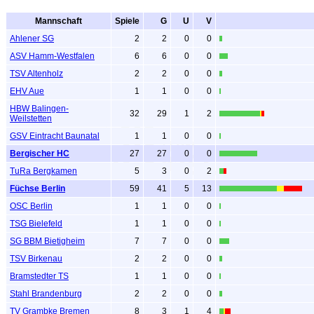
Mannschaft
Spiele
G
U
V
Ahlener SG
2
2
0
0
ASV Hamm-Westfalen
6
6
0
0
TSV Altenholz
2
2
0
0
EHV Aue
1
1
0
0
HBW Balingen-
32
29
1
2
Weilstetten
GSV Eintracht Baunatal
1
1
0
0
Bergischer HC
27
27
0
0
TuRa Bergkamen
5
3
0
2
Füchse Berlin
59
41
5
13
OSC Berlin
1
1
0
0
TSG Bielefeld
1
1
0
0
SG BBM Bietigheim
7
7
0
0
TSV Birkenau
2
2
0
0
Bramstedter TS
1
1
0
0
Stahl Brandenburg
2
2
0
0
TV Grambke Bremen
8
3
1
4