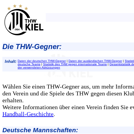
Die THW-Gegner:
Inhalt:
Daten der deutschen THW-Gegner
|
Daten der ausländischen THW-Gegner
|
Statis
deutsche Teams
|
Statistik des THW gegen internationale Teams
|
Gesamtstatistik 
der verwendeten Abkürzungen
Wählen Sie einen THW-Gegner aus, um mehr Informa
den Verein und die Spiele des THW gegen diesen Klu
erhalten.
Weitere Informationen über einen Verein finden Sie ev
Handball-Geschichte
.
Deutsche Mannschaften
: