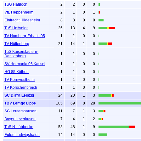
TSG Haßloch
2
2
0
0
VfL Heppenheim
2
1
0
1
Eintracht Hildesheim
8
8
0
0
TuS Hofweier
26
13
4
9
TV Homburg-Erbach 05
1
1
0
0
TV Hüttenberg
21
14
1
6
TuS Kaiserslautern-
1
1
0
0
Dansenberg
SV Hermania 06 Kassel
1
1
0
0
HG 85 Köthen
1
1
0
0
TV Kornwestheim
1
1
0
0
TV Korschenbroich
1
1
0
0
SC DHfK Leipzig
24
20
1
3
TBV Lemgo Lippe
105
69
8
28
SG Leutershausen
11
7
1
3
Bayer Leverkusen
7
4
1
2
TuS N-Lübbecke
58
48
1
9
Eulen Ludwigshafen
14
14
0
0