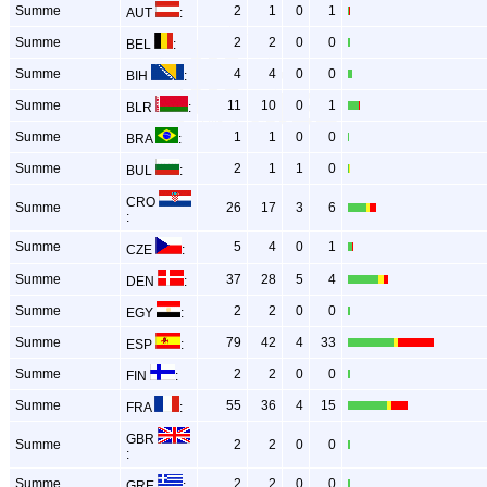
Summe
2
1
0
1
AUT
:
Summe
2
2
0
0
BEL
:
Summe
4
4
0
0
BIH
:
Summe
11
10
0
1
BLR
:
Summe
1
1
0
0
BRA
:
Summe
2
1
1
0
BUL
:
CRO
Summe
26
17
3
6
:
Summe
5
4
0
1
CZE
:
Summe
37
28
5
4
DEN
:
Summe
2
2
0
0
EGY
:
Summe
79
42
4
33
ESP
:
Summe
2
2
0
0
FIN
:
Summe
55
36
4
15
FRA
:
GBR
Summe
2
2
0
0
:
Summe
2
2
0
0
GRE
: