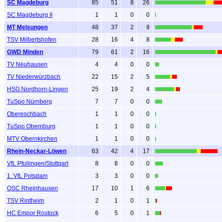
SC Magdeburg
85
51
8
26
SC Magdeburg II
1
1
0
0
MT Melsungen
48
37
2
9
TSV Milbertshofen
28
16
4
8
GWD Minden
79
61
2
16
TV Neuhausen
4
4
0
0
TV Niederwürzbach
22
15
2
5
HSG Nordhorn-Lingen
25
19
2
4
TuSpo Nürnberg
7
7
0
0
Obereschbach
1
1
0
0
TuSpo Obernburg
1
1
0
0
MTV Obernkirchen
1
1
0
0
Rhein-Neckar-Löwen
63
42
4
17
VfL Pfullingen/Stuttgart
8
8
0
0
1. VfL Potsdam
3
3
0
0
OSC Rheinhausen
17
10
1
6
TSV Rintheim
2
1
0
1
HC Empor Rostock
6
5
0
1