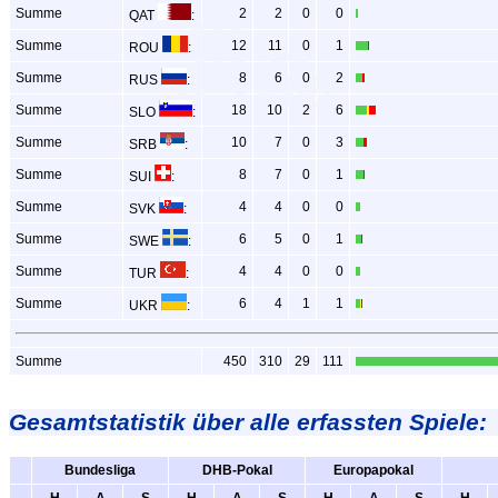
Summe
2
2
0
0
QAT
:
Summe
12
11
0
1
ROU
:
Summe
8
6
0
2
RUS
:
Summe
18
10
2
6
SLO
:
Summe
10
7
0
3
SRB
:
Summe
8
7
0
1
SUI
:
Summe
4
4
0
0
SVK
:
Summe
6
5
0
1
SWE
:
Summe
4
4
0
0
TUR
:
Summe
6
4
1
1
UKR
:
Summe
450
310
29
111
Gesamtstatistik über alle erfassten Spiele:
Bundesliga
DHB-Pokal
Europapokal
H
A
S
H
A
S
H
A
S
H