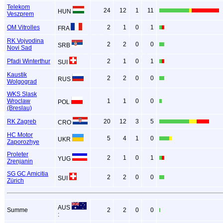
Telekom
24
12
1
11
HUN
Veszprem
OM Vitrolles
2
1
0
1
FRA
RK Vojvodina
2
2
0
0
SRB
Novi Sad
Pfadi Winterthur
2
1
0
1
SUI
Kaustik
2
2
0
0
RUS
Wolgograd
WKS Slask
Wroclaw
1
1
0
0
POL
(Breslau)
RK Zagreb
20
12
3
5
CRO
HC Motor
5
4
1
0
UKR
Zaporozhye
Proleter
2
1
0
1
YUG
Zrenjanin
SG GC Amicitia
2
2
0
0
SUI
Zürich
AUS
Summe
2
2
0
0
: