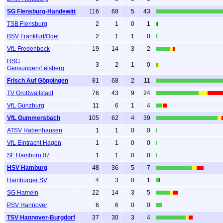
SG Flensburg-Handewitt
116
68
5
43
TSB Flensburg
2
1
0
1
BSV Frankfurt/Oder
2
1
1
0
VfL Fredenbeck
19
14
3
2
HSG
3
2
1
0
Gensungen/Felsberg
Frisch Auf Göppingen
81
68
2
11
TV Großwallstadt
76
43
9
24
VfL Günzburg
11
6
1
4
VfL Gummersbach
105
62
4
39
ATSV Habenhausen
1
1
0
0
VfL Eintracht Hagen
1
1
0
0
SF Hamborn 07
1
1
0
0
HSV Hamburg
48
36
5
7
Hamburger SV
4
3
0
1
SG Hameln
22
14
3
5
PSV Hannover
6
6
0
0
TSV Hannover-Burgdorf
37
30
3
4