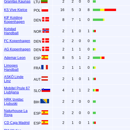
Granitas Kaunas
2
2
0
0
LTU
KS Vive Kielce
16
5
3
8
POL
KIF Kolding
8
7
1
0
DEN
Kopenhagen
Kolstad
2
1
0
1
NOR
Handball
FC Kopenhagen
2
2
0
0
DEN
AG Kopenhagen
2
1
1
0
DEN
Ademar Leon
8
5
1
2
ESP
Limoges
2
1
1
0
FRA
Handball
ASKÖ Linde
2
1
0
1
AUT
Linz
Mobitel Prule 67
4
1
1
2
SLO
Ljubljana
HRK Izvidac
2
2
0
0
BIH
Ljubuski
Naturhouse La
2
2
0
0
ESP
Rioja
CD Caja Madrid
2
1
0
1
ESP