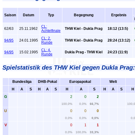
Saison
Datum
Typ
Begegnung
Ergebnis
CL:
62/63
25.11.1962
THW Kiel - Dukla Prag
18:12 (13:5)
Achtelfinale
CL: 2.
94/95
24.01.1995
THW Kiel - Dukla Prag
28:24 (13:12)
Runde
CL: 4.
94/95
15.02.1995
Dukla Prag - THW Kiel
24:23 (11:9)
Runde
Spielstatistik
des THW Kiel gegen Dukla Prag:
Bundesliga
DHB-Pokal
Europapokal
Welt
H
A
S
H
A
S
H
A
S
H
A
S
H
G
2
0
2
100,0%
0,0%
66,7%
100,
U
0
0
0
0,0%
0,0%
0,0%
0,
V
0
1
1
0,0%
100,0%
33,3%
0,