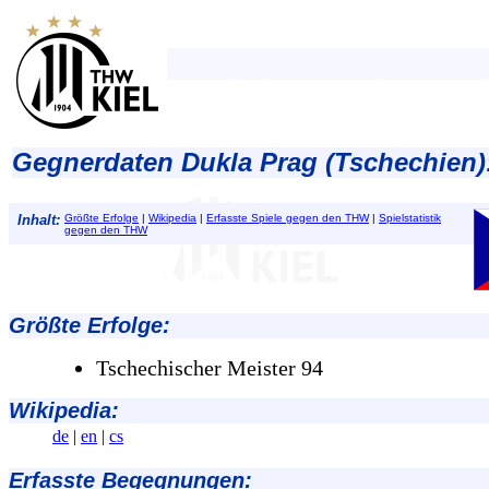
Gegnerdaten Dukla Prag (Tschechien)
Inhalt:
Größte Erfolge
|
Wikipedia
|
Erfasste Spiele gegen den THW
|
Spielstatistik
gegen den THW
Größte Erfolge
:
Tschechischer Meister 94
Wikipedia:
de
|
en
|
cs
Erfasste Begegnungen: