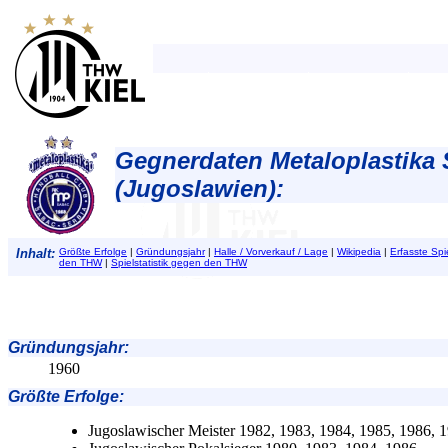
Gegnerdaten Metaloplastika
(Jugoslawien):
Inhalt:
Größte Erfolge
|
Gründungsjahr
|
Halle / Vorverkauf / Lage
|
Wikipedia
|
Erfasste Sp
den THW
|
Spielstatistik gegen den THW
Gründungsjahr
:
1960
Größte Erfolge
:
Jugoslawischer Meister 1982, 1983, 1984, 1985, 1986, 