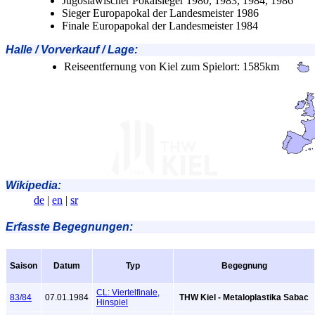
Jugoslawischer Pokalsieger 1980, 1983, 1984, 1986
Sieger Europapokal der Landesmeister 1986
Finale Europapokal der Landesmeister 1984
Halle / Vorverkauf / Lage
:
Reiseentfernung von Kiel zum Spielort: 1585km
Wikipedia:
de
|
en
|
sr
Erfasste Begegnungen:
Saison
Datum
Typ
Begegnung
CL: Viertelfinale,
83/84
07.01.1984
THW Kiel - Metaloplastika Sabac
Hinspiel