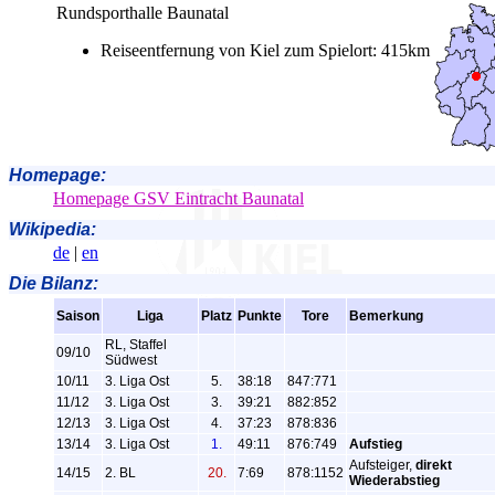
Rundsporthalle Baunatal
Reiseentfernung von Kiel zum Spielort: 415km
Homepage:
Homepage GSV Eintracht Baunatal
Wikipedia:
de
|
en
Die Bilanz:
Saison
Liga
Platz
Punkte
Tore
Bemerkung
RL, Staffel
09/10
Südwest
10/11
3. Liga Ost
5.
38:18
847:771
11/12
3. Liga Ost
3.
39:21
882:852
12/13
3. Liga Ost
4.
37:23
878:836
13/14
3. Liga Ost
1.
49:11
876:749
Aufstieg
Aufsteiger,
direkt
14/15
2. BL
20.
7:69
878:1152
Wiederabstieg