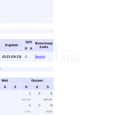
GUV
Bemerkung
Ergebnis
/Links
H
A
43:23 (19:13)
G
Bericht
:
Welt
Gesamt
A
S
H
A
S
1
0
1
100,0%
100,0%
0
0
0
0,0%
0,0%