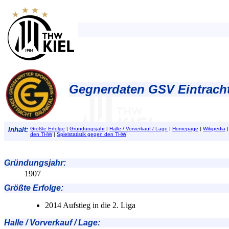
Gegnerdaten GSV Eintracht
Inhalt:
Größte Erfolge
|
Gründungsjahr
|
Halle / Vorverkauf / Lage
|
Homepage
|
Wikipedia
den THW
|
Spielstatistik gegen den THW
Gründungsjahr
:
1907
Größte Erfolge
:
2014 Aufstieg in die 2. Liga
Halle / Vorverkauf / Lage
: