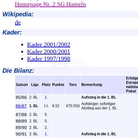
Homepage Nr. 2 SG Hameln
Wikipedia:
de
Kader:
Kader 2001/2002
Kader 2000/2001
Kader 1997/1998
Die Bilanz:
Erfolg
Europa
Saison
Liga
Platz
Punkte
Tore
Bemerkung
nation
Pokal
85/86
2. BL
1.
Aufstieg in die 1. BL
Aufsteiger, sofortiger
86/87
1. BL
14.
9:32
475:550
Abstieg aus der 1. BL
87/88
2. BL
5.
88/89
2. BL
5.
89/90
2. BL
2.
90/91
2. BL
1.
Aufstieg in die 1. BL