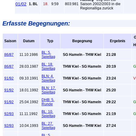
01/02
1. BL
18.
9:59
803:981
Saison 2002/2003 in die
Regionalliga zurück
Erfasste Begegnungen:
Saison
Datum
Typ
Begegnung
Ergebnis
H
BL: 5.
86/87
11.10.1986
SG Hameln - THW Kiel
21:28
Spieltag
BL: 18.
86/87
28.03.1987
THW Kiel - SG Hameln
20:19
G
Spieltag
BLN: 4.
91/92
09.10.1991
THW Kiel - SG Hameln
23:24
V
Spieltag
BLN: 17.
91/92
18.01.1992
SG Hameln - THW Kiel
25:20
Spieltag
DHB: 5.
91/92
25.04.1992
THW Kiel - SG Hameln
29:22
G
Runde
BL: 10.
92/93
11.11.1992
THW Kiel - SG Hameln
21:19
G
Spieltag
BL: 27.
92/93
10.04.1993
SG Hameln - THW Kiel
27:24
Spieltag
BL: 5.