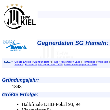
Gegnerdaten SG Hameln:
Inhalt:
Größte Erfolge
|
Gründungsjahr
|
Halle / Vorverkauf / Lage
|
Homepage
|
Wikipedia
Vereins
|
Erfasste Spiele gegen den THW
|
Spielstatistik gegen den THW
Gründungsjahr
:
1848
Größte Erfolge
:
Halbfinale DHB-Pokal 93, 94
Vizemeister 94