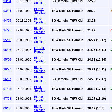
93/94
15.10.1993
SG Hameln - THW Kiel
22:22
Spieltag
BL: 22.
93/94
27.02.1994
THW Kiel - SG Hameln
20:20
U
Spieltag
BL: 9.
94/95
09.11.1994
SG Hameln - THW Kiel
23:23
Spieltag
BL: 24.
94/95
22.02.1995
THW Kiel - SG Hameln
21:29
V
Spieltag
BL: 2.
95/96
13.09.1995
THW Kiel - SG Hameln
26:24 (13:12)
G
Spieltag
DHB: 3.
95/96
06.12.1995
THW Kiel - SG Hameln
31:25 (14:11)
G
Runde
BL: 17.
95/96
28.01.1996
SG Hameln - THW Kiel
24:31 (12:16)
Spieltag
BL: 1.
96/97
14.09.1996
THW Kiel - SG Hameln
29:21 (14:11)
G
Spieltag
BL: 16.
96/97
15.01.1997
SG Hameln - THW Kiel
24:23 (12:12)
Spieltag
BL: 4.
97/98
15.10.1997
THW Kiel - SG Hameln
35:32 (17:13)
G
Spieltag
BL: 19.
97/98
23.01.1998
SG Hameln - THW Kiel
22:27 (11:10)
Spieltag
BL: 5.
00/01
26.08.2000
THW Kiel - SG Hameln
28:19 (14:8)
G
Spieltag