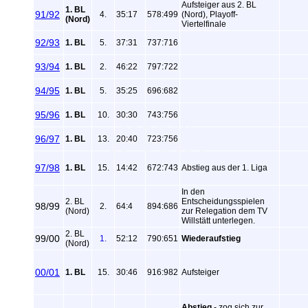
Aufsteiger aus 2. BL
1. BL
91/92
4.
35:17
578:499
(Nord), Playoff-
(Nord)
Viertelfinale
92/93
1. BL
5.
37:31
737:716
93/94
1. BL
2.
46:22
797:722
94/95
1. BL
5.
35:25
696:682
95/96
1. BL
10.
30:30
743:756
96/97
1. BL
13.
20:40
723:756
97/98
1. BL
15.
14:42
672:743
Abstieg aus der 1. Liga
In den
2. BL
Entscheidungsspielen
98/99
2.
64:4
894:686
(Nord)
zur Relegation dem TV
Willstätt unterlegen.
2. BL
99/00
1.
52:12
790:651
Wiederaufstieg
(Nord)
00/01
1. BL
15.
30:46
916:982
Aufsteiger
Abstieg
- zog sich zur