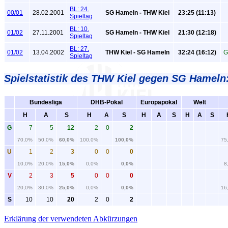
BL: 24.
00/01
28.02.2001
SG Hameln - THW Kiel
23:25 (11:13)
Spieltag
BL: 10.
01/02
27.11.2001
SG Hameln - THW Kiel
21:30 (12:18)
Spieltag
BL: 27.
01/02
13.04.2002
THW Kiel - SG Hameln
32:24 (16:12)
G
Spieltag
Spielstatistik
des THW Kiel gegen SG Hameln
Bundesliga
DHB-Pokal
Europapokal
Welt
H
A
S
H
A
S
H
A
S
H
A
S
G
7
5
12
2
0
2
70,0%
50,0%
60,0%
100,0%
100,0%
75
U
1
2
3
0
0
0
10,0%
20,0%
15,0%
0,0%
0,0%
8
V
2
3
5
0
0
0
20,0%
30,0%
25,0%
0,0%
0,0%
16
S
10
10
20
2
0
2
Erklärung der verwendeten Abkürzungen