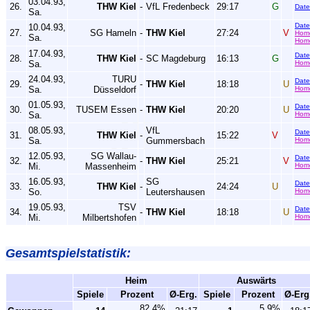
03.04.93,
26.
THW Kiel
-
VfL Fredenbeck
29:17
G
Dat
Sa.
Dat
10.04.93,
27.
SG Hameln
-
THW Kiel
27:24
V
Hom
Sa.
Home
17.04.93,
Dat
28.
THW Kiel
-
SC Magdeburg
16:13
G
Sa.
Hom
24.04.93,
TURU
Dat
29.
-
THW Kiel
18:18
U
Sa.
Düsseldorf
Hom
01.05.93,
Dat
30.
TUSEM Essen
-
THW Kiel
20:20
U
Sa.
Hom
08.05.93,
VfL
Dat
31.
THW Kiel
-
15:22
V
Sa.
Gummersbach
Hom
12.05.93,
SG Wallau-
Dat
32.
-
THW Kiel
25:21
V
Mi.
Massenheim
Hom
16.05.93,
SG
Dat
33.
THW Kiel
-
24:24
U
So.
Leutershausen
Hom
19.05.93,
TSV
Dat
34.
-
THW Kiel
18:18
U
Mi.
Milbertshofen
Hom
Gesamtspielstatistik:
Heim
Auswärts
Spiele
Prozent
Ø-Erg.
Spiele
Prozent
Ø-Erg
82,4%
5,9%