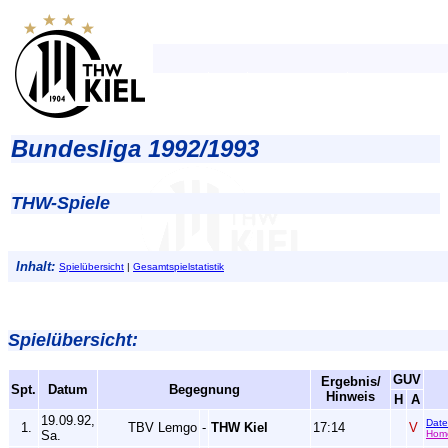
Bundesliga 1992/1993
THW-Spiele
Inhalt:
Spielübersicht
|
Gesamtspielstatistik
Spielübersicht:
GUV
Ergebnis/
Spt.
Datum
Begegnung
Hinweis
H
A
19.09.92,
Dat
1.
TBV Lemgo
-
THW Kiel
17:14
V
Sa.
Hom