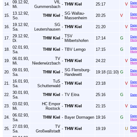
09.12.92,
VfL
Dat
14.
-
THW Kiel
25:17
V
Mi.
Gummersbach
Hom
13.12.92,
SG Wallau-
Dat
15.
THW Kiel
-
20:25
V
So.
Massenheim
Hom
19.12.92,
SG
Dat
16.
-
THW Kiel
21:20
V
Sa.
Leutershausen
Hom
29.12.92,
TSV
Dat
17.
THW Kiel
-
17:14
G
Di.
Milbertshofen
Hom
02.01.93,
Dat
18.
THW Kiel
-
TBV Lemgo
17:15
G
Sa.
Hom
06.01.93,
TV
Dat
19.
-
THW Kiel
24:22
V
Mi.
Niederwürzbach
Hom
09.01.93,
SG Flensburg-
Dat
20.
THW Kiel
-
19:18 (11:10)
G
Sa.
Handewitt
Hom
16.01.93,
TuS
Dat
21.
-
THW Kiel
23:18
V
Sa.
Schutterwald
Hom
30.01.93,
22.
THW Kiel
-
TV Eitra
25:16
G
Dat
Sa.
03.02.93,
HC Empor
23.
-
THW Kiel
21:15
V
Dat
Mi.
Rostock
06.02.93,
Dat
24.
THW Kiel
-
Bayer Dormagen
19:16
G
Sa.
Hom
27.03.93,
TV
Dat
25.
-
THW Kiel
19:19
U
Sa.
Großwallstadt
Hom