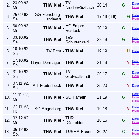
23.09.92,
TV
Dat
2.
THW Kiel
-
20:14
G
Mi.
Niederwürzbach
Hom
26.09.92,
SG Flensburg-
Dat
3.
-
THW Kiel
17:18 (8:9)
G
Sa.
Handewitt
Hom
30.09.92,
HC Empor
6.
THW Kiel
-
20:19
G
Dat
Mi.
Rostock
03.10.92,
TuS
Dat
4.
THW Kiel
-
22:19
G
Sa.
Schutterwald
Hom
10.10.92,
5.
TV Eitra
-
THW Kiel
19:19
U
Dat
Sa.
17.10.92,
Dat
7.
Bayer Dormagen
-
THW Kiel
21:18
V
Sa.
Hom
31.10.92,
TV
Dat
8.
THW Kiel
-
26:17
G
Sa.
Großwallstadt
Hom
07.11.92,
9.
VfL Fredenbeck
-
THW Kiel
25:20
V
Dat
Sa.
Dat
11.11.92,
10.
THW Kiel
-
SG Hameln
21:19
G
Hom
Mi.
Home
27.11.92,
Dat
11.
SC Magdeburg
-
THW Kiel
19:18
V
Fr.
Hom
02.12.92,
TURU
Dat
12.
THW Kiel
-
16:15
G
Mi.
Düsseldorf
Hom
06.12.92,
Dat
13.
THW Kiel
-
TUSEM Essen
30:27
G
So.
Hom