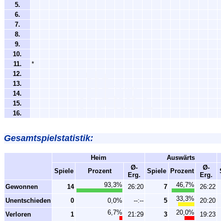
5.
6.
7.
8.
9.
10.
11.
*
12.
13.
14.
15.
16.
Gesamtspielstatistik:
Heim
Auswärts
Ø-
Ø-
Spiele
Prozent
Spiele
Prozent
Erg.
Erg.
93,3%
46,7%
Gewonnen
14
26:20
7
26:22
33,3%
Unentschieden
0
0,0%
--:--
5
20:20
6,7%
20,0%
Verloren
1
21:29
3
19:23