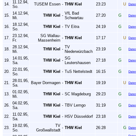
11.12.94,
14.
TUSEM Essen
-
THW Kiel
23:23
U
Date
So.
14.12.94,
VfL Bad
15.
THW Kiel
-
27:20
G
Date
Mi.
Schwartau
18.12.94,
16.
THW Kiel
-
TV Eitra
24:19
G
Date
So.
23.12.94,
SG Wallau-
17.
-
THW Kiel
17:17
U
Date
Fr.
Massenheim
28.12.94,
TV
18.
THW Kiel
-
23:19
G
Date
Mi.
Niederwürzbach
14.01.95,
SG
19.
THW Kiel
-
27:18
G
Date
Sa.
Leutershausen
22.01.95,
20.
THW Kiel
-
TuS Nettelstedt
16:15
G
Date
So.
28.01.95,
21.
Bayer Dormagen
-
THW Kiel
19:19
U
Date
Sa.
01.02.95,
13.
THW Kiel
-
SC Magdeburg
29:23
G
Date
Mi.
04.02.95,
26.
THW Kiel
-
TBV Lemgo
31:19
G
Date
Sa.
11.02.95,
22.
THW Kiel
-
HSV Düsseldorf
23:18
G
Date
Sa.
19.02.95,
TV
23.
-
THW Kiel
26:28
G
Date
So.
Großwallstadt
Date