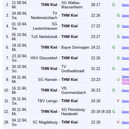
21.09.94,
SG Wallau-
2.
THW Kiel
-
28:17
G
Date
Mi.
Massenheim
24.09.94,
TV
3.
-
THW Kiel
22:26
G
Date
Sa.
Niederwürzbach
01.10.94,
SG
4.
-
THW Kiel
17:22
G
Date
Sa.
Leutershausen
05.10.94,
5.
TuS Nettelstedt
-
THW Kiel
23:27
G
Date
Mi.
19.10.94,
6.
THW Kiel
-
Bayer Dormagen
24:21
G
Date
Mi.
23.10.94,
7.
HSV Düsseldorf
-
THW Kiel
22:26
G
Date
So.
30.10.94,
TV
8.
THW Kiel
-
31:22
G
Date
So.
Großwallstadt
Date
09.11.94,
9.
SG Hameln
-
THW Kiel
23:23
U
Hom
Mi.
Home
16.11.94,
VfL
10.
THW Kiel
-
26:23
G
Date
Mi.
Gummersbach
26.11.94,
11.
TBV Lemgo
-
THW Kiel
24:18
V
Date
Sa.
30.11.94,
SG Flensburg-
12.
THW Kiel
-
20:18 (8:10)
G
Date
Mi.
Handewitt
04.12.94,
28.
SC Magdeburg
-
THW Kiel
22:18
V
Date
So.