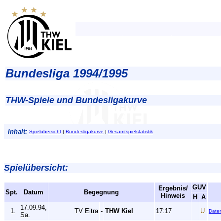
Bundesliga 1994/1995
THW-Spiele und Bundesligakurve
Inhalt:
Spielübersicht
|
Bundesligakurve
|
Gesamtspielstatistik
Spielübersicht:
GUV
Ergebnis/
Spt.
Datum
Begegnung
Hinweis
H
A
17.09.94,
1.
TV Eitra
-
THW Kiel
17:17
U
Date
Sa.