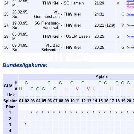
22.02.95,
24.
THW Kiel
-
SG Hameln
21:29
V
Hom
Mi.
Home
26.02.95,
VfL
25.
-
THW Kiel
24:31
G
Date
So.
Gummersbach
19.03.95,
SG Flensburg-
27.
-
THW Kiel
23:21 (12:9)
V
Date
So.
Handewitt
05.04.95,
29.
THW Kiel
-
TUSEM Essen
28:25
G
Date
Mi.
09.04.95,
VfL Bad
30.
-
THW Kiel
20:25
G
Date
So.
Schwartau
Bundesligakurve:
Spiele...
H
G
G
G
G
G
G
G
G
G
G
GUV
A
U
G
G
G
G
U
V
V
U
U
Link
...
...
...
...
...
...
...
...
...
...
...
...
...
...
...
...
...
...
...
...
.
Spielnr.
01
02
03
04
05
06
07
08
09
10
11
12
13
14
15
16
17
18
19
20
Platz
1.
*
*
*
*
*
*
*
*
*
*
*
*
*
*
*
*
*
*
*
2.
3.
*
4.