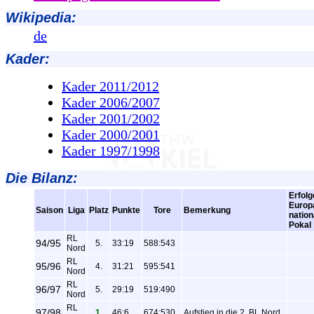
Wikipedia:
de
Kader:
Kader 2011/2012
Kader 2006/2007
Kader 2001/2002
Kader 2000/2001
Kader 1997/1998
Die Bilanz:
Erfolg
Europ
Saison
Liga
Platz
Punkte
Tore
Bemerkung
nation
Pokal
RL
94/95
5.
33:19
588:543
Nord
RL
95/96
4.
31:21
595:541
Nord
RL
96/97
5.
29:19
519:490
Nord
RL
97/98
1.
46:6
674:530
Aufstieg in die 2. BL Nord