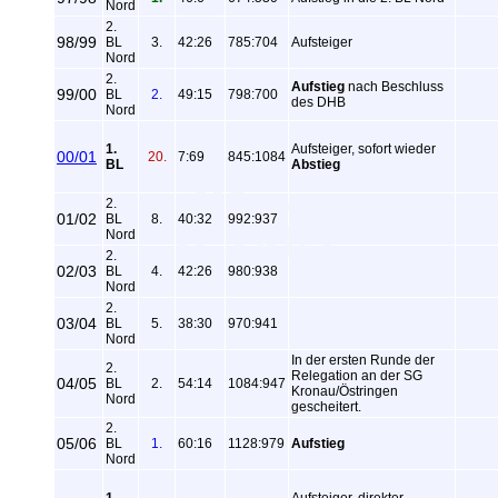
Nord
2.
98/99
BL
3.
42:26
785:704
Aufsteiger
Nord
2.
Aufstieg
nach Beschluss
99/00
BL
2.
49:15
798:700
des DHB
Nord
1.
Aufsteiger, sofort wieder
00/01
20.
7:69
845:1084
BL
Abstieg
2.
01/02
BL
8.
40:32
992:937
Nord
2.
02/03
BL
4.
42:26
980:938
Nord
2.
03/04
BL
5.
38:30
970:941
Nord
In der ersten Runde der
2.
Relegation an der SG
04/05
BL
2.
54:14
1084:947
Kronau/Östringen
Nord
gescheitert.
2.
05/06
BL
1.
60:16
1128:979
Aufstieg
Nord