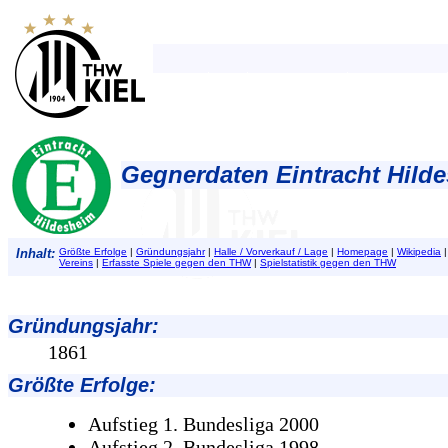
Gegnerdaten Eintracht Hild
Inhalt:
Größte Erfolge
|
Gründungsjahr
|
Halle / Vorverkauf / Lage
|
Homepage
|
Wikipedia
Vereins
|
Erfasste Spiele gegen den THW
|
Spielstatistik gegen den THW
Gründungsjahr
:
1861
Größte Erfolge
:
Aufstieg 1. Bundesliga 2000
Aufstieg 2. Bundesliga 1998