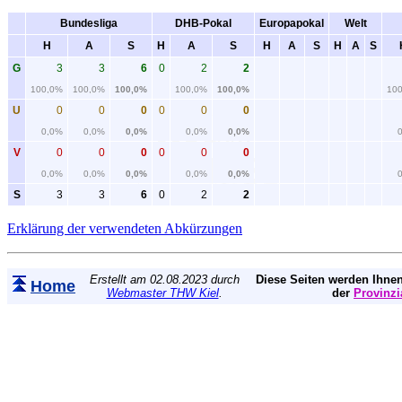
Bundesliga
DHB-Pokal
Europapokal
Welt
H
A
S
H
A
S
H
A
S
H
A
S
G
3
3
6
0
2
2
100,0%
100,0%
100,0%
100,0%
100,0%
10
U
0
0
0
0
0
0
0,0%
0,0%
0,0%
0,0%
0,0%
V
0
0
0
0
0
0
0,0%
0,0%
0,0%
0,0%
0,0%
S
3
3
6
0
2
2
Erklärung der verwendeten Abkürzungen
Erstellt am 02.08.2023 durch
Diese Seiten werden Ihnen
Home
Webmaster THW Kiel
.
der
Provinzi