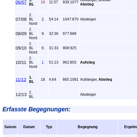
1.
Aufsteiger, direkter
06/07
18.
11:57
939:1077
BL
Abstieg
2.
07/08
BL
2.
54:14
1047:870
Absteiger
Nord
2.
08/09
BL
9.
32:36
977:988
Nord
2.
09/10
BL
9.
31:33
908:925
Nord
2.
10/11
BL
1.
51:13
962:855
Aufstieg
Nord
1.
11/12
18.
4:64
865:1081
Aufsteiger,
Abstieg
BL
2.
12/13
Absteiger
BL
Erfasste Begegnungen:
Saison
Datum
Typ
Begegnung
Ergebn