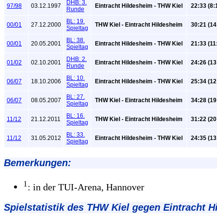
DHB: 3.
97/98
03.12.1997
Eintracht Hildesheim - THW Kiel
22:33 (8:
Runde
BL: 19.
00/01
27.12.2000
THW Kiel - Eintracht Hildesheim
30:21 (14
Spieltag
BL: 38.
00/01
20.05.2001
Eintracht Hildesheim - THW Kiel
21:33 (11
Spieltag
DHB: 2.
01/02
02.10.2001
Eintracht Hildesheim - THW Kiel
24:26 (13
Runde
BL: 10.
06/07
18.10.2006
Eintracht Hildesheim - THW Kiel
25:34 (12
Spieltag
BL: 27.
06/07
08.05.2007
THW Kiel - Eintracht Hildesheim
34:28 (19
Spieltag
BL: 16.
11/12
21.12.2011
THW Kiel - Eintracht Hildesheim
31:22 (20
Spieltag
BL: 33.
11/12
31.05.2012
Eintracht Hildesheim - THW Kiel
24:35 (13
Spieltag
Bemerkungen:
1
: in der TUI-Arena, Hannover
Spielstatistik
des THW Kiel gegen Eintracht H