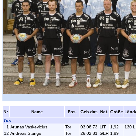
Nr.
Name
Pos.
Geb.dat.
Nat.
Größe
Länd
Tor:
1
Arunas Vaskevicius
Tor
03.08.73
LIT
1,92
130 L
12
Andreas Stange
Tor
26.02.81
GER
1,89