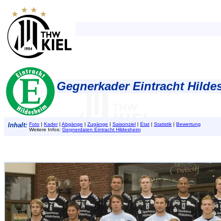
Gegnerkader Eintracht Hilde
Inhalt:
Foto
|
Kader
|
Abgänge
|
Zugänge
|
Saisonziel
|
Etat
|
Statistik
|
Bewertung
Weitere Infos:
Gegnerdaten Eintracht Hildesheim