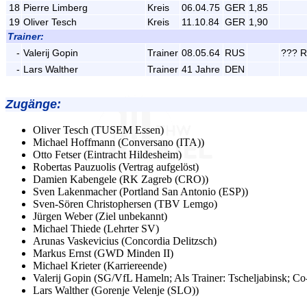
18
Pierre Limberg
Kreis
06.04.75
GER
1,85
19
Oliver Tesch
Kreis
11.10.84
GER
1,90
Trainer:
-
Valerij Gopin
Trainer
08.05.64
RUS
??? 
-
Lars Walther
Trainer
41 Jahre
DEN
Zugänge
:
Oliver Tesch (TUSEM Essen)
Michael Hoffmann (Conversano (ITA))
Otto Fetser (Eintracht Hildesheim)
Robertas Pauzuolis (Vertrag aufgelöst)
Damien Kabengele (RK Zagreb (CRO))
Sven Lakenmacher (Portland San Antonio (ESP))
Sven-Sören Christophersen (TBV Lemgo)
Jürgen Weber (Ziel unbekannt)
Michael Thiede (Lehrter SV)
Arunas Vaskevicius (Concordia Delitzsch)
Markus Ernst (GWD Minden II)
Michael Krieter (Karriereende)
Valerij Gopin (SG/VfL Hameln; Als Trainer: Tscheljabinsk; Co
Lars Walther (Gorenje Velenje (SLO))