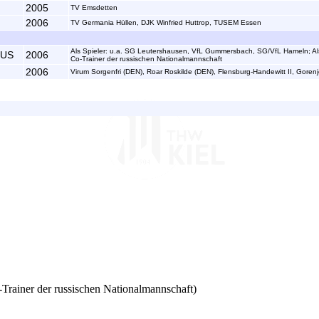
2005
TV Emsdetten
2006
TV Germania Hüllen, DJK Winfried Huttrop, TUSEM Essen
Als Spieler: u.a. SG Leutershausen, VfL Gummersbach, SG/VfL Hameln; Als 
RUS
2006
Co-Trainer der russischen Nationalmannschaft
2006
Virum Sorgenfri (DEN), Roar Roskilde (DEN), Flensburg-Handewitt II, Goren
-Trainer der russischen Nationalmannschaft)