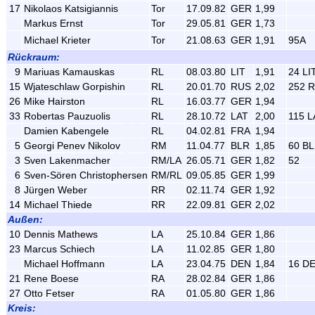
17
Nikolaos Katsigiannis
Tor
17.09.82
GER
1,99
Markus Ernst
Tor
29.05.81
GER
1,73
Michael Krieter
Tor
21.08.63
GER
1,91
95A
Rückraum:
9
Mariuas Kamauskas
RL
08.03.80
LIT
1,91
24 LI
15
Wjateschlaw Gorpishin
RL
20.01.70
RUS
2,02
252 
26
Mike Hairston
RL
16.03.77
GER
1,94
33
Robertas Pauzuolis
RL
28.10.72
LAT
2,00
115 L
Damien Kabengele
RL
04.02.81
FRA
1,94
5
Georgi Penev Nikolov
RM
11.04.77
BLR
1,85
60 B
3
Sven Lakenmacher
RM/LA
26.05.71
GER
1,82
52
6
Sven-Sören Christophersen
RM/RL
09.05.85
GER
1,99
8
Jürgen Weber
RR
02.11.74
GER
1,92
14
Michael Thiede
RR
22.09.81
GER
2,02
Außen:
10
Dennis Mathews
LA
25.10.84
GER
1,86
23
Marcus Schiech
LA
11.02.85
GER
1,80
Michael Hoffmann
LA
23.04.75
DEN
1,84
16 D
21
Rene Boese
RA
28.02.84
GER
1,86
27
Otto Fetser
RA
01.05.80
GER
1,86
Kreis: