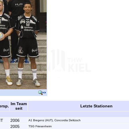
Im Team
ersp.
Letzte Stationen
seit
IT
2006
A1 Bregenz (AUT), Concordia Delitzsch
2005
TSG Friesenheim