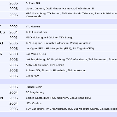
2005
Ahlener SG
2006
eigene Jugend, GWD Minden-Hannover, GWD Minden II
HSG Katlenburg, TG Freden, TuS Nettelstedt, THW Kiel, Eintracht Hildeshe
2006
Karriereende
T
2002
VfL Hameln
RUS
2004
TSG Friesenheim
2001
MSG Melsungen-Böddiger, TBV Lemgo
AT
2006
TSV Burgdorf, Eintracht Hildesheim, Vertrag aufgelöst
2006
Le Vigan (FRA), HB Montpellier (FRA), RK Zagreb (CRO)
LR
2000
Lok Varna (BUL)
2006
Lok Magdeburg, SC Magdeburg, TV Großwallstadt, TuS Nettelstedt, Portla
2006
ATSV Stockelsdorf, TBV Lemgo
2006
Ahlener SG, Eintracht Hildesheim, Ziel unbekannt
2006
Lehrter SV
2005
Füchse Berlin
2004
SC Magdeburg
EN
2006
Serfica Gaeta (ITA), HSG Nordhorn, Conversano (ITA)
2004
USV Cottbus
2006
TSV Landstuhl, TV Großwallstadt, TSG Ludwigsburg-Oßweil, Eintracht Hild