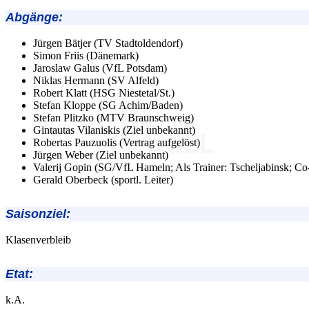
Abgänge
:
Jürgen Bätjer (TV Stadtoldendorf)
Simon Friis (Dänemark)
Jaroslaw Galus (VfL Potsdam)
Niklas Hermann (SV Alfeld)
Robert Klatt (HSG Niestetal/St.)
Stefan Kloppe (SG Achim/Baden)
Stefan Plitzko (MTV Braunschweig)
Gintautas Vilaniskis (Ziel unbekannt)
Robertas Pauzuolis (Vertrag aufgelöst)
Jürgen Weber (Ziel unbekannt)
Valerij Gopin (SG/VfL Hameln; Als Trainer: Tscheljabinsk; Co
Gerald Oberbeck (sportl. Leiter)
Saisonziel:
Klasenverbleib
Etat:
k.A.