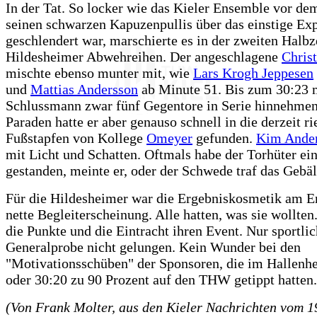
In der Tat. So locker wie das Kieler Ensemble vor dem
seinen schwarzen Kapuzenpullis über das einstige E
geschlendert war, marschierte es in der zweiten Halbz
Hildesheimer Abwehreihen. Der angeschlagene
Christ
mischte ebenso munter mit, wie
Lars Krogh Jeppesen
und
Mattias Andersson
ab Minute 51. Bis zum 30:23 
Schlussmann zwar fünf Gegentore in Serie hinnehmen
Paraden hatte er aber genauso schnell in die derzeit r
Fußstapfen von Kollege
Omeyer
gefunden.
Kim Ande
mit Licht und Schatten. Oftmals habe der Torhüter e
gestanden, meinte er, oder der Schwede traf das Gebäl
Für die Hildesheimer war die Ergebniskosmetik am E
nette Begleiterscheinung. Alle hatten, was sie wollt
die Punkte und die Eintracht ihren Event. Nur sportlic
Generalprobe nicht gelungen. Kein Wunder bei den
"Motivationsschüben" der Sponsoren, die im Hallenhe
oder 30:20 zu 90 Prozent auf den THW getippt hatten.
(Von Frank Molter, aus den Kieler Nachrichten vom 1