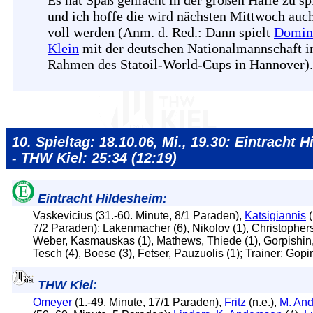
Es hat Spaß gemacht in der großen Halle zu sp
und ich hoffe die wird nächsten Mittwoch auc
voll werden (Anm. d. Red.: Dann spielt
Domin
Klein
mit der deutschen Nationalmannschaft 
Rahmen des Statoil-World-Cups in Hannover).
10. Spieltag: 18.10.06, Mi., 19.30: Eintracht 
- THW Kiel: 25:34 (12:19)
Eintracht Hildesheim:
Vaskevicius (31.-60. Minute, 8/1 Paraden),
Katsigiannis
(
7/2 Paraden); Lakenmacher (6), Nikolov (1), Christophers
Weber, Kasmauskas (1), Mathews, Thiede (1), Gorpishin,
Tesch (4), Boese (3), Fetser, Pauzuolis (1); Trainer: Gopi
THW Kiel:
Omeyer
(1.-49. Minute, 17/1 Paraden),
Fritz
(n.e.),
M. An