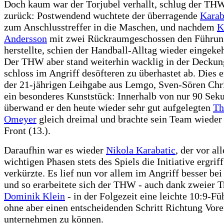
Doch kaum war der Torjubel verhallt, schlug der TH
zurück: Postwendend wuchtete der überragende
Karab
zum Anschlusstreffer in die Maschen, und nachdem
K
Andersson
mit zwei Rückraumgeschossen den Führun
herstellte, schien der Handball-Alltag wieder eingekeh
Der THW aber stand weiterhin wacklig in der Deckun
schloss im Angriff desöfteren zu überhastet ab. Dies 
der 21-jährigen Leihgabe aus Lemgo, Sven-Sören Chr
ein besonderes Kunststück: Innerhalb von nur 90 Sek
überwand er den heute wieder sehr gut aufgelegten
Th
Omeyer
gleich dreimal und brachte sein Team wieder 
Front (13.).
Daraufhin war es wieder
Nikola Karabatic
, der vor al
wichtigen Phasen stets des Spiels die Initiative ergrif
verkürzte. Es lief nun vor allem im Angriff besser bei
und so erarbeitete sich der THW - auch dank zweier T
Dominik Klein
- in der Folgezeit eine leichte 10:9-Fü
ohne aber einen entscheidenden Schritt Richtung Vor
unternehmen zu können.