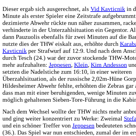
Dieser ergab sich ausgerechnet, als
Vid Kavticnik
in d
Minute als erster Spieler eine Zeitstrafe aufgebrumm
dezimierte Abwehr rückte nun näher zusammen, racke
verhinderte in der Unterzahlsituation ein Gegentor. Al
dann Pauzuolis ebenfalls für zwei Minuten auf die Ba
nutzte dies der THW eiskalt aus, erhöhte durch
Karaba
Kavticnik
per Strafwurf auf 12:9. Und nach dem Ansch
durch Tesch (24.) war der zuvor stockende THW-Moto
mehr aufzuhalten:
Jeppesen
,
Klein
,
Kim Andesson
un
setzten die Nadelstiche zum 16:10, in einer weiteren
Überzahlsituation, als der russische 2,02m-Hüne Gorp
Hildesheimer Abwehr fehlte, erhöhten die Zebras gar 
dass man mit einer beruhigenden, wenige Minuten zuv
möglich gehaltenen Sieben-Tore-Führung in die Kabin
Nach dem Wechsel wollte der THW nichts mehr anbre
und ging weiter konzentriert zu Werke: Zweimal
Stef
und ein schöner Treffer von
Jeppesen
bedeuteten schne
(36.). Das Spiel war nun entschieden, zumal der im er