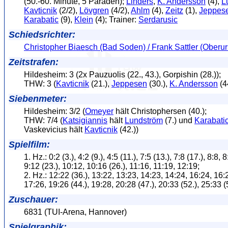
(50.-60. Minute, 5 Paraden);
Linders
,
K. Andersson
(4),
L
Kavticnik
(2/2),
Lövgren
(4/2),
Ahlm
(4),
Zeitz
(1),
Jeppes
Karabatic
(9),
Klein
(4); Trainer:
Serdarusic
Schiedsrichter:
Christopher Biaesch (Bad Soden) / Frank Sattler (Oberur
Zeitstrafen:
Hildesheim: 3 (2x Pauzuolis (22., 43.), Gorpishin (28.));
THW: 3 (
Kavticnik
(21.),
Jeppesen
(30.),
K. Andersson
(4
Siebenmeter:
Hildesheim: 3/2 (
Omeyer
hält Christophersen (40.);
THW: 7/4 (
Katsigiannis
hält
Lundström
(7.) und
Karabati
Vaskevicius hält
Kavticnik
(42.))
Spielfilm:
1. Hz.: 0:2 (3.), 4:2 (9.), 4:5 (11.), 7:5 (13.), 7:8 (17.), 8:8, 8
9:12 (23.), 10:12, 10:16 (26.), 11:16, 11:19, 12:19;
2. Hz.: 12:22 (36.), 13:22, 13:23, 14:23, 14:24, 16:24, 16:
17:26, 19:26 (44.), 19:28, 20:28 (47.), 20:33 (52.), 25:33 (
Zuschauer:
6831 (TUI-Arena, Hannover)
Spielgraphik: