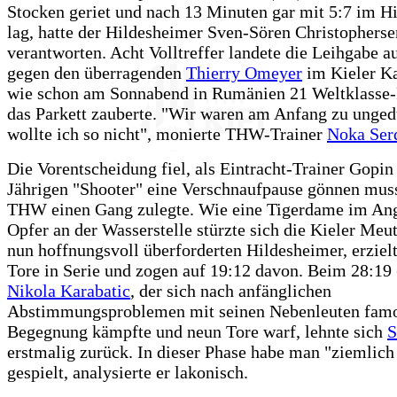
Stocken geriet und nach 13 Minuten gar mit 5:7 im Hi
lag, hatte der Hildesheimer Sven-Sören Christopherse
verantworten. Acht Volltreffer landete die Leihgabe 
gegen den überragenden
Thierry Omeyer
im Kieler Ka
wie schon am Sonnabend in Rumänien 21 Weltklasse-
das Parkett zauberte. "Wir waren am Anfang zu unged
wollte ich so nicht", monierte THW-Trainer
Noka Ser
Die Vorentscheidung fiel, als Eintracht-Trainer Gopin
Jährigen "Shooter" eine Verschnaufpause gönnen muss
THW einen Gang zulegte. Wie eine Tigerdame im Angr
Opfer an der Wasserstelle stürzte sich die Kieler Meut
nun hoffnungsvoll überforderten Hildesheimer, erziel
Tore in Serie und zogen auf 19:12 davon. Beim 28:19 
Nikola Karabatic
, der sich nach anfänglichen
Abstimmungsproblemen mit seinen Nebenleuten famo
Begegnung kämpfte und neun Tore warf, lehnte sich
S
erstmalig zurück. In dieser Phase habe man "ziemlich
gespielt, analysierte er lakonisch.