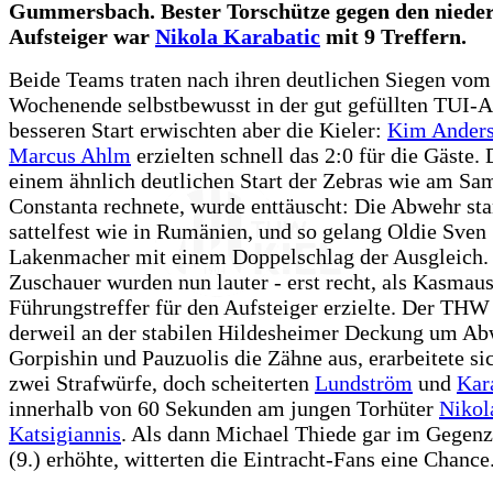
Gummersbach. Bester Torschütze gegen den nieder
Aufsteiger war
Nikola Karabatic
mit 9 Treffern.
Beide Teams traten nach ihren deutlichen Siegen vom
Wochenende selbstbewusst in der gut gefüllten TUI-A
besseren Start erwischten aber die Kieler:
Kim Ander
Marcus Ahlm
erzielten schnell das 2:0 für die Gäste.
einem ähnlich deutlichen Start der Zebras wie am Sa
Constanta rechnete, wurde enttäuscht: Die Abwehr sta
sattelfest wie in Rumänien, und so gelang Oldie Sven
Lakenmacher mit einem Doppelschlag der Ausgleich.
Zuschauer wurden nun lauter - erst recht, als Kasmau
Führungstreffer für den Aufsteiger erzielte. Der THW 
derweil an der stabilen Hildesheimer Deckung um A
Gorpishin und Pauzuolis die Zähne aus, erarbeitete s
zwei Strafwürfe, doch scheiterten
Lundström
und
Kar
innerhalb von 60 Sekunden am jungen Torhüter
Nikol
Katsigiannis
. Als dann Michael Thiede gar im Gegenz
(9.) erhöhte, witterten die Eintracht-Fans eine Chance