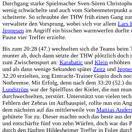
Durchgang starke Spielmacher Sven-Sören Christophe
wenig schwächelte und auch vom Siebenmeterpunkt 
scheiterte. So schraubte der THW früh einen Gang zu
verwaltete den Vorsprung, wobei sich vor allem
Lars 
Jeppesen
im Angriff ein bisschen warmwerfen durfte 
Pause vier Treffer erzielte.
Bis zum 20:28 (47.) wechselten sich die Teams beim
munter ab, doch dann setzte der THW plötzlich doch 
zum Zwischenspurt an:
Karabatic
und
Klein
erhöhten 
und als dann wenige Sekunden später
Zeitz
und
Jeppe
32:20 erzielten, zog Eintracht-Trainer Gopin doch no
Notbremse. Mit Erfolg, denn nach dem 33:20 (52.) du
Lundström
war der Spielfluss der Kieler, die nun mun
durchwechselten, zerstört. Unterstützt von vielen tec
Fehlern der Zebras im Aufbauspiel, rollte nun ein Ang
dem nächsten auf das mittlerweile von
Mattias Ander
gehütete Tor zu. Dieser machte noch das beste aus der
und entschärfte fünf von zehn Würfen, doch war das 
durch den fünften Hildesheimer Treffer in Folge durc