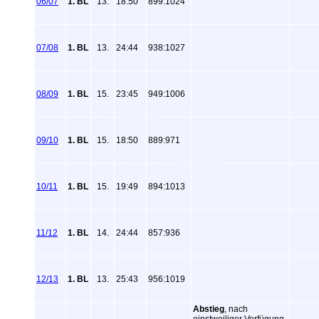
06/07
1. BL
13.
18:50
899:1024
07/08
1. BL
13.
24:44
938:1027
08/09
1. BL
15.
23:45
949:1006
09/10
1. BL
15.
18:50
889:971
10/11
1. BL
15.
19:49
894:1013
11/12
1. BL
14.
24:44
857:936
12/13
1. BL
13.
25:43
956:1019
Abstieg
, nach