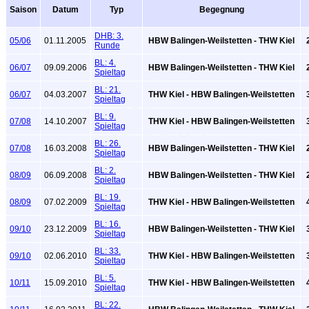
Saison
Datum
Typ
Begegnung
DHB: 3.
05/06
01.11.2005
HBW Balingen-Weilstetten - THW Kiel
2
Runde
BL: 4.
06/07
09.09.2006
HBW Balingen-Weilstetten - THW Kiel
2
Spieltag
BL: 21.
06/07
04.03.2007
THW Kiel - HBW Balingen-Weilstetten
3
Spieltag
BL: 9.
07/08
14.10.2007
THW Kiel - HBW Balingen-Weilstetten
3
Spieltag
BL: 26.
07/08
16.03.2008
HBW Balingen-Weilstetten - THW Kiel
2
Spieltag
BL: 2.
08/09
06.09.2008
HBW Balingen-Weilstetten - THW Kiel
2
Spieltag
BL: 19.
08/09
07.02.2009
THW Kiel - HBW Balingen-Weilstetten
4
Spieltag
BL: 16.
09/10
23.12.2009
HBW Balingen-Weilstetten - THW Kiel
3
Spieltag
BL: 33.
09/10
02.06.2010
THW Kiel - HBW Balingen-Weilstetten
3
Spieltag
BL: 5.
10/11
15.09.2010
THW Kiel - HBW Balingen-Weilstetten
4
Spieltag
BL: 22.