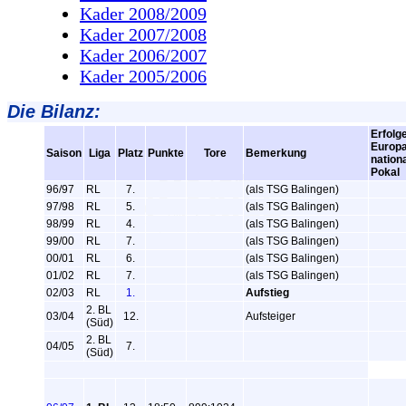
Kader 2008/2009
Kader 2007/2008
Kader 2006/2007
Kader 2005/2006
Die Bilanz:
Erfolg
Europa
Saison
Liga
Platz
Punkte
Tore
Bemerkung
nation
Pokal
96/97
RL
7.
(als TSG Balingen)
97/98
RL
5.
(als TSG Balingen)
98/99
RL
4.
(als TSG Balingen)
99/00
RL
7.
(als TSG Balingen)
00/01
RL
6.
(als TSG Balingen)
01/02
RL
7.
(als TSG Balingen)
02/03
RL
1.
Aufstieg
2. BL
03/04
12.
Aufsteiger
(Süd)
2. BL
04/05
7.
(Süd)