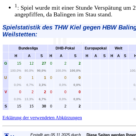
1
: Spiel wurde mit einer Stunde Verspätung um 
angepfiffen, da Balingen im Stau stand.
Spielstatistik
des THW Kiel gegen HBW Balin
Weilstetten:
Bundesliga
DHB-Pokal
Europapokal
Welt
H
A
S
H
A
S
H
A
S
H
A
S
G
15
12
27
0
2
2
100,0%
80,0%
90,0%
100,0%
100,0%
100
U
0
1
1
0
0
0
0,0%
6,7%
3,3%
0,0%
0,0%
0
V
0
2
2
0
0
0
0,0%
13,3%
6,7%
0,0%
0,0%
0
S
15
15
30
0
2
2
Erklärung der verwendeten Abkürzungen
Erstellt am 05.11.2025 durch
Diese Seiten werden Ihnen