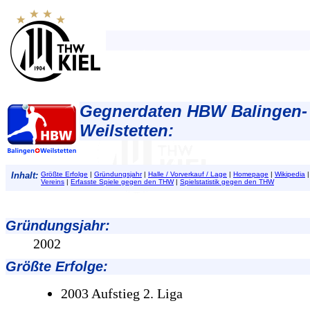
Gegnerdaten HBW Balingen-
Weilstetten:
Inhalt:
Größte Erfolge
|
Gründungsjahr
|
Halle / Vorverkauf / Lage
|
Homepage
|
Wikipedia
Vereins
|
Erfasste Spiele gegen den THW
|
Spielstatistik gegen den THW
Gründungsjahr
:
2002
Größte Erfolge
:
2003 Aufstieg 2. Liga