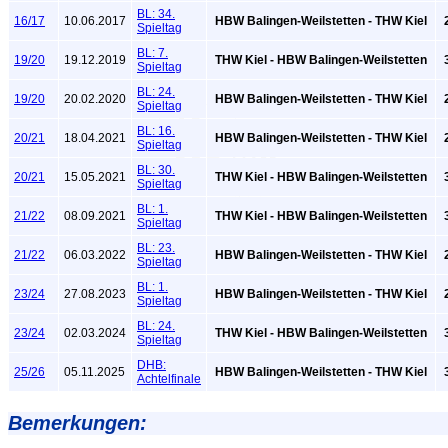
BL: 34.
16/17
10.06.2017
HBW Balingen-Weilstetten - THW Kiel
2
Spieltag
BL: 7.
19/20
19.12.2019
THW Kiel - HBW Balingen-Weilstetten
3
Spieltag
BL: 24.
19/20
20.02.2020
HBW Balingen-Weilstetten - THW Kiel
2
Spieltag
BL: 16.
20/21
18.04.2021
HBW Balingen-Weilstetten - THW Kiel
2
Spieltag
BL: 30.
20/21
15.05.2021
THW Kiel - HBW Balingen-Weilstetten
3
Spieltag
BL: 1.
21/22
08.09.2021
THW Kiel - HBW Balingen-Weilstetten
3
Spieltag
BL: 23.
21/22
06.03.2022
HBW Balingen-Weilstetten - THW Kiel
2
Spieltag
BL: 1.
23/24
27.08.2023
HBW Balingen-Weilstetten - THW Kiel
2
Spieltag
BL: 24.
23/24
02.03.2024
THW Kiel - HBW Balingen-Weilstetten
3
Spieltag
DHB:
25/26
05.11.2025
HBW Balingen-Weilstetten - THW Kiel
3
Achtelfinale
Bemerkungen: