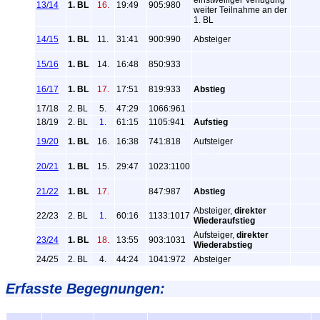
einstweiliger Verfügung
13/14
1. BL
16.
19:49
905:980
weiter Teilnahme an der
1. BL
14/15
1. BL
11.
31:41
900:990
Absteiger
15/16
1. BL
14.
16:48
850:933
16/17
1. BL
17.
17:51
819:933
Abstieg
17/18
2. BL
5.
47:29
1066:961
18/19
2. BL
1.
61:15
1105:941
Aufstieg
19/20
1. BL
16.
16:38
741:818
Aufsteiger
20/21
1. BL
15.
29:47
1023:1100
21/22
1. BL
17.
847:987
Abstieg
Absteiger,
direkter
22/23
2. BL
1.
60:16
1133:1017
Wiederaufstieg
Aufsteiger,
direkter
23/24
1. BL
18.
13:55
903:1031
Wiederabstieg
24/25
2. BL
4.
44:24
1041:972
Absteiger
Erfasste Begegnungen: