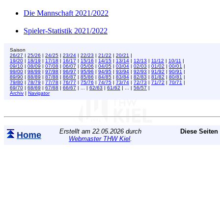
Die Mannschaft 2021/2022
Spieler-Statistik 2021/2022
Saison
26/27
|
25/26
|
24/25
|
23/24
|
22/23
|
21/22
|
20/21
|
19/20
|
18/19
|
17/18
|
16/17
|
15/16
|
14/15
|
13/14
|
12/13
|
11/12
|
10/11
|
09/10
|
08/09
|
07/08
|
06/07
|
05/06
|
04/05
|
03/04
|
02/03
|
01/02
|
00/01
|
99/00
|
98/99
|
97/98
|
96/97
|
95/96
|
94/95
|
93/94
|
92/93
|
91/92
|
90/91
|
89/90
|
88/89
|
87/88
|
86/87
|
85/86
|
84/85
|
83/84
|
82/83
|
81/82
|
80/81
|
79/80
|
78/79
|
77/78
|
76/77
|
75/76
|
74/75
|
73/74
|
72/73
|
71/72
|
70/71
|
69/70
|
68/69
|
67/68
|
66/67
| ... |
62/63
|
61/62
| ... |
56/57
|
Archiv
|
Navigator
Erstellt am 22.05.2026 durch
Diese Seiten
Home
Webmaster THW Kiel
.