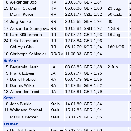
8
Alexander Job
RM
29.05.76
GER
1,84
15
Martin Strobel
RM
05.06.86
GER
1,89
23 Jug.
Martin Kovar
RM
22.01.77
CZE
1,82
50 CZE
14
Jörg Kunze
RR
20.03.68
GER
1,94
80
17
Alexandar Stanojevic
RR
10.03.84
SRB
1,97
4 SER
19
Lars Klüttermann
RR
07.08.74
GER
1,93
16 Jug.
24
Felix Lobedank
RR
12.08.84
GER
1,96
Chi-Hyo Cho
RR
06.12.70
KOR
1,94
160 KOR
10
Christoph Schindler
RR/RM
11.08.83
GER
1,94
Außen:
5
Benjamin Herth
LA
03.08.85
GER
1,88
2 Jun.
9
Frank Ettwein
LA
26.07.77
GER
1,75
7
Daniel Hebisch
RA
05.04.79
GER
1,85
8
Dennis Wilke
RA
14.09.85
GER
1,82
13
Alexander Trost
RA
12.05.81
GER
1,79
Kreis:
8
Jens Bürkle
Kreis
14.01.80
GER
1,84
11
Wolfgang Strobel
Kreis
15.12.83
GER
1,94
Markus Becker
Kreis
23.11.79
GER
1,95
Trainer:
-
Dr. Rolf Brack
Trainer
26.12.53
GER
1,88