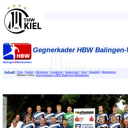
Gegnerkader HBW Balingen-W
Inhalt:
Foto
|
Kader
|
Abgänge
|
Zugänge
|
Saisonziel
|
Etat
|
Statistik
|
Bewertung
Weitere Infos:
Gegnerdaten HBW Balingen-Weilstetten