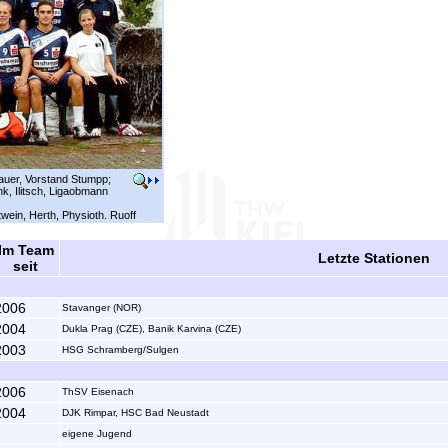
Sauer, Vorstand Stumpp;
k, Ilitsch, Ligaobmann
twein, Herth, Physioth. Ruoff
Im Team
Letzte Stationen
seit
2006
Stavanger (NOR)
2004
Dukla Prag (CZE), Banik Karvina (CZE)
2003
HSG Schramberg/Sulgen
2006
ThSV Eisenach
2004
DJK Rimpar, HSC Bad Neustadt
eigene Jugend