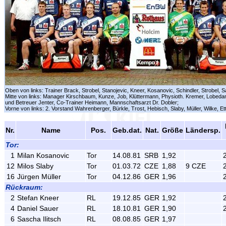
Oben von links: Trainer Brack, Strobel, Stanojevic, Kneer, Kosanovic, Schindler, Strobel, 
Mitte von links: Manager Kirschbaum, Kunze, Job, Klüttermann, Physioth. Kremer, Lobedan
und Betreuer Jenter, Co-Trainer Heimann, Mannschaftsarzt Dr. Dobler;
Vorne von links: 2. Vorstand Wahrenberger, Bürkle, Trost, Hebisch, Slaby, Müller, Wilke, Et
Nr.
Name
Pos.
Geb.dat.
Nat.
Größe
Ländersp.
Tor:
1
Milan Kosanovic
Tor
14.08.81
SRB
1,92
12
Milos Slaby
Tor
01.03.72
CZE
1,88
9 CZE
16
Jürgen Müller
Tor
04.12.86
GER
1,96
Rückraum:
2
Stefan Kneer
RL
19.12.85
GER
1,92
4
Daniel Sauer
RL
18.10.81
GER
1,90
6
Sascha Ilitsch
RL
08.08.85
GER
1,97