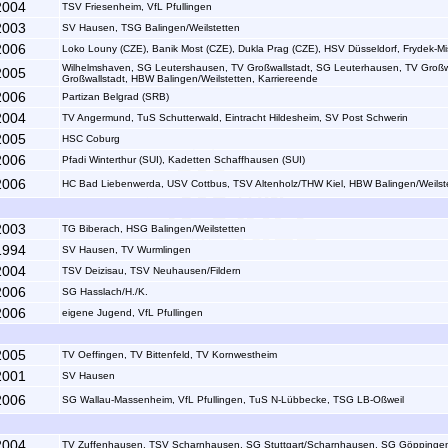
2004
TSV Friesenheim, VfL Pfullingen
2003
SV Hausen, TSG Balingen/Weilstetten
2006
Loko Louny (CZE), Banik Most (CZE), Dukla Prag (CZE), HSV Düsseldorf, Frydek-Mi
Wilhelmshaven, SG Leutershausen, TV Großwallstadt, SG Leuterhausen, TV Großwa
2005
Großwallstadt, HBW Balingen/Weilstetten, Karriereende
2006
Partizan Belgrad (SRB)
2004
TV Angermund, TuS Schutterwald, Eintracht Hildesheim, SV Post Schwerin
2005
HSC Coburg
2006
Pfadi Winterthur (SUI), Kadetten Schaffhausen (SUI)
2006
HC Bad Liebenwerda, USV Cottbus, TSV Altenholz/THW Kiel, HBW Balingen/Weilst
2003
TG Biberach, HSG Balingen/Weilstetten
1994
SV Hausen, TV Wurmlingen
2004
TSV Deizisau, TSV Neuhausen/Fildern
2006
SG Hasslach/H./K.
2006
eigene Jugend, VfL Pfullingen
2005
TV Oeffingen, TV Bittenfeld, TV Kornwestheim
2001
SV Hausen
2006
SG Wallau-Massenheim, VfL Pfullingen, TuS N-Lübbecke, TSG LB-Oßweil
2004
TV Zuffenhausen, TSV Scharnhausen, SG Stuttgart/Scharnhausen, SG Göppingen