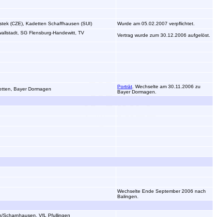
stek (CZE), Kadetten Schaffhausen (SUI)
Wurde am 05.02.2007 verpflichtet.
llstadt, SG Flensburg-Handewitt, TV
Vertrag wurde zum 30.12.2006 aufgelöst.
Porträt
. Wechselte am 30.11.2006 zu
etten, Bayer Dormagen
Bayer Dormagen.
Wechselte Ende September 2006 nach
Balingen.
/Scharnhausen, VfL Pfullingen