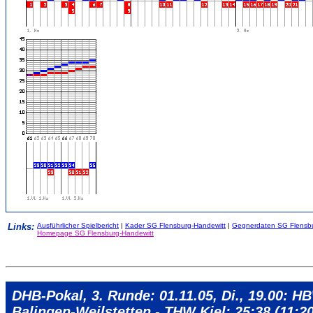
Links:
Ausführlicher Spielbericht
|
Kader SG Flensburg-Handewitt
|
Gegnerdaten SG Flensbu
Homepage SG Flensburg-Handewitt
DHB-Pokal, 3. Runde: 01.11.05, Di., 19.00: H
Balingen-Weilstetten - THW Kiel: 25:38 (11:20