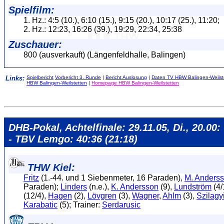
Spielfilm:
1. Hz.: 4:5 (10.), 6:10 (15.), 9:15 (20.), 10:17 (25.), 11:20;
2. Hz.: 12:23, 16:26 (39.), 19:29, 22:34, 25:38
Zuschauer:
800 (ausverkauft) (Längenfeldhalle, Balingen)
Links:
Spielbericht
Vorbericht 3. Runde
|
Bericht Auslosung
|
Daten TV HBW Balingen-Weilst
HBW Balingen-Weilstetten
|
Homepage HBW Balingen-Weilstetten
DHB-Pokal, Achtelfinale: 29.11.05, Di., 20.00
- TBV Lemgo: 40:36 (21:18)
THW Kiel:
Fritz
(1.-44. und 1 Siebenmeter, 16 Paraden),
M. Anders
Paraden);
Linders
(n.e.),
K. Andersson
(9),
Lundström
(4/
(12/4),
Hagen
(2),
Lövgren
(3),
Wagner
,
Ahlm
(3),
Szilagy
Karabatic
(5); Trainer:
Serdarusic