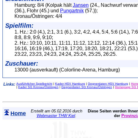
Hamburg: 8/4 (Kolpak hält
Jansen
(24., Nachwurf verwand
(36.), Flohr (45.) und
Pungartnik
(57.));
Kronau/Östringen: 4/4
Spielfilm:
1. Hz.: 2:0 (4.), 2:1, 3:1 (6.), 3:2, 4:2, 4:4, 5:4, 5:6 (14.), 7:6
8:8, 8:9, 9:9, 9:10;
2. Hz.: 10:10, 10:11, 11:11, 11:12, 12:12, 12:14 (36.), 15:1
16:16, 16:19 (46.), 17:19, 17:20, 18:20, 18:21, 22:21 (53.)
23:22, 23:23, 24:23, 24:24, 25:24, 25:25, 26:25.
Zuschauer:
13000 (ausverkauft) (Colorline-Arena, Hamburg)
Links:
Ausführlicher Spielbericht
|
Kader HSV Hamburg
|
Gegnerdaten HSV Hamburg
|
Hom
|
Kader SG Kronau/Östringen
|
Gegnerdaten SG Kronau/Östringen
|
Homepage SG K
Erstellt am 05.02.2016 durch
Diese Seiten werden Ihnen
Home
Webmaster THW Kiel
.
der
Provinzi