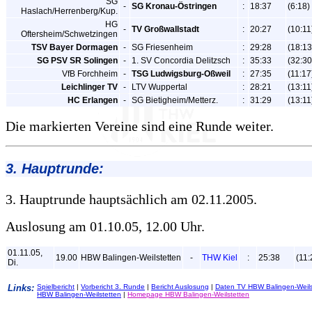
SG
-
SG Kronau-Östringen
:
18:37
(6:18)
Haslach/Herrenberg/Kup.
HG
-
TV Großwallstadt
:
20:27
(10:11
Oftersheim/Schwetzingen
TSV Bayer Dormagen
-
SG Friesenheim
:
29:28
(18:13
SG PSV SR Solingen
-
1. SV Concordia Delitzsch
:
35:33
(32:30
VfB Forchheim
-
TSG Ludwigsburg-Oßweil
:
27:35
(11:17
Leichlinger TV
-
LTV Wuppertal
:
28:21
(13:11
HC Erlangen
-
SG Bietigheim/Metterz.
:
31:29
(13:11
Die markierten Vereine sind eine Runde weiter.
3. Hauptrunde:
3. Hauptrunde hauptsächlich am 02.11.2005.
Auslosung am 01.10.05, 12.00 Uhr.
01.11.05,
19.00
HBW Balingen-Weilstetten
-
THW Kiel
:
25:38
(11:
Di.
Links:
Spielbericht
|
Vorbericht 3. Runde
|
Bericht Auslosung
|
Daten TV HBW Balingen-Weils
HBW Balingen-Weilstetten
|
Homepage HBW Balingen-Weilstetten