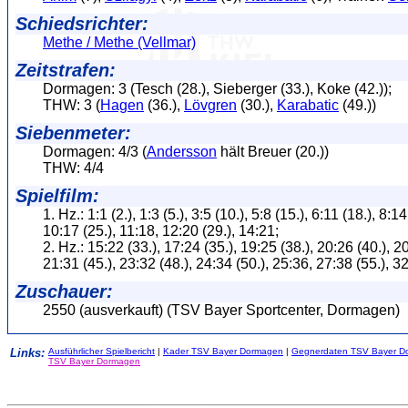
Schiedsrichter:
Methe / Methe (Vellmar)
Zeitstrafen:
Dormagen: 3 (Tesch (28.), Sieberger (33.), Koke (42.));
THW: 3 (
Hagen
(36.),
Lövgren
(30.),
Karabatic
(49.))
Siebenmeter:
Dormagen: 4/3 (
Andersson
hält Breuer (20.))
THW: 4/4
Spielfilm:
1. Hz.: 1:1 (2.), 1:3 (5.), 3:5 (10.), 5:8 (15.), 6:11 (18.), 8:1
10:17 (25.), 11:18, 12:20 (29.), 14:21;
2. Hz.: 15:22 (33.), 17:24 (35.), 19:25 (38.), 20:26 (40.), 20
21:31 (45.), 23:32 (48.), 24:34 (50.), 25:36, 27:38 (55.), 3
Zuschauer:
2550 (ausverkauft) (TSV Bayer Sportcenter, Dormagen)
Links:
Ausführlicher Spielbericht
|
Kader TSV Bayer Dormagen
|
Gegnerdaten TSV Bayer D
TSV Bayer Dormagen