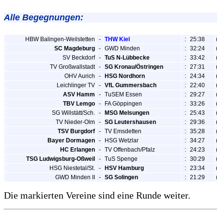
Alle Begegnungen:
HBW Balingen-Weilstetten
-
THW Kiel
:
25:38
SC Magdeburg
-
GWD Minden
:
32:24
SV Beckdorf
-
TuS N-Lübbecke
:
33:42
TV Großwallstadt
-
SG Kronau/Östringen
:
27:31
OHV Aurich
-
HSG Nordhorn
:
24:34
Leichlinger TV
-
VfL Gummersbach
:
22:40
ASV Hamm
-
TuSEM Essen
:
29:27
TBV Lemgo
-
FA Göppingen
:
33:26
SG Willstätt/Sch.
-
MSG Melsungen
:
25:43
TV Nieder-Olm
-
SG Leutershausen
:
29:36
TSV Burgdorf
-
TV Emsdetten
:
35:28
Bayer Dormagen
-
HSG Wetzlar
:
34:27
HC Erlangen
-
TV Offenbach/Pfalz
:
24:23
TSG Ludwigsburg-Oßweil
-
TuS Spenge
:
30:29
HSG Niestetal/St.
-
HSV Hamburg
:
23:34
GWD Minden II
-
SG Solingen
:
21:29
Die markierten Vereine sind eine Runde weiter.