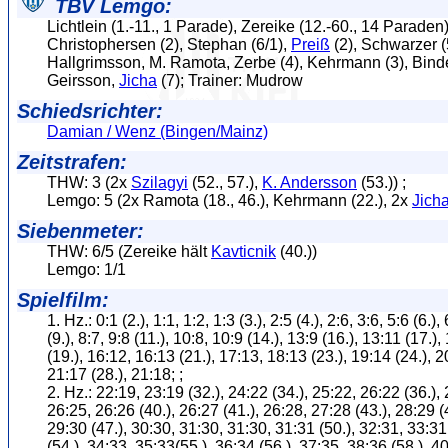
TBV Lemgo:
Lichtlein (1.-11., 1 Parade), Zereike (12.-60., 14 Paraden)
Christophersen (2), Stephan (6/1),
Preiß
(2), Schwarzer (
Hallgrimsson, M. Ramota, Zerbe (4), Kehrmann (3), Binde
Geirsson,
Jicha
(7); Trainer: Mudrow
Schiedsrichter:
Damian / Wenz (Bingen/Mainz)
Zeitstrafen:
THW: 3 (2x
Szilagyi
(52., 57.),
K. Andersson
(53.)) ;
Lemgo: 5 (2x Ramota (18., 46.), Kehrmann (22.), 2x
Jich
Siebenmeter:
THW: 6/5 (Zereike hält
Kavticnik
(40.))
Lemgo: 1/1
Spielfilm:
1. Hz.: 0:1 (2.), 1:1, 1:2, 1:3 (3.), 2:5 (4.), 2:6, 3:6, 5:6 (6.), 
(9.), 8:7, 9:8 (11.), 10:8, 10:9 (14.), 13:9 (16.), 13:11 (17.)
(19.), 16:12, 16:13 (21.), 17:13, 18:13 (23.), 19:14 (24.), 2
21:17 (28.), 21:18; ;
2. Hz.: 22:19, 23:19 (32.), 24:22 (34.), 25:22, 26:22 (36.), 
26:25, 26:26 (40.), 26:27 (41.), 26:28, 27:28 (43.), 28:29 (
29:30 (47.), 30:30, 31:30, 31:30, 31:31 (50.), 32:31, 33:31
(54.), 34:33, 35:33(55.), 36:34 (56.), 37:35, 38:36 (58.), 4