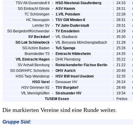
TSV Alt-Duvenstedt II
-
HSG Niestetal-Staufenberg
:
24:33
SG Eintracht Glinde
-
ASV Hamm
:
28:31
TC Schöningen
-
1.VfL Potsdam
:
22:28
HC Neuruppin
-
TSV GW Minden II
:
28:31
Lehrter SV
-
TV Jahn Duderstadt
:
29:31
SG Bergedorf/Kirchwerder
-
TV Emsdetten
:
14:29
SV Beckdorf
-
VfL Gladbeck
:
35:30
SG Lok Schönebeck
-
VfL Borussia Mönchengladbach
:
31:28
SG Achim Baden
-
TuS Spenge
:
25:26
Bramstedter TS
-
Eintracht Hildesheim
:
24:35
VfL Eintracht Hagen
-
DHK Flensborg
:
35:22
SV Anhalt Bernburg
-
Reinickendorfer Füchse Berlin
:
21:22
SG GGR/HFC Schortens
-
OHV Aurich
:
20:40
HSG Tarp-Wanderup
-
HSV BW Insel Usedom
:
32:35
HSG Varel
-
Dessauer HV
:
26:24
HSV Grimmen 92
-
TSV Burgdorf
:
28:49
VfL Mennighüffen
-
Stralsunder HV
:
19:34
TUSEM Essen
:
Freilos
Die markierten Vereine sind eine Runde weiter.
Gruppe Süd: