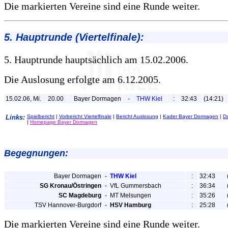
Die markierten Vereine sind eine Runde weiter.
5. Hauptrunde
(Viertelfinale):
5. Hauptrunde hauptsächlich am 15.02.2006.
Die Auslosung erfolgte am 6.12.2005.
15.02.06, Mi.
20.00
Bayer Dormagen
-
THW Kiel
:
32:43
(14:21)
Links:
Spielbericht
|
Vorbericht Viertelfinale
|
Bericht Auslosung
|
Kader Bayer Dormagen
|
D
|
Homepage Bayer Dormagen
Begegnungen:
Bayer Dormagen
-
THW Kiel
:
32:43
SG Kronau/Östringen
-
VfL Gummersbach
:
36:34
SC Magdeburg
-
MT Melsungen
:
35:26
TSV Hannover-Burgdorf
-
HSV Hamburg
:
25:28
Die markierten Vereine sind eine Runde weiter.