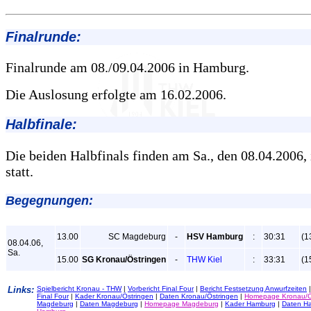
Final
runde:
Finalrunde am 08./09.04.2006 in Hamburg.
Die Auslosung erfolgte am 16.02.2006.
Halb
finale:
Die beiden Halbfinals finden am Sa., den 08.04.2006
statt.
Begegnungen:
13.00
SC Magdeburg
-
HSV Hamburg
:
30:31
(1
08.04.06,
Sa.
15.00
SG Kronau/Östringen
-
THW Kiel
:
33:31
(1
Links:
Spielbericht Kronau - THW
|
Vorbericht Final Four
|
Bericht Festsetzung Anwurfzeiten
Final Four
|
Kader Kronau/Östringen
|
Daten Kronau/Östringen
|
Homepage Kronau/Ö
Magdeburg
|
Daten Magdeburg
|
Homepage Magdeburg
|
Kader Hamburg
|
Daten H