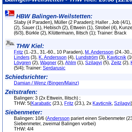
HBW Balingen-Weilstetten:
Slaby (4 Paraden), Müller (2 Paraden); Haller , Job (4/1
(2), Sauer (1), Hebisch (2), Ettwein (1), Strobel (4), Kunze
(6/3), Bürkle (2), Klüttermann, Ilitsch (1); Trainer: Brack
THW Kiel:
Fritz
(1.-23., 31.-60., 10 Paraden),
M. Andersson
(24.-30.
Linders
(3),
K. Andersson
(4),
Lundström
(3),
Kavticnik
(1
Lövgren
(2),
Wagner
(2),
Ahlm
(1),
Szilagyi
(5),
Zeitz
(2),
(5/4); Trainer:
Serdarusic
Schiedsrichter:
Damian / Wenz (Bingen/Mainz)
Zeitstrafen:
Balingen: 3 (2x Ettwein, Ilitsch) ;
THW: 5(
Karabatic
(23.),
Fritz
(23.), 2x
Kavticnik
,
Szilagyi
Siebenmeter:
Balingen: 10/6 (
Andersson
pariert einen Siebenmeter (23
Siebenmeter, zweimal Balingen vorbei)
THW: 4/4