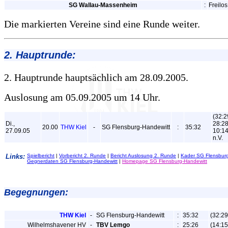
SG Wallau-Massenheim
:
Freilos
Die markierten Vereine sind eine Runde weiter.
2. Hauptrunde:
2. Hauptrunde hauptsächlich am 28.09.2005.
Auslosung am 05.09.2005 um 14 Uhr.
(32:2
Di.,
28:28
20.00
THW Kiel
-
SG Flensburg-Handewitt
:
35:32
27.09.05
10:14
n.V.
Links:
Spielbericht
|
Vorbericht 2. Runde
|
Bericht Auslosung 2. Runde
|
Kader SG Flensburg
Gegnerdaten SG Flensburg-Handewitt
|
Homepage SG Flensburg-Handewitt
Begegnungen:
THW Kiel
-
SG Flensburg-Handewitt
:
35:32
(32:29
Wilhelmshavener HV
-
TBV Lemgo
:
25:26
(14:15