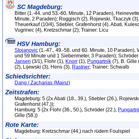
SC Magdeburg:
Bitter (1.-44. und 53.-60. Minute, 12 Paraden), Heinevette
Minute, 2 Paraden); Roggisch (2), Rojewski, Tkaczyk (3), 
Theuerkauf (10/4), Stiebler, Grafenhorst (4), Abati, Kules
Vugrinec (4), Kretzschmar (2); Trainer: Licu
HSV Hamburg:
Stojanovic
(1.-47., 49.-58. und 60. Minute, 10 Paraden), 
und 59 Minute und 1 Siebenmeter, 3 Paraden); Schröder (
Jansen
(3/1), Flohr (1),
Knorr
(1),
Pungartnik
(7), B. Gille 
(2), Lijewski (3), Hens (3),
Rastner
; Trainer: Schwalb
Schiedsrichter:
Dang / Zacharias (Mainz)
Zeitstrafen:
Magdeburg: 5 (2x Abati (18., 39.), Stiebler (26.), Rojewski
Grafenhorst (47.));
Hamburg: 5 (2x Flohr (36., 50.), Schröder (22.),
Pungartn
Gille (58.))
Rote Karte:
Magdeburg: Kretzschmar (44.) nach rüdem Foulspiel