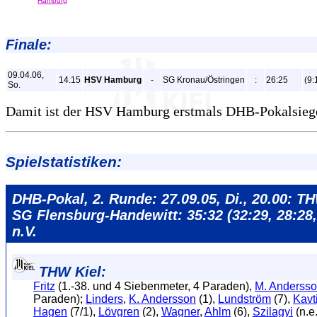
Hamburg
Finale:
09.04.06,
14.15
HSV Hamburg
-
SG Kronau/Östringen
:
26:25
(9:
So.
Damit ist der HSV Hamburg erstmals DHB-Pokalsieg
Spielstatistiken:
DHB-Pokal, 2. Runde: 27.09.05, Di., 20.00: TH
SG Flensburg-Handewitt: 35:32 (32:29, 28:28,
n.V.
THW Kiel:
Fritz
(1.-38. und 4 Siebenmeter, 4 Paraden),
M. Anderss
Paraden);
Linders
,
K. Andersson
(1),
Lundström
(7),
Kavt
Hagen
(7/1),
Lövgren
(2),
Wagner
,
Ahlm
(6),
Szilagyi
(n.e