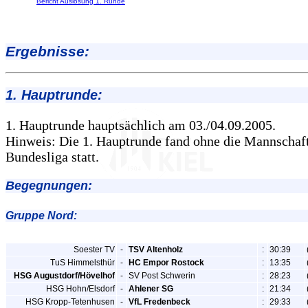
Bericht Auslosung 1. Runde
Ergebnisse:
1. Hauptrunde:
1. Hauptrunde hauptsächlich am 03./04.09.2005.
Hinweis: Die 1. Hauptrunde fand ohne die Mannschaft
Bundesliga statt.
Begegnungen:
Gruppe Nord:
Soester TV
-
TSV Altenholz
:
30:39
TuS Himmelsthür
-
HC Empor Rostock
:
13:35
HSG Augustdorf/Hövelhof
-
SV Post Schwerin
:
28:23
HSG Hohn/Elsdorf
-
Ahlener SG
:
21:34
HSG Kropp-Tetenhusen
-
VfL Fredenbeck
:
29:33