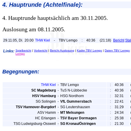
4. Hauptrunde (Achtelfinale):
4. Hauptrunde hauptsächlich am 30.11.2005.
Auslosung am 08.11.2005.
29.11.05, Di.
20.00
THW Kiel
-
TBV Lemgo
:
40:36
(21:18)
Bericht
Stat
Links:
Spielbericht
|
Vorbericht
|
Bericht Auslosung
|
Kader TBV Lemgo
|
Daten TBV Lemgo
Lemgo
Begegnungen:
THW Kiel
-
TBV Lemgo
:
40:36
SC Magdeburg
-
TuS N-Lübbecke
:
40:36
HSV Hamburg
-
HSG Nordhorn
:
32:31
SG Solingen
-
VfL Gummersbach
:
22:41
TSV Hannover-Burgdorf
-
SG Leutershausen
:
31:29
ASV Hamm
-
MT Melsungen
:
24:34
HC Erlangen
-
TSV Bayer Dormagen
:
25:38
TSG Ludwigsburg-Ossweil
-
SG Kronau/Östringen
:
21:30