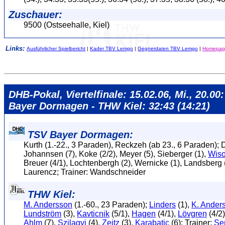
Zuschauer:
9500 (Ostseehalle, Kiel)
Links:
Ausführlicher Spielbericht
|
Kader TBV Lemgo
|
Gegnerdaten TBV Lemgo
|
Homepag
DHB-Pokal, Viertelfinale: 15.02.06, Mi., 20.00
Bayer Dormagen - THW Kiel: 32:43 (14:21)
TSV Bayer Dormagen:
Kurth (1.-22., 3 Paraden), Reckzeh (ab 23., 6 Paraden); D
Johannsen (7), Koke (2/2), Meyer (5), Sieberger (1),
Wiso
Breuer (4/1), Lochtenbergh (2), Wernicke (1), Landsberg (
Laurencz; Trainer: Wandschneider
THW Kiel:
M. Andersson
(1.-60., 23 Paraden);
Linders
(1),
K. Ander
Lundström
(3),
Kavticnik
(5/1),
Hagen
(4/1),
Lövgren
(4/2
Ahlm
(7),
Szilagyi
(4),
Zeitz
(3),
Karabatic
(6); Trainer:
Se