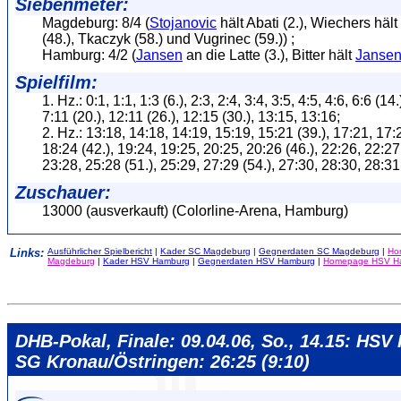
Siebenmeter:
Magdeburg: 8/4 (
Stojanovic
hält Abati (2.), Wiechers häl
(48.), Tkaczyk (58.) und Vugrinec (59.)) ;
Hamburg: 4/2 (
Jansen
an die Latte (3.), Bitter hält
Janse
Spielfilm:
1. Hz.: 0:1, 1:1, 1:3 (6.), 2:3, 2:4, 3:4, 3:5, 4:5, 4:6, 6:6 (14.
7:11 (20.), 12:11 (26.), 12:15 (30.), 13:15, 13:16;
2. Hz.: 13:18, 14:18, 14:19, 15:19, 15:21 (39.), 17:21, 17:
18:24 (42.), 19:24, 19:25, 20:25, 20:26 (46.), 22:26, 22:27
23:28, 25:28 (51.), 25:29, 27:29 (54.), 27:30, 28:30, 28:31
Zuschauer:
13000 (ausverkauft) (Colorline-Arena, Hamburg)
Links:
Ausführlicher Spielbericht
|
Kader SC Magdeburg
|
Gegnerdaten SC Magdeburg
|
Ho
Magdeburg
|
Kader HSV Hamburg
|
Gegnerdaten HSV Hamburg
|
Homepage HSV H
DHB-Pokal, Finale: 09.04.06, So., 14.15: HSV
SG Kronau/Östringen: 26:25 (9:10)