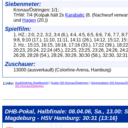
Siebenmeter:
Kronau/Östringen: 1/1;
THW: 7/4 (Kolpak hält 2x
Karabatic
(8. (Nachwurf verwand
und
Hagen
(20.))
Spielfilm:
1. HZ.: 2:0, 2:2, 3:2, 3:4 (6.), 4:4, 4:5, 6:5, 6:6, 7:6, 7:7, 8:7
9:8, 9:10 (17.), 11:10, 11:11, 14:11 (26.), 14:12, 15:12, 15
2. Hz.: 15:15, 16:15, 16:16, 17:16 (33.), 17:22 (39.), 18:22
20:23, 20:24, 22:24 (45.), 22:25, 23:25, 23:26, 24:26, 24:
26:28, 28:28 (54.), 28:29, 30:29, 30:30 (58.), 32:30, 32:31
Zuschauer:
13000 (ausverkauft) (Colorline-Arena, Hamburg)
Links:
Ausführlicher Spielbericht
|
Kader SG Kronau/Östringen
|
Gegnerdaten SG Kronau/Ös
SG Kronau/Östringen
DHB-Pokal, Halbfinale: 08.04.06, Sa., 13.00: 
Magdeburg - HSV Hamburg: 30:31 (13:16)