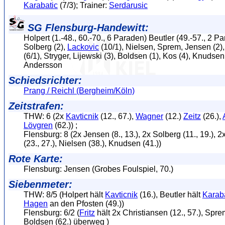
Karabatic
(7/3); Trainer:
Serdarusic
SG Flensburg-Handewitt:
Holpert (1.-48., 60.-70., 6 Paraden) Beutler (49.-57., 2 P
Solberg (2),
Lackovic
(10/1), Nielsen, Sprem, Jensen (2),
(6/1), Stryger, Lijewski (3), Boldsen (1), Kos (4), Knudsen 
Andersson
Schiedsrichter:
Prang / Reichl (Bergheim/Köln)
Zeitstrafen:
THW: 6 (2x
Kavticnik
(12., 67.),
Wagner
(12.)
Zeitz
(26.),
Lövgren
(62.)) ;
Flensburg: 8 (2x Jensen (8., 13.), 2x Solberg (11., 19.), 
(23., 27.), Nielsen (38.), Knudsen (41.))
Rote Karte:
Flensburg: Jensen (Grobes Foulspiel, 70.)
Siebenmeter:
THW: 8/5 (Holpert hält
Kavticnik
(16.), Beutler hält
Karab
Hagen
an den Pfosten (49.))
Flensburg: 6/2 (
Fritz
hält 2x Christiansen (12., 57.), Spre
Boldsen (62.) überweg )