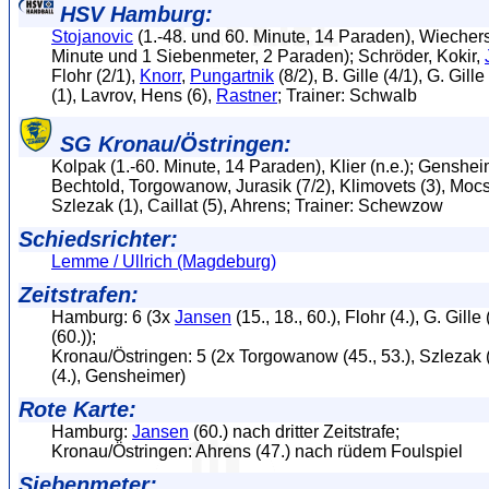
HSV Hamburg:
Stojanovic
(1.-48. und 60. Minute, 14 Paraden), Wiechers
Minute und 1 Siebenmeter, 2 Paraden); Schröder, Kokir,
Flohr (2/1),
Knorr
,
Pungartnik
(8/2), B. Gille (4/1), G. Gille
(1), Lavrov, Hens (6),
Rastner
; Trainer: Schwalb
SG Kronau/Östringen:
Kolpak (1.-60. Minute, 14 Paraden), Klier (n.e.); Gensheim
Bechtold, Torgowanow, Jurasik (7/2), Klimovets (3), Mocsa
Szlezak (1), Caillat (5), Ahrens; Trainer: Schewzow
Schiedsrichter:
Lemme / Ullrich (Magdeburg)
Zeitstrafen:
Hamburg: 6 (3x
Jansen
(15., 18., 60.), Flohr (4.), G. Gille 
(60.));
Kronau/Östringen: 5 (2x Torgowanow (45., 53.), Szlezak (
(4.), Gensheimer)
Rote Karte:
Hamburg:
Jansen
(60.) nach dritter Zeitstrafe;
Kronau/Östringen: Ahrens (47.) nach rüdem Foulspiel
Siebenmeter: