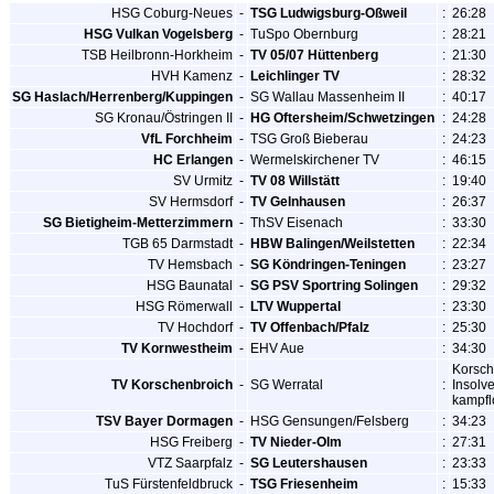
HSG Coburg-Neues
-
TSG Ludwigsburg-Oßweil
:
26:28
HSG Vulkan Vogelsberg
-
TuSpo Obernburg
:
28:21
TSB Heilbronn-Horkheim
-
TV 05/07 Hüttenberg
:
21:30
HVH Kamenz
-
Leichlinger TV
:
28:32
SG Haslach/Herrenberg/Kuppingen
-
SG Wallau Massenheim II
:
40:17
SG Kronau/Östringen II
-
HG Oftersheim/Schwetzingen
:
24:28
VfL Forchheim
-
TSG Groß Bieberau
:
24:23
HC Erlangen
-
Wermelskirchener TV
:
46:15
SV Urmitz
-
TV 08 Willstätt
:
19:40
SV Hermsdorf
-
TV Gelnhausen
:
26:37
SG Bietigheim-Metterzimmern
-
ThSV Eisenach
:
33:30
TGB 65 Darmstadt
-
HBW Balingen/Weilstetten
:
22:34
TV Hemsbach
-
SG Köndringen-Teningen
:
23:27
HSG Baunatal
-
SG PSV Sportring Solingen
:
29:32
HSG Römerwall
-
LTV Wuppertal
:
23:30
TV Hochdorf
-
TV Offenbach/Pfalz
:
25:30
TV Kornwestheim
-
EHV Aue
:
34:30
Korsch
TV Korschenbroich
-
SG Werratal
:
Insolv
kampfl
TSV Bayer Dormagen
-
HSG Gensungen/Felsberg
:
34:23
HSG Freiberg
-
TV Nieder-Olm
:
27:31
VTZ Saarpfalz
-
SG Leutershausen
:
23:33
TuS Fürstenfeldbruck
-
TSG Friesenheim
:
15:33