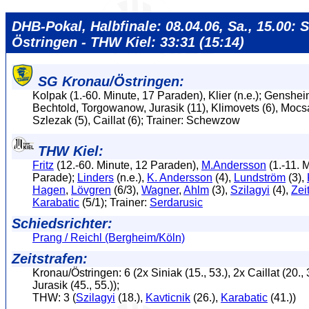
DHB-Pokal, Halbfinale: 08.04.06, Sa., 15.00:
Östringen - THW Kiel: 33:31 (15:14)
SG Kronau/Östringen:
Kolpak (1.-60. Minute, 17 Paraden), Klier (n.e.); Gensheim
Bechtold, Torgowanow, Jurasik (11), Klimovets (6), Mocsai
Szlezak (5), Caillat (6); Trainer: Schewzow
THW Kiel:
Fritz
(12.-60. Minute, 12 Paraden),
M.Andersson
(1.-11. M
Parade);
Linders
(n.e.),
K. Andersson
(4),
Lundström
(3),
Hagen
,
Lövgren
(6/3),
Wagner
,
Ahlm
(3),
Szilagyi
(4),
Zei
Karabatic
(5/1); Trainer:
Serdarusic
Schiedsrichter:
Prang / Reichl (Bergheim/Köln)
Zeitstrafen:
Kronau/Östringen: 6 (2x Siniak (15., 53.), 2x Caillat (20., 
Jurasik (45., 55.));
THW: 3 (
Szilagyi
(18.),
Kavticnik
(26.),
Karabatic
(41.))