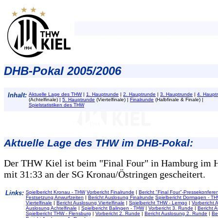
DHB-Pokal 2005/2006
Inhalt:
Aktuelle Lage des THW
|
1. Hauptrunde
|
2. Hauptrunde
|
3. Hauptrunde
|
4. Haupt
(Achtelfinale) |
5. Hauptrunde
(Viertelfinale) |
Finalrunde
(Halbfinale & Finale) |
Spielstatistiken des THW
Aktuelle Lage des THW im DHB-Pokal:
Der THW Kiel ist beim "Final Four" in Hamburg im H
mit 31:33 an der SG Kronau/Östringen gescheitert.
Links:
Spielbericht Kronau - THW
Vorbericht Finalrunde
|
Bericht "Final Four"-Pressekonfere
Festsetzung Anwurfzeiten
|
Bericht Auslosung Finalrunde
Spielbericht Dormagen - T
Viertelfinale
|
Bericht Auslosung Viertelfinale
|
Spielbericht THW - Lemgo
|
Vorbericht A
Auslosung Achtelfinale
|
Spielbericht Balingen - THW
|
Vorbericht 3. Runde
|
Bericht 
Spielbericht THW - Flensburg
|
Vorbericht 2. Runde
|
Bericht Auslosung 2. Runde
|
Be