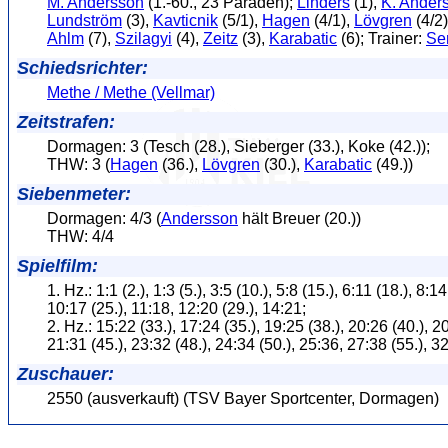
M. Andersson
(1.-60., 23 Paraden);
Linders
(1),
K. Ander
Lundström
(3),
Kavticnik
(5/1),
Hagen
(4/1),
Lövgren
(4/2
Ahlm
(7),
Szilagyi
(4),
Zeitz
(3),
Karabatic
(6); Trainer:
Se
Schiedsrichter:
Methe / Methe (Vellmar)
Zeitstrafen:
Dormagen: 3 (Tesch (28.), Sieberger (33.), Koke (42.));
THW: 3 (
Hagen
(36.),
Lövgren
(30.),
Karabatic
(49.))
Siebenmeter:
Dormagen: 4/3 (
Andersson
hält Breuer (20.))
THW: 4/4
Spielfilm:
1. Hz.: 1:1 (2.), 1:3 (5.), 3:5 (10.), 5:8 (15.), 6:11 (18.), 8:1
10:17 (25.), 11:18, 12:20 (29.), 14:21;
2. Hz.: 15:22 (33.), 17:24 (35.), 19:25 (38.), 20:26 (40.), 20
21:31 (45.), 23:32 (48.), 24:34 (50.), 25:36, 27:38 (55.), 3
Zuschauer:
2550 (ausverkauft) (TSV Bayer Sportcenter, Dormagen)