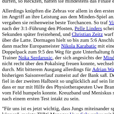
dürfen, so Reckzeh, hätten sie mindestens das Finale e
Allerdings knüpften die Zebras vor allem in den erst
im Angriff an ihre Leistung aus dem Minden-Spiel an
vergaben sie reihenweise beste Torchancen. So traf
Vi
nach der 3:1-Führung den Pfosten,
Pelle Linders
schei
Sekunden später freistehend, und
Christian Zeitz
warf
über die Latte. Dormagen hielt so bis zum 5:6 Anschl
dann machte Europameister
Nikola Karabatic
mit ein
Doppelpack zum 9:5 den Weg für gute Unterhaltung f
Trainer
Noka Serdarusic
, der sich angesichts der
Mind
nicht recht über den Pokalsieg freuen konnte, wechse
durch. Mit bitterem Ausgang allerdings für
Adrian Wa
bisherigen Saisonverlauf zumeist auf der Bank saß. D
fiel in der zweiten Halbzeit so unglücklich auf sein li
dass er nur mit Hilfe des Physiotherapeuten Uwe Bra
vom Feld humpeln konnte. Kreuzband und Meniskus 
nach einem ersten Test intakt zu sein.
"Für uns ist es jetzt wichtig, dass Jungs miteinander s