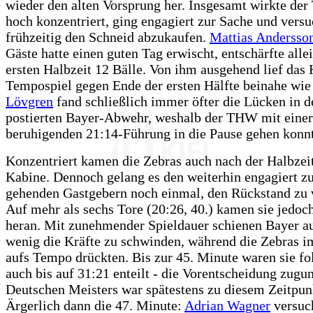
wieder den alten Vorsprung her. Insgesamt wirkte d
hoch konzentriert, ging engagiert zur Sache und versu
frühzeitig den Schneid abzukaufen.
Mattias Andersso
Gäste hatte einen guten Tag erwischt, entschärfte allei
ersten Halbzeit 12 Bälle. Von ihm ausgehend lief das 
Tempospiel gegen Ende der ersten Hälfte beinahe wie
Lövgren
fand schließlich immer öfter die Lücken in d
postierten Bayer-Abwehr, weshalb der THW mit einer
beruhigenden 21:14-Führung in die Pause gehen konnt
Konzentriert kamen die Zebras auch nach der Halbzeit
Kabine. Dennoch gelang es den weiterhin engagiert z
gehenden Gastgebern noch einmal, den Rückstand zu 
Auf mehr als sechs Tore (20:26, 40.) kamen sie jedoc
heran. Mit zunehmender Spieldauer schienen Bayer a
wenig die Kräfte zu schwinden, während die Zebras 
aufs Tempo drückten. Bis zur 45. Minute waren sie fol
auch bis auf 31:21 enteilt - die Vorentscheidung zugu
Deutschen Meisters war spätestens zu diesem Zeitpunk
Ärgerlich dann die 47. Minute:
Adrian Wagner
versuch