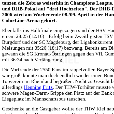
tanzen die Zebras weiterhin in Champions League,
und DHB-Pokal auf "drei Hochzeiten". Der DHB-P
2006 wird am Wochenende 08./09. April in der Ha
ColorLine-Arena gekürt.
Ebenfalls ins Halbfinale eingezogen sind der HSV H
einem 28:25 (12:16) - Erfolg beim Zweitligisten TS
Burgdorf und der SC Magdeburg, der Ligakonkurren
Melsungen mit 35:26 (18:17) bezwang. Bereits am Di
gewann die SG Kronau-Östringen gegen den VfL Gu
mit 36:34 nach Verlängerung.
Die Vorfreude der 2550 Fans im rappelvollen Bayer S
war groß, konnte man doch endlich wieder einen Bund
Topverein im Rheinland begrüßen. Nicht zu Gesicht 
allerdings
Henning Fritz
. Der THW-Torhüter musste 
schwere Magen-Darm-Grippe den Platz auf der Bank 
Liegeplatz im Mannschaftsbus tauschen.
Geschenke an die Gastgeber wollte der THW Kiel na