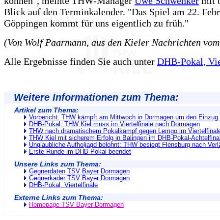
können", meinte THW-Manager
Uwe Schwenker
mit 
Blick auf den Terminkalender. "Das Spiel am 22. Febr
Göppingen kommt für uns eigentlich zu früh."
(Von Wolf Paarmann, aus den Kieler Nachrichten vom
Alle Ergebnisse finden Sie auch unter
DHB-Pokal, Vie
Weitere Informationen zum Thema:
Artikel zum Thema:
Vorbericht: THW kämpft am Mittwoch in Dormagen um den Einzug i
DHB-Pokal: THW Kiel muss im Viertelfinale nach Dormagen
THW nach dramatischem Pokalkampf gegen Lemgo im Viertelfinal
THW Kiel mit sicherem Erfolg in Balingen im DHB-Pokal-Achtelfina
Unglaubliche Aufholjagd belohnt: THW besiegt Flensburg nach Ver
Erste Runde im DHB-Pokal beendet
Unsere Links zum Thema:
Gegnerdaten TSV Bayer Dormagen
Gegnerkader TSV Bayer Dormagen
DHB-Pokal, Viertelfinale
Externe Links zum Thema:
Homepage TSV Bayer Dormagen