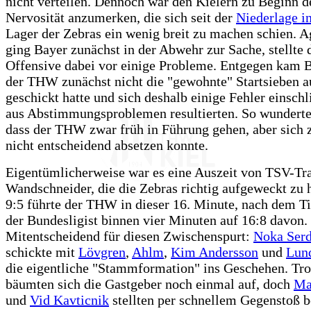
nicht verteilen. Dennoch war den Kielern zu Beginn de
Nervosität anzumerken, die sich seit der
Niederlage i
Lager der Zebras ein wenig breit zu machen schien. A
ging Bayer zunächst in der Abwehr zur Sache, stellte 
Offensive dabei vor einige Probleme. Entgegen kam B
der THW zunächst nicht die "gewohnte" Startsieben au
geschickt hatte und sich deshalb einige Fehler einschl
aus Abstimmungsproblemen resultierten. So wunderte 
dass der THW zwar früh in Führung gehen, aber sich 
nicht entscheidend absetzen konnte.
Eigentümlicherweise war es eine Auszeit von TSV-Tr
Wandschneider, die die Zebras richtig aufgeweckt zu 
9:5 führte der THW in dieser 16. Minute, nach dem T
der Bundesligist binnen vier Minuten auf 16:8 davon.
Mitentscheidend für diesen Zwischenspurt:
Noka Serd
schickte mit
Lövgren
,
Ahlm
,
Kim Andersson
und
Lun
die eigentliche "Stammformation" ins Geschehen. Tr
bäumten sich die Gastgeber noch einmal auf, doch
Ma
und
Vid Kavticnik
stellten per schnellem Gegenstoß 