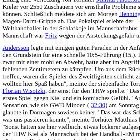
Kieler vor 2550 Zuschauern vor ernsthafte Probleme s
können. Schließlich meldete sich am Morgen
Henning
Magen-Darm-Grippe ab. Das Pokalspiel erlebte der
Welthandballer in der Schlafkoje im Mannschaftsbus.
Mannschaft war
Fritz
wegen der Ansteckungsgefahr un
Andersson
legte mit einigen guten Paraden in der An
den Grundstein für eine schnelle 10:5-Führung (15.). 
zwar mit einer mobilen Abwehr, hatte aber im Angriff
fehlenden Zentimetern zu kämpfen. Um aus dem Rüc
treffen, waren die Spieler des Zweitligisten schlicht z
wollten hier Spaß haben", meinte der siebenfache Tor
Florian Wisotzki
, der einst für den THW spielte. "Da
erstes Spiel gegen Kiel und ein komisches Gefühl." A
Sensation, wie sie GWD Minden (
32:30
) am Sonntag
glaubte in Dormagen sowieso keiner. "Das war das S
was uns passieren konnte", meinte Torhüter Matthias
"Sonst hätten sie hier vielleicht etwas lockerer aufges
der THW Kiel als Mannschaft bei der Handball-EM m