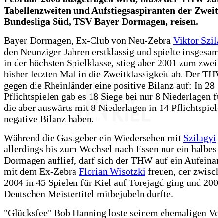
Tabellenzweiten und Aufstiegsaspiranten der Zwei
Bundesliga Süd, TSV Bayer Dormagen, reisen.
Bayer Dormagen, Ex-Club von Neu-Zebra
Viktor Szil
den Neunziger Jahren erstklassig und spielte insgesa
in der höchsten Spielklasse, stieg aber 2001 zum zwei
bisher letzten Mal in die Zweitklassigkeit ab. Der T
gegen die Rheinländer eine positive Bilanz auf: In 28
Pflichtspielen gab es 18 Siege bei nur 8 Niederlagen fü
die aber auswärts mit 8 Niederlagen in 14 Pflichtspiel
negative Bilanz haben.
Während die Gastgeber ein Wiedersehen mit
Szilagyi
allerdings bis zum Wechsel nach Essen nur ein halbes 
Dormagen auflief, darf sich der THW auf ein Aufeina
mit dem Ex-Zebra
Florian Wisotzki
freuen, der zwisc
2004 in 45 Spielen für Kiel auf Torejagd ging und 20
Deutschen Meistertitel mitbejubeln durfte.
"Glücksfee" Bob Hanning loste seinem ehemaligen V