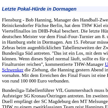
Letzte Pokal-Hürde in Dormagen
Flensburg - Bob Hanning, Manager des Handball-Zwei
Reinickendorfer Füchse Berlin, hat dem THW Kiel ei
Viertelfinallos im DHB-Pokal beschert. Die letzte Hü
deutschen Meister vor dem Final-Four-Turnier am 8. u
in Hamburg steht in Dormagen. Am 15. Februar müss
Zebras beim augenblicklichen Tabellenzweiten der Z
Bundesliga Süd antreten. "Das ist ein Los, mit dem wi
können. Wenn dieses Spiel normal läuft, sollte es für 
Finalturnier reichen", kommentierte THW-Manager
U
Schwenker
die Ziehung, die Hanning gestern Abend i
vornahm. Mit dem Erreichen des Final Fours ist eine
von rund 100 000 Euro verbunden.
Bundesliga-Tabellenführer VfL Gummersbach muss b
Aufsteiger SG Kronau/Östringen antreten. Im zweiten
Duell empfängt der SC Magdeburg den MT Melsunge
THW zu einem zweitklassigen Team reist Hannings E