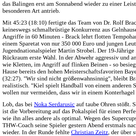
das Balingen erst am Sonnabend wieder zu einer Leis
besonderen Art antrieb.
Mit 45:23 (18:10) fertigte das Team von Dr. Rolf Brac
keineswegs schmalbrüstige Konkurrenz aus Gelnhause
Angriffe in 60 Minuten - Brack lehrt flotten Tempoha
einem Sparetat von nur 350 000 Euro und jungen Leu
Jugendnationalspieler Martin Strobel. Der 19-Jährige 
Rückraum erste Wahl. In der Abwehr aggressiv und a
wie Kletten, im Angriff auf flinken Beinen - so besieg
Hause bereits den hohen Meisterschaftsfavoriten Ba
(32:27). "Wir sind nicht größenwahnsinnig", bleibt B
realistisch. "Kiel spielt Handball von einem anderen 
wollen nur vermeiden, dass wir in einem Konterhagel
Lob, das bei
Noka Serdarusic
auf taube Ohren stößt. S
ist die Vorbereitung auf das Pokalspiel für einen Perfe
wie ihn alles andere als optimal. Wegen des Supercup
THW-Coach seine Spieler gestern Abend erstmals nac
wieder. In der Runde fehlte
Christian Zeitz
, der über 