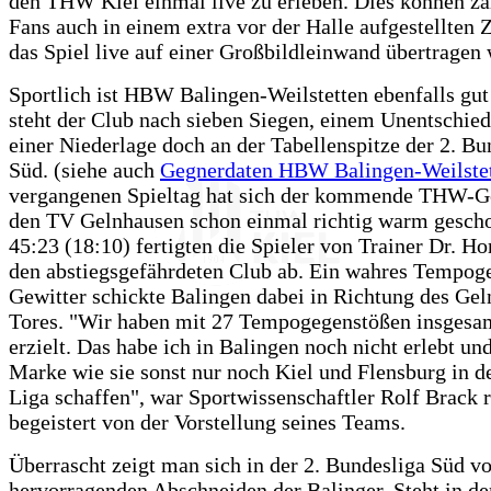
den THW Kiel einmal live zu erleben. Dies können za
Fans auch in einem extra vor der Halle aufgestellten Z
das Spiel live auf einer Großbildleinwand übertragen 
Sportlich ist HBW Balingen-Weilstetten ebenfalls gut 
steht der Club nach sieben Siegen, einem Unentschied
einer Niederlage doch an der Tabellenspitze der 2. Bu
Süd. (siehe auch
Gegnerdaten HBW Balingen-Weilste
vergangenen Spieltag hat sich der kommende THW-G
den TV Gelnhausen schon einmal richtig warm gesch
45:23 (18:10) fertigten die Spieler von Trainer Dr. Ho
den abstiegsgefährdeten Club ab. Ein wahres Tempog
Gewitter schickte Balingen dabei in Richtung des Ge
Tores. "Wir haben mit 27 Tempogegenstößen insgesa
erzielt. Das habe ich in Balingen noch nicht erlebt und
Marke wie sie sonst nur noch Kiel und Flensburg in de
Liga schaffen", war Sportwissenschaftler Rolf Brack r
begeistert von der Vorstellung seines Teams.
Überrascht zeigt man sich in der 2. Bundesliga Süd v
hervorragenden Abschneiden der Balinger. Steht in d