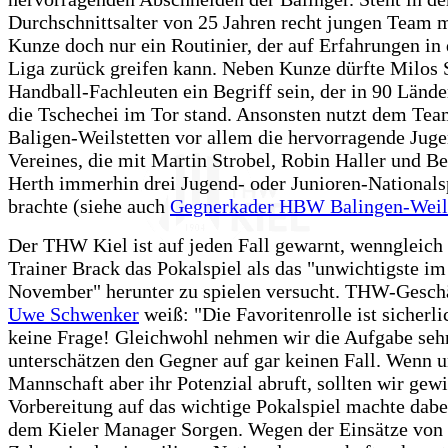
Durchschnittsalter von 25 Jahren recht jungen Team m
Kunze doch nur ein Routinier, der auf Erfahrungen in 
Liga zurück greifen kann. Neben Kunze dürfte Milos 
Handball-Fachleuten ein Begriff sein, der in 90 Lände
die Tschechei im Tor stand. Ansonsten nutzt dem T
Baligen-Weilstetten vor allem die hervorragende Juge
Vereines, die mit Martin Strobel, Robin Haller und B
Herth immerhin drei Jugend- oder Junioren-Nationals
brachte (siehe auch
Gegnerkader HBW Balingen-Weils
Der THW Kiel ist auf jeden Fall gewarnt, wenngleic
Trainer Brack das Pokalspiel als das "unwichtigste i
November" herunter zu spielen versucht. THW-Geschä
Uwe Schwenker
weiß: "Die Favoritenrolle ist sicherlic
keine Frage! Gleichwohl nehmen wir die Aufgabe sehr,
unterschätzen den Gegner auf gar keinen Fall. Wenn u
Mannschaft aber ihr Potenzial abruft, sollten wir gew
Vorbereitung auf das wichtige Pokalspiel machte dabe
dem Kieler Manager Sorgen. Wegen der Einsätze von g