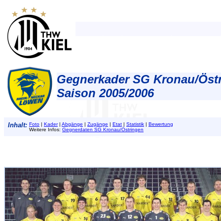
Gegnerkader SG Kronau/Öst
Saison 2005/2006
Inhalt:
Foto
|
Kader
|
Abgänge
|
Zugänge
|
Etat
|
Statistik
|
Bewertung
Weitere Infos:
Gegnerdaten SG Kronau/Östringen