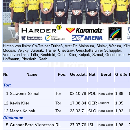
Hinten von links: Co-Trainer Fürbaß, Arzt Dr. Maibaum, Siniak, Werum, Kli
Mocsai, Velyky, Jurasik, Trainer Chevtsov, Geschäftsführer Schuppler.
Vorne von links: Löhr, Bechtold, Ochs, Klier, Kolpak, Szmal, Gensheimer, H
Hoffmann, Physioth. Raab.
Nr.
Name
Pos.
Geb.dat.
Nat.
Beruf
Größe
Tor:
1
Slawomir Szmal
Tor
02.10.78
POL
1,88
Handballer
12
Kevin Klier
Tor
17.08.84
GER
1,95
Student
12
Maros Kolpak
Tor
23.03.71
SLO
1,92
Handballer
Rückraum:
5
Gunnar Berg Viktorsson
RL
27.07.76
ISL
1,98
Handballer