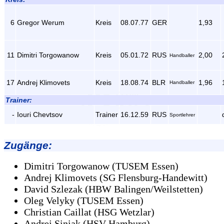
6
Gregor Werum
Kreis
08.07.77
GER
1,93
11
Dimitri Torgowanow
Kreis
05.01.72
RUS
2,00
Handballer
17
Andrej Klimovets
Kreis
18.08.74
BLR
1,96
Handballer
Trainer:
-
Iouri Chevtsov
Trainer
16.12.59
RUS
Sportlehrer
Zugänge
:
Dimitri Torgowanow (TUSEM Essen)
Andrej Klimovets (SG Flensburg-Handewitt)
David Szlezak (HBW Balingen/Weilstetten)
Oleg Velyky (TUSEM Essen)
Christian Caillat (HSG Wetzlar)
Andrej Siniak (HSV Hamburg)