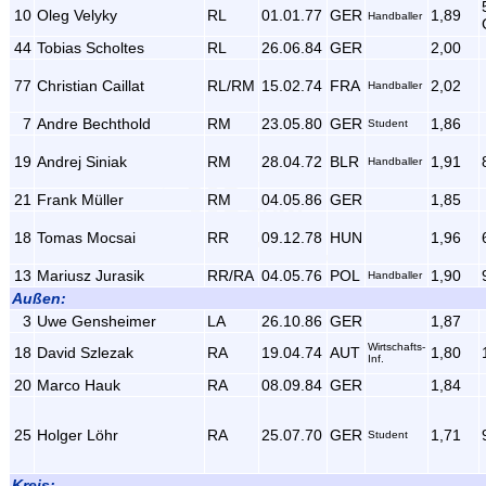
10
Oleg Velyky
RL
01.01.77
GER
1,89
Handballer
44
Tobias Scholtes
RL
26.06.84
GER
2,00
77
Christian Caillat
RL/RM
15.02.74
FRA
2,02
Handballer
7
Andre Bechthold
RM
23.05.80
GER
1,86
Student
19
Andrej Siniak
RM
28.04.72
BLR
1,91
Handballer
21
Frank Müller
RM
04.05.86
GER
1,85
18
Tomas Mocsai
RR
09.12.78
HUN
1,96
13
Mariusz Jurasik
RR/RA
04.05.76
POL
1,90
Handballer
Außen:
3
Uwe Gensheimer
LA
26.10.86
GER
1,87
Wirtschafts-
18
David Szlezak
RA
19.04.74
AUT
1,80
Inf.
20
Marco Hauk
RA
08.09.84
GER
1,84
25
Holger Löhr
RA
25.07.70
GER
1,71
Student
Kreis: