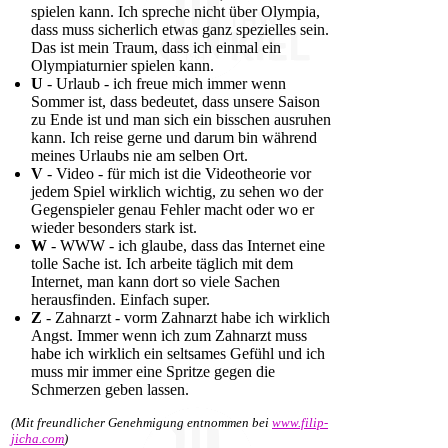
spielen kann. Ich spreche nicht über Olympia,
dass muss sicherlich etwas ganz spezielles sein.
Das ist mein Traum, dass ich einmal ein
Olympiaturnier spielen kann.
U
- Urlaub - ich freue mich immer wenn
Sommer ist, dass bedeutet, dass unsere Saison
zu Ende ist und man sich ein bisschen ausruhen
kann. Ich reise gerne und darum bin während
meines Urlaubs nie am selben Ort.
V
- Video - für mich ist die Videotheorie vor
jedem Spiel wirklich wichtig, zu sehen wo der
Gegenspieler genau Fehler macht oder wo er
wieder besonders stark ist.
W
- WWW - ich glaube, dass das Internet eine
tolle Sache ist. Ich arbeite täglich mit dem
Internet, man kann dort so viele Sachen
herausfinden. Einfach super.
Z
- Zahnarzt - vorm Zahnarzt habe ich wirklich
Angst. Immer wenn ich zum Zahnarzt muss
habe ich wirklich ein seltsames Gefühl und ich
muss mir immer eine Spritze gegen die
Schmerzen geben lassen.
(Mit freundlicher Genehmigung entnommen bei
www.filip-
jicha.com
)