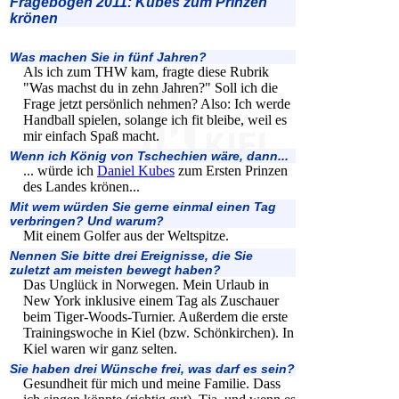
Fragebogen 2011: Kubes zum Prinzen
krönen
Was machen Sie in fünf Jahren?
Als ich zum THW kam, fragte diese Rubrik
"Was machst du in zehn Jahren?" Soll ich die
Frage jetzt persönlich nehmen? Also: Ich werde
Handball spielen, solange ich fit bleibe, weil es
mir einfach Spaß macht.
Wenn ich König von Tschechien wäre, dann...
... würde ich
Daniel Kubes
zum Ersten Prinzen
des Landes krönen...
Mit wem würden Sie gerne einmal einen Tag
verbringen? Und warum?
Mit einem Golfer aus der Weltspitze.
Nennen Sie bitte drei Ereignisse, die Sie
zuletzt am meisten bewegt haben?
Das Unglück in Norwegen. Mein Urlaub in
New York inklusive einem Tag als Zuschauer
beim Tiger-Woods-Turnier. Außerdem die erste
Trainingswoche in Kiel (bzw. Schönkirchen). In
Kiel waren wir ganz selten.
Sie haben drei Wünsche frei, was darf es sein?
Gesundheit für mich und meine Familie. Dass