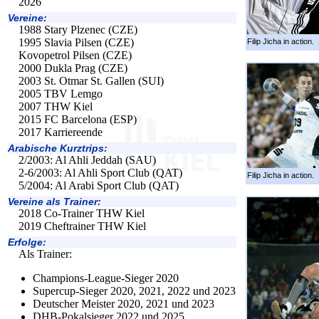
2026
Vereine:
1988 Stary Plzenec (CZE)
1995 Slavia Pilsen (CZE)
Filip Jicha in action.
Kovopetrol Pilsen (CZE)
2000 Dukla Prag (CZE)
2003 St. Otmar St. Gallen (SUI)
2005 TBV Lemgo
2007 THW Kiel
2015 FC Barcelona (ESP)
2017 Karriereende
Arabische Kurztrips:
2/2003: Al Ahli Jeddah (SAU)
2-6/2003: Al Ahli Sport Club (QAT)
Filip Jicha in action.
5/2004: Al Arabi Sport Club (QAT)
Vereine als Trainer:
2018 Co-Trainer THW Kiel
2019 Cheftrainer THW Kiel
Erfolge:
Als Trainer:
Champions-League-Sieger 2020
Supercup-Sieger 2020, 2021, 2022 und 2023
Deutscher Meister 2020, 2021 und 2023
DHB-Pokalsieger 2022 und 2025