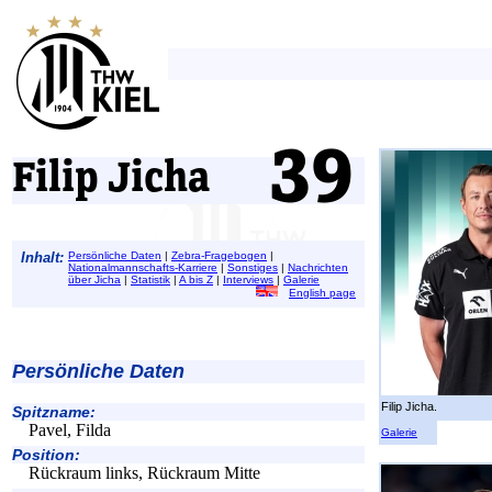
Filip Jicha
Inhalt:
Persönliche Daten
|
Zebra-Fragebogen
|
Nationalmannschafts-Karriere
|
Sonstiges
|
Nachrichten
über Jicha
|
Statistik
|
A bis Z
|
Interviews
|
Galerie
English page
Persönliche Daten
Filip Jicha.
Spitzname:
Pavel, Filda
Galerie
Position:
Rückraum links, Rückraum Mitte