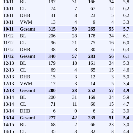
10/11
BL
197
31
166
34
5,8
10/11
CL
74
7
67
12
6,2
10/11
DHB
31
8
23
5
6,2
10/11
VWM
13
4
9
4
3,3
10/11
Gesamt
315
50
265
55
5,7
11/12
BL
206
28
178
34
6,1
11/12
CL
96
21
75
16
6,0
11/12
DHB
38
8
30
6
6,3
11/12
Gesamt
340
57
283
56
6,1
12/13
BL
179
18
161
34
5,3
12/13
CL
69
4
65
15
4,6
12/13
DHB
15
3
12
3
5,0
12/13
VWM
17
3
14
5
3,4
12/13
Gesamt
280
28
252
57
4,9
13/14
BL
200
31
169
34
5,9
13/14
CL
71
11
60
15
4,7
13/14
DHB
6
0
6
2
3,0
13/14
Gesamt
277
42
235
51
5,4
14/15
BL
68
2
66
23
3,0
14/15
CL
35
3
32
8
4,4