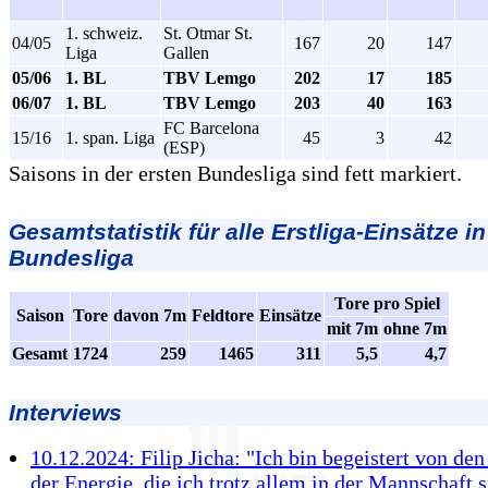
1. schweiz.
St. Otmar St.
04/05
167
20
147
Liga
Gallen
05/06
1. BL
TBV Lemgo
202
17
185
06/07
1. BL
TBV Lemgo
203
40
163
FC Barcelona
15/16
1. span. Liga
45
3
42
(ESP)
Saisons in der ersten Bundesliga sind fett markiert.
Gesamtstatistik für alle Erstliga-Einsätze in
Bundesliga
Tore pro Spiel
Saison
Tore
davon 7m
Feldtore
Einsätze
mit 7m
ohne 7m
Gesamt
1724
259
1465
311
5,5
4,7
Interviews
10.12.2024: Filip Jicha: "Ich bin begeistert von den
der Energie, die ich trotz allem in der Mannschaft 