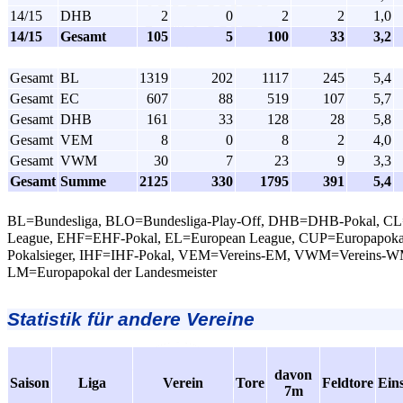
14/15
DHB
2
0
2
2
1,0
14/15
Gesamt
105
5
100
33
3,2
Gesamt
BL
1319
202
1117
245
5,4
Gesamt
EC
607
88
519
107
5,7
Gesamt
DHB
161
33
128
28
5,8
Gesamt
VEM
8
0
8
2
4,0
Gesamt
VWM
30
7
23
9
3,3
Gesamt
Summe
2125
330
1795
391
5,4
BL=Bundesliga, BLO=Bundesliga-Play-Off, DHB=DHB-Pokal, C
League, EHF=EHF-Pokal, EL=European League, CUP=Europapokal
Pokalsieger, IHF=IHF-Pokal, VEM=Vereins-EM, VWM=Vereins-W
LM=Europapokal der Landesmeister
Statistik für andere Vereine
davon
Saison
Liga
Verein
Tore
Feldtore
Ein
7m