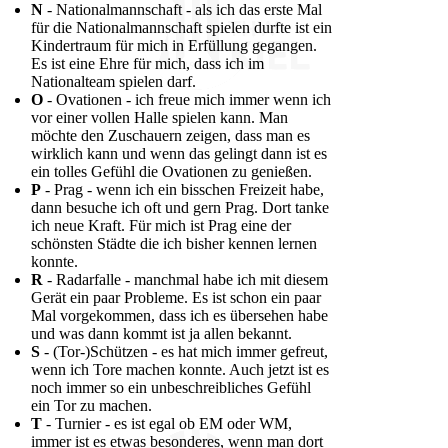
N
- Nationalmannschaft - als ich das erste Mal
für die Nationalmannschaft spielen durfte ist ein
Kindertraum für mich in Erfüllung gegangen.
Es ist eine Ehre für mich, dass ich im
Nationalteam spielen darf.
O
- Ovationen - ich freue mich immer wenn ich
vor einer vollen Halle spielen kann. Man
möchte den Zuschauern zeigen, dass man es
wirklich kann und wenn das gelingt dann ist es
ein tolles Gefühl die Ovationen zu genießen.
P
- Prag - wenn ich ein bisschen Freizeit habe,
dann besuche ich oft und gern Prag. Dort tanke
ich neue Kraft. Für mich ist Prag eine der
schönsten Städte die ich bisher kennen lernen
konnte.
R
- Radarfalle - manchmal habe ich mit diesem
Gerät ein paar Probleme. Es ist schon ein paar
Mal vorgekommen, dass ich es übersehen habe
und was dann kommt ist ja allen bekannt.
S
- (Tor-)Schützen - es hat mich immer gefreut,
wenn ich Tore machen konnte. Auch jetzt ist es
noch immer so ein unbeschreibliches Gefühl
ein Tor zu machen.
T
- Turnier - es ist egal ob EM oder WM,
immer ist es etwas besonderes, wenn man dort