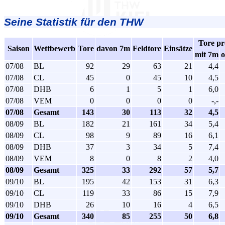
Seine Statistik für den THW
Tore pr
Saison
Wettbewerb
Tore
davon 7m
Feldtore
Einsätze
mit 7m
07/08
BL
92
29
63
21
4,4
07/08
CL
45
0
45
10
4,5
07/08
DHB
6
1
5
1
6,0
07/08
VEM
0
0
0
0
-,-
07/08
Gesamt
143
30
113
32
4,5
08/09
BL
182
21
161
34
5,4
08/09
CL
98
9
89
16
6,1
08/09
DHB
37
3
34
5
7,4
08/09
VEM
8
0
8
2
4,0
08/09
Gesamt
325
33
292
57
5,7
09/10
BL
195
42
153
31
6,3
09/10
CL
119
33
86
15
7,9
09/10
DHB
26
10
16
4
6,5
09/10
Gesamt
340
85
255
50
6,8