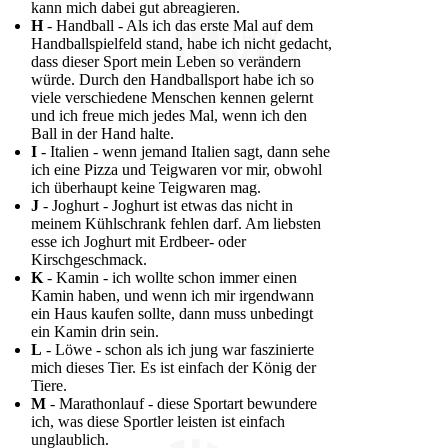
kann mich dabei gut abreagieren.
H
- Handball - Als ich das erste Mal auf dem
Handballspielfeld stand, habe ich nicht gedacht,
dass dieser Sport mein Leben so verändern
würde. Durch den Handballsport habe ich so
viele verschiedene Menschen kennen gelernt
und ich freue mich jedes Mal, wenn ich den
Ball in der Hand halte.
I
- Italien - wenn jemand Italien sagt, dann sehe
ich eine Pizza und Teigwaren vor mir, obwohl
ich überhaupt keine Teigwaren mag.
J
- Joghurt - Joghurt ist etwas das nicht in
meinem Kühlschrank fehlen darf. Am liebsten
esse ich Joghurt mit Erdbeer- oder
Kirschgeschmack.
K
- Kamin - ich wollte schon immer einen
Kamin haben, und wenn ich mir irgendwann
ein Haus kaufen sollte, dann muss unbedingt
ein Kamin drin sein.
L
- Löwe - schon als ich jung war faszinierte
mich dieses Tier. Es ist einfach der König der
Tiere.
M
- Marathonlauf - diese Sportart bewundere
ich, was diese Sportler leisten ist einfach
unglaublich.