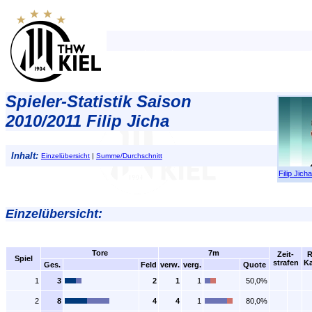
Spieler-Statistik Saison
2010/2011 Filip Jicha
Inhalt:
Einzelübersicht
|
Summe/Durchschnitt
Filip Jicha
Einzelübersicht:
Tore
7m
Zeit-
R
Spiel
strafen
Ka
Ges.
Feld
verw.
verg.
Quote
1
3
2
1
1
50,0%
2
8
4
4
1
80,0%