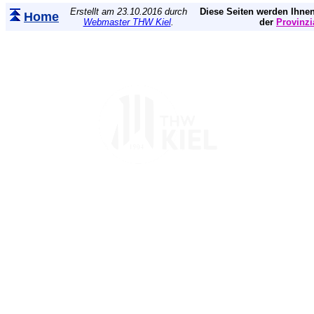
Erstellt am 23.10.2016 durch
Diese Seiten werden Ihnen
Home
Webmaster THW Kiel
.
der
Provinzi