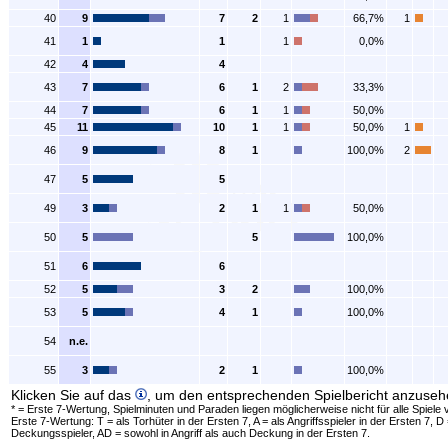
40
9
7
2
1
66,7%
1
41
1
1
1
0,0%
42
4
4
43
7
6
1
2
33,3%
44
7
6
1
1
50,0%
45
11
10
1
1
50,0%
1
46
9
8
1
100,0%
2
47
5
5
49
3
2
1
1
50,0%
50
5
5
100,0%
51
6
6
52
5
3
2
100,0%
53
5
4
1
100,0%
54
n.e.
55
3
2
1
100,0%
Klicken Sie auf das
, um den entsprechenden Spielbericht anzuseh
* = Erste 7-Wertung, Spielminuten und Paraden liegen möglicherweise nicht für alle Spiele 
Erste 7-Wertung: T = als Torhüter in der Ersten 7, A = als Angriffsspieler in der Ersten 7, D 
Deckungsspieler, AD = sowohl in Angriff als auch Deckung in der Ersten 7.