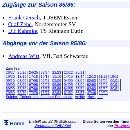
Zugänge zur Saison 85/86:
Frank Gersch
, TUSEM Essen
Olaf Zehe
, Norderstedter SV
Ulf Kahmke
, TS Riemann Eutin
Abgänge vor der Saison 85/86:
Andreas Witt
, VfL Bad Schwartau
Zum Team
26/27
|
25/26
|
24/25
|
23/24
|
22/23
|
21/22
|
20/21
|
19/20
|
18/19
|
17/18
|
16/17
|
15/16
|
14/15
|
13/14
|
12/13
|
11/12
|
10/11
|
09/10
|
08/09
|
07/08
|
06/07
|
05/06
|
04/05
|
03/04
|
02/03
|
01/02
|
00/01
|
99/00
|
98/99
|
97/98
|
96/97
|
95/96
|
94/95
|
93/94
|
92/93
|
91/92
|
90/91
|
89/90
|
88/89
|
87/88
|
86/87
|
85/86
|
84/85
|
83/84
|
82/83
|
81/82
|
80/81
|
79/80
|
78/79
|
77/78
|
76/77
|
62/63
|
61/62
|
56/57
|
47/48
|
29/30
|
Spieler-, Trainer- und Betreuer-Datenbank
|
Archiv
|
Navigator
Erstellt am 22.05.2026 durch
Diese Seiten werden Ihnen
Home
Webmaster THW Kiel
.
der
Provinzi