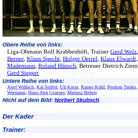
Obere Reihe von links:
Liga-Obmann Rolf Krabbenhöft, Trainer
Gerd Welz
Berner
,
Klaus Specht
,
Holger Oertel
,
Klaus Elwardt
Mademann
,
Roland Hänsch
, Betreuer Dietrich Ziem
Gerd Stegert
Untere Reihe von links:
Josef Willisch
,
Kai Seifert
,
Uli Knop
,
Rainer Kühl
,
Predrag Timko
Wiemann
,
Hans-Jörg Graeper
,
Mariusz Beben
Nicht auf dem Bild:
Norbert Skubsch
Der Kader
Trainer: