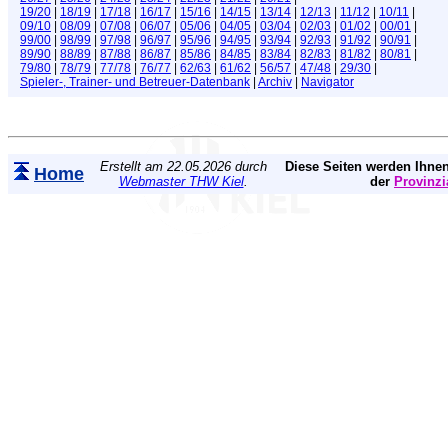
19/20
|
18/19
|
17/18
|
16/17
|
15/16
|
14/15
|
13/14
|
12/13
|
11/12
|
10/11
|
09/10
|
08/09
|
07/08
|
06/07
|
05/06
|
04/05
|
03/04
|
02/03
|
01/02
|
00/01
|
99/00
|
98/99
|
97/98
|
96/97
|
95/96
|
94/95
|
93/94
|
92/93
|
91/92
|
90/91
|
89/90
|
88/89
|
87/88
|
86/87
|
85/86
|
84/85
|
83/84
|
82/83
|
81/82
|
80/81
|
79/80
|
78/79
|
77/78
|
76/77
|
62/63
|
61/62
|
56/57
|
47/48
|
29/30
|
Spieler-, Trainer- und Betreuer-Datenbank
|
Archiv
|
Navigator
Erstellt am 22.05.2026 durch
Diese Seiten werden Ihnen
Home
Webmaster THW Kiel
.
der
Provinzi