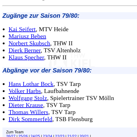
Zugänge zur Saison 79/80:
Kai Seifert
, MTV Heide
Mariusz Beben
Norbert Skubsch
, THW II
Dierk Berner
, TSV Altenholz
Klaus Specher
, THW II
Abgänge vor der Saison 79/80:
Hans Lothar Bock
, TSV Tarp
Volker Harbs
, Laufbahnende
Wolfgang Stolz
, Spielertrainer TSV Mölln
Dieter Krause
, TSV Tarp
Thomas Willers
, TSV Tarp
Dirk Sommerfeld
, TSB Flensburg
Zum Team
26/27
|
25/26
|
24/25
|
23/24
|
22/23
|
21/22
|
20/21
|