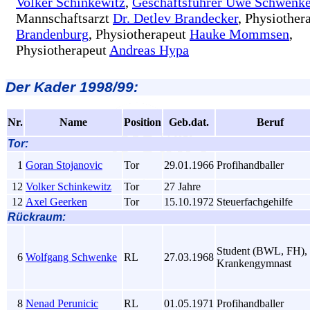
Volker Schinkewitz
,
Geschäftsführer Uwe Schwenke
Mannschaftsarzt
Dr. Detlev Brandecker
, Physiother
Brandenburg
, Physiotherapeut
Hauke Mommsen
,
Physiotherapeut
Andreas Hypa
Der
Kader 1998/99:
Nr.
Name
Position
Geb.dat.
Beruf
Tor:
1
Goran Stojanovic
Tor
29.01.1966
Profihandballer
12
Volker Schinkewitz
Tor
27 Jahre
12
Axel Geerken
Tor
15.10.1972
Steuerfachgehilfe
Rückraum:
Student (BWL, FH),
6
Wolfgang Schwenke
RL
27.03.1968
Krankengymnast
8
Nenad Perunicic
RL
01.05.1971
Profihandballer