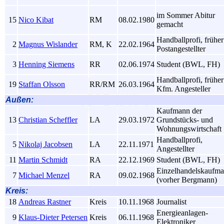
im Sommer Abitur
15
Nico Kibat
RM
08.02.1980
gemacht
Handballprofi, früher
2
Magnus Wislander
RM, K
22.02.1964
Postangestellter
3
Henning Siemens
RR
02.06.1974
Student (BWL, FH)
Handballprofi, früher
19
Staffan Olsson
RR/RM
26.03.1964
Kfm. Angesteller
Außen:
Kaufmann der
13
Christian Scheffler
LA
29.03.1972
Grundstücks- und
Wohnungswirtschaft
Handballprofi,
5
Nikolaj Jacobsen
LA
22.11.1971
Angestellter
11
Martin Schmidt
RA
22.12.1969
Student (BWL, FH)
Einzelhandelskaufm
7
Michael Menzel
RA
09.02.1968
(vorher Bergmann)
Kreis:
18
Andreas Rastner
Kreis
10.11.1968
Journalist
Energieanlagen-
9
Klaus-Dieter Petersen
Kreis
06.11.1968
Elektroniker