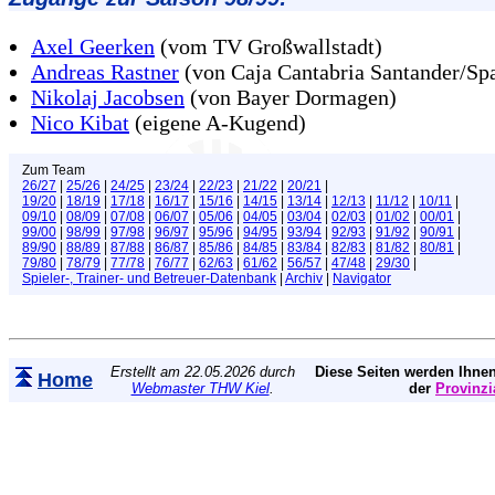
Axel Geerken
(vom TV Großwallstadt)
Andreas Rastner
(von Caja Cantabria Santander/Sp
Nikolaj Jacobsen
(von Bayer Dormagen)
Nico Kibat
(eigene A-Kugend)
Zum Team
26/27
|
25/26
|
24/25
|
23/24
|
22/23
|
21/22
|
20/21
|
19/20
|
18/19
|
17/18
|
16/17
|
15/16
|
14/15
|
13/14
|
12/13
|
11/12
|
10/11
|
09/10
|
08/09
|
07/08
|
06/07
|
05/06
|
04/05
|
03/04
|
02/03
|
01/02
|
00/01
|
99/00
|
98/99
|
97/98
|
96/97
|
95/96
|
94/95
|
93/94
|
92/93
|
91/92
|
90/91
|
89/90
|
88/89
|
87/88
|
86/87
|
85/86
|
84/85
|
83/84
|
82/83
|
81/82
|
80/81
|
79/80
|
78/79
|
77/78
|
76/77
|
62/63
|
61/62
|
56/57
|
47/48
|
29/30
|
Spieler-, Trainer- und Betreuer-Datenbank
|
Archiv
|
Navigator
Erstellt am 22.05.2026 durch
Diese Seiten werden Ihnen
Home
Webmaster THW Kiel
.
der
Provinzi