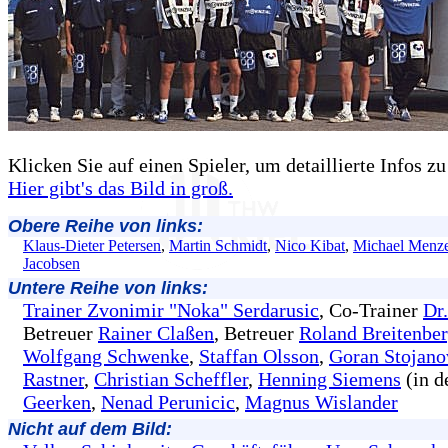
Klicken Sie auf einen Spieler, um detaillierte Infos
Hier gibt's das Bild in groß.
Obere Reihe von links:
Klaus-Dieter Petersen
,
Martin Schmidt
,
Nico Kibat
,
Michael Menze
Jacobsen
Untere Reihe von links:
Trainer Zvonimir "Noka" Serdarusic
, Co-Trainer
Dr
Betreuer
Rainer Claßen
, Betreuer
Roland Breitenber
Wolfgang Schwenke
,
Staffan Olsson
,
Goran Stojano
Rastner
,
Christian Scheffler
,
Henning Siemens
(in d
Geerken
,
Nenad Perunicic
,
Magnus Wislander
Nicht auf dem Bild: