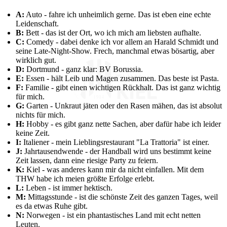
A:
Auto - fahre ich unheimlich gerne. Das ist eben eine echte
Leidenschaft.
B:
Bett - das ist der Ort, wo ich mich am liebsten aufhalte.
C:
Comedy - dabei denke ich vor allem an Harald Schmidt und
seine Late-Night-Show. Frech, manchmal etwas bösartig, aber
wirklich gut.
D:
Dortmund - ganz klar: BV Borussia.
E:
Essen - hält Leib und Magen zusammen. Das beste ist Pasta.
F:
Familie - gibt einen wichtigen Rückhalt. Das ist ganz wichtig
für mich.
G:
Garten - Unkraut jäten oder den Rasen mähen, das ist absolut
nichts für mich.
H:
Hobby - es gibt ganz nette Sachen, aber dafür habe ich leider
keine Zeit.
I:
Italiener - mein Lieblingsrestaurant "La Trattoria" ist einer.
J:
Jahrtausendwende - der Handball wird uns bestimmt keine
Zeit lassen, dann eine riesige Party zu feiern.
K:
Kiel - was anderes kann mir da nicht einfallen. Mit dem
THW habe ich meien größte Erfolge erlebt.
L:
Leben - ist immer hektisch.
M:
Mittagsstunde - ist die schönste Zeit des ganzen Tages, weil
es da etwas Ruhe gibt.
N:
Norwegen - ist ein phantastisches Land mit echt netten
Leuten.