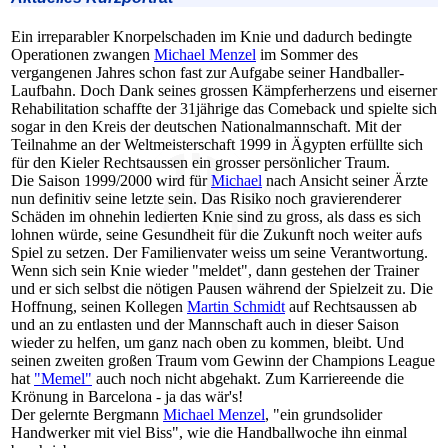
Ein irreparabler Knorpelschaden im Knie und dadurch bedingte
Operationen zwangen
Michael Menzel
im Sommer des
vergangenen Jahres schon fast zur Aufgabe seiner Handballer-
Laufbahn. Doch Dank seines grossen Kämpferherzens und eiserner
Rehabilitation schaffte der 31jährige das Comeback und spielte sich
sogar in den Kreis der deutschen Nationalmannschaft. Mit der
Teilnahme an der Weltmeisterschaft 1999 in Ägypten erfüllte sich
für den Kieler Rechtsaussen ein grosser persönlicher Traum.
Die Saison 1999/2000 wird für
Michael
nach Ansicht seiner Ärzte
nun definitiv seine letzte sein. Das Risiko noch gravierenderer
Schäden im ohnehin ledierten Knie sind zu gross, als dass es sich
lohnen würde, seine Gesundheit für die Zukunft noch weiter aufs
Spiel zu setzen. Der Familienvater weiss um seine Verantwortung.
Wenn sich sein Knie wieder "meldet", dann gestehen der Trainer
und er sich selbst die nötigen Pausen während der Spielzeit zu. Die
Hoffnung, seinen Kollegen
Martin Schmidt
auf Rechtsaussen ab
und an zu entlasten und der Mannschaft auch in dieser Saison
wieder zu helfen, um ganz nach oben zu kommen, bleibt. Und
seinen zweiten großen Traum vom Gewinn der Champions League
hat
"Memel"
auch noch nicht abgehakt. Zum Karriereende die
Krönung in Barcelona - ja das wär's!
Der gelernte Bergmann
Michael Menzel
, "ein grundsolider
Handwerker mit viel Biss", wie die Handballwoche ihn einmal