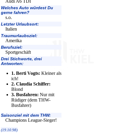
Audi A6 TDI
Welches Auto würdest Du
gerne fahren?
s.o.
Letzter Urlaubsort:
Italien
Traumurlaubsziel:
Amerika
Berufsziel:
Sportgeschäft
Drei Stichworte, drei
Antworten:
1. Berti Vogts:
Kleiner als
ich!
2. Claudia Schiffer:
Blond
3. Busfahren:
Nur mit
Rüdiger (dem THW-
Busfahrer)
Saisonziel mit dem THW:
Champions League-Sieger!
(19.10.98)