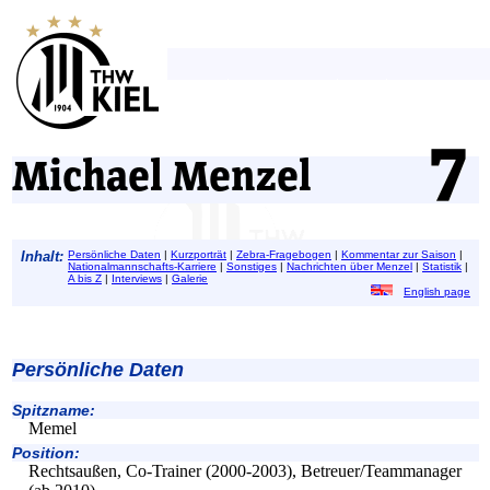
Michael Menzel
Inhalt:
Persönliche Daten
|
Kurzporträt
|
Zebra-Fragebogen
|
Kommentar zur Saison
|
Nationalmannschafts-Karriere
|
Sonstiges
|
Nachrichten über Menzel
|
Statistik
|
A bis Z
|
Interviews
|
Galerie
English page
Persönliche Daten
Spitzname:
Memel
Position:
Rechtsaußen, Co-Trainer (2000-2003), Betreuer/Teammanager