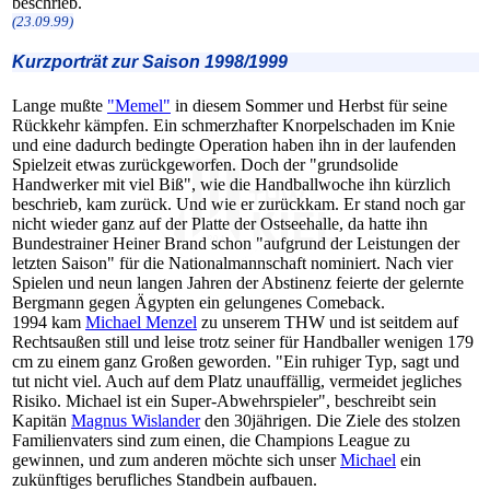
beschrieb.
(23.09.99)
Kurzporträt zur Saison 1998/1999
Lange mußte
"Memel"
in diesem Sommer und Herbst für seine
Rückkehr kämpfen. Ein schmerzhafter Knorpelschaden im Knie
und eine dadurch bedingte Operation haben ihn in der laufenden
Spielzeit etwas zurückgeworfen. Doch der "grundsolide
Handwerker mit viel Biß", wie die Handballwoche ihn kürzlich
beschrieb, kam zurück. Und wie er zurückkam. Er stand noch gar
nicht wieder ganz auf der Platte der Ostseehalle, da hatte ihn
Bundestrainer Heiner Brand schon "aufgrund der Leistungen der
letzten Saison" für die Nationalmannschaft nominiert. Nach vier
Spielen und neun langen Jahren der Abstinenz feierte der gelernte
Bergmann gegen Ägypten ein gelungenes Comeback.
1994 kam
Michael Menzel
zu unserem THW und ist seitdem auf
Rechtsaußen still und leise trotz seiner für Handballer wenigen 179
cm zu einem ganz Großen geworden. "Ein ruhiger Typ, sagt und
tut nicht viel. Auch auf dem Platz unauffällig, vermeidet jegliches
Risiko. Michael ist ein Super-Abwehrspieler", beschreibt sein
Kapitän
Magnus Wislander
den 30jährigen. Die Ziele des stolzen
Familienvaters sind zum einen, die Champions League zu
gewinnen, und zum anderen möchte sich unser
Michael
ein
zukünftiges berufliches Standbein aufbauen.