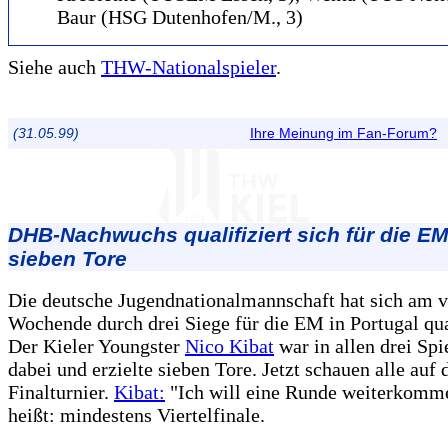
Baur (HSG Dutenhofen/M., 3)
Siehe auch
THW-Nationalspieler
.
(31.05.99)
Ihre Meinung im Fan-Forum?
DHB-Nachwuchs qualifiziert sich für die EM
sieben Tore
Die deutsche Jugendnationalmannschaft hat sich am 
Wochende durch drei Siege für die EM in Portugal qual
Der Kieler Youngster
Nico Kibat
war in allen drei Spi
dabei und erzielte sieben Tore. Jetzt schauen alle auf 
Finalturnier.
Kibat:
"Ich will eine Runde weiterkomm
heißt: mindestens Viertelfinale.