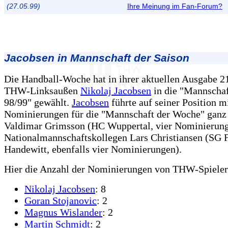
(27.05.99)
Ihre Meinung im Fan-Forum?
Jacobsen in Mannschaft der Saison
Die Handball-Woche hat in ihrer aktuellen Ausgabe 2
THW-Linksaußen
Nikolaj Jacobsen
in die "Mannschaf
98/99" gewählt.
Jacobsen
führte auf seiner Position m
Nominierungen für die "Mannschaft der Woche" ganz 
Valdimar Grimsson (HC Wuppertal, vier Nominierun
Nationalmannschaftskollegen Lars Christiansen (SG 
Handewitt, ebenfalls vier Nominierungen).
Hier die Anzahl der Nominierungen von THW-Spieler
Nikolaj Jacobsen
: 8
Goran Stojanovic
: 2
Magnus Wislander
: 2
Martin Schmidt
: 2