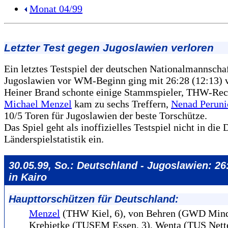
Monat 04/99
Letzter Test
gegen Jugoslawien verloren
Ein letztes Testspiel der deutschen Nationalmannscha
Jugoslawien vor WM-Beginn ging mit 26:28 (12:13) v
Heiner Brand schonte einige Stammspieler, THW-Re
Michael Menzel
kam zu sechs Treffern,
Nenad Peruni
10/5 Toren für Jugoslawien der beste Torschütze.
Das Spiel geht als inoffizielles Testspiel nicht in die
Länderspielstatistik ein.
30.05.99, So.: Deutschland - Jugoslawien: 26
in Kairo
Haupttorschützen für Deutschland:
Menzel
(THW Kiel, 6), von Behren (GWD Minde
Krebietke (TUSEM Essen, 3), Wenta (TUS Nettel