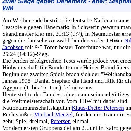
Zwei Siege gegen Dänemark - aber:
Stephan
WM
Am Wochenende bestritt die deutsche Nationalmannsc
Testspiele gegen Dänemark: In Schwerin gewann man
Skandinavier klar mit 20:13 (9:7), in Neumünster err
gegen die dänische Auswahl, bei denen der THWer
Ni
Jacobsen
mit 9/5 Toren bester Torschütze war, nur ei
25:24 (14:12)-Sieg.
Die beiden erfolgreichen Tests wurde jedoch von eine
Hiobsbotschaft für Bundestrainer Heiner Brand übersc
Beginn des zweiten Spiels brach sich der "Welthandba
Jahres 1998" Daniel Stephan die Hand und fällt für d
Ägypten (1. bis 15. Juni) definitiv aus.
Heute stellte der Bundestrainer dann sein endgültiges
die Weltmeisterschaft vor. Vom THW mit dabei sind
Nationalmannschaftskapitän
Klaus-Dieter Petersen
un
Rechtsaußen
Michael Menzel
, für den ein Traum in E
geht. Spiel dreimal,
Petersen
einmal.
Vor dem ersten Gruppenspiel am 2. Juni in Kairo geg