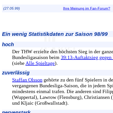
(27.05.99)
Ihre Meinung im Fan-Forum?
Ein wenig Statistikdaten zur Saison 98/99
hoch
Der THW erzielte den höchsten Sieg in der ganz
Bundesligasaison beim
39:13-Auftaktsieg gegen
(siehe
Alle Spieltage
).
zuverlässig
Staffan Olsson
gehörte zu den fünf Spielern in de
vergangenen Bundesliga-Saison, die in jedem Sp
mindestens einmal trafen. Die anderen sind Fili
(Wuppertal), Lawrow (Flensburg), Christiansen 
und Kljaic (Großwallstadt).
nervenstark