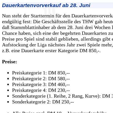
Dauerkartenvorverkauf ab 28. Juni
Nun steht der Starttermin für den Dauerkartenvorverk
endgültig fest: Die Geschäftsstelle des THW gab heut
daß Stammblattinhaber ab dem 28. Juni drei Wochen l
Chance haben, sich eine der begehrten Dauerkarten zu
Preise pro Spiel sind stabil geblieben, allerdings gibt
Aufstockung der Liga nächstes Jahr zwei Spiele mehr,
z.B. eine Dauerkarte erster Kategorie DM 850,-.
Preise:
Preiskategorie 1: DM 850,--
Preiskategorie 2: DM 580,--
Preiskategorie 3: DM 460,--
Preiskategorie 4: DM 230,--
Sonderkategorie (1. Reihe, 2 Rang, Kurve): DM 
Sonderkategorie 2: DM 250,--