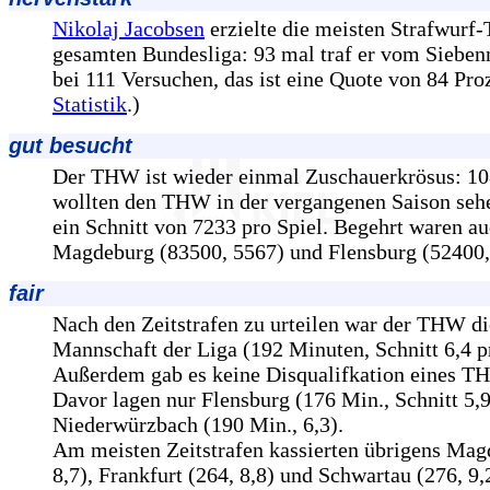
Nikolaj Jacobsen
erzielte die meisten Strafwurf-
gesamten Bundesliga: 93 mal traf er vom Sieben
bei 111 Versuchen, das ist eine Quote von 84 Proz
Statistik
.)
gut besucht
Der THW ist wieder einmal Zuschauerkrösus: 1
wollten den THW in der vergangenen Saison sehe
ein Schnitt von 7233 pro Spiel. Begehrt waren au
Magdeburg (83500, 5567) und Flensburg (52400,
fair
Nach den Zeitstrafen zu urteilen war der THW die
Mannschaft der Liga (192 Minuten, Schnitt 6,4 pr
Außerdem gab es keine Disqualifkation eines T
Davor lagen nur Flensburg (176 Min., Schnitt 5,
Niederwürzbach (190 Min., 6,3).
Am meisten Zeitstrafen kassierten übrigens Mag
8,7), Frankfurt (264, 8,8) und Schwartau (276, 9,