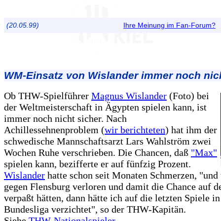
(20.05.99)
Ihre Meinung im Fan-Forum?
WM-Einsatz von Wislander immer noch nich
Ob THW-Spielführer
Magnus Wislander
(Foto) bei
der Weltmeisterschaft in Ägypten spielen kann, ist
immer noch nicht sicher. Nach
Achillessehnenproblem (
wir berichteten
) hat ihm der
schwedische Mannschaftsarzt Lars Wahlström zwei
Wochen Ruhe verschrieben. Die Chancen, daß
"Max"
spielen kann, bezifferte er auf fünfzig Prozent.
Wislander
hatte schon seit Monaten Schmerzen, "und
gegen Flensburg verloren und damit die Chance auf de
verpaßt hätten, dann hätte ich auf die letzten Spiele in
Bundesliga verzichtet", so der THW-Kapitän.
Siehe
THW-Nationalspieler
.