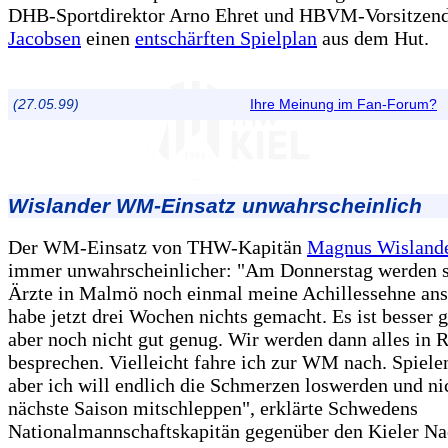
DHB-Sportdirektor Arno Ehret und HBVM-Vorsitze
Jacobsen
einen
entschärften Spielplan
aus dem Hut.
(27.05.99)
Ihre Meinung im Fan-Forum?
Wislander WM-Einsatz unwahrscheinlich
Der WM-Einsatz von THW-Kapitän
Magnus Wisland
immer unwahrscheinlicher: "Am Donnerstag werden s
Ärzte in Malmö noch einmal meine Achillessehne ans
habe jetzt drei Wochen nichts gemacht. Es ist besser 
aber noch nicht gut genug. Wir werden dann alles in 
besprechen. Vielleicht fahre ich zur WM nach. Spiele
aber ich will endlich die Schmerzen loswerden und nic
nächste Saison mitschleppen", erklärte Schwedens
Nationalmannschaftskapitän gegenüber den Kieler Na