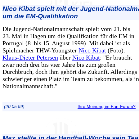
Nico Kibat spielt mit der Jugend-National
um die EM-Qualifikation
Die Jugend-Nationalmannschaft spielt vom 21. bis
23. Mai in Hagen um die Qualifkation für die EM in
Portugal (8. bis 15. August 1999). Mit dabei ist als
Spielmacher THW-Youngster
Nico Kibat
(Foto).
Klaus-Dieter Petersen
über
Nico Kibat
: "Er braucht
zwar noch drei bis vier Jahre bis zum großen
Durchbruch, doch ihm gehört die Zukunft. Allerdings i
schwieriger einen Platz im Team zu bekommen, als in
Nationalmannschaft."
(20.05.99)
Ihre Meinung im Fan-Forum?
Max stellte in der Handball-Woche sein Te