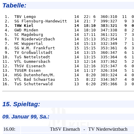
Tabelle:
 1.  TBV Lemgo                14  22: 6  360:310  11  0
 3.  THW Kiel                 14  18:10  383:321   9  0

 4.  GWD Minden               14  18:10  347:338   8  2
 5.  SC Magdeburg             14  17:11  361:321   7  3
 6.  TV Niederwürzbach        14  15:13  352:354   7  1
 7.  HC Wuppertal             14  15:13  332:349   7  1
 8.  SG W.M. Frankfurt        15  15:15  353:361   6  3
 9.  TV Großwallstadt         14  13:15  360:347   6  1
10.  TuS Nettelstedt          14  13:15  335:364   6  1
11.  VfL Gummersbach          13  12:14  337:362   5  2
12.  ThSV Eisenach            14  12:16  315:347   6  0
13.  TUSEM Essen              14  11:17  326:334   5  1
14.  HSG Dutenhofen/M.        14   8:20  303:324   4  0
15.  VfL Bad Schwartau        15   8:22  334:367   4  0
15. Spieltag:
09. Januar 99, Sa.:
16.00:
ThSV Eisenach
-
TV Niederwürzbach