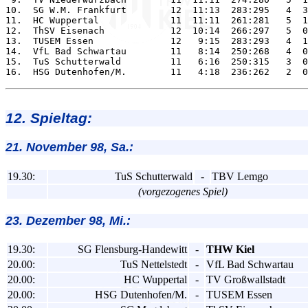
10.  SG W.M. Frankfurt        12  11:13  283:295   4  3
11.  HC Wuppertal             11  11:11  261:281   5  1
12.  ThSV Eisenach            12  10:14  266:297   5  0
13.  TUSEM Essen              12   9:15  283:293   4  1
14.  VfL Bad Schwartau        11   8:14  250:268   4  0
15.  TuS Schutterwald         11   6:16  250:315   3  0
12. Spieltag:
21. November 98, Sa.:
19.30:
TuS Schutterwald
-
TBV Lemgo
(vorgezogenes Spiel)
23. Dezember 98, Mi.:
19.30:
SG Flensburg-Handewitt
-
THW Kiel
20.00:
TuS Nettelstedt
-
VfL Bad Schwartau
20.00:
HC Wuppertal
-
TV Großwallstadt
20.00:
HSG Dutenhofen/M.
-
TUSEM Essen