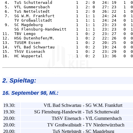
 4.  TuS Schutterwald          1   2: 0   24: 19   1  0
 5.  VfL Gummersbach           1   2: 0   27: 23   1  0
 6.  TuS Nettelstedt           1   2: 0   26: 22   1  0
 7.  SG W.M. Frankfurt         1   1: 1   24: 24   0  1
     TV Großwallstadt          1   1: 1   24: 24   0  1
 9.  SC Magdeburg              1   1: 1   23: 23   0  1
     SG Flensburg-Handewitt    1   1: 1   23: 23   0  1
11.  TBV Lemgo                 1   0: 2   23: 27   0  0
12.  HSG Dutenhofen/M.         1   0: 2   22: 26   0  0
13.  TUSEM Essen               1   0: 2   20: 25   0  0
14.  VfL Bad Schwartau         1   0: 2   19: 24   0  0
15.  ThSV Eisenach             1   0: 2   23: 29   0  0
16.  HC Wuppertal              1   0: 2   13: 36   0  0
2. Spieltag:
16. September 98, Mi.:
19.30:
VfL Bad Schwartau
-
SG W.M. Frankfurt
19.30:
SG Flensburg-Handewitt
-
TuS Schutterwald
20.00:
ThSV Eisenach
-
VfL Gummersbach
20.00:
TV Großwallstadt
-
TV Niederwürzbach
20.00:
TuS Nettelstedt
-
SC Magdeburg