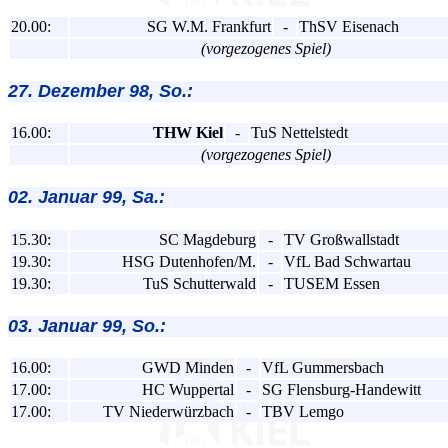
20.00:
SG W.M. Frankfurt
-
ThSV Eisenach
(vorgezogenes Spiel)
27. Dezember 98, So.:
16.00:
THW Kiel
-
TuS Nettelstedt
(vorgezogenes Spiel)
02. Januar 99, Sa.:
15.30:
SC Magdeburg
-
TV Großwallstadt
19.30:
HSG Dutenhofen/M.
-
VfL Bad Schwartau
19.30:
TuS Schutterwald
-
TUSEM Essen
03. Januar 99, So.:
16.00:
GWD Minden
-
VfL Gummersbach
17.00:
HC Wuppertal
-
SG Flensburg-Handewitt
17.00:
TV Niederwürzbach
-
TBV Lemgo