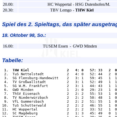
20.00:
HC Wuppertal
-
HSG Dutenhofen/M.
20.30:
TBV Lemgo
-
THW Kiel
Spiel des 2. Spieltags, das später ausgetra
18. Oktober 98, So.:
16.00:
TUSEM Essen
-
GWD Minden
Tabelle:
 1.  THW Kiel                  2   4: 0   57: 33   2  0

 2.  TuS Nettelstedt           2   4: 0   52: 44   2  0
 3.  SG Flensburg-Handewitt    2   3: 1   59: 45   1  1
 4.  TV Großwallstadt          2   3: 1   52: 49   1  1
 5.  SG W.M. Frankfurt         2   3: 1   44: 43   1  1
 6.  GWD Minden                1   2: 0   29: 23   1  0
 7.  ThSV Eisenach             2   2: 2   55: 53   1  0
 8.  TV Niederwürzbach         2   2: 2   50: 48   1  0
 9.  VfL Gummersbach           2   2: 2   51: 55   1  0
10.  TuS Schutterwald          2   2: 2   46: 55   1  0
11.  HC Wuppertal              2   2: 2   33: 52   1  0
12.  SC Magdeburg              2   1: 3   45: 49   0  1