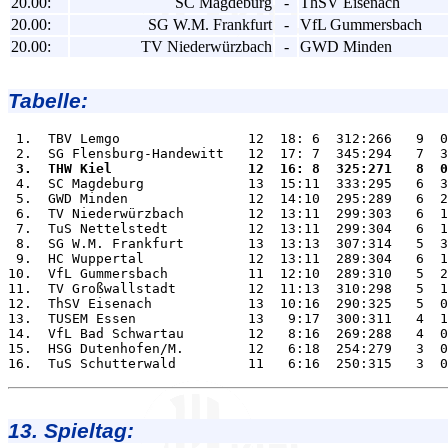
20.00:
SC Magdeburg
-
ThSV Eisenach
20.00:
SG W.M. Frankfurt
-
VfL Gummersbach
20.00:
TV Niederwürzbach
-
GWD Minden
Tabelle:
 1.  TBV Lemgo                12  18: 6  312:266   9  0
 3.  THW Kiel                 12  16: 8  325:271   8  0

 4.  SC Magdeburg             13  15:11  333:295   6  3
 5.  GWD Minden               12  14:10  295:289   6  2
 6.  TV Niederwürzbach        12  13:11  299:303   6  1
 7.  TuS Nettelstedt          12  13:11  299:304   6  1
 8.  SG W.M. Frankfurt        13  13:13  307:314   5  3
 9.  HC Wuppertal             12  13:11  289:304   6  1
10.  VfL Gummersbach          11  12:10  289:310   5  2
11.  TV Großwallstadt         12  11:13  310:298   5  1
12.  ThSV Eisenach            13  10:16  290:325   5  0
13.  TUSEM Essen              13   9:17  300:311   4  1
14.  VfL Bad Schwartau        12   8:16  269:288   4  0
15.  HSG Dutenhofen/M.        12   6:18  254:279   3  0
13. Spieltag: