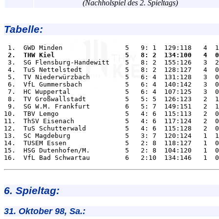
(Nachholspiel des 2. Spieltags)
Tabelle:
 2.  THW Kiel                  5   8: 2  134:100   4  0

 3.  SG Flensburg-Handewitt    5   8: 2  155:126   3  2
 4.  TuS Nettelstedt           5   8: 2  128:127   4  0
 5.  TV Niederwürzbach         5   6: 4  131:128   3  0
 6.  VfL Gummersbach           5   6: 4  140:142   3  0
 7.  HC Wuppertal              5   6: 4  107:125   3  0
 8.  TV Großwallstadt          5   5: 5  126:123   2  1
 9.  SG W.M. Frankfurt         6   5: 7  149:151   2  1
10.  TBV Lemgo                 5   4: 6  115:113   2  0
11.  ThSV Eisenach             5   4: 6  117:124   2  0
12.  TuS Schutterwald          5   4: 6  115:128   2  0
13.  SC Magdeburg              5   3: 7  120:124   1  1
14.  TUSEM Essen               5   2: 8  118:127   1  0
15.  HSG Dutenhofen/M.         5   2: 8  104:120   1  0
6. Spieltag:
31. Oktober 98, Sa.: