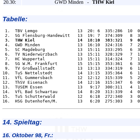
20.30:
GWD Minden
-
THW Kiel
Tabelle:
 1.  TBV Lemgo                13  20: 6  335:286  10  0
 3.  THW Kiel                 14  18:10  383:321   9  0

 4.  GWD Minden               13  16:10  324:316   7  2
 5.  SC Magdeburg             13  15:11  333:295   6  3
 6.  TV Niederwürzbach        13  15:11  328:329   7  1
 7.  HC Wuppertal             13  15:11  314:324   7  1
 8.  SG W.M. Frankfurt        15  15:15  353:361   6  3
 9.  TV Großwallstadt         13  13:13  334:319   6  1
10.  TuS Nettelstedt          14  13:15  335:364   6  1
11.  VfL Gummersbach          12  12:12  315:339   5  2
12.  ThSV Eisenach            14  12:16  315:347   6  0
13.  TUSEM Essen              13   9:17  300:311   4  1
14.  VfL Bad Schwartau        14   8:20  313:339   4  0
15.  TuS Schutterwald         12   6:18  272:340   3  0
14. Spieltag:
16. Oktober 98, Fr.: