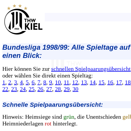
Bundesliga 1998/99: Alle Spieltage auf
einen Blick:
Hier können Sie zur
schnellen Spielpaarungsübersicht
oder wählen Sie direkt einen Spieltag:
1
,
2
,
3
,
4
,
5
,
6
,
7
,
8
,
9
,
10
,
11
,
12
,
13
,
14
,
15
,
16
,
17
,
18
22
,
23
,
24
,
25
,
26
,
27
,
28
,
29
,
30
Schnelle Spielpaarungsübersicht:
Hinweis: Heimsiege sind
grün
, die Unentschieden
gel
Heimniederlagen
rot
hinterlegt.