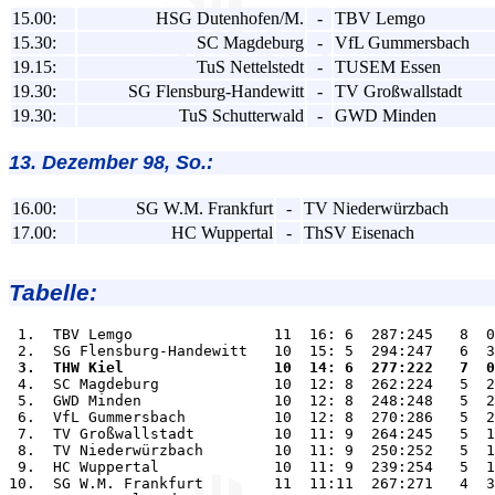
15.00:
HSG Dutenhofen/M.
-
TBV Lemgo
15.30:
SC Magdeburg
-
VfL Gummersbach
19.15:
TuS Nettelstedt
-
TUSEM Essen
19.30:
SG Flensburg-Handewitt
-
TV Großwallstadt
19.30:
TuS Schutterwald
-
GWD Minden
13. Dezember 98, So.:
16.00:
SG W.M. Frankfurt
-
TV Niederwürzbach
17.00:
HC Wuppertal
-
ThSV Eisenach
Tabelle:
 1.  TBV Lemgo                11  16: 6  287:245   8  0
 3.  THW Kiel                 10  14: 6  277:222   7  0

 4.  SC Magdeburg             10  12: 8  262:224   5  2
 5.  GWD Minden               10  12: 8  248:248   5  2
 6.  VfL Gummersbach          10  12: 8  270:286   5  2
 7.  TV Großwallstadt         10  11: 9  264:245   5  1
 8.  TV Niederwürzbach        10  11: 9  250:252   5  1
 9.  HC Wuppertal             10  11: 9  239:254   5  1
10.  SG W.M. Frankfurt        11  11:11  267:271   4  3