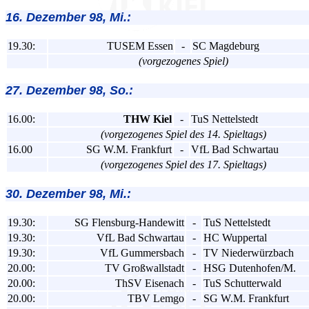
16. Dezember 98, Mi.:
19.30:
TUSEM Essen
-
SC Magdeburg
(vorgezogenes Spiel)
27. Dezember 98, So.:
16.00:
THW Kiel
-
TuS Nettelstedt
(vorgezogenes Spiel des 14. Spieltags)
16.00
SG W.M. Frankfurt
-
VfL Bad Schwartau
(vorgezogenes Spiel des 17. Spieltags)
30. Dezember 98, Mi.:
19.30:
SG Flensburg-Handewitt
-
TuS Nettelstedt
19.30:
VfL Bad Schwartau
-
HC Wuppertal
19.30:
VfL Gummersbach
-
TV Niederwürzbach
20.00:
TV Großwallstadt
-
HSG Dutenhofen/M.
20.00:
ThSV Eisenach
-
TuS Schutterwald
20.00:
TBV Lemgo
-
SG W.M. Frankfurt