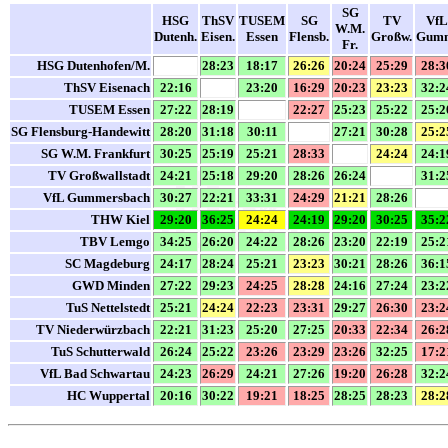
SG
HSG
ThSV
TUSEM
SG
TV
VfL
W.M.
Dutenh.
Eisen.
Essen
Flensb.
Großw.
Gum
Fr.
HSG Dutenhofen/M.
28:23
18:17
26:26
20:24
25:29
28:3
ThSV Eisenach
22:16
23:20
16:29
20:23
23:23
32:2
TUSEM Essen
27:22
28:19
22:27
25:23
25:22
25:2
SG Flensburg-Handewitt
28:20
31:18
30:11
27:21
30:28
25:2
SG W.M. Frankfurt
30:25
25:19
25:21
28:33
24:24
24:1
TV Großwallstadt
24:21
25:18
29:20
28:26
26:24
31:2
VfL Gummersbach
30:27
22:21
33:31
24:29
21:21
28:26
THW Kiel
29:20
36:25
24:24
24:19
29:20
30:25
35:2
TBV Lemgo
34:25
26:20
24:22
28:26
23:20
22:19
25:2
SC Magdeburg
24:17
28:24
25:21
23:23
30:21
28:26
36:1
GWD Minden
27:22
29:23
24:25
28:28
24:16
27:24
23:2
TuS Nettelstedt
25:21
24:24
22:23
23:31
29:27
26:30
23:2
TV Niederwürzbach
22:21
31:23
25:20
27:25
20:33
22:34
26:2
TuS Schutterwald
26:24
25:22
23:26
23:29
23:26
32:25
17:2
VfL Bad Schwartau
24:23
26:29
24:21
27:26
19:20
26:28
32:2
HC Wuppertal
20:16
30:22
19:21
18:25
28:25
28:23
28:2