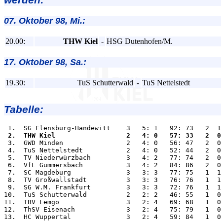
07. Oktober 98, Mi.:
20.00:
THW Kiel
-
HSG Dutenhofen/M.
17. Oktober 98, Sa.:
19.30:
TuS Schutterwald
-
TuS Nettelstedt
Tabelle:
 2.  THW Kiel                  2   4: 0   57: 33   2  0

 3.  GWD Minden                2   4: 0   56: 47   2  0
 4.  TuS Nettelstedt           2   4: 0   52: 44   2  0
 5.  TV Niederwürzbach         3   4: 2   77: 74   2  0
 6.  VfL Gummersbach           3   4: 2   84: 86   2  0
 7.  SC Magdeburg              3   3: 3   77: 75   1  1
 8.  TV Großwallstadt          3   3: 3   76: 76   1  1
 9.  SG W.M. Frankfurt         3   3: 3   72: 76   1  1
10.  TuS Schutterwald          2   2: 2   46: 55   1  0
11.  TBV Lemgo                 3   2: 4   69: 68   1  0
12.  ThSV Eisenach             3   2: 4   75: 79   1  0
13.  HC Wuppertal              3   2: 4   59: 84   1  0