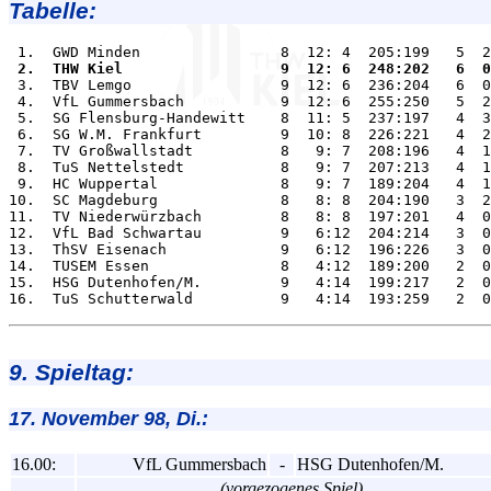
Tabelle:
 2.  THW Kiel                  9  12: 6  248:202   6  0

 3.  TBV Lemgo                 9  12: 6  236:204   6  0
 4.  VfL Gummersbach           9  12: 6  255:250   5  2
 5.  SG Flensburg-Handewitt    8  11: 5  237:197   4  3
 6.  SG W.M. Frankfurt         9  10: 8  226:221   4  2
 7.  TV Großwallstadt          8   9: 7  208:196   4  1
 8.  TuS Nettelstedt           8   9: 7  207:213   4  1
 9.  HC Wuppertal              8   9: 7  189:204   4  1
10.  SC Magdeburg              8   8: 8  204:190   3  2
11.  TV Niederwürzbach         8   8: 8  197:201   4  0
12.  VfL Bad Schwartau         9   6:12  204:214   3  0
13.  ThSV Eisenach             9   6:12  196:226   3  0
14.  TUSEM Essen               8   4:12  189:200   2  0
15.  HSG Dutenhofen/M.         9   4:14  199:217   2  0
9. Spieltag:
17. November 98, Di.:
16.00:
VfL Gummersbach
-
HSG Dutenhofen/M.
(vorgezogenes Spiel)