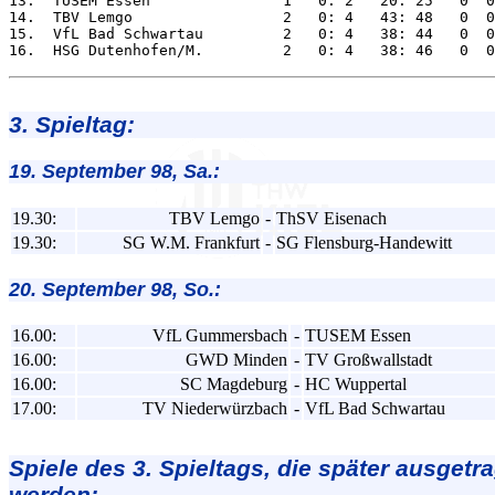
13.  TUSEM Essen               1   0: 2   20: 25   0  0
14.  TBV Lemgo                 2   0: 4   43: 48   0  0
15.  VfL Bad Schwartau         2   0: 4   38: 44   0  0
3. Spieltag:
19. September 98, Sa.:
19.30:
TBV Lemgo
-
ThSV Eisenach
19.30:
SG W.M. Frankfurt
-
SG Flensburg-Handewitt
20. September 98, So.:
16.00:
VfL Gummersbach
-
TUSEM Essen
16.00:
GWD Minden
-
TV Großwallstadt
16.00:
SC Magdeburg
-
HC Wuppertal
17.00:
TV Niederwürzbach
-
VfL Bad Schwartau
Spiele des 3. Spieltags, die später ausgetr
werden: