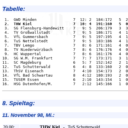
Tabelle:
 2.  THW Kiel                  7  10: 4  191:160   5  0

 3.  SG Flensburg-Handewitt    7   9: 5  206:179   3  3
 4.  TV Großwallstadt          7   9: 5  186:171   4  1
 5.  VfL Gummersbach           7   9: 5  197:195   4  1
 6.  TuS Nettelstedt           7   9: 5  183:186   4  1
 7.  TBV Lemgo                 7   8: 6  171:161   4  0
 8.  TV Niederwürzbach         7   8: 6  176:176   4  0
 9.  HC Wuppertal              7   8: 6  161:176   4  0
10.  SG W.M. Frankfurt         7   7: 7  173:171   3  1
11.  SC Magdeburg              6   5: 7  152:142   2  1
12.  TuS Schutterwald          6   4: 8  133:160   2  0
13.  ThSV Eisenach             7   4:10  154:173   2  0
14.  VfL Bad Schwartau         8   4:12  180:193   2  0
15.  TUSEM Essen               6   2:10  143:154   1  0
8. Spieltag:
11. November 98, Mi.:
20.00:
THW Kiel
-
TuS Schutterwald