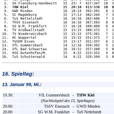
 3.  THW Kiel                 15  20:10  413:338  10  0

 4.  GWD Minden               16  18:14  392:391   8  2
 5.  SC Magdeburg             15  17:13  382:344   7  3
 6.  TuS Nettelstedt          16  16:16  382:406   7  2
 7.  ThSV Eisenach            16  16:16  367:393   8  0
 8.  SG W.M. Frankfurt        17  16:18  399:409   6  4
 9.  TV Großwallstadt         15  15:15  388:372   7  1
10.  TV Niederwürzbach        15  15:15  375:381   7  1
11.  HC Wuppertal             15  15:15  351:373   7  1
12.  TUSEM Essen              15  13:17  351:357   6  1
13.  VfL Gummersbach          14  12:16  354:392   5  2
14.  VfL Bad Schwartau        16  10:22  357:388   5  0
15.  HSG Dutenhofen/M.        15   8:22  323:352   4  0
16. Spieltag:
13. Januar 99, Mi.:
19.30:
VfL Gummersbach
-
THW Kiel
(Nachholspiel des 15. Spieltages)
20.00:
ThSV Eisenach
-
GWD Minden
20.00:
SG W.M. Frankfurt
-
TuS Nettelstedt