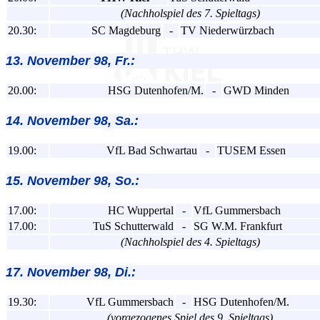
(Nachholspiel des 7. Spieltags)
20.30:
SC Magdeburg
-
TV Niederwürzbach
13. November 98, Fr.:
20.00:
HSG Dutenhofen/M.
-
GWD Minden
14. November 98, Sa.:
19.00:
VfL Bad Schwartau
-
TUSEM Essen
15. November 98, So.:
17.00:
HC Wuppertal
-
VfL Gummersbach
17.00:
TuS Schutterwald
-
SG W.M. Frankfurt
(Nachholspiel des 4. Spieltags)
17. November 98, Di.:
19.30:
VfL Gummersbach
-
HSG Dutenhofen/M.
(vorgezogenes Spiel des 9. Spieltags)