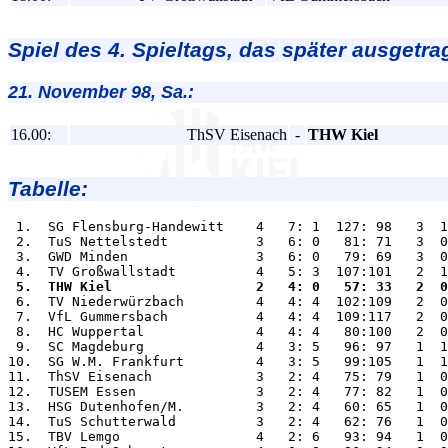
Spiel des 4. Spieltags, das später ausgetra
21. November 98, Sa.:
16.00:
ThSV Eisenach
-
THW Kiel
Tabelle:
 1.  SG Flensburg-Handewitt    4   7: 1  127: 98   3  1
 2.  TuS Nettelstedt           3   6: 0   81: 71   3  0
 3.  GWD Minden                3   6: 0   79: 69   3  0
 5.  THW Kiel                  2   4: 0   57: 33   2  0

 6.  TV Niederwürzbach         4   4: 4  102:109   2  0
 7.  VfL Gummersbach           4   4: 4  109:117   2  0
 8.  HC Wuppertal              4   4: 4   80:100   2  0
 9.  SC Magdeburg              4   3: 5   96: 97   1  1
10.  SG W.M. Frankfurt         4   3: 5   99:105   1  1
11.  ThSV Eisenach             3   2: 4   75: 79   1  0
12.  TUSEM Essen               3   2: 4   77: 82   1  0
13.  HSG Dutenhofen/M.         3   2: 4   60: 65   1  0
14.  TuS Schutterwald          3   2: 4   62: 76   1  0
15.  TBV Lemgo                 4   2: 6   93: 94   1  0