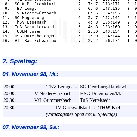
 8.  SG W.M. Frankfurt         7   7: 7  173:171   3  1
 9.  TBV Lemgo                 6   6: 6  143:135   3  0
10.  TV Niederwürzbach         6   6: 6  154:155   3  0
11.  SC Magdeburg              6   5: 7  152:142   2  1
12.  ThSV Eisenach             6   4: 8  135:149   2  0
13.  TuS Schutterwald          6   4: 8  133:160   2  0
14.  TUSEM Essen               6   2:10  143:154   1  0
15.  HSG Dutenhofen/M.         6   2:10  124:144   1  0
7. Spieltag:
04. November 98, Mi.:
20.00:
TBV Lemgo
-
SG Flensburg-Handewitt
20.00:
TV Niederwürzbach
-
HSG Dutenhofen/M.
20.30:
VfL Gummersbach
-
TuS Nettelstedt
20.30:
TV Großwallstadt
-
THW Kiel
(vorgezogenes Spiel des 8. Spieltags)
07. November 98, Sa.: