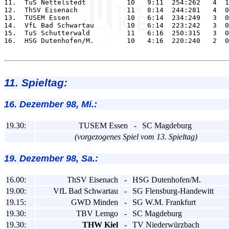
11.  TuS Nettelstedt          10   9:11  254:262   4  1
12.  ThSV Eisenach            11   8:14  244:281   4  0
13.  TUSEM Essen              10   6:14  234:249   3  0
14.  VfL Bad Schwartau        10   6:14  223:242   3  0
15.  TuS Schutterwald         11   6:16  250:315   3  0
16.  HSG Dutenhofen/M.        10   4:16  220:240   2  0
11. Spieltag:
16. Dezember 98, Mi.:
19.30:
TUSEM Essen
-
SC Magdeburg
(vorgezogenes Spiel vom 13. Spieltag)
19. Dezember 98, Sa.:
16.00:
ThSV Eisenach
-
HSG Dutenhofen/M.
19.00:
VfL Bad Schwartau
-
SG Flensburg-Handewitt
19.15:
GWD Minden
-
SG W.M. Frankfurt
19.30:
TBV Lemgo
-
SC Magdeburg
19.30:
THW Kiel
-
TV Niederwürzbach