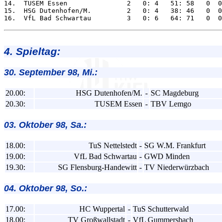
14.  TUSEM Essen               2   0: 4   51: 58   0  0
15.  HSG Dutenhofen/M.         2   0: 4   38: 46   0  0
4. Spieltag:
30. September 98, Mi.:
20.00:
HSG Dutenhofen/M.
-
SC Magdeburg
20.30:
TUSEM Essen
-
TBV Lemgo
03. Oktober 98, Sa.:
18.00:
TuS Nettelstedt
-
SG W.M. Frankfurt
19.00:
VfL Bad Schwartau
-
GWD Minden
19.30:
SG Flensburg-Handewitt
-
TV Niederwürzbach
04. Oktober 98, So.:
17.00:
HC Wuppertal
-
TuS Schutterwald
18.00:
TV Großwallstadt
-
VfL Gummersbach