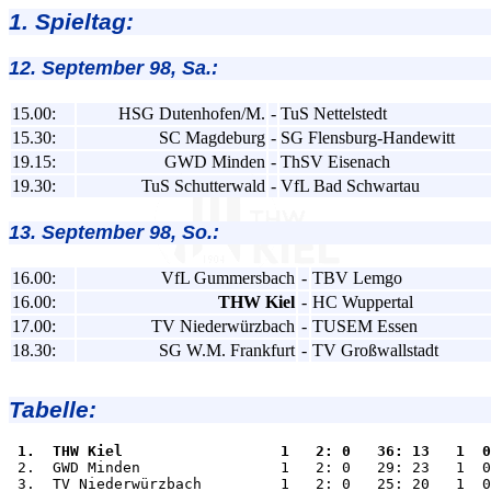
1. Spieltag:
12. September 98, Sa.:
15.00:
HSG Dutenhofen/M.
-
TuS Nettelstedt
15.30:
SC Magdeburg
-
SG Flensburg-Handewitt
19.15:
GWD Minden
-
ThSV Eisenach
19.30:
TuS Schutterwald
-
VfL Bad Schwartau
13. September 98, So.:
16.00:
VfL Gummersbach
-
TBV Lemgo
16.00:
THW Kiel
-
HC Wuppertal
17.00:
TV Niederwürzbach
-
TUSEM Essen
18.30:
SG W.M. Frankfurt
-
TV Großwallstadt
Tabelle:
 1.  THW Kiel                  1   2: 0   36: 13   1  0

 2.  GWD Minden                1   2: 0   29: 23   1  0
 3.  TV Niederwürzbach         1   2: 0   25: 20   1  0