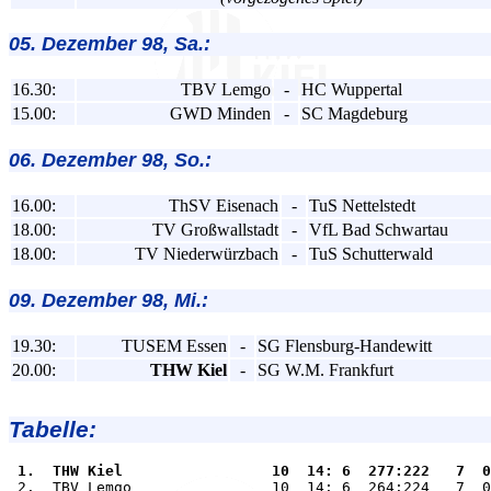
05. Dezember 98, Sa.:
16.30:
TBV Lemgo
-
HC Wuppertal
15.00:
GWD Minden
-
SC Magdeburg
06. Dezember 98, So.:
16.00:
ThSV Eisenach
-
TuS Nettelstedt
18.00:
TV Großwallstadt
-
VfL Bad Schwartau
18.00:
TV Niederwürzbach
-
TuS Schutterwald
09. Dezember 98, Mi.:
19.30:
TUSEM Essen
-
SG Flensburg-Handewitt
20.00:
THW Kiel
-
SG W.M. Frankfurt
Tabelle:
 1.  THW Kiel                 10  14: 6  277:222   7  0

 2.  TBV Lemgo                10  14: 6  264:224   7  0