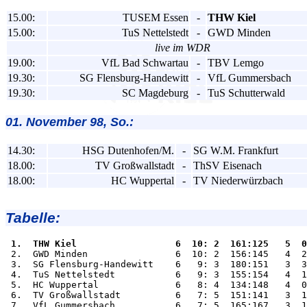
15.00:
TUSEM Essen
-
THW Kiel
15.00:
TuS Nettelstedt
-
GWD Minden
live im WDR
19.00:
VfL Bad Schwartau
-
TBV Lemgo
19.30:
SG Flensburg-Handewitt
-
VfL Gummersbach
19.30:
SC Magdeburg
-
TuS Schutterwald
01. November 98, So.:
14.30:
HSG Dutenhofen/M.
-
SG W.M. Frankfurt
18.00:
TV Großwallstadt
-
ThSV Eisenach
18.00:
HC Wuppertal
-
TV Niederwürzbach
Tabelle:
 1.  THW Kiel                  6  10: 2  161:125   5  0

 2.  GWD Minden                6  10: 2  156:145   4  2
 3.  SG Flensburg-Handewitt    6   9: 3  180:151   3  3
 4.  TuS Nettelstedt           6   9: 3  155:154   4  1
 5.  HC Wuppertal              6   8: 4  134:148   4  0
 6.  TV Großwallstadt          6   7: 5  151:141   3  1
 7.  VfL Gummersbach           6   7: 5  165:167   3  1