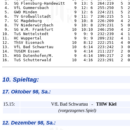
 3.  SG Flensburg-Handewitt    9  13: 5  264:219   5  3
 4.  VfL Gummersbach           9  12: 6  255:250   5  2
 5.  GWD Minden                9  12: 6  224:221   5  2
 6.  TV Großwallstadt          9  11: 7  236:215   5  1
 7.  SC Magdeburg              9  10: 8  226:209   4  2
 8.  TV Niederwürzbach         9  10: 8  229:231   5  0
 9.  SG W.M. Frankfurt        10  10:10  246:250   4  2
10.  TuS Nettelstedt           9   9: 9  232:239   4  1
11.  HC Wuppertal              9   9: 9  209:232   4  1
12.  ThSV Eisenach            10   8:12  222:251   4  0
13.  VfL Bad Schwartau        10   6:14  223:242   3  0
14.  TUSEM Essen               9   4:14  211:227   2  0
15.  HSG Dutenhofen/M.         9   4:14  199:217   2  0
10. Spieltag:
17. Oktober 98, Sa.:
15.15:
VfL Bad Schwartau
-
THW Kiel
(vorgezogenes Spiel)
12. Dezember 98, Sa.: