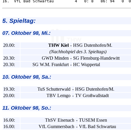
5. Spieltag:
07. Oktober 98, Mi.:
20.00:
THW Kiel
-
HSG Dutenhofen/M.
(Nachholspiel des 3. Spieltags)
20.30:
GWD Minden
-
SG Flensburg-Handewitt
20.30:
SG W.M. Frankfurt
-
HC Wuppertal
10. Oktober 98, Sa.:
19.30:
TuS Schutterwald
-
HSG Dutenhofen/M.
20.00:
TBV Lemgo
-
TV Großwallstadt
11. Oktober 98, So.:
16.00:
ThSV Eisenach
-
TUSEM Essen
16.00:
VfL Gummersbach
-
VfL Bad Schwartau