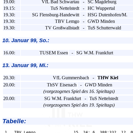
19.00:
VfL Bad Schwartau
-
SC Magdeburg
19.15:
TuS Nettelstedt
-
HC Wuppertal
19.30:
SG Flensburg-Handewitt
-
HSG Dutenhofen/M.
19.30:
TBV Lemgo
-
GWD Minden
19.30:
TV Großwallstadt
-
TuS Schutterwald
10. Januar 99, So.:
16.00:
TUSEM Essen
-
SG W.M. Frankfurt
13. Januar 99, Mi.:
20.30:
VfL Gummersbach
-
THW Kiel
20.00:
ThSV Eisenach
-
GWD Minden
(vorgezogenes Spiel des 16. Spieltags)
20.00:
SG W.M. Frankfurt
-
TuS Nettelstedt
(vorgezogenes Spiel des 19. Spieltags)
Tabelle:
 1.  TBV Lemgo                15  24: 6  388:332  12  0