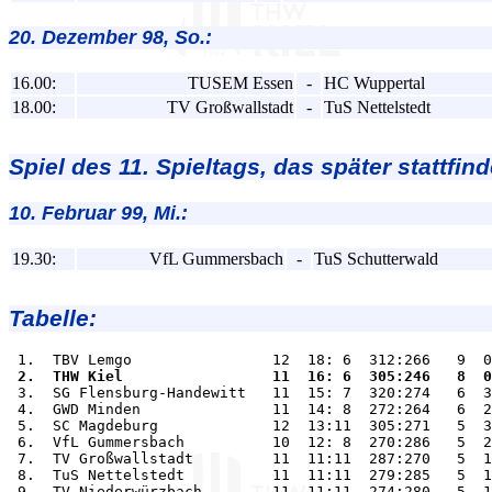
20. Dezember 98, So.:
16.00:
TUSEM Essen
-
HC Wuppertal
18.00:
TV Großwallstadt
-
TuS Nettelstedt
Spiel des 11. Spieltags, das später stattfind
10. Februar 99, Mi.:
19.30:
VfL Gummersbach
-
TuS Schutterwald
Tabelle:
 2.  THW Kiel                 11  16: 6  305:246   8  0

 3.  SG Flensburg-Handewitt   11  15: 7  320:274   6  3
 4.  GWD Minden               11  14: 8  272:264   6  2
 5.  SC Magdeburg             12  13:11  305:271   5  3
 6.  VfL Gummersbach          10  12: 8  270:286   5  2
 7.  TV Großwallstadt         11  11:11  287:270   5  1
 8.  TuS Nettelstedt          11  11:11  279:285   5  1
 9.  TV Niederwürzbach        11  11:11  274:280   5  1