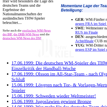
Hier wird besonders die Lage des
deutschen Teams und die
Momentane Lage der Team
Ergebnisse der
Beteiligung:
Nationalmannschaften der
ausländischen THW-Spieler
GER
: WM-Fünfter 
beleuchtet....
gegen FRA im Spiel 
SWE
: Weltmeister 
Siehe auch die
englischen WM-News
RUS im Finale
der IHF
,
die DHB-WM-News
und die
DEN
: ausgeschieden
deutschen WM-News des DSF
.
Achtelfinale
CUB mit
YUG
: WM-Dritter 
gegen ESP im Spiel u
17.06.1999: Die deutschen WM-Spieler des THW
Einzelkritik der Handball-Woche
17.06.1999: Olsson im All-Star-Team - nach Oly
Schluß
15.06.1999: Lövgren nach Tor- & Vorlagen-Wert
Spieler
15.06.1999: Schweden wieder Weltmeister!
15.06.1999: Jugoslawien gewinnt Bronze
14.06.1999: War mehr für das deutsche Team dri