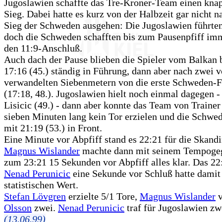
Jugoslawien schaffte das Tre-Kroner-Team einen kna
Sieg. Dabei hatte es kurz von der Halbzeit gar nicht 
Sieg der Schweden ausgehen: Die Jugoslawien führten
doch die Schweden schafften bis zum Pausenpfiff im
den 11:9-Anschluß.
Auch dach der Pause blieben die Spieler vom Balkan 
17:16 (45.) ständig in Führung, dann aber nach zwei 
verwandelten Siebenmetern von die erste Schweden-
(17:18, 48.). Jugoslawien hielt noch einmal dagegen -
Lisicic (49.) - dann aber konnte das Team von Traine
sieben Minuten lang kein Tor erzielen und die Schwe
mit 21:19 (53.) in Front.
Eine Minute vor Abpfiff stand es 22:21 für die Skandi
Magnus Wislander
machte dann mit seinem Tempoge
zum 23:21 15 Sekunden vor Abpfiff alles klar. Das 22
Nenad Perunicic
eine Sekunde vor Schluß hatte damit
statistischen Wert.
Stefan Lövgren
erzielte 5/1 Tore,
Magnus Wislander
v
Olsson
zwei.
Nenad Perunicic
traf für Jugoslawien zw
(13.06.99)