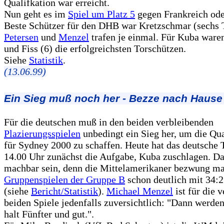
Qualifkation war erreicht.
Nun geht es im
Spiel um Platz 5
gegen Frankreich ode
Beste Schützer für den DHB war Kretzschmar (sechs 
Petersen
und
Menzel
trafen je einmal. Für Kuba waren
und Fiss (6) die erfolgreichsten Torschützen.
Siehe
Statistik
.
(13.06.99)
Ein Sieg muß noch her - Bezze nach Hause
Für die deutschen muß in den beiden verbleibenden
Plazierungsspielen
unbedingt ein Sieg her, um die Qua
für Sydney 2000 zu schaffen. Heute hat das deutsche
14.00 Uhr zunächst die Aufgabe, Kuba zuschlagen. Das
machbar sein, denn die Mittelamerikaner bezwung ma
Gruppenspielen der Gruppe B
schon deutlich mit 34:2
(siehe
Bericht/Statistik
).
Michael Menzel
ist für die 
beiden Spiele jedenfalls zuversichtlich: "Dann werden
halt Fünfter und gut.".