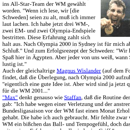
ins All-Star-Team der WM gewählt
worden. "Wenn ich lese, wir [die
Schweden] seien zu alt, muß ich immer
laut lachen. Ich habe jetzt drei WM-,
zwei EM- und zwei Olympia-Endspiele
bestritten. Diese Erfahrung zahlt sich
halt aus. Nach Olympia 2000 in Sydney ist für mich ab
Schluß." Und zum Erfolgsrezept der Schweden: "Wir h
Spaß hier in Ägypten. Aber jeder von uns weiß, wann
lustig ist."
Auch der gleichaltrige
Magnus Wislander
(auf dem Fo
findet, daß die Überlegung, nach Olympia 2000 aufzu
"eigentlich eine gute Idee ist. Aber wird sind ja jetzt q
für die WM 2001..."
"Max"
denkt genauso wie
Staffan
, daß die Routine de
gab: "Ich habe wegen einer Verletzung und der anstr
Bundesligasaison vor der WM fast einen Monat Erho
gehabt. Die habe ich auch gebraucht. Mir fehlte zwar
WM ein bißchen das Ball- und Tempogefühl, doch das