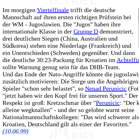
Im morgigen
Viertelfinale
trifft die deutsche
Mannschaft auf ihren ersten richtigen Prüfstein bei
der WM - Jugoslawien. Die "Jugos" haben ihre
internationale Klasse in der
Gruppe D
demonstriert,
drei deutlichen Siegen (China, Australien und
Südkorea) stehen eine Niederlage (Frankreich) und
ein Unentschieden (Schweden) gegenüber. Und dann
die deutliche 30:23-Packung für Kroatien im
Achtelfi
sollte Warnung genug sein für das DHB-Team.
Und das Ende der Nato-Angriffe könnte die jugoslaw
zusätzlich motivieren: Die Sorge um die Angehörigen 
Spieler "schon sehr belastet", so
Nenad Perunicic
(Fot
"jetzt haben wir den Kopf frei für unseren Sport." Der
Respekt ist groß: Kretzschmar über "
Perunicic
: "Der 
alleine wegknallen" - und der so gelobte warnt seine
Nationalmannschaftskollegen: "Das wird schwerer al
Kroatien, Deutschland gilt als einer der Favoriten."
(10.06.99)