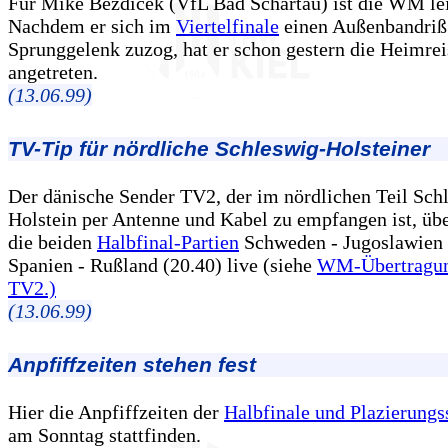
Für Mike Bezdicek (VfL Bad Schartau) ist die WM lei
Nachdem er sich im
Viertelfinale
einen Außenbandriß
Sprunggelenk zuzog, hat er schon gestern die Heimrei
angetreten.
(13.06.99)
TV-Tip für nördliche Schleswig-Holsteiner
Der dänische Sender TV2, der im nördlichen Teil Sch
Holstein per Antenne und Kabel zu empfangen ist, übe
die beiden
Halbfinal-Partien
Schweden - Jugoslawien 
Spanien - Rußland (20.40) live (siehe
WM-Übertragun
TV2.)
(13.06.99)
Anpfiffzeiten stehen fest
Hier die Anpfiffzeiten der
Halbfinale und Plazierungs
am Sonntag stattfinden.