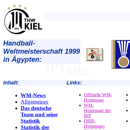
Handball-
Weltmeisterschaft 1999
in Ägypten:
Inhalt:
Links:
WM-News
Offizielle WM-
Homepage
Allgemeines
WM-
Das deutsche
Homepage der
Team und seine
IHF
Statistik
DHB-
Homepage:
Statistik der