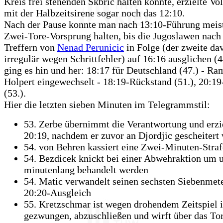
Kreis frei stehenden Skbric halten konnte, erzielte Vo
mit der Halbzeitsirene sogar noch das 12:10.
Nach der Pause konnte man nach 13:10-Führung meis
Zwei-Tore-Vorsprung halten, bis die Jugoslawen nach
Treffern von
Nenad Perunicic
in Folge (der zweite da
irregulär wegen Schrittfehler) auf 16:16 ausglichen (4
ging es hin und her: 18:17 für Deutschland (47.) - Ra
Holpert eingewechselt - 18:19-Rückstand (51.), 20:1
(53.).
Hier die letzten sieben Minuten im Telegrammstil:
53. Zerbe übernimmt die Verantwortung und erzie
20:19, nachdem er zuvor an Djordjic gescheitert
54. von Behren kassiert eine Zwei-Minuten-Straf
54. Bezdicek knickt bei einer Abwehraktion um
minutenlang behandelt werden
54. Matic verwandelt seinen sechsten Siebenmet
20:20-Ausgleich
55. Kretzschmar ist wegen drohendem Zeitspiel 
gezwungen, abzuschließen und wirft über das To