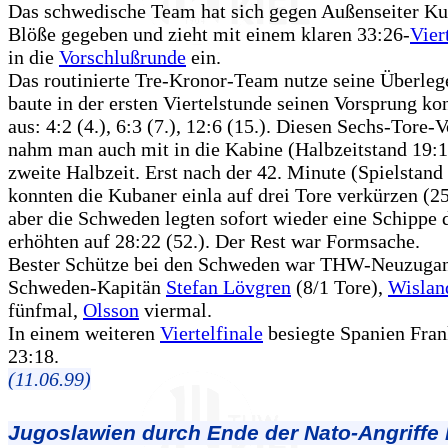
Das schwedische Team hat sich gegen Außenseiter Ku
Blöße gegeben und zieht mit einem klaren 33:26-
Vier
in die
Vorschlußrunde
ein.
Das routinierte Tre-Kronor-Team nutze seine Überleg
baute in der ersten Viertelstunde seinen Vorsprung kon
aus: 4:2 (4.), 6:3 (7.), 12:6 (15.). Diesen Sechs-Tore-
nahm man auch mit in die Kabine (Halbzeitstand 19:1
zweite Halbzeit. Erst nach der 42. Minute (Spielstand
konnten die Kubaner einla auf drei Tore verkürzen (25
aber die Schweden legten sofort wieder eine Schippe 
erhöhten auf 28:22 (52.). Der Rest war Formsache.
Bester Schütze bei den Schweden war THW-Neuzuga
Schweden-Kapitän
Stefan Lövgren
(8/1 Tore),
Wislan
fünfmal,
Olsson
viermal.
In einem weiteren
Viertelfinale
besiegte Spanien Fran
23:18.
(11.06.99)
Jugoslawien durch Ende der Nato-Angriffe 