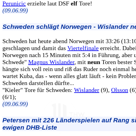
Perunicic
erzielte laut DSF
elf
Tore!
(09.06.99)
Schweden schlägt Norwegen - Wislander n
Schweden hat heute abend Norwegen mit 33:26 (13:1
geschlagen und damit das
Viertelfinale
erreicht. Dabe
Norwegen nach 15 Minuten mit 5:4 in Führung, aber u
Schwede"
Magnus Wislander
, mit
neun
Toren bester 
hängte sich voll rein und riß das Ruder noch einmal 
wartet Kuba, das - wenn alles glatt läuft - kein Proble
Schweden darstellen dürfte...
"Kieler" Tore für Schweden:
Wislander
(9),
Olsson
(6
(6/1);
(09.06.99)
Petersen mit 226 Länderspielen auf Rang s
ewigen DHB-Liste