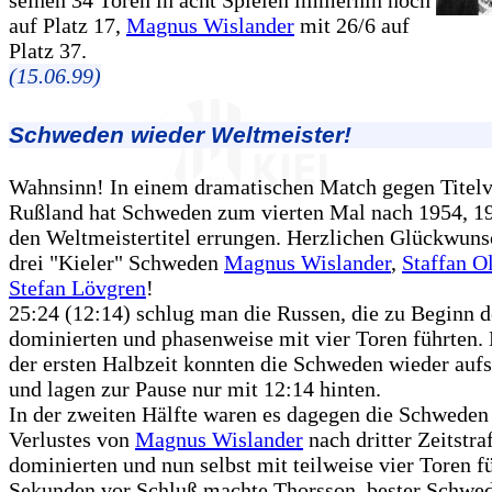
auf Platz 17,
Magnus Wislander
mit 26/6 auf
Platz 37.
(15.06.99)
Schweden wieder Weltmeister!
Wahnsinn! In einem dramatischen Match gegen Titelv
Rußland hat Schweden zum vierten Mal nach 1954, 1
den Weltmeistertitel errungen. Herzlichen Glückwuns
drei "Kieler" Schweden
Magnus Wislander
,
Staffan O
Stefan Lövgren
!
25:24 (12:14) schlug man die Russen, die zu Beginn d
dominierten und phasenweise mit vier Toren führten. 
der ersten Halbzeit konnten die Schweden wieder aufs
und lagen zur Pause nur mit 12:14 hinten.
In der zweiten Hälfte waren es dagegen die Schweden 
Verlustes von
Magnus Wislander
nach dritter Zeitstraf
dominierten und nun selbst mit teilweise vier Toren f
Sekunden vor Schluß machte Thorsson, bester Schwed