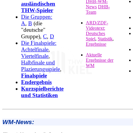
DHB-WM-
ausländischen
News
DHB-
THW-Spieler
Team
Die Gruppen:
A
,
B
(die
ARD/ZDF-
Videotext:
"deutsche"
Deutsches
Gruppe),
C
,
D
Spiel
,
Statistik
,
Die Finalspiele:
Ergebnisse
Achtelfinale
,
Aktuelle
Viertelfinale
,
Ergebnisse der
Halbfinale und
WM
Plazierungsspiele
,
Finalspiele
Endergebnis
Kurzspielberichte
und Statistiken
WM-News: