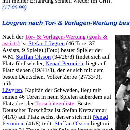
mit meiner Erfahrung schnell wieder im Griff."
(17.06.99)
Lövgren nach Tor- & Vorlagen-Wertung best
Nach der
Tor- & Vorlagen-Wertung (goals &
assists)
ist
Stefan Lövgren
(46 Tore, 37
Assists, 9 Spiele) (Foto) bester Spieler der
WM.
Staffan Olsson
(34/28/8) findet sich auf
Platz fünf wieder,
Nenad Perunicic
liegt auf
Platz sieben (19/41/8), den er sich mit dem
besten Deutschen, Volker Zerbe (27/33/9),
teilt.
Lövgren
, Kapitän der Schweden, liegt mit
seinen 46 Toren in neun Spielen außerdem auf
Platz drei der
Torschützenliste
. Bester
Deutscher Torschütze ist Stefan Kretzchmar
(41/8) auf Platz sechs, den er sich mit
Nenad
Perunicic
(41/8) teilt.
Staffan Olsson
liegt mit
seinen 34 Toren in acht Spielen immerhin noch