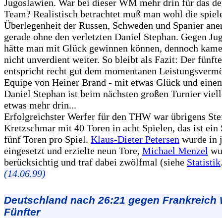
Jugoslawien. War bei dieser WM mehr drin für das de
Team? Realistisch betrachtet muß man wohl die spiel
Überlegenheit der Russen, Schweden und Spanier ane
gerade ohne den verletzten Daniel Stephan. Gegen Ju
hätte man mit Glück gewinnen können, dennoch kame
nicht unverdient weiter. So bleibt als Fazit: Der fünfte
entspricht recht gut dem momentanen Leistungsverm
Equipe von Heiner Brand - mit etwas Glück und eine
Daniel Stephan ist beim nächsten großen Turnier viell
etwas mehr drin...
Erfolgreichster Werfer für den THW war übrigens Ste
Kretzschmar mit 40 Toren in acht Spielen, das ist ein
fünf Toren pro Spiel.
Klaus-Dieter Petersen
wurde in 
eingesetzt und erzielte neun Tore,
Michael Menzel
wu
berücksichtig und traf dabei zwölfmal (siehe
Statistik
(14.06.99)
Deutschland nach 26:21 gegen Frankreich
Fünfter