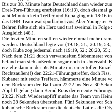
Bis zur 38. Minute hatte Deutschland dann wieder zu
Drei-Tore-Führung erarbeitet (16:13), doch diesmal g
acht Minuten kein Treffer und Kuba ging mit 18:16 in
das DHB-Team war spürbar nervös. Aber Youngster F
Behren faßte sich ein Herz und traf zweimal in Folge
Ausgleich (48.).
Die letzten Minuten sollten wieder einmal mehr dram
werden: Deutschland legte vor (19:18, 51.; 20:19, 53.;
doch Kuba zog jedesmal nach (19:19, 52.; 20:20, 55.; 
Nach dem 21:21 durch verwandelten Siebenmeter von
befand man sich außerdem sogar noch in Unterzahl. 
erzielte dann in der 59. Minute mit einer tollen Einze
Rechtsaußen(!) den 22:21-Führungstreffer, doch Fiss,
Kubaner mit sechs Treffern, hämmerte eine Minute vo
dem Rückraum den Ball zum 22:22 ins Netz. 30 Seku
Abpfiff gelang dann Bernd Roos der erneute Führungs
23:22. Nach Wiederanpfiff mußte das Team von Hein
noch 28 Sekunden überstehen. Fünf Sekunden vor Schl
kubanische Rückraum nur die deutsche Latte - die Ol