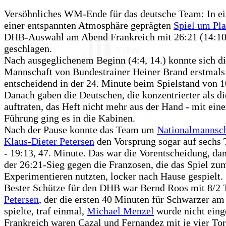
Versöhnliches WM-Ende für das deutsche Team: In e
einer entspannten Atmosphäre geprägten
Spiel um Pla
DHB-Auswahl am Abend Frankreich mit 26:21 (14:10
geschlagen.
Nach ausgeglichenem Beginn (4:4, 14.) konnte sich d
Mannschaft von Bundestrainer Heiner Brand erstmals
entscheidend in der 24. Minute beim Spielstand von 1
Danach gaben die Deutschen, die konzentrierter als d
auftraten, das Heft nicht mehr aus der Hand - mit eine
Führung ging es in die Kabinen.
Nach der Pause konnte das Team um
Nationalmannsch
Klaus-Dieter Petersen
den Vorsprung sogar auf sechs 
- 19:13, 47. Minute. Das war die Vorentscheidung, d
der 26:21-Sieg gegen die Franzosen, die das Spiel zu
Experimentieren nutzten, locker nach Hause gespielt.
Bester Schütze für den DHB war Bernd Roos mit 8/2 
Petersen
, der die ersten 40 Minuten für Schwarzer am
spielte, traf einmal,
Michael Menzel
wurde nicht einge
Frankreich waren Cazal und Fernandez mit je vier To