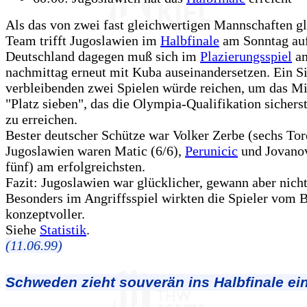
Als das von zwei fast gleichwertigen Mannschaften g
Team trifft Jugoslawien im
Halbfinale
am Sonntag au
Deutschland dagegen muß sich im
Plazierungsspiel
am
nachmittag erneut mit Kuba auseinandersetzen. Ein Si
verbleibenden zwei Spielen würde reichen, um das M
"Platz sieben", das die Olympia-Qualifikation sichers
zu erreichen.
Bester deutscher Schütze war Volker Zerbe (sechs Tor
Jugoslawien waren Matic (6/6),
Perunicic
und Jovanov
fünf) am erfolgreichsten.
Fazit: Jugoslawien war glücklicher, gewann aber nicht
Besonders im Angriffsspiel wirkten die Spieler vom 
konzeptvoller.
Siehe
Statistik
.
(11.06.99)
Schweden zieht souverän ins Halbfinale ei