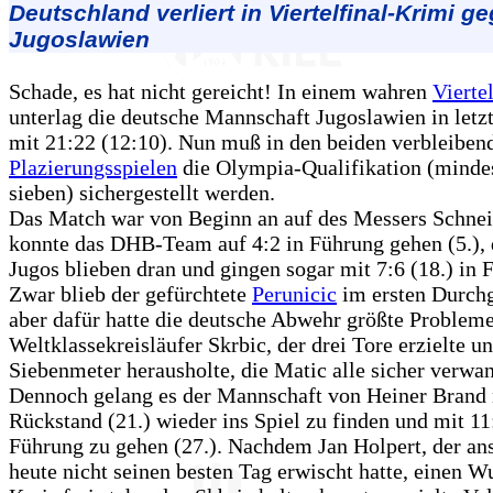
Deutschland verliert in Viertelfinal-Krimi g
Jugoslawien
Schade, es hat nicht gereicht! In einem wahren
Viertel
unterlag die deutsche Mannschaft Jugoslawien in letz
mit 21:22 (12:10). Nun muß in den beiden verbleiben
Plazierungsspielen
die Olympia-Qualifikation (mindes
sieben) sichergestellt werden.
Das Match war von Beginn an auf des Messers Schne
konnte das DHB-Team auf 4:2 in Führung gehen (5.), 
Jugos blieben dran und gingen sogar mit 7:6 (18.) in 
Zwar blieb der gefürchtete
Perunicic
im ersten Durchg
aber dafür hatte die deutsche Abwehr größte Problem
Weltklassekreisläufer Skrbic, der drei Tore erzielte u
Siebenmeter herausholte, die Matic alle sicher verwan
Dennoch gelang es der Mannschaft von Heiner Brand 
Rückstand (21.) wieder ins Spiel zu finden und mit 11
Führung zu gehen (27.). Nachdem Jan Holpert, der an
heute nicht seinen besten Tag erwischt hatte, einen 