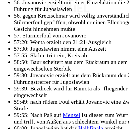
56. Jovanovic erzielt mit einer Einzelaktion die 
Führung für Jugoslawien
56. gegen Kretzschmar wird völlig unverständli
Stürmerfoul gepfiffen, obwohl er einen Ellenbog
Gesicht hinnehmen mußte
57. Stürmerfoul von Jovanovic
57:20: Wenta erzielt den 21:21-Ausgleich
57:30: Jugoslawien nimmt eine Auszeit
57:55: Skrbic tritt ein, Kreis ab
58:50: Baur scheitert aus dem Rückraum an dem
eingewechselten Sterbik
59:30: Jovanovic erzielt aus dem Rückraum den 
Führungstreffer für Jugoslawien
59:39: Bezdicek wird für Ramota als "fliegender
eingewechselt
59:49: nach rüdem Foul erhält Jovanovic eine Z
Strafe
59:55: Nach Paß auf
Menzel
ist dieser zum Wur
und trifft von Außen aus schlechtem Winkel nur 
60:00: Jugoslawien hat das
Halbfinale
erreicht