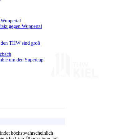
 Wuppertal
ftakt gegen Wuppertal
n den THW sind groß
rzbach
emble um den Supercup
indet höchstwahrscheinlich
einliche Live-Übertragung auf