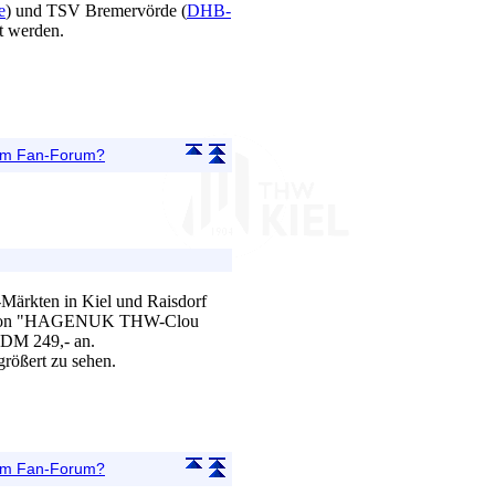
e
) und TSV Bremervörde (
DHB-
rt werden.
 im Fan-Forum?
Märkten in Kiel und Raisdorf
elefon "HAGENUK THW-Clou
 DM 249,- an.
größert zu sehen.
 im Fan-Forum?