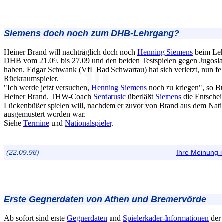
Siemens doch noch zum DHB-Lehrgang?
Heiner Brand will nachträglich doch noch
Henning Siemens
beim Leh
DHB vom 21.09. bis 27.09 und den beiden Testspielen gegen Jugosl
haben. Edgar Schwank (VfL Bad Schwartau) hat sich verletzt, nun feh
Rückraumspieler.
"Ich werde jetzt versuchen,
Henning Siemens
noch zu kriegen", so B
Heiner Brand. THW-Coach
Serdarusic
überläßt
Siemens
die Entschei
Lückenbüßer spielen will, nachdem er zuvor von Brand aus dem Nat
ausgemustert worden war.
Siehe
Termine
und
Nationalspieler
.
(22.09.98)
Ihre Meinung
Erste Gegnerdaten von Athen und Bremervörde
Ab sofort sind erste
Gegnerdaten
und
Spielerkader-Informationen
der