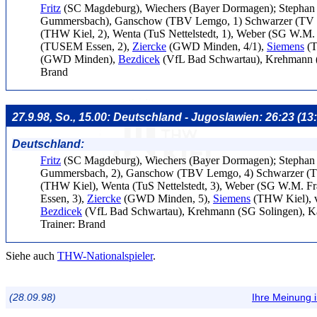
Fritz
(SC Magdeburg), Wiechers (Bayer Dormagen); Stephan
Gummersbach), Ganschow (TBV Lemgo, 1) Schwarzer (TV 
(THW Kiel, 2), Wenta (TuS Nettelstedt, 1), Weber (SG W.M. F
(TUSEM Essen, 2),
Ziercke
(GWD Minden, 4/1),
Siemens
(T
(GWD Minden),
Bezdicek
(VfL Bad Schwartau), Krehmann (S
Brand
27.9.98, So., 15.00: Deutschland - Jugoslawien: 26:23 (1
Deutschland:
Fritz
(SC Magdeburg), Wiechers (Bayer Dormagen); Stepha
Gummersbach, 2), Ganschow (TBV Lemgo, 4) Schwarzer (T
(THW Kiel), Wenta (TuS Nettelstedt, 3), Weber (SG W.M. F
Essen, 3),
Ziercke
(GWD Minden, 5),
Siemens
(THW Kiel), 
Bezdicek
(VfL Bad Schwartau), Krehmann (SG Solingen), Kar
Trainer: Brand
Siehe auch
THW-Nationalspieler
.
(28.09.98)
Ihre Meinung