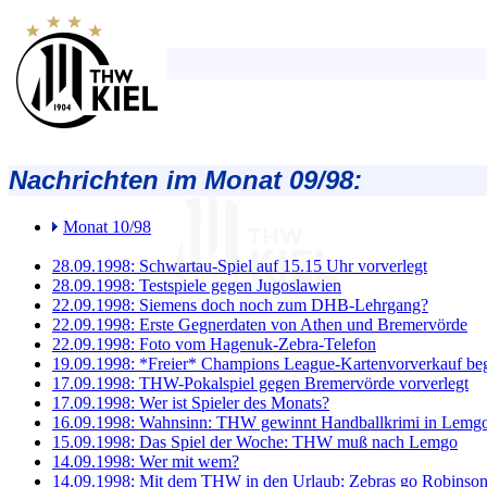
Nachrichten im Monat 09/98:
Monat 10/98
28.09.1998: Schwartau-Spiel auf 15.15 Uhr vorverlegt
28.09.1998: Testspiele gegen Jugoslawien
22.09.1998: Siemens doch noch zum DHB-Lehrgang?
22.09.1998: Erste Gegnerdaten von Athen und Bremervörde
22.09.1998: Foto vom Hagenuk-Zebra-Telefon
19.09.1998: *Freier* Champions League-Kartenvorverkauf beg
17.09.1998: THW-Pokalspiel gegen Bremervörde vorverlegt
17.09.1998: Wer ist Spieler des Monats?
16.09.1998: Wahnsinn: THW gewinnt Handballkrimi in Lemgo 
15.09.1998: Das Spiel der Woche: THW muß nach Lemgo
14.09.1998: Wer mit wem?
14.09.1998: Mit dem THW in den Urlaub: Zebras go Robinso