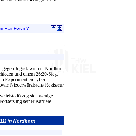
 im Fan-Forum?
e gegen Jugoslawien in Nordhorn
chieden und einem 26:20-Sieg.
zum Experimentieren; bei
owie Niederwürzbachs Regisseur
ttelstedt) zog sich wenige
ortsetzung seiner Karriere
:11) in Nordhorn