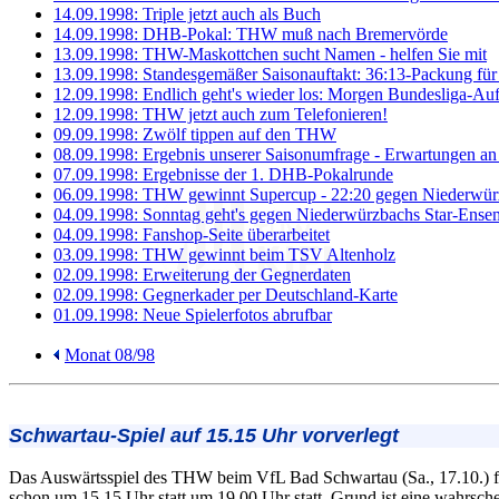
14.09.1998: Triple jetzt auch als Buch
14.09.1998: DHB-Pokal: THW muß nach Bremervörde
13.09.1998: THW-Maskottchen sucht Namen - helfen Sie mit
13.09.1998: Standesgemäßer Saisonauftakt: 36:13-Packung für
12.09.1998: Endlich geht's wieder los: Morgen Bundesliga-Au
12.09.1998: THW jetzt auch zum Telefonieren!
09.09.1998: Zwölf tippen auf den THW
08.09.1998: Ergebnis unserer Saisonumfrage - Erwartungen a
07.09.1998: Ergebnisse der 1. DHB-Pokalrunde
06.09.1998: THW gewinnt Supercup - 22:20 gegen Niederwü
04.09.1998: Sonntag geht's gegen Niederwürzbachs Star-Ens
04.09.1998: Fanshop-Seite überarbeitet
03.09.1998: THW gewinnt beim TSV Altenholz
02.09.1998: Erweiterung der Gegnerdaten
02.09.1998: Gegnerkader per Deutschland-Karte
01.09.1998: Neue Spielerfotos abrufbar
Monat 08/98
Schwartau-Spiel auf 15.15 Uhr vorverlegt
Das Auswärtsspiel des THW beim VfL Bad Schwartau (Sa., 17.10.) f
schon um 15.15 Uhr statt um 19.00 Uhr statt. Grund ist eine wahrsch