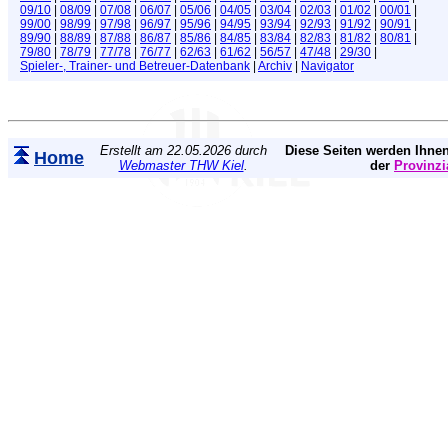
09/10
|
08/09
|
07/08
|
06/07
|
05/06
|
04/05
|
03/04
|
02/03
|
01/02
|
00/01
|
99/00
|
98/99
|
97/98
|
96/97
|
95/96
|
94/95
|
93/94
|
92/93
|
91/92
|
90/91
|
89/90
|
88/89
|
87/88
|
86/87
|
85/86
|
84/85
|
83/84
|
82/83
|
81/82
|
80/81
|
79/80
|
78/79
|
77/78
|
76/77
|
62/63
|
61/62
|
56/57
|
47/48
|
29/30
|
Spieler-, Trainer- und Betreuer-Datenbank
|
Archiv
|
Navigator
Erstellt am 22.05.2026 durch
Diese Seiten werden Ihnen
Home
Webmaster THW Kiel
.
der
Provinzi