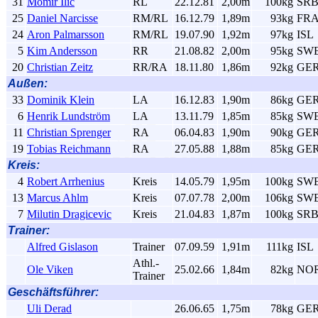
31
Momir Ilic
RL
22.12.81
2,00m
100kg
SR
25
Daniel Narcisse
RM/RL
16.12.79
1,89m
93kg
FR
24
Aron Palmarsson
RM/RL
19.07.90
1,92m
97kg
ISL
5
Kim Andersson
RR
21.08.82
2,00m
95kg
SW
20
Christian Zeitz
RR/RA
18.11.80
1,86m
92kg
GE
Außen:
33
Dominik Klein
LA
16.12.83
1,90m
86kg
GE
6
Henrik Lundström
LA
13.11.79
1,85m
85kg
SW
11
Christian Sprenger
RA
06.04.83
1,90m
90kg
GE
19
Tobias Reichmann
RA
27.05.88
1,88m
85kg
GE
Kreis:
4
Robert Arrhenius
Kreis
14.05.79
1,95m
100kg
SW
13
Marcus Ahlm
Kreis
07.07.78
2,00m
106kg
SW
7
Milutin Dragicevic
Kreis
21.04.83
1,87m
100kg
SR
Trainer:
Alfred Gislason
Trainer
07.09.59
1,91m
111kg
ISL
Athl.-
Ole Viken
25.02.66
1,84m
82kg
NO
Trainer
Geschäftsführer:
Uli Derad
26.06.65
1,75m
78kg
GE