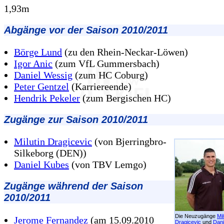
1,93m
Abgänge vor der Saison 2010/2011
Börge Lund
(zu den Rhein-Neckar-Löwen)
Igor Anic
(zum VfL Gummersbach)
Daniel Wessig
(zum HC Coburg)
Peter Gentzel
(Karriereende)
Hendrik Pekeler
(zum Bergischen HC)
Zugänge zur Saison 2010/2011
Milutin Dragicevic
(von Bjerringbro-
Silkeborg (DEN))
Daniel Kubes
(von TBV Lemgo)
Zugänge während der Saison
2010/2011
Die Neuzugänge
Mil
Jerome Fernandez
(am 15.09.2010
Dragicevic
und
Dani