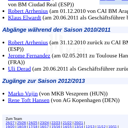
von BM Ciudad Real (ESP))
Robert Arrhenius
(am 01.12.2010 von CAI BM Ara
Klaus Elwardt
(am 20.06.2011 als Geschäftsführer b
Abgänge während der Saison 2010/2011
Robert Arrhenius
(am 31.12.2010 zurück zu CAI 
(ESP))
Jerome Fernandez
(am 02.05.2011 zu Toulouse Han
(FRA))
Uli Derad
(am 20.06.2011 als Geschäftsführer zurü
Zugänge zur Saison 2012/2013
Marko Vujin
(von MKB Veszprem (HUN))
Rene Toft Hansen
(von AG Kopenhagen (DEN))
Zum Team
26/27
|
25/26
|
24/25
|
23/24
|
22/23
|
21/22
|
20/21
|
19/20
|
18/19
|
17/18
|
16/17
|
15/16
|
14/15
|
13/14
|
12/13
|
11/12
|
10/11
|