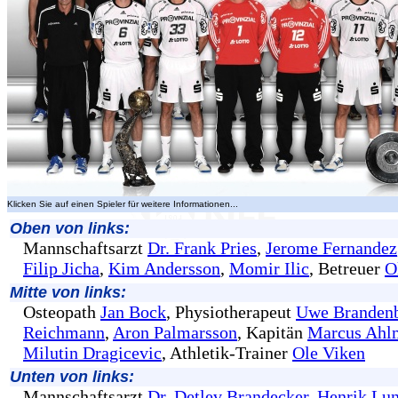
Klicken Sie auf einen Spieler für weitere Informationen...
Oben von links:
Mannschaftsarzt
Dr. Frank Pries
,
Jerome Fernandez
Filip Jicha
,
Kim Andersson
,
Momir Ilic
, Betreuer
O
Mitte von links:
Osteopath
Jan Bock
, Physiotherapeut
Uwe Branden
Reichmann
,
Aron Palmarsson
, Kapitän
Marcus Ahl
Milutin Dragicevic
, Athletik-Trainer
Ole Viken
Unten von links:
Mannschaftsarzt
Dr. Detlev Brandecker
,
Henrik Lu