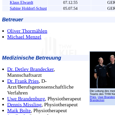
Klaus Elwardt
07.12.55
GE
Sabine Holdorf-Schust
05.07.54
GE
Betreuer
Oliver Thormählen
Michael Menzel
Medizinische Betreuung
Dr. Detlev Brandecker
,
Mannschaftsarzt
Dr. Frank Pries
, D-
Arzt/Berufsgenossenschaftliche
Die Leitung des med
Verfahren
Teams des THW Kie
Pries
,
Uwe Branden
Uwe Brandenburg
, Physiotherapeut
Brandecker
.
Dennis Missling
, Physiotherapeut
Maik Bolte
, Physiotherapeut