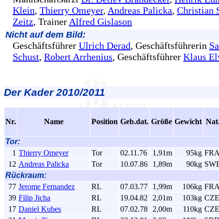
Klein
,
Thierry Omeyer
,
Andreas Palicka
,
Christian 
Zeitz
, Trainer
Alfred Gislason
Nicht auf dem Bild:
Geschäftsführer
Ulrich Derad
, Geschäftsführerin
Sa
Schust
,
Robert Arrhenius
, Geschäftsführer
Klaus El
Der
Kader 2010/2011
Nr.
Name
Position
Geb.dat.
Größe
Gewicht
Nat
Tor:
1
Thierry Omeyer
Tor
02.11.76
1,91m
95kg
FR
12
Andreas Palicka
Tor
10.07.86
1,89m
90kg
SW
Rückraum:
77
Jerome Fernandez
RL
07.03.77
1,99m
106kg
FR
39
Filip Jicha
RL
19.04.82
2,01m
103kg
CZ
17
Daniel Kubes
RL
07.02.78
2,00m
110kg
CZ