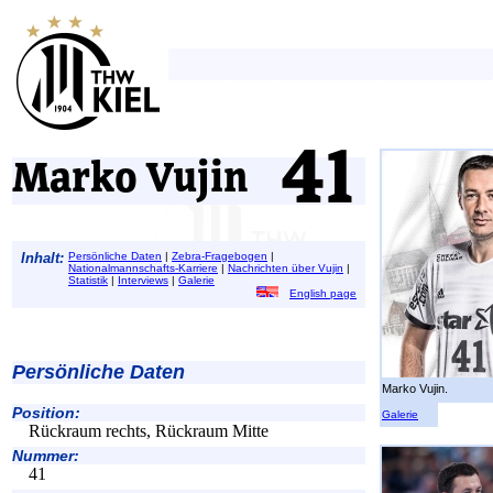
Marko Vujin
Inhalt:
Persönliche Daten
|
Zebra-Fragebogen
|
Nationalmannschafts-Karriere
|
Nachrichten über Vujin
|
Statistik
|
Interviews
|
Galerie
English page
Persönliche Daten
Marko Vujin.
Position:
Galerie
Rückraum rechts, Rückraum Mitte
Nummer:
41