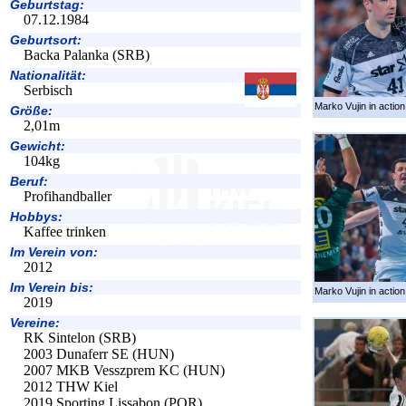
Geburtstag:
07.12.1984
Geburtsort:
Backa Palanka (SRB)
Nationalität:
Serbisch
Marko Vujin in action
Größe:
2,01m
Gewicht:
104kg
Beruf:
Profihandballer
Hobbys:
Kaffee trinken
Im Verein von:
2012
Im Verein bis:
Marko Vujin in action
2019
Vereine:
RK Sintelon (SRB)
2003 Dunaferr SE (HUN)
2007 MKB Vesszprem KC (HUN)
2012 THW Kiel
2019 Sporting Lissabon (POR)