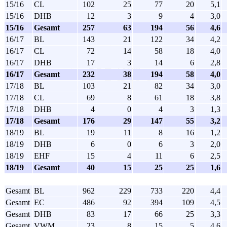
15/16
CL
102
25
77
20
5,1
15/16
DHB
12
3
9
4
3,0
15/16
Gesamt
257
63
194
56
4,6
16/17
BL
143
21
122
34
4,2
16/17
CL
72
14
58
18
4,0
16/17
DHB
17
3
14
6
2,8
16/17
Gesamt
232
38
194
58
4,0
17/18
BL
103
21
82
34
3,0
17/18
CL
69
8
61
18
3,8
17/18
DHB
4
0
4
3
1,3
17/18
Gesamt
176
29
147
55
3,2
18/19
BL
19
11
8
16
1,2
18/19
DHB
6
0
6
3
2,0
18/19
EHF
15
4
11
6
2,5
18/19
Gesamt
40
15
25
25
1,6
Gesamt
BL
962
229
733
220
4,4
Gesamt
EC
486
92
394
109
4,5
Gesamt
DHB
83
17
66
25
3,3
Gesamt
VWM
23
8
15
5
4,6