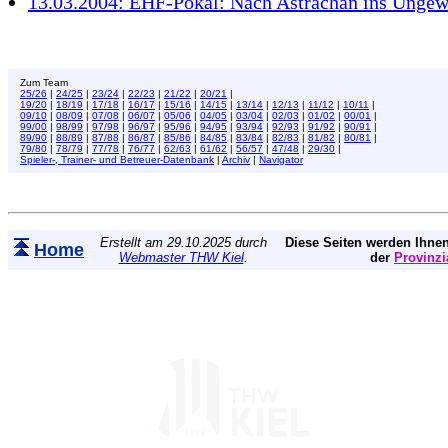
13.03.2004: EHF-Pokal: Nach Astrachan ins Ungew
Zum Team
25/26
|
24/25
|
23/24
|
22/23
|
21/22
|
20/21
|
19/20
|
18/19
|
17/18
|
16/17
|
15/16
|
14/15
|
13/14
|
12/13
|
11/12
|
10/11
|
09/10
|
08/09
|
07/08
|
06/07
|
05/06
|
04/05
|
03/04
|
02/03
|
01/02
|
00/01
|
99/00
|
98/99
|
97/98
|
96/97
|
95/96
|
94/95
|
93/94
|
92/93
|
91/92
|
90/91
|
89/90
|
88/89
|
87/88
|
86/87
|
85/86
|
84/85
|
83/84
|
82/83
|
81/82
|
80/81
|
79/80
|
78/79
|
77/78
|
76/77
|
62/63
|
61/62
|
56/57
|
47/48
|
29/30
|
Spieler-, Trainer- und Betreuer-Datenbank
|
Archiv
|
Navigator
Erstellt am 29.10.2025 durch
Diese Seiten werden Ihnen
Home
Webmaster THW Kiel
.
der
Provinzi