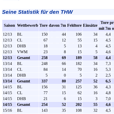
Seine Statistik für den THW
Tore pr
Saison
Wettbewerb
Tore
davon 7m
Feldtore
Einsätze
mit 7m
12/13
BL
150
44
106
34
4,4
12/13
CL
67
12
55
15
4,5
12/13
DHB
18
5
13
4
4,5
12/13
VWM
23
8
15
5
4,6
12/13
Gesamt
258
69
189
58
4,4
13/14
BL
248
66
182
34
7,3
13/14
CL
84
14
70
16
5,3
13/14
DHB
5
0
5
2
2,5
13/14
Gesamt
337
80
257
52
6,5
14/15
BL
156
31
125
36
4,3
14/15
CL
77
15
62
16
4,8
14/15
DHB
21
6
15
3
7,0
14/15
Gesamt
254
52
202
55
4,6
15/16
BL
143
35
108
32
4,5