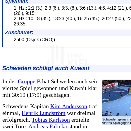
Spielfilm:
1. Hz.: 2:1 (3.), 2:3 (6.), 3:3, (8.), 3:6 (13.), 4:6, 4:12 (21.),
(26.), 9:15;
2. Hz.: 10:18 (35.), 13:23 (40.), 16:25 (45.), 20:27 (50.), 23
26:35
Zuschauer:
2500 (Osjek (CRO))
Schweden schlägt auch Kuwait
In der
Gruppe B
hat Schweden auch sein
viertes Spiel gewonnen und Kuwait klar
mit 30:19 (17:9) geschlagen.
Schwedens Kapitän
Kim Andersson
traf
einmal,
Henrik Lundström
war dreimal
erfolgreich,
Tobias Karlsson
erzielte
Schweden gewann a
viertes Spiel gegen 
zwei Tore.
Andreas Palicka
stand im