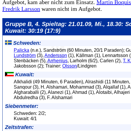
Aufgebot, kam aber nicht zum Einsatz.
Martin Boquis
Fredrik Larsson
waren nicht im Aufgebot.
Gruppe B, 4. Spieltag: 21.01.09, Mi., 18.30: 
Kuwait: 30:19 (17:9)
Schweden:
Palicka
(n.e.), Sandström (60 Minuten, 20/1 Paraden); Gu
Lundström
(3),
Andersson
(1), Källman (1), Lennartsson (
Stenbäcken (5),
Arrhenius
, Larholm (6/2), Carlen (2),
T. 
Jakobsson (2); Trainer:
Olsson
/Lindgren
Kuwait:
Alkhalidi (49 Minuten, 6 Paraden), Alrashidi (11 Minuten,
Sanqour (3), H. Alshamari, Mohammad (3), Alqallaf (1), A
Algharaballi (2), Alanezi (1), Ahmad (1), Alotaibi, Alhajeri 
Abdulredha (3), F. Alshamari
Siebenmeter:
Schweden: 2/2;
Kuwait: 4/1
Zeitstrafen: