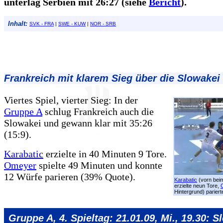
unterlag Serbien mit 26:27 (siehe
Bericht
).
Inhalt:
SVK - FRA
|
SWE - KUW
|
NOR - SRB
Frankreich mit klarem Sieg über die Slowakei
Viertes Spiel, vierter Sieg: In der
Gruppe A
schlug Frankreich auch die
Slowakei und gewann klar mit 35:26
(15:9).
Karabatic
erzielte in 40 Minuten 9 Tore.
Omeyer
spielte 49 Minuten und konnte
12 Würfe parieren (39% Quote).
Karabatic
(vorn bei
erzielte neun Tore,
Hintergrund) pariert
Gruppe A, 4. Spieltag: 21.01.09, Mi., 19.30: S