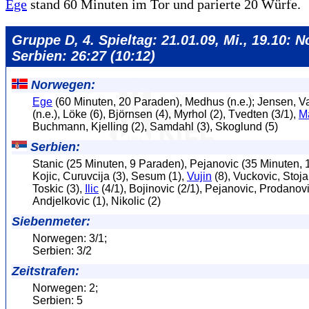
Ege
stand 60 Minuten im Tor und parierte 20 Würfe.
Gruppe D, 4. Spieltag: 21.01.09, Mi., 19.10: 
Serbien: 26:27 (10:12)
Norwegen:
Ege
(60 Minuten, 20 Paraden), Medhus (n.e.); Jensen, V
(n.e.), Löke (6), Björnsen (4), Myrhol (2), Tvedten (3/1),
M
Buchmann, Kjelling (2), Samdahl (3), Skoglund (5)
Serbien:
Stanic (25 Minuten, 9 Paraden), Pejanovic (35 Minuten, 
Kojic, Curuvcija (3), Sesum (1),
Vujin
(8), Vuckovic, Stoja
Toskic (3),
Ilic
(4/1), Bojinovic (2/1), Pejanovic, Prodanovi
Andjelkovic (1), Nikolic (2)
Siebenmeter:
Norwegen: 3/1;
Serbien: 3/2
Zeitstrafen:
Norwegen: 2;
Serbien: 5