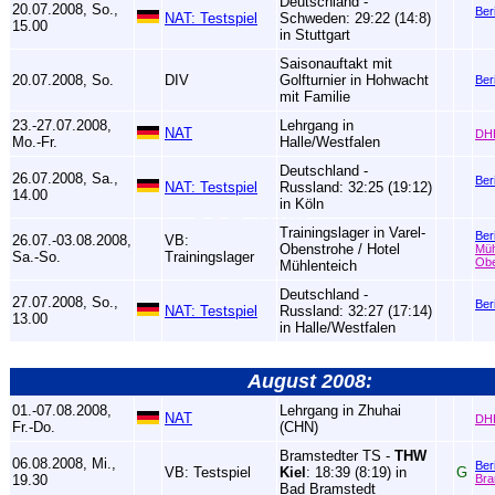
Deutschland -
20.07.2008, So.,
Ber
NAT: Testspiel
Schweden: 29:22 (14:8)
15.00
in Stuttgart
Saisonauftakt mit
20.07.2008, So.
DIV
Golfturnier in Hohwacht
Ber
mit Familie
23.-27.07.2008,
Lehrgang in
NAT
DH
Mo.-Fr.
Halle/Westfalen
Deutschland -
26.07.2008, Sa.,
Ber
NAT: Testspiel
Russland: 32:25 (19:12)
14.00
in Köln
Trainingslager in Varel-
Ber
26.07.-03.08.2008,
VB:
Obenstrohe / Hotel
Müh
Sa.-So.
Trainingslager
Obe
Mühlenteich
Deutschland -
27.07.2008, So.,
Ber
NAT: Testspiel
Russland: 32:27 (17:14)
13.00
in Halle/Westfalen
August 2008:
01.-07.08.2008,
Lehrgang in Zhuhai
NAT
DH
Fr.-Do.
(CHN)
Bramstedter TS -
THW
06.08.2008, Mi.,
Ber
VB: Testspiel
Kiel
: 18:39 (8:19) in
G
19.30
Bra
Bad Bramstedt