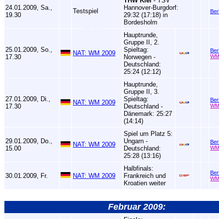
THW Kiel
- TSV
24.01.2009, Sa.,
Hannover-Burgdorf:
Testspiel
Ber
19.30
29:32 (17:18) in
Bordesholm
Hauptrunde,
Gruppe II, 2.
25.01.2009, So.,
Spieltag:
Ber
NAT: WM 2009
17.30
Norwegen -
WM
Deutschland:
25:24 (12:12)
Hauptrunde,
Gruppe II, 3.
27.01.2009, Di.,
Spieltag:
Ber
NAT: WM 2009
17.30
Deutschland -
WM
Dänemark: 25:27
(14:14)
Spiel um Platz 5:
29.01.2009, Do.,
Ungarn -
Ber
NAT: WM 2009
15.00
Deutschland:
WM
25:28 (13:16)
Halbfinals:
Ber
30.01.2009, Fr.
NAT: WM 2009
Frankreich und
WM
Kroatien weiter
Februar 2009: