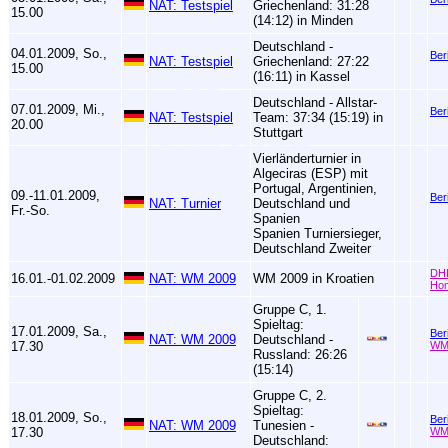
NAT: Testspiel
Griechenland: 31:28
15.00
(14:12) in Minden
Deutschland -
04.01.2009, So.,
Ber
NAT: Testspiel
Griechenland: 27:22
15.00
(16:11) in Kassel
Deutschland - Allstar-
07.01.2009, Mi.,
Ber
NAT: Testspiel
Team: 37:34 (15:19) in
20.00
Stuttgart
Vierländerturnier in
Algeciras (ESP) mit
Portugal, Argentinien,
09.-11.01.2009,
Ber
NAT: Turnier
Deutschland und
Fr.-So.
Spanien
Spanien Turniersieger,
Deutschland Zweiter
DH
16.01.-01.02.2009
NAT: WM 2009
WM 2009 in Kroatien
Ho
Gruppe C, 1.
Spieltag:
17.01.2009, Sa.,
Ber
NAT: WM 2009
Deutschland -
17.30
WM
Russland: 26:26
(15:14)
Gruppe C, 2.
Spieltag:
18.01.2009, So.,
Ber
NAT: WM 2009
Tunesien -
17.30
WM
Deutschland: