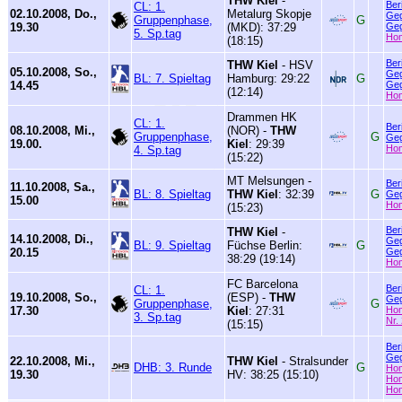
THW Kiel
-
Ber
CL: 1.
02.10.2008, Do.,
Metalurg Skopje
Geg
Gruppenphase,
G
19.30
(MKD): 37:29
Geg
5. Sp.tag
Ho
(18:15)
Ber
THW Kiel
- HSV
05.10.2008, So.,
Geg
BL: 7. Spieltag
Hamburg: 29:22
G
14.45
Geg
(12:14)
Ho
Drammen HK
CL: 1.
Ber
08.10.2008, Mi.,
(NOR) -
THW
Gruppenphase,
G
Geg
19.00.
Kiel
: 29:39
Ho
4. Sp.tag
(15:22)
MT Melsungen -
Ber
11.10.2008, Sa.,
BL: 8. Spieltag
THW Kiel
: 32:39
G
Geg
15.00
Ho
(15:23)
Ber
THW Kiel
-
14.10.2008, Di.,
Geg
BL: 9. Spieltag
Füchse Berlin:
G
20.15
Geg
38:29 (19:14)
Ho
FC Barcelona
Ber
CL: 1.
19.10.2008, So.,
(ESP) -
THW
Geg
Gruppenphase,
G
17.30
Kiel
: 27:31
Ho
3. Sp.tag
Nr.
(15:15)
Ber
Geg
22.10.2008, Mi.,
THW Kiel
- Stralsunder
DHB: 3. Runde
G
Ho
19.30
HV: 38:25 (15:10)
Ho
Ho