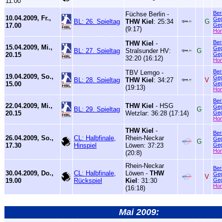
11.00
Ber
Füchse Berlin -
10.04.2009, Fr.,
Geg
BL: 26. Spieltag
THW Kiel
: 25:34
G
17.00
Geg
(9:17)
Ho
Ber
THW Kiel
-
15.04.2009, Mi.,
Geg
BL: 27. Spieltag
Stralsunder HV:
G
20.15
Geg
32:20 (16:12)
Ho
Ber
TBV Lemgo -
19.04.2009, So.,
Geg
BL: 28. Spieltag
THW Kiel
: 34:27
V
15.00
Geg
(19:13)
Ho
Ber
22.04.2009, Mi.,
THW Kiel
- HSG
Geg
BL: 29. Spieltag
G
20.15
Wetzlar: 36:28 (17:14)
Geg
Ho
THW Kiel
-
Ber
26.04.2009, So.,
CL: Halbfinale,
Rhein-Neckar
Geg
G
17.30
Hinspiel
Löwen: 37:23
Geg
Ho
(20:8)
Rhein-Neckar
Ber
30.04.2009, Do.,
CL: Halbfinale,
Löwen -
THW
Geg
V
19.00
Rückspiel
Kiel
: 31:30
Geg
Ho
(16:18)
Mai 2009: