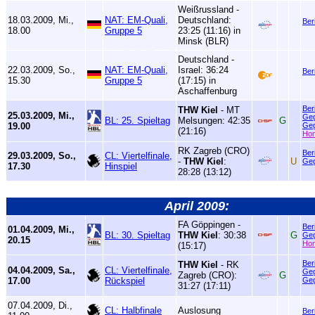
Weißrussland -
18.03.2009, Mi.,
NAT: EM-Quali,
Deutschland:
Ber
18.00
Gruppe 5
23:25 (11:16) in
Minsk (BLR)
Deutschland -
22.03.2009, So.,
NAT: EM-Quali,
Israel: 36:24
Ber
15.30
Gruppe 5
(17:15) in
Aschaffenburg
Ber
THW Kiel
- MT
25.03.2009, Mi.,
Geg
BL: 25. Spieltag
Melsungen: 42:35
G
19.00
Geg
(21:16)
Ho
RK Zagreb (CRO)
Ber
29.03.2009, So.,
CL: Viertelfinale,
-
THW Kiel
:
U
Geg
17.30
Hinspiel
28:28 (13:12)
April 2009:
FA Göppingen -
Ber
01.04.2009, Mi.,
BL: 30. Spieltag
THW Kiel
: 30:38
G
Geg
20.15
Ho
(15:17)
Ber
THW Kiel
- RK
04.04.2009, Sa.,
CL: Viertelfinale,
Geg
Zagreb (CRO):
G
17.00
Rückspiel
Geg
31:27 (17:11)
07.04.2009, Di.,
CL: Halbfinale
Auslosung
Ber