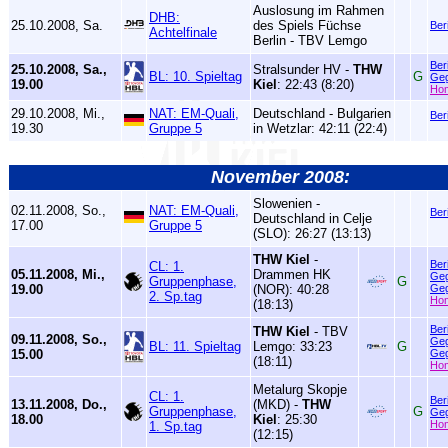
Auslosung im Rahmen
DHB:
25.10.2008, Sa.
des Spiels Füchse
Ber
Achtelfinale
Berlin - TBV Lemgo
Ber
25.10.2008, Sa.,
Stralsunder HV -
THW
BL: 10. Spieltag
G
Geg
19.00
Kiel
: 22:43 (8:20)
Ho
29.10.2008, Mi.,
NAT: EM-Quali,
Deutschland - Bulgarien
Ber
19.30
Gruppe 5
in Wetzlar: 42:11 (22:4)
November 2008:
Slowenien -
02.11.2008, So.,
NAT: EM-Quali,
Ber
Deutschland in Celje
17.00
Gruppe 5
(SLO): 26:27 (13:13)
THW Kiel
-
Ber
CL: 1.
05.11.2008, Mi.,
Drammen HK
Geg
Gruppenphase,
G
19.00
(NOR): 40:28
Geg
2. Sp.tag
Ho
(18:13)
Ber
THW Kiel
- TBV
09.11.2008, So.,
Geg
BL: 11. Spieltag
Lemgo: 33:23
G
15.00
Geg
(18:11)
Ho
Metalurg Skopje
CL: 1.
Ber
13.11.2008, Do.,
(MKD) -
THW
Gruppenphase,
G
Geg
18.00
Kiel
: 25:30
Ho
1. Sp.tag
(12:15)