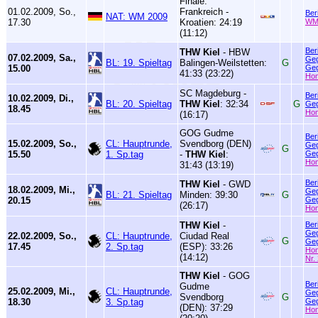
Finale:
01.02.2009, So.,
Frankreich -
Ber
NAT: WM 2009
17.30
Kroatien: 24:19
WM
(11:12)
Ber
THW Kiel
- HBW
07.02.2009, Sa.,
Geg
BL: 19. Spieltag
Balingen-Weilstetten:
G
15.00
Geg
41:33 (23:22)
Ho
SC Magdeburg -
Ber
10.02.2009, Di.,
BL: 20. Spieltag
THW Kiel
: 32:34
G
Geg
18.45
Ho
(16:17)
GOG Gudme
Ber
15.02.2009, So.,
CL: Hauptrunde,
Svendborg (DEN)
Geg
G
15.50
1. Sp.tag
-
THW Kiel
:
Geg
Ho
31:43 (13:19)
Ber
THW Kiel
- GWD
18.02.2009, Mi.,
Geg
BL: 21. Spieltag
Minden: 39:30
G
20.15
Geg
(26:17)
Ho
THW Kiel
-
Ber
Geg
22.02.2009, So.,
CL: Hauptrunde,
Ciudad Real
G
Geg
17.45
2. Sp.tag
(ESP): 33:26
Ho
(14:12)
Nr.
THW Kiel
- GOG
Ber
Gudme
25.02.2009, Mi.,
CL: Hauptrunde,
Geg
Svendborg
G
18.30
3. Sp.tag
Geg
(DEN): 37:29
Ho