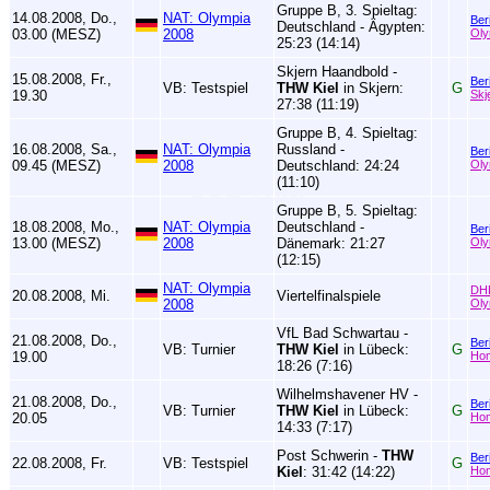
Gruppe B, 3. Spieltag:
14.08.2008, Do.,
NAT: Olympia
Ber
Deutschland - Ägypten:
03.00 (MESZ)
2008
Oly
25:23 (14:14)
Skjern Haandbold -
15.08.2008, Fr.,
Ber
VB: Testspiel
THW Kiel
in Skjern:
G
19.30
Skj
27:38 (11:19)
Gruppe B, 4. Spieltag:
16.08.2008, Sa.,
NAT: Olympia
Russland -
Ber
09.45 (MESZ)
2008
Deutschland: 24:24
Oly
(11:10)
Gruppe B, 5. Spieltag:
18.08.2008, Mo.,
NAT: Olympia
Deutschland -
Ber
13.00 (MESZ)
2008
Dänemark: 21:27
Oly
(12:15)
NAT: Olympia
DH
20.08.2008, Mi.
Viertelfinalspiele
2008
Oly
VfL Bad Schwartau -
21.08.2008, Do.,
Ber
VB: Turnier
THW Kiel
in Lübeck:
G
19.00
Ho
18:26 (7:16)
Wilhelmshavener HV -
21.08.2008, Do.,
Ber
VB: Turnier
THW Kiel
in Lübeck:
G
20.05
Ho
14:33 (7:17)
Post Schwerin -
THW
Ber
22.08.2008, Fr.
VB: Testspiel
G
Kiel
: 31:42 (14:22)
Ho