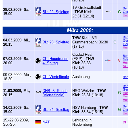
(20:20)
TV Großwallstadt
Ber
28.02.2009, Sa.,
BL: 22. Spieltag
-
THW Kiel
:
G
Geg
15.00
Ho
23:31 (12:14)
März 2009:
Ber
THW Kiel
- VfL
04.03.2009, Mi.,
Geg
BL: 23. Spieltag
Gummersbach: 36:30
G
20.15
Geg
(17:15)
Ho
Ciudad Real
Ber
07.03.2009, Sa.,
CL: Hauptrunde,
(ESP) -
THW
Geg
V
20.00
4. Sp.tag
Kiel
: 35:33
Ho
Nr.
(18:18)
09.03.2009, Mo.,
CL: Viertelfinale
Auslosung
Ber
18.30
Ber
Geg
11.03.2009, Mi.,
DHB: 5. Runde
HSG Wetzlar -
THW
G
Ho
20.15
(Viertelfinale)
Kiel
: 23:31 (10:18)
Ho
Ho
Ber
14.03.2009, Sa.,
HSV Hamburg -
THW
BL: 24. Spieltag
G
Geg
15.00
Kiel
: 33:34 (15:15)
Ho
15.-22.03.2009,
Lehrgang in
NAT
DH
So.-So.
Niedernberg