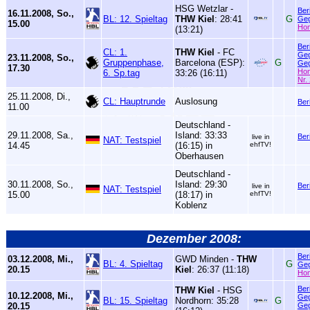
HSG Wetzlar -
Ber
16.11.2008, So.,
BL: 12. Spieltag
THW Kiel
: 28:41
G
Geg
15.00
Ho
(13:21)
Ber
CL: 1.
THW Kiel
- FC
Geg
23.11.2008, So.,
Gruppenphase,
Barcelona (ESP):
G
Geg
17.30
Ho
6. Sp.tag
33:26 (16:11)
Nr.
25.11.2008, Di.,
CL: Hauptrunde
Auslosung
Ber
11.00
Deutschland -
29.11.2008, Sa.,
Island: 33:33
Ber
live in
NAT: Testspiel
14.45
(16:15) in
ehfTV!
Oberhausen
Deutschland -
30.11.2008, So.,
Island: 29:30
Ber
live in
NAT: Testspiel
15.00
(18:17) in
ehfTV!
Koblenz
Dezember 2008:
Ber
03.12.2008, Mi.,
GWD Minden -
THW
BL: 4. Spieltag
G
Geg
20.15
Kiel
: 26:37 (11:18)
Ho
Ber
THW Kiel
- HSG
10.12.2008, Mi.,
Geg
BL: 15. Spieltag
Nordhorn: 35:28
G
20.15
Geg