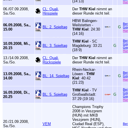
(14:13)
Ho
06./07.09.2008,
CL: Quali,
Der
THW Kiel
nimmt an
Sa./So.
Hinspiele
dieser Runde nicht teil.
HBW Balingen-
Ber
06.09.2008, Sa.,
Weilstetten -
BL: 2. Spieltag
G
Geg
15.00
THW Kiel
: 24:30
Ho
(14:16)
Ber
THW Kiel
- SC
10.09.2008, Mi.,
Geg
BL: 3. Spieltag
Magdeburg: 33:21
G
20.15
Geg
(18:9)
Ho
13./14.09.2008,
CL: Quali,
Der
THW Kiel
nimmt an
Sa./So.
Rückspiele
dieser Runde nicht teil.
Rhein-Neckar-
Ber
13.09.2008, Sa.,
Löwen -
THW
BL: 14. Spieltag
G
Geg
14.00
Kiel
: 40:42
Ho
(21:23)
Ber
THW Kiel
- TV
16.09.2008, Di.,
Geg
BL: 5. Spieltag
Großwallstadt:
G
20.25
Geg
37:29 (19:16)
Ho
Champions Trophy
2008 in Veszprem
(HUN) mit MKB
Veszprem (HUN),
20./21.09.2008,
VEM
Ciudad Real (ESP),
Ber
Sa./So.