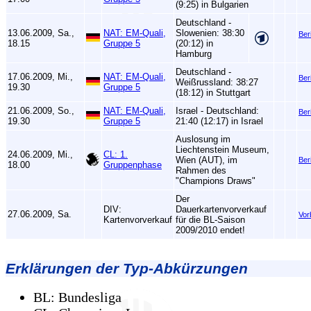
(9:25) in Bulgarien
Deutschland -
13.06.2009, Sa.,
NAT: EM-Quali,
Slowenien: 38:30
Ber
18.15
Gruppe 5
(20:12) in
Hamburg
Deutschland -
17.06.2009, Mi.,
NAT: EM-Quali,
Ber
Weißrussland: 38:27
19.30
Gruppe 5
(18:12) in Stuttgart
21.06.2009, So.,
NAT: EM-Quali,
Israel - Deutschland:
Ber
19.30
Gruppe 5
21:40 (12:17) in Israel
Auslosung im
Liechtenstein Museum,
24.06.2009, Mi.,
CL: 1.
Wien (AUT), im
Ber
18.00
Gruppenphase
Rahmen des
"Champions Draws"
Der
DIV:
Dauerkartenvorverkauf
27.06.2009, Sa.
Vor
Kartenvorverkauf
für die BL-Saison
2009/2010 endet!
Erklärungen der Typ-Abkürzungen
BL: Bundesliga