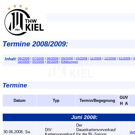
Termine 2008/2009:
Inhalt:
06/2008
|
07/2008
|
08/2008
|
09/2008
|
10/2008
|
11/2008
|
12/2008
|
01/2009
|
0
04/2009
|
05/2009
|
06/2009
|
Erklärungen
Termine
GUV
Datum
Typ
Termin/Begegnung
H
A
Juni 2008:
Der
DIV:
Dauerkartenvorverkauf
30.06.2008, Sa.
Vor
Kartenvorverkauf
für die BL-Saison