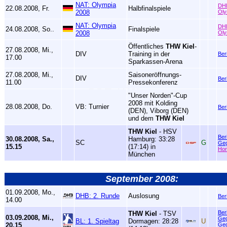
NAT: Olympia
DH
22.08.2008, Fr.
Halbfinalspiele
2008
Oly
NAT: Olympia
DH
24.08.2008, So..
Finalspiele
2008
Oly
Öffentliches
THW Kiel
-
27.08.2008, Mi.,
DIV
Training in der
Ber
17.00
Sparkassen-Arena
27.08.2008, Mi.,
Saisoneröffnungs-
DIV
Ber
11.00
Pressekonferenz
"Unser Norden"-Cup
2008 mit Kolding
28.08.2008, Do.
VB: Turnier
Ber
(DEN), Viborg (DEN)
und dem
THW Kiel
THW Kiel
- HSV
Ber
30.08.2008, Sa.,
Hamburg: 33:28
SC
G
Geg
15.15
(17:14) in
Ho
München
September 2008:
01.09.2008, Mo.,
DHB: 2. Runde
Auslosung
Ber
14.00
Ber
THW Kiel
- TSV
03.09.2008, Mi.,
Geg
BL: 1. Spieltag
Dormagen: 28:28
U
20.15
Geg