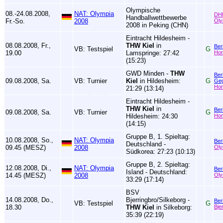
Olympische
08.-24.08.2008,
NAT: Olympia
DH
Handballwettbewerbe
Fr.-So.
2008
Oly
2008 in Peking (CHN)
Eintracht Hildesheim -
08.08.2008, Fr.,
THW Kiel
in
Ber
VB: Testspiel
G
19.00
Lamspringe: 27:42
Ho
(15:23)
GWD Minden -
THW
Ber
09.08.2008, Sa.
VB: Turnier
Kiel
in Hildesheim:
G
Geg
Ho
21:29 (13:14)
Eintracht Hildesheim -
THW Kiel
in
Ber
09.08.2008, Sa.
VB: Turnier
G
Hildesheim: 24:30
Ho
(14:15)
Gruppe B, 1. Spieltag:
10.08.2008, So.,
NAT: Olympia
Ber
Deutschland -
09.45 (MESZ)
2008
Oly
Südkorea: 27:23 (10:13)
Gruppe B, 2. Spieltag:
12.08.2008, Di.,
NAT: Olympia
Ber
Island - Deutschland:
14.45 (MESZ)
2008
Oly
33:29 (17:14)
BSV
14.08.2008, Do.,
Bjerringbro/Silkeborg -
Ber
VB: Testspiel
G
18.30
THW Kiel
in Silkeborg:
Bje
35:39 (22:19)