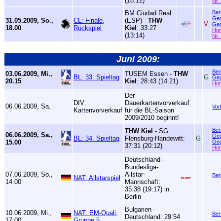
(18:12)
Nr.
BM Ciudad Real
Ber
Geg
31.05.2009, So.,
CL: Finale,
(ESP) -
THW
V
Geg
18.00
Rückspiel
Kiel
: 33:27
Ho
(13:14)
Nr.
Juni 2009:
Ber
03.06.2009, Mi.,
TUSEM Essen -
THW
BL: 33. Spieltag
G
Geg
20.15
Kiel
: 28:43 (14:21)
Ho
Der
DIV:
Dauerkartenvorverkauf
06.06.2009, Sa.
Vor
Kartenvorverkauf
für die BL-Saison
2009/2010 beginnt!
Ber
THW Kiel
- SG
06.06.2009, Sa.,
Geg
BL: 34. Spieltag
Flensburg-Handewitt:
G
15.00
Geg
37:31 (20:12)
Ho
Deutschland -
Bundesliga-
07.06.2009, So.,
Allstar-
Ber
NAT: Allstarspiel
14.00
Mannschaft:
35:38 (19:17) in
Berlin
Bulgarien -
10.06.2009, Mi.,
NAT: EM-Quali,
Ber
Deutschland: 29:54
17.00
Gruppe 5