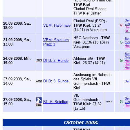
HSG Nordhorn und dem
THW Kiel
Ciudad Real Sieger,
THW Kiel Dritter
Ber
Ciudad Real (ESP) -
20.09.2008, Sa.,
Geg
VEM: Halbfinale
THW Kiel
: 31:24
V
18.00
Ho
(14:11) in Veszprem
Nr.
HSG Nordhorn -
THW
Ber
21.09.2008, So.,
VEM: Spiel um
Kiel
: 31:36 (13:18) in
G
Geg
13.00
Platz 3
Ho
Veszprem
Ber
Geg
24.09.2008, Mi.,
Ahlener SG -
THW
DHB: 2. Runde
G
Ho
19.00
Kiel
: 26:37 (14:21)
Ho
Ho
Auslosung im Rahmen
27.09.2008, Sa.,
des Spiels VfL
DHB: 3. Runde
Ber
14.00
Gummersbach -
THW
Kiel
VfL
Ber
27.09.2008, Sa.,
Gummersbach -
BL: 6. Spieltag
G
Geg
15.00
THW Kiel
: 27:32
Ho
(17:16)
Oktober 2008: