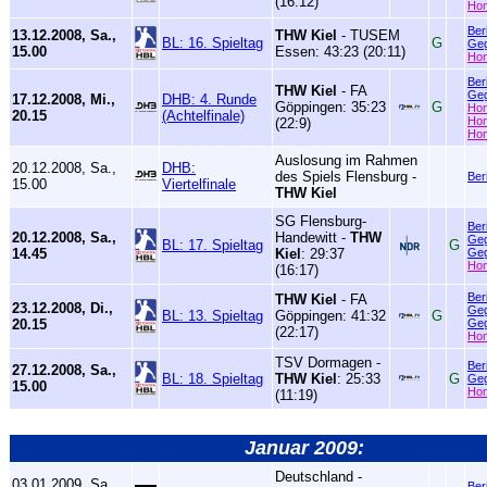
(16:12)
Ho
Ber
13.12.2008, Sa.,
THW Kiel
- TUSEM
BL: 16. Spieltag
G
Geg
15.00
Essen: 43:23 (20:11)
Ho
Ber
THW Kiel
- FA
Geg
17.12.2008, Mi.,
DHB: 4. Runde
Göppingen: 35:23
G
Ho
20.15
(Achtelfinale)
Ho
(22:9)
Ho
Auslosung im Rahmen
20.12.2008, Sa.,
DHB:
des Spiels Flensburg -
Ber
15.00
Viertelfinale
THW Kiel
SG Flensburg-
Ber
20.12.2008, Sa.,
Handewitt -
THW
Geg
BL: 17. Spieltag
G
14.45
Kiel
: 29:37
Geg
Ho
(16:17)
Ber
THW Kiel
- FA
23.12.2008, Di.,
Geg
BL: 13. Spieltag
Göppingen: 41:32
G
20.15
Geg
(22:17)
Ho
TSV Dormagen -
Ber
27.12.2008, Sa.,
BL: 18. Spieltag
THW Kiel
: 25:33
G
Geg
15.00
Ho
(11:19)
Januar 2009:
Deutschland -
03.01.2009, Sa.,
Ber