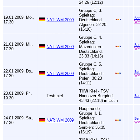
24:26 (12:12)
Gruppe C, 3.
Spieltag:
19.01.2009, Mo.,
Ber
NAT: WM 2009
Deutschland -
17.30
WM
Algerien: 32:20
(16:10)
Gruppe C, 4.
Spieltag:
21.01.2009, Mi.,
Ber
NAT: WM 2009
Mazedonien -
17.30
WM
Deutschland:
23:33 (14:13)
Gruppe C, 5.
Spieltag:
22.01.2009, Do.,
Ber
NAT: WM 2009
Deutschland -
17.30
WM
Polen: 30:23
(14:11)
THW Kiel
- TSV
23.01.2009, Fr.,
Testspiel
Hannover-Burgdorf:
Ber
19.30
43:43 (22:18) in Eutin
Hauptrunde,
Gruppe II, 1.
24.01.2009, Sa.,
Spieltag:
Ber
NAT: WM 2009
17.30
Deutschland -
WM
Serbien: 35:35
(16:19)