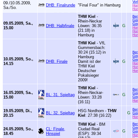
Vor
09./10.05.2009,
DHB: Finalrunde
"Final Four" in Hamburg
Ho
Sa./So.
Ho
THW Kiel
-
Ber
Geg
Rhein-Neckar
09.05.2009, Sa.,
Geg
DHB: Halbfinale
Löwen: 36:35
G
15.00
Ho
(21:18) in
Ho
Hamburg
Ho
THW Kiel
- VfL
Gummersbach:
30:24 (15:12) in
Ber
Geg
Hamburg
10.05.2009, So.,
Geg
DHB: Finale
Damit ist der
G
14.15
Ho
THW Kiel
Ho
Deutscher
Ho
Pokalsieger
2009!
THW Kiel
-
Ber
16.05.2009, Sa.,
Rhein-Neckar-
Geg
BL: 31. Spieltag
G
15.00
Löwen: 33:28
Geg
Ho
(16:11)
Ber
19.05.2009, Di.,
HSG Nordhorn -
THW
BL: 32. Spieltag
G
Geg
20.15
Kiel
: 27:38 (16:22)
Ho
THW Kiel
- BM
Ber
Geg
24.05.2009, So.,
CL: Finale,
Ciudad Real
G
Geg
18.45
Hinspiel
(ESP): 39:34
Ho