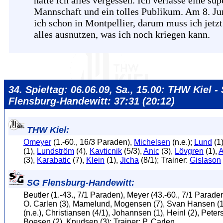
Mannschaft und ein tolles Publikum. Am 8. Ju
ich schon in Montpellier, darum muss ich jetzt
alles ausnutzen, was ich noch kriegen kann.
34. Spieltag: 06.06.09, Sa., 15.00: THW Kiel -
Flensburg-Handewitt: 37:31 (20:12)
THW Kiel:
Omeyer
(1.-60., 16/3 Paraden),
Michelsen
(n.e.);
Lund
(1
(1),
Lundström
(4),
Kavticnik
(5/3),
Anic
(3),
Lövgren
(1),
(3),
Karabatic
(7),
Klein
(1),
Jicha
(8/1); Trainer:
Gislason
SG Flensburg-Handewitt:
Beutler (1.-43., 7/1 Paraden), Meyer (43.-60., 7/1 Parade
O. Carlen (3), Mamelund, Mogensen (7), Svan Hansen (1
(n.e.), Christiansen (4/1), Johannsen (1), Heinl (2), Peter
Boesen (2), Knudsen (3); Trainer: P. Carlen