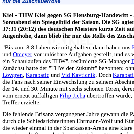
nur die Zuschauerrolle
Kiel - THW Kiel gegen SG Flensburg-Handewitt -
Sonnabend ein Spiegelbild der Saison. Die SG agie
37:31 (20:12) des deutschen Meisters kurze Zeit au
Augenhöhe, dann blieb ihr nur die Rolle des Zusch
"Bis zum 8:8 haben wir mitgehalten, dann haben uns
und
Omeyer
vor unlösbare Aufgaben gestellt, und es 
ein Schaulaufen des THW", resümierte SG-Manager
F
Zunächst hatte der "THW der Zukunft" begonnen: oh
Lövgren
,
Karabatic
und
Vid Kavticnik
. Doch
Karabati
die Fans nach seiner Einwechslung zu seinem Abschi
der 14. und 30. Minute mit sechs schönen Toren, dere
vom erneut auffälligen
Filip Jicha
übertroffen wurde, 
Treffer erzielte.
Die fehlende Brisanz vergangener Jahre gewann die Pa
durch die Schiedsrichterinnen Ehrmann-Wolf und Kün
die wieder einmal in der Sparkassen-Arena eine klare