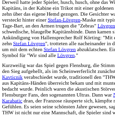
Derweil hatte jeder Spieler, husch, husch, ohne das W
Kapitäns, in der Kabine ein Trikot mit einer golden
zehn über das eigene Hemd gezogen. Die Gesichter w
versteckt hinter einer
Stefan-Lövgren
-Maske mit typi
Tage-Bart, an den Armen trugen die "Zebras"
Lövgren
schwedische, blaugelbe Kapitänsbinde. Dann kamen si
Ankündigung von Hallensprecher Rolf Körting: "Mi
zehn
Stefan Lövgren
", trotteten alle nacheinander in 
um mit dem echten
Stefan Lövgren
abzuklatschen. Ei
Symbol für "Wir sind alle
Lövgren
."
Kurzweilig war das Spiel gegen Flensburg, die Stim
den Sieg aufgehellt, als im Scheinwerferlicht zunächs
Kavticnik
verabschiedet wurde, traditionell den "THW
aus Kapitäns-Händen überreicht bekam und mit munt
bedacht wurde. Peinlich waren die akustischen Störv
Flensburger Fans, den sogenannten Ultras. Dann war
Karabatic
dran, der Franzose räusperte sich, kämpfte 
Gefühlen. Es seien seine schönsten Jahre gewesen, sag
THW ist nicht nur eine Mannschaft, die Spieler sind 