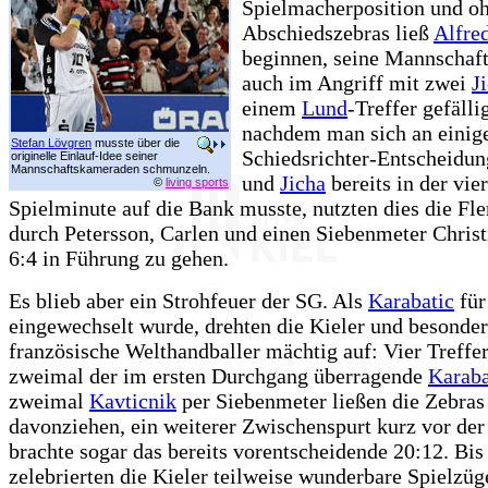
Spielmacherposition und oh
Abschiedszebras ließ
Alfre
beginnen, seine Mannschaft 
auch im Angriff mit zwei
J
einem
Lund
-Treffer gefälli
nachdem man sich an einig
Stefan Lövgren
musste über die
Schiedsrichter-Entscheidun
originelle Einlauf-Idee seiner
Mannschaftskameraden schmunzeln.
und
Jicha
bereits in der vie
©
living sports
Spielminute auf die Bank musste, nutzten dies die Fl
durch Petersson, Carlen und einen Siebenmeter Christ
6:4 in Führung zu gehen.
Es blieb aber ein Strohfeuer der SG. Als
Karabatic
fü
eingewechselt wurde, drehten die Kieler und besonder
französische Welthandballer mächtig auf: Vier Treffer
zweimal der im ersten Durchgang überragende
Karaba
zweimal
Kavticnik
per Siebenmeter ließen die Zebras
davonziehen, ein weiterer Zwischenspurt kurz vor der
brachte sogar das bereits vorentscheidende 20:12. Bis
zelebrierten die Kieler teilweise wunderbare Spielzüg