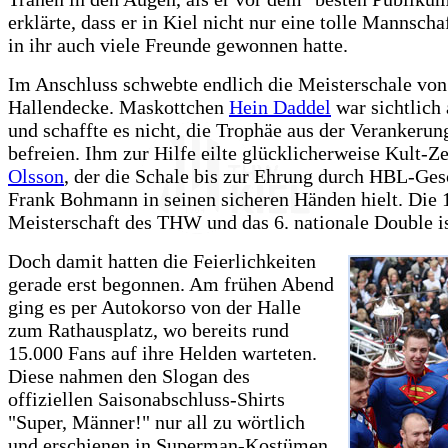
erklärte, dass er in Kiel nicht nur eine tolle Mannscha
in ihr auch viele Freunde gewonnen hatte.
Im Anschluss schwebte endlich die Meisterschale von
Hallendecke. Maskottchen
Hein Daddel
war sichtlich 
und schaffte es nicht, die Trophäe aus der Verankerun
befreien. Ihm zur Hilfe eilte glücklicherweise Kult-Z
Olsson
, der die Schale bis zur Ehrung durch HBL-Ges
Frank Bohmann in seinen sicheren Händen hielt. Die 
Meisterschaft des THW und das 6. nationale Double is
Doch damit hatten die Feierlichkeiten
gerade erst begonnen. Am frühen Abend
ging es per Autokorso von der Halle
zum Rathausplatz, wo bereits rund
15.000 Fans auf ihre Helden warteten.
Diese nahmen den Slogan des
offiziellen Saisonabschluss-Shirts
"Super, Männer!" nur all zu wörtlich
und erschienen in Superman-Kostümen