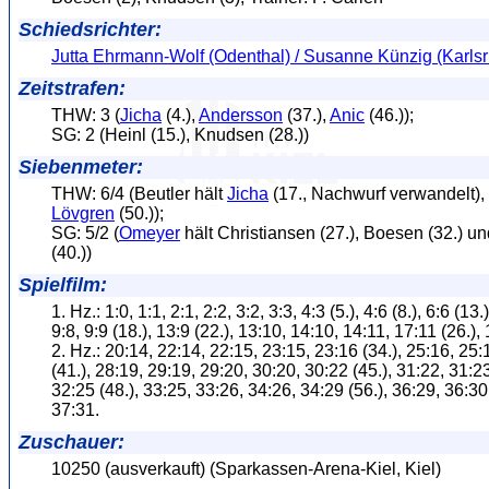
Schiedsrichter:
Jutta Ehrmann-Wolf (Odenthal) / Susanne Künzig (Karls
Zeitstrafen:
THW: 3 (
Jicha
(4.),
Andersson
(37.),
Anic
(46.));
SG: 2 (Heinl (15.), Knudsen (28.))
Siebenmeter:
THW: 6/4 (Beutler hält
Jicha
(17., Nachwurf verwandelt),
Lövgren
(50.));
SG: 5/2 (
Omeyer
hält Christiansen (27.), Boesen (32.) u
(40.))
Spielfilm:
1. Hz.: 1:0, 1:1, 2:1, 2:2, 3:2, 3:3, 4:3 (5.), 4:6 (8.), 6:6 (13.)
9:8, 9:9 (18.), 13:9 (22.), 13:10, 14:10, 14:11, 17:11 (26.),
2. Hz.: 20:14, 22:14, 22:15, 23:15, 23:16 (34.), 25:16, 25:
(41.), 28:19, 29:19, 29:20, 30:20, 30:22 (45.), 31:22, 31:2
32:25 (48.), 33:25, 33:26, 34:26, 34:29 (56.), 36:29, 36:30
37:31.
Zuschauer:
10250 (ausverkauft) (Sparkassen-Arena-Kiel, Kiel)