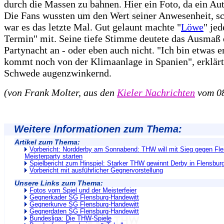
durch die Massen zu bahnen. Hier ein Foto, da ein A
Die Fans wussten um den Wert seiner Anwesenheit, sc
war es das letzte Mal. Gut gelaunt machte "
Löwe
" je
Termin" mit. Seine tiefe Stimme deutete das Ausmaß 
Partynacht an - oder eben auch nicht. "Ich bin etwas e
kommt noch von der Klimaanlage in Spanien", erklärt
Schwede augenzwinkernd.
(von Frank Molter, aus den
Kieler Nachrichten
vom 08
Weitere Informationen zum Thema:
Artikel zum Thema:
Vorbericht: Nordderby am Sonnabend: THW will mit Sieg gegen Fle
Meisterparty starten
Spielbericht zum Hinspiel: Starker THW gewinnt Derby in Flensbur
Vorbericht mit ausführlicher Gegnervorstellung
Unsere Links zum Thema:
Fotos vom Spiel und der Meisterfeier
Gegnerkader SG Flensburg-Handewitt
Gegnerkurve SG Flensburg-Handewitt
Gegnerdaten SG Flensburg-Handewitt
Bundesliga: Die THW-Spiele