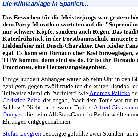
Die Klimaanlage in Spanien...
Das Erwachen für die Meisterjungs war gestern bö
dem Party-Marathon warteten auf die "Supermänn
nur schwere Köpfe, sondern auch Regen. Das tradit
Katerfrühstück in der Forstbaumschule mutierte 
Heldenfeier mit Dusch-Charakter. Den Kieler Fans
egal. Es kann ein Tornado über Kiel hinwegfegen, 
THW kommt, dann sind sie da. Er ist ihr Tornado 
Emotionen, eine Herzensangelegenheit.
Einige hundert Anhänger waren ab zehn Uhr in den Bi
gepilgert, gegen zwölf trudelten die ersten Handballer
Teilweise ziemlich "zerfeiert" wie
Andreas Palicka
ode
Christian Zeitz
, der angab, "nach dem Tonis war für 
Schluss". Nicht dabei waren Trainer
Alfred Gislason
u
Omeyer
, die beim All-Star-Game in Berlin weilten un
Ehrungen entgegennahmen.
Stefan Lövgren
benötigte gefühlte zwei Stunden, um 