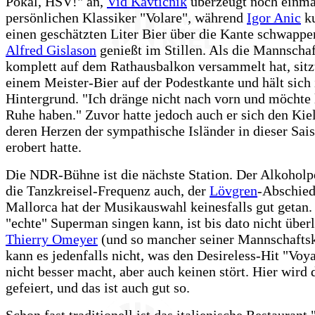
Pokal, HSV!" an,
Vid Kavticnik
überzeugt noch einma
persönlichen Klassiker "Volare", während
Igor Anic
ku
einen geschätzten Liter Bier über die Kante schwappen
Alfred Gislason
genießt im Stillen. Als die Mannschaf
komplett auf dem Rathausbalkon versammelt hat, sitzt
einem Meister-Bier auf der Podestkante und hält sich
Hintergrund. "Ich dränge nicht nach vorn und möchte 
Ruhe haben." Zuvor hatte jedoch auch er sich den Kiel
deren Herzen der sympathische Isländer in dieser Sa
erobert hatte.
Die NDR-Bühne ist die nächste Station. Der Alkoholpe
die Tanzkreisel-Frequenz auch, der
Lövgren
-Abschied
Mallorca hat der Musikauswahl keinesfalls gut getan.
"echte" Superman singen kann, ist bis dato nicht überl
Thierry Omeyer
(und so mancher seiner Mannschafts
kann es jedenfalls nicht, was den Desireless-Hit "Voy
nicht besser macht, aber auch keinen stört. Hier wird 
gefeiert, und das ist auch gut so.
Schon fast traditionell ist das italienische Restaurant 