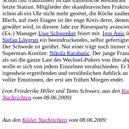
letzte Station. Mitglieder der skandinavischen Frakti
schon ab ein Uhr nicht mehr geortet, die Köche zaube
Blech, auf zwei Etagen ist der enge Kreis derer, denen
gewährt wird, in diesem Jahr zur Riesenparty avancie
(Ex-) Manager
Uwe Schwenker
feiert mit.
Igor Anic
ü
Stefan Lövgren
ein beeindruckendes, selbst gefertigtes
Der Schwede ist gerührt. Nur einer trägt noch immer 
Superman-Kostüm:
Nikola Karabatic
. Der junge Fran
als sei die ganze Last des Wechsel-Pokers von ihm abg
wolle er sich von jedem Einzelnen verabschieden. Er b
irgendwie ergreifenden und versöhnlichen Anblick an
voller Emotionen, der erst am frühen Morgen endet.
(von Friederike Hiller und Tamo Schwarz, aus den
Kie
Nachrichten
vom 08.06.2009)
Aus den
Kieler Nachrichten
vom 08.06.2009: