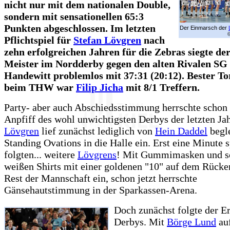
nicht nur mit dem nationalen Double,
sondern mit sensationellen 65:3
Punkten abgeschlossen. Im letzten
Der Einmarsch der
Pflichtspiel für
Stefan Lövgren
nach
zehn erfolgreichen Jahren für die Zebras siegte de
Meister im Nordderby gegen den alten Rivalen SG
Handewitt problemlos mit 37:31 (20:12). Bester To
beim THW war
Filip Jicha
mit 8/1 Treffern.
Party- aber auch Abschiedsstimmung herrschte schon
Anpfiff des wohl unwichtigsten Derbys der letzten Ja
Lövgren
lief zunächst lediglich von
Hein Daddel
begle
Standing Ovations in die Halle ein. Erst eine Minute s
folgten... weitere
Lövgrens
! Mit Gummimasken und s
weißen Shirts mit einer goldenen "10" auf dem Rücken
Rest der Mannschaft ein, schon jetzt herrschte
Gänsehautstimmung in der Sparkassen-Arena.
Doch zunächst folgte der Er
Derbys. Mit
Börge Lund
auf