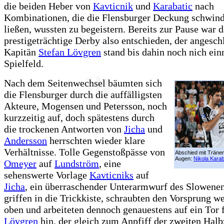
die beiden Heber von
Kavticnik
und
Karabatic
nach
Kombinationen, die die Flensburger Deckung schwind
ließen, wussten zu begeistern. Bereits zur Pause war d
prestigeträchtige Derby also entschieden, der angesc
Kapitän
Stefan Lövgren
stand bis dahin noch nich ei
Spielfeld.
Nach dem Seitenwechsel bäumten sich
die Flensburger durch die auffälligsten
Akteure, Mogensen und Petersson, noch
kurzzeitig auf, doch spätestens durch
die trockenen Antworten von
Jicha
und
Andersson
herrschten wieder klare
Verhältnisse. Tolle Gegenstoßpässe von
Abschied mit Tränen
Augen:
Nikola Karab
Omeyer
auf
Lundström
, eine
sehenswerte Vorlage
Kavticniks
auf
Jicha
, ein überraschender Unterarmwurf des Slowenen 
griffen in die Trickkiste, schraubten den Vorsprung we
oben und arbeiteten dennoch genauestens auf ein Tor 
Lövgren
hin, der gleich zum Anpfiff der zweiten Halb