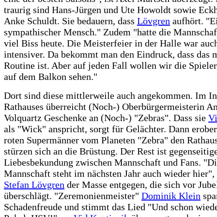
traurig sind Hans-Jürgen und Ute Howoldt sowie Eck
Anke Schuldt. Sie bedauern, dass
Lövgren
aufhört. "E
sympathischer Mensch." Zudem "hatte die Mannschaft
viel Biss heute. Die Meisterfeier in der Halle war au
intensiver. Da bekommt man den Eindruck, dass das m
Routine ist. Aber auf jeden Fall wollen wir die Spiele
auf dem Balkon sehen."
Dort sind diese mittlerweile auch angekommen. Im In
Rathauses überreicht (Noch-) Oberbürgermeisterin A
Volquartz Geschenke an (Noch-) "Zebras". Dass sie
Vi
als "Wick" anspricht, sorgt für Gelächter. Dann erober
roten Supermänner vom Planeten "Zebra" den Rathau
stürzen sich an die Brüstung. Der Rest ist gegenseitig
Liebesbekundung zwischen Mannschaft und Fans. "D
Mannschaft steht im nächsten Jahr auch wieder hier", 
Stefan Lövgren
der Masse entgegen, die sich vor Jube
überschlägt. "Zeremonienmeister"
Dominik Klein
spar
Schadenfreude und stimmt das Lied "Und schon wiede