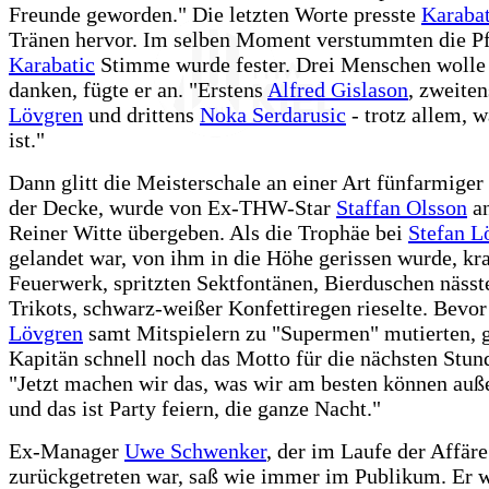
Freunde geworden." Die letzten Worte presste
Karabat
Tränen hervor. Im selben Moment verstummten die Pf
Karabatic
Stimme wurde fester. Drei Menschen wolle
danken, fügte er an. "Erstens
Alfred Gislason
, zweite
Lövgren
und drittens
Noka Serdarusic
- trotz allem, w
ist."
Dann glitt die Meisterschale an einer Art fünfarmige
der Decke, wurde von Ex-THW-Star
Staffan Olsson
an
Reiner Witte übergeben. Als die Trophäe bei
Stefan L
gelandet war, von ihm in die Höhe gerissen wurde, kr
Feuerwerk, spritzten Sektfontänen, Bierduschen näss
Trikots, schwarz-weißer Konfettiregen rieselte. Bevo
Lövgren
samt Mitspielern zu "Supermen" mutierten, 
Kapitän schnell noch das Motto für die nächsten Stun
"Jetzt machen wir das, was wir am besten können auße
und das ist Party feiern, die ganze Nacht."
Ex-Manager
Uwe Schwenker
, der im Laufe der Affäre
zurückgetreten war, saß wie immer im Publikum. Er w