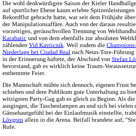
Die wohl denkwürdigste Saison der Kieler Handballge
auf sportlicher Ebene kaum erlebte Spitzenleistungen
Rekordflut gebracht hatte, war seit dem Frühjahr über
der Manipulationsaffäre. Auch von der daraus resulti
vorzeitigen, geräuschvollen Trennung von Welthandb
Karabatic
und von dem ebenfalls zur absoluten Weltk
zählenden
Vid Kavticnik
. Weil zudem die
Champions
Niederlage bei Ciudad Real
nach Neun-Tore-Führung n
in der Erinnerung haftete, der Abschied von
Stefan L
bevorstand, gab es wirklich keine Traum-Voraussetzun
enthemmte Feier.
Die Mannschaft mühte sich dennoch, eigenen Frust be
schieben und dem Publikum gute Unterhaltung zu bie
witzigsten Party-Gag gab es gleich zu Beginn. Als die
ausgingen, die Taschenlampen an und sich bei vielen 
Gänsehautgefühl bei der Einlaufmusik einstellte, trab
Lövgren
allein in die Arena. Beifall brandete auf, "Ste
Rufe.