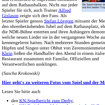
auf dem Rathausbalkon. Nicht nur jeder
Die Supermänner d
und ihre beiden Tro
Spieler für sich, auch Trainer
Alfred
Gislason
zeigte sich den Fans. Als
letzter Spieler genoss
Stefan Lövgren
mitsamt der Mei
den ohrenbetäubenden Jubel auf dem Rathausplatz, eh
die NDR-Bühne enterten und ihren Anhängern demonst
welche neuen Lieder sie in der vergangenen Woche au
kennengelernt hatten. Nach mehreren Stunden gemei
Hüpfen und Singen unter Obhut von Zeremonienmeis
Klein
ließen die Handballer den Abend in einem itali
Restaurant zusammen mit Familie, Offiziellen und
Verantwortlichen ausklingen.
(Sascha Krokowski)
Hier geht's zu weiteren Fotos vom Spiel und der Mei
Lesen Sie bitte auch
den
KN-Spielbericht zum Derby
,