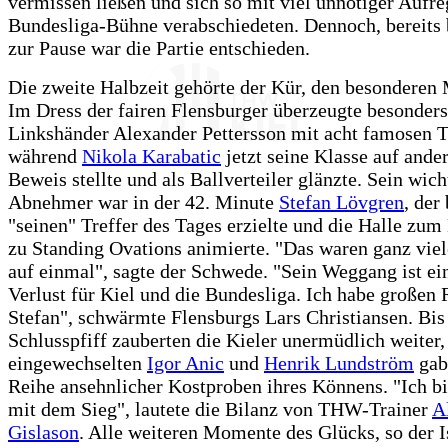
vermissen ließen und sich so mit viel unnötiger Aufr
Bundesliga-Bühne verabschiedeten. Dennoch, bereits
zur Pause war die Partie entschieden.
Die zweite Halbzeit gehörte der Kür, den besondere
Im Dress der fairen Flensburger überzeugte besonders
Linkshänder Alexander Pettersson mit acht famosen T
während
Nikola Karabatic
jetzt seine Klasse auf ander
Beweis stellte und als Ballverteiler glänzte. Sein wich
Abnehmer war in der 42. Minute
Stefan Lövgren
, der
"seinen" Treffer des Tages erzielte und die Halle zu
zu Standing Ovations animierte. "Das waren ganz vie
auf einmal", sagte der Schwede. "Sein Weggang ist ei
Verlust für Kiel und die Bundesliga. Ich habe großen 
Stefan", schwärmte Flensburgs Lars Christiansen. Bi
Schlusspfiff zauberten die Kieler unermüdlich weiter,
eingewechselten
Igor Anic
und
Henrik Lundström
gab
Reihe ansehnlicher Kostproben ihres Könnens. "Ich bi
mit dem Sieg", lautete die Bilanz von THW-Trainer
A
Gislason
. Alle weiteren Momente des Glücks, so der I