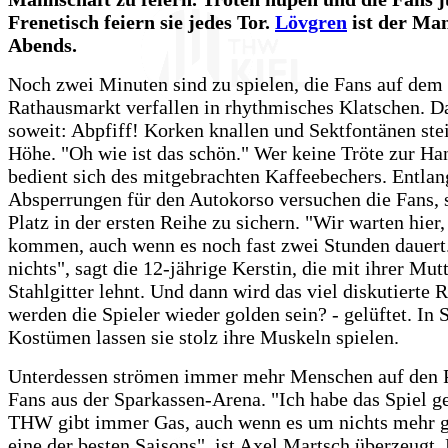
Frenetisch feiern sie jedes Tor.
Lövgren
ist der Ma
Abends.
Noch zwei Minuten sind zu spielen, die Fans auf dem
Rathausmarkt verfallen in rhythmisches Klatschen. Da
soweit: Abpfiff! Korken knallen und Sektfontänen stei
Höhe. "Oh wie ist das schön." Wer keine Tröte zur Ha
bedient sich des mitgebrachten Kaffeebechers. Entlan
Absperrungen für den Autokorso versuchen die Fans, 
Platz in der ersten Reihe zu sichern. "Wir warten hier, 
kommen, auch wenn es noch fast zwei Stunden dauert
nichts", sagt die 12-jährige Kerstin, die mit ihrer Mut
Stahlgitter lehnt. Und dann wird das viel diskutierte R
werden die Spieler wieder golden sein? - gelüftet. In
Kostümen lassen sie stolz ihre Muskeln spielen.
Unterdessen strömen immer mehr Menschen auf den P
Fans aus der Sparkassen-Arena. "Ich habe das Spiel g
THW gibt immer Gas, auch wenn es um nichts mehr g
eine der besten Saisons", ist Axel Martsch überzeugt.