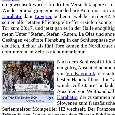
eingewechselt wurde. Im dritten Versuch klappte es d
Wieder einmal ging eine wunderbare Kombination vor
Karabatic
dann
Lövgren
bediente, welcher in der 42. 
seinen allerletzten Pflichtspieltreffer erzielen konnte 
Tor zum 28:17, und jetzt gab es in der Halle endgülti
mehr. Unter "Stefan, Stefan"-Rufen, La Olas und ande
Gesängen verkürzte Flensburg in der Schlussphase zw
deutlich, dichter als fünf Tore kamen die Nordlichter 
dominierenden Zebras nicht mehr heran.
Nach dem Schlusspfiff hieß
endgültig Abschied nehmen
von
Vid Kavticnik
, der sich
besten Handballfans" für "v
wundervolle Jahre" bedank
Abschied von Welthandbal
Karabatic
, der zusammen m
Der THW Kiel: Double 2009!
©
living sports
Slowenen zum französisch
Serienmeister Montpellier HB wechselt. Der Franzose
Tränen in den Augen, als er vor dem "besten Publiku