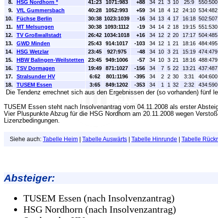
8.
HSG Nordhorn
*
41:23
1071:983
+88
34
21
3
10
25:9
550:500
9.
VfL Gummersbach
40:28
1052:993
+59
34
18
4
12
24:10
534:482
10.
Füchse Berlin
30:38
1023:1039
-16
34
13
4
17
16:18
502:507
11.
MT Melsungen
30:38
1093:1112
-19
34
14
2
18
19:15
551:530
12.
TV Großwallstadt
26:42
1034:1018
+16
34
12
2
20
17:17
504:485
13.
GWD Minden
25:43
914:1017
-103
34
12
1
21
18:16
484:495
14.
HSG Wetzlar
23:45
927:975
-48
34
10
3
21
15:19
474:479
15.
HBW Balingen-Weilstetten
23:45
949:1006
-57
34
10
3
21
18:16
488:479
16.
TSV Dormagen
19:49
871:1027
-156
34
7
5
22
13:21
437:487
17.
Stralsunder HV
6:62
801:1196
-395
34
2
2
30
3:31
404:600
18.
TUSEM Essen
3:65
849:1202
-353
34
1
1
32
2:32
434:590
Die Tendenz errechnet sich aus den Ergebnissen der (so vorhanden) fünf le
TUSEM Essen steht nach Insolvenantrag vom 04.11.2008 als erster Absteig
Vier Pluspunkte Abzug für die HSG Nordhorn am 20.11.2008 wegen Verstoß
Lizenzbedingungen.
Siehe auch:
Tabelle Heim
|
Tabelle Auswärts
|
Tabelle Hinrunde
|
Tabelle Rück
Absteiger:
TUSEM Essen (nach Insolvenzantrag)
HSG Nordhorn (nach Insolvenzantrag)