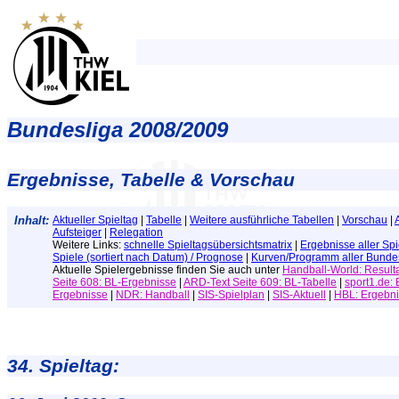
Bundesliga 2008/2009
Ergebnisse, Tabelle & Vorschau
Inhalt:
Aktueller Spieltag
|
Tabelle
|
Weitere ausführliche Tabellen
|
Vorschau
|
Aufsteiger
|
Relegation
Weitere Links:
schnelle Spieltagsübersichtsmatrix
|
Ergebnisse aller Spi
Spiele (sortiert nach Datum) / Prognose
|
Kurven/Programm aller Bundes
Aktuelle Spielergebnisse
finden Sie auch unter
Handball-World: Result
Seite 608: BL-Ergebnisse
|
ARD-Text Seite 609: BL-Tabelle
|
sport1.de:
Ergebnisse
|
NDR: Handball
|
SIS-Spielplan
|
SIS-Aktuell
|
HBL: Ergebn
34. Spieltag: