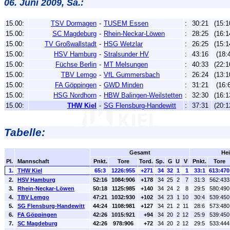
06. Juni 2009, Sa.:
15.00:
TSV Dormagen
-
TUSEM Essen
:
30:21
(15:1
15.00:
SC Magdeburg
-
Rhein-Neckar-Löwen
:
28:25
(16:1
15.00:
TV Großwallstadt
-
HSG Wetzlar
:
26:25
(15:1
15.00:
HSV Hamburg
-
Stralsunder HV
:
43:16
(18:4
15.00:
Füchse Berlin
-
MT Melsungen
:
40:33
(22:1
15.00:
TBV Lemgo
-
VfL Gummersbach
:
26:24
(13:1
15.00:
FA Göppingen
-
GWD Minden
:
31:21
(16:6
15.00:
HSG Nordhorn
-
HBW Balingen-Weilstetten
:
32:30
(16:1
15.00:
THW Kiel
-
SG Flensburg-Handewitt
:
37:31
(20:1
Tabelle:
Gesamt
He
Pl.
Mannschaft
Pnkt.
Tore
Tord.
Sp.
G
U
V
Pnkt.
Tore
1.
THW Kiel
65:3
1226:955
+271
34
32
1
1
33:1
613:470
2.
HSV Hamburg
52:16
1084:906
+178
34
25
2
7
31:3
562:433
3.
Rhein-Neckar-Löwen
50:18
1125:985
+140
34
24
2
8
29:5
580:490
4.
TBV Lemgo
47:21
1032:930
+102
34
23
1
10
30:4
539:450
5.
SG Flensburg-Handewitt
44:24
1108:981
+127
34
21
2
11
28:6
573:480
6.
FA Göppingen
42:26
1015:921
+94
34
20
2
12
25:9
539:450
7.
SC Magdeburg
42:26
978:906
+72
34
20
2
12
29:5
533:444