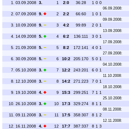
1.
03.09.2008
3.
1
2:0
36:28
1
0
0
06.09.2008:
2.
07.09.2008
9.
2
2:2
66:60
1
0
1
09.09.2008:
3.
10.09.2008
9.
3
4:2
99:89
2
0
1
13.09.2008:
4.
14.09.2008
5.
4
6:2
136:111
3
0
1
17.09.2008:
5.
21.09.2008
5.
5
8:2
172:141
4
0
1
27.09.2008:
6.
30.09.2008
5.
6
10:2
205:170
5
0
1
04.10.2008:
7.
05.10.2008
3.
7
12:2
243:201
6
0
1
11.10.2008:
8.
12.10.2008
3.
8
14:2
271:223
7
0
1
18.10.2008:
9.
19.10.2008
4.
9
15:3
299:251
7
1
1
25.10.2008:
10.
26.10.2008
3.
10
17:3
329:274
8
1
1
08.11.2008:
11.
09.11.2008
3.
11
17:5
358:307
8
1
2
12.11.2008:
12.
16.11.2008
4.
12
17:7
387:337
8
1
3