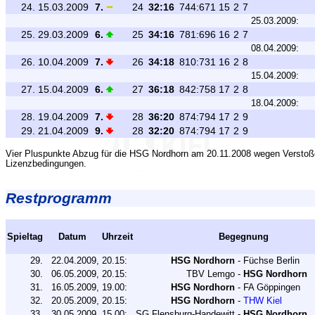
24.
15.03.2009
7.
24
32:16
744:671
15
2
7
25.03.2009:
25.
29.03.2009
6.
25
34:16
781:696
16
2
7
08.04.2009:
26.
10.04.2009
7.
26
34:18
810:731
16
2
8
15.04.2009:
27.
15.04.2009
6.
27
36:18
842:758
17
2
8
18.04.2009:
28.
19.04.2009
7.
28
36:20
874:794
17
2
9
29.
21.04.2009
9.
28
32:20
874:794
17
2
9
Vier Pluspunkte Abzug für die HSG Nordhorn am 20.11.2008 wegen Verstoß
Lizenzbedingungen.
Restprogramm
Spieltag
Datum
Uhrzeit
Begegnung
29.
22.04.2009,
20.15:
HSG Nordhorn
-
Füchse Berlin
30.
06.05.2009,
20.15:
TBV Lemgo
-
HSG Nordhorn
31.
16.05.2009,
19.00:
HSG Nordhorn
-
FA Göppingen
32.
20.05.2009,
20.15:
HSG Nordhorn
-
THW Kiel
33.
30.05.2009,
15.00:
SG Flensburg-Handewitt
-
HSG Nordhorn