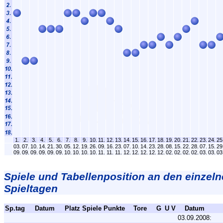
1.
2.
3.
4.
5.
6.
7.
8.
9.
10.
11.
12.
13.
14.
15.
16.
17.
18.
19.
20.
21.
22.
23.
24.
25
03.
07.
10.
14.
21.
30.
05.
12.
19.
26.
09.
16.
23.
07.
10.
14.
23.
28.
08.
15.
22.
28.
07.
15.
29
09.
09.
09.
09.
09.
09.
10.
10.
10.
10.
11.
11.
11.
12.
12.
12.
12.
12.
02.
02.
02.
02.
03.
03.
03
Spiele und Tabellenposition an den einzel
Spieltagen
Sp.tag
Datum
Platz
Spiele
Punkte
Tore
G
U
V
Datum
03.09.2008: