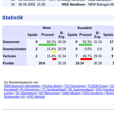
34.
06.06.2009,
15.00:
HSG Nordhorn
-
HBW Balingen-Wei
Statistik
Heim
Auswärts
Ø-
Ø-
Spiele
Prozent
Spiele
Prozent
Spiele
Erg.
Erg.
Gewonnen
9
69,2%
34:28
8
53,3%
31:24
17
Unentschieden
2
15,4%
28:28
0
0,0%
0:0
2
Verloren
2
15,4%
31:34
7
46,7%
29:33
9
Punkte
20:6
33:29
16:14
30:28
3
Zur Bundesligakurve von
HBW Balingen-Weilstetten
|
Füchse Berlin
|
TSV Dormagen
|
TUSEM Essen
|
SG
Handewitt
|
FA Göppingen
|
TV Großwallstadt
|
VfL Gummersbach
|
HSV Hambu
Lemgo
|
SC Magdeburg
|
MT Melsungen
|
GWD Minden
|
HSG Nordhorn
|
Rhei
Stralsunder HV
|
HSG Wetzlar