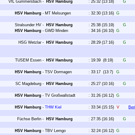
VfL Gummersbach
-
HSV Hamburg
:
25:32
(13:18)
G
HSV Hamburg
-
MT Melsungen
:
32:30
(13:16)
G
Stralsunder HV
-
HSV Hamburg
:
25:38
(15:19)
G
HSV Hamburg
-
GWD Minden
:
34:16
(16:10)
G
HSG Wetzlar
-
HSV Hamburg
:
28:29
(17:16)
G
TUSEM Essen
-
HSV Hamburg
:
19:39
(8:19)
G
HSV Hamburg
-
TSV Dormagen
:
33:17
(13:7)
G
SC Magdeburg
-
HSV Hamburg
:
25:27
(10:16)
G
HSV Hamburg
-
TV Großwallstadt
:
31:26
(16:12)
G
HSV Hamburg
-
THW Kiel
:
33:34
(15:15)
V
Ber
Füchse Berlin
-
HSV Hamburg
:
27:35
(16:16)
G
HSV Hamburg
-
TBV Lemgo
:
32:24
(16:12)
G