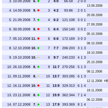
3.
10.09.2008
6.
2
4:0
66:58
2
0
0
13.09.2008:
4.
14.09.2008
9.
3
4:2
93:86
2
0
1
20.09.2008:
5.
21.09.2008
7.
4
6:2
121:108
3
0
1
27.09.2008:
6.
30.09.2008
8.
5
6:4
150:140
3
0
2
05.10.2008:
7.
05.10.2008
11.
6
6:6
172:169
3
0
3
08.10.2008:
8.
12.10.2008
10.
7
7:7
206:203
3
1
3
18.10.2008:
9.
19.10.2008
10.
8
9:7
240:233
4
1
3
25.10.2008:
10.
26.10.2008
8.
9
11:7
270:256
5
1
3
08.11.2008:
11.
09.11.2008
8.
10
13:7
303:285
6
1
3
12.11.2008:
HB
12.
16.11.2008
10.
11
13:9
329:313
6
1
4
19.11.2008:
13.
23.11.2008
8.
12
15:9
362:344
7
1
4
06.12.2008:
14.
07.12.2008
7.
13
17:9
393:369
8
1
4