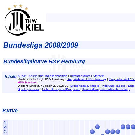
Bundesliga 2008/2009
Bundesligakurve HSV Hamburg
Inhalt:
Kurve
|
Spiele und Tabellenposition
|
Restprogramm
|
Statistik
Weitere Links bzgl. HSV Hamburg:
Gegnerdaten HSV Hamburg
|
Gegnerkader HSV
HSV Hamburg
Weitere Links zur Saison 2008/2009:
Ergebnisse & Tabelle
|
Ausführl. Tabelle
|
Erge
Spieltagsübers.
|
Liste aller Spiele/Prognose
|
Kurven/Programm aller Bundeslig.
Kurve