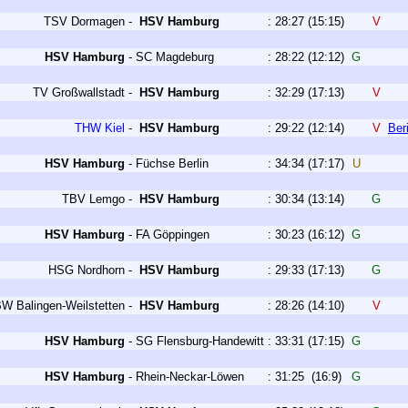
TSV Dormagen
-
HSV Hamburg
:
28:27
(15:15)
V
HSV Hamburg
-
SC Magdeburg
:
28:22
(12:12)
G
TV Großwallstadt
-
HSV Hamburg
:
32:29
(17:13)
V
THW Kiel
-
HSV Hamburg
:
29:22
(12:14)
V
Ber
HSV Hamburg
-
Füchse Berlin
:
34:34
(17:17)
U
TBV Lemgo
-
HSV Hamburg
:
30:34
(13:14)
G
HSV Hamburg
-
FA Göppingen
:
30:23
(16:12)
G
HSG Nordhorn
-
HSV Hamburg
:
29:33
(17:13)
G
W Balingen-Weilstetten
-
HSV Hamburg
:
28:26
(14:10)
V
HSV Hamburg
-
SG Flensburg-Handewitt
:
33:31
(17:15)
G
HSV Hamburg
-
Rhein-Neckar-Löwen
:
31:25
(16:9)
G