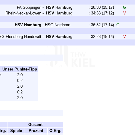
FA Göppingen
-
HSV Hamburg
:
28:30
(15:17)
G
Rhein-Neckar-Löwen
-
HSV Hamburg
:
34:33
(17:12)
V
HSV Hamburg
-
HSG Nordhorn
:
36:32
(17:14)
G
SG Flensburg-Handewitt
-
HSV Hamburg
:
32:28
(15:14)
V
Unser Punkte-Tipp
n
2:0
0:2
2:0
0:2
2:0
Gesamt
rg.
Spiele
Prozent
Ø-Erg.