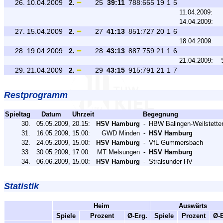
26.
10.04.2009
2.
25
39:11
788:665
19
1
5
11.04.2009:
14.04.2009:
27.
15.04.2009
2.
27
41:13
851:727
20
1
6
18.04.2009:
28.
19.04.2009
2.
28
43:13
887:759
21
1
6
21.04.2009:
29.
21.04.2009
2.
29
43:15
915:791
21
1
7
Restprogramm
Spieltag
Datum
Uhrzeit
Begegnung
30.
05.05.2009,
20.15:
HSV Hamburg
-
HBW Balingen-Weilstette
31.
16.05.2009,
15.00:
GWD Minden
-
HSV Hamburg
32.
24.05.2009,
15.00:
HSV Hamburg
-
VfL Gummersbach
33.
30.05.2009,
17.00:
MT Melsungen
-
HSV Hamburg
34.
06.06.2009,
15.00:
HSV Hamburg
-
Stralsunder HV
Statistik
Heim
Auswärts
Spiele
Prozent
Ø-Erg.
Spiele
Prozent
Ø-E