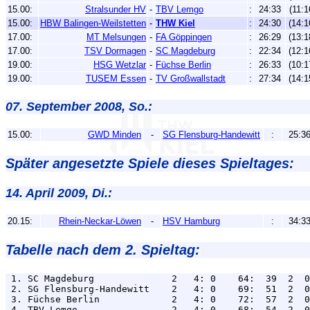
15.00:
Stralsunder HV
-
TBV Lemgo
:
24:33
(11:1
15.00:
HBW Balingen-Weilstetten
-
THW Kiel
:
24:30
(14:1
17.00:
MT Melsungen
-
FA Göppingen
:
26:29
(13:1
17.00:
TSV Dormagen
-
SC Magdeburg
:
22:34
(12:1
19.00:
HSG Wetzlar
-
Füchse Berlin
:
26:33
(10:1
19.00:
TUSEM Essen
-
TV Großwallstadt
:
27:34
(14:1
07. September 2008, So.:
15.00:
GWD Minden
-
SG Flensburg-Handewitt
:
25:3
Später angesetzte Spiele dieses Spieltages:
14. April 2009, Di.:
20.15:
Rhein-Neckar-Löwen
-
HSV Hamburg
:
34:3
Tabelle nach dem 2. Spieltag:
 1. SC Magdeburg              2   4: 0    64:  39  2  0
 2. SG Flensburg-Handewitt    2   4: 0    69:  51  2  0
 3. Füchse Berlin             2   4: 0    72:  57  2  0
 4. TBV Lemgo                 2   4: 0    68:  54  2  0