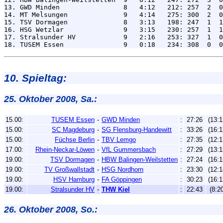
13. GWD Minden                8   4:12   212: 257  2  0
14. MT Melsungen              9   4:14   275: 300  2  0
15. TSV Dormagen              8   3:13   198: 247  1  1
16. HSG Wetzlar               9   3:15   230: 257  1  1
17. Stralsunder HV            9   2:16   253: 327  1  0
10. Spieltag:
25. Oktober 2008, Sa.:
15.00:
TUSEM Essen
-
GWD Minden
:
27:26
(13:1
15.00:
SC Magdeburg
-
SG Flensburg-Handewitt
:
33:26
(16:1
15.00:
Füchse Berlin
-
TBV Lemgo
:
27:35
(12:1
17.00:
Rhein-Neckar-Löwen
-
VfL Gummersbach
:
27:29
(13:1
19.00:
TSV Dormagen
-
HBW Balingen-Weilstetten
:
27:24
(16:1
19.00:
TV Großwallstadt
-
HSG Nordhorn
:
23:30
(12:1
19.00:
HSV Hamburg
-
FA Göppingen
:
30:23
(16:1
19.00:
Stralsunder HV
-
THW Kiel
:
22:43
(8:2
26. Oktober 2008, So.: