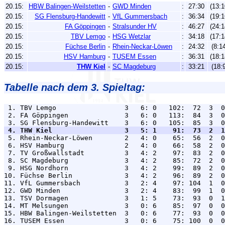
20.15:
HBW Balingen-Weilstetten
-
GWD Minden
:
27:30
(13:1
20.15:
SG Flensburg-Handewitt
-
VfL Gummersbach
:
36:34
(19:1
20.15:
FA Göppingen
-
Stralsunder HV
:
46:27
(24:1
20.15:
TBV Lemgo
-
HSG Wetzlar
:
34:18
(17:1
20.15:
Füchse Berlin
-
Rhein-Neckar-Löwen
:
24:32
(8:1
20.15:
HSV Hamburg
-
TUSEM Essen
:
36:31
(18:1
20.15:
THW Kiel
-
SC Magdeburg
:
33:21
(18:
Tabelle nach dem 3. Spieltag:
 1. TBV Lemgo                 3   6: 0   102:  72  3  0
 2. FA Göppingen              3   6: 0   113:  84  3  0
 4. THW Kiel                  3   5: 1    91:  73  2  1

 5. Rhein-Neckar-Löwen        2   4: 0    65:  56  2  0
 6. HSV Hamburg               2   4: 0    66:  58  2  0
 7. TV Großwallstadt          3   4: 2    97:  83  2  0
 8. SC Magdeburg              3   4: 2    85:  72  2  0
 9. HSG Nordhorn              3   4: 2    99:  89  2  0
10. Füchse Berlin             3   4: 2    96:  89  2  0
11. VfL Gummersbach           3   2: 4    97: 104  1  0
12. GWD Minden                3   2: 4    83:  99  1  0
13. TSV Dormagen              3   1: 5    73:  93  0  1
14. MT Melsungen              3   0: 6    85:  97  0  0
15. HBW Balingen-Weilstetten  3   0: 6    77:  93  0  0
16. TUSEM Essen               3   0: 6    75: 100  0  0