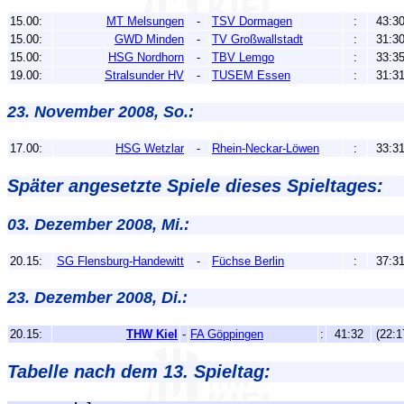
15.00:
MT Melsungen
-
TSV Dormagen
:
43:3
15.00:
GWD Minden
-
TV Großwallstadt
:
31:3
15.00:
HSG Nordhorn
-
TBV Lemgo
:
33:3
19.00:
Stralsunder HV
-
TUSEM Essen
:
31:3
23. November 2008, So.:
17.00:
HSG Wetzlar
-
Rhein-Neckar-Löwen
:
33:3
Später angesetzte Spiele dieses Spieltages:
03. Dezember 2008, Mi.:
20.15:
SG Flensburg-Handewitt
-
Füchse Berlin
:
37:3
23. Dezember 2008, Di.:
20.15:
THW Kiel
-
FA Göppingen
:
41:32
(22:1
Tabelle nach dem 13. Spieltag: