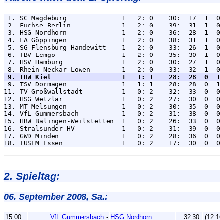
 1. SC Magdeburg              1   2: 0    30:  17  1  0
 2. Füchse Berlin             1   2: 0    39:  31  1  0
 3. HSG Nordhorn              1   2: 0    36:  28  1  0
 4. FA Göppingen              1   2: 0    38:  31  1  0
 5. SG Flensburg-Handewitt    1   2: 0    33:  26  1  0
 6. TBV Lemgo                 1   2: 0    35:  30  1  0
 7. HSV Hamburg               1   2: 0    30:  27  1  0
 9. THW Kiel                  1   1: 1    28:  28  0  1

 9. TSV Dormagen              1   1: 1    28:  28  0  1
11. TV Großwallstadt          1   0: 2    32:  33  0  0
12. HSG Wetzlar               1   0: 2    27:  30  0  0
13. MT Melsungen              1   0: 2    30:  35  0  0
14. VfL Gummersbach           1   0: 2    31:  38  0  0
15. HBW Balingen-Weilstetten  1   0: 2    26:  33  0  0
16. Stralsunder HV            1   0: 2    31:  39  0  0
17. GWD Minden                1   0: 2    28:  36  0  0
2. Spieltag:
06. September 2008, Sa.:
15.00:
VfL Gummersbach
-
HSG Nordhorn
:
32:30
(12:1