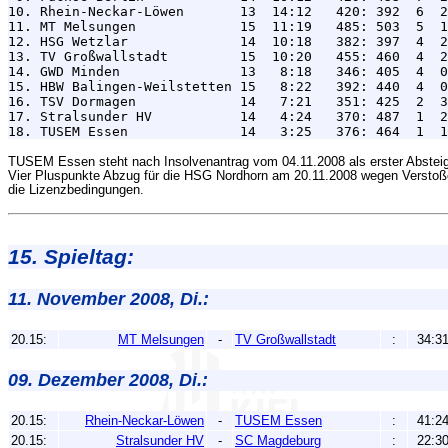
10. Rhein-Neckar-Löwen       13  14:12   420: 392  6  2
11. MT Melsungen             15  11:19   485: 503  5  1
12. HSG Wetzlar              14  10:18   382: 397  4  2
13. TV Großwallstadt         15  10:20   455: 460  4  2
14. GWD Minden               13   8:18   346: 405  4  0
15. HBW Balingen-Weilstetten 15   8:22   392: 440  4  0
16. TSV Dormagen             14   7:21   351: 425  2  3
17. Stralsunder HV           14   4:24   370: 487  1  2
TUSEM Essen steht nach Insolvenantrag vom 04.11.2008 als erster Absteig
Vier Pluspunkte Abzug für die HSG Nordhorn am 20.11.2008 wegen Versto
die Lizenzbedingungen.
15. Spieltag:
11. November 2008, Di.:
20.15:
MT Melsungen
-
TV Großwallstadt
:
34:3
09. Dezember 2008, Di.:
20.15:
Rhein-Neckar-Löwen
-
TUSEM Essen
:
41:2
20.15:
Stralsunder HV
-
SC Magdeburg
:
22:3