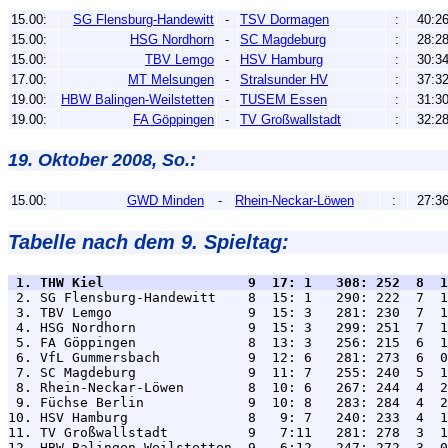
15.00:
SG Flensburg-Handewitt
-
TSV Dormagen
:
40:2
15.00:
HSG Nordhorn
-
SC Magdeburg
:
28:2
15.00:
TBV Lemgo
-
HSV Hamburg
:
30:3
17.00:
MT Melsungen
-
Stralsunder HV
:
37:3
19.00:
HBW Balingen-Weilstetten
-
TUSEM Essen
:
31:3
19.00:
FA Göppingen
-
TV Großwallstadt
:
32:2
19. Oktober 2008, So.:
15.00:
GWD Minden
-
Rhein-Neckar-Löwen
:
27:3
Tabelle nach dem 9. Spieltag:
 1. THW Kiel                  9  17: 1   308: 252  8  1

 2. SG Flensburg-Handewitt    8  15: 1   290: 222  7  1
 3. TBV Lemgo                 9  15: 3   281: 230  7  1
 4. HSG Nordhorn              9  15: 3   299: 251  7  1
 5. FA Göppingen              8  13: 3   256: 215  6  1
 6. VfL Gummersbach           9  12: 6   281: 273  6  0
 7. SC Magdeburg              9  11: 7   255: 240  5  1
 8. Rhein-Neckar-Löwen        8  10: 6   267: 244  4  2
 9. Füchse Berlin             9  10: 8   283: 284  4  2
10. HSV Hamburg               8   9: 7   240: 233  4  1
11. TV Großwallstadt          9   7:11   281: 278  3  1
12. HBW Balingen-Weilstetten  9   6:12   247: 272  3  0