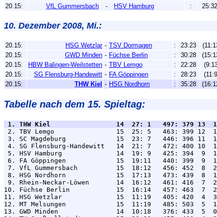
20.15:
VfL Gummersbach
-
HSV Hamburg
:
25:3
10. Dezember 2008, Mi.:
20.15:
HSG Wetzlar
-
TSV Dormagen
:
23:23
(11:1
20.15:
GWD Minden
-
Füchse Berlin
:
30:28
(15:1
20.15:
HBW Balingen-Weilstetten
-
TBV Lemgo
:
22:28
(9:13
20.15:
SG Flensburg-Handewitt
-
FA Göppingen
:
28:23
(11:9
20.15:
THW Kiel
-
HSG Nordhorn
:
35:28
(16:1
Tabelle nach dem 15. Spieltag:
 1. THW Kiel                 14  27: 1   497: 379 13  1

 2. TBV Lemgo                15  25: 5   463: 399 12  1
 3. SC Magdeburg             15  23: 7   446: 396 11  1
 4. SG Flensburg-Handewitt   14  21: 7   472: 400 10  1
 5. HSV Hamburg              14  19: 9   425: 394  9  1
 6. FA Göppingen             15  19:11   440: 399  9  1
 7. VfL Gummersbach          15  18:12   456: 452  8  2
 8. HSG Nordhorn             15  17:13   473: 439  8  1
 9. Rhein-Neckar-Löwen       14  16:12   461: 416  7  2
10. Füchse Berlin            15  16:14   457: 463  7  2
11. HSG Wetzlar              15  11:19   405: 420  4  3
12. MT Melsungen             15  11:19   485: 503  5  1
13. GWD Minden               14  10:18   376: 433  5  0