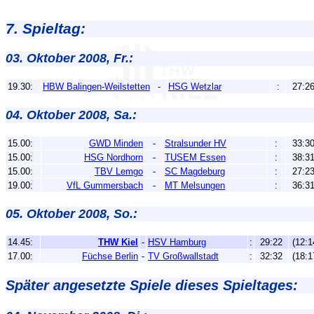
7. Spieltag:
03. Oktober 2008, Fr.:
19.30:
HBW Balingen-Weilstetten
-
HSG Wetzlar
:
27:2
04. Oktober 2008, Sa.:
15.00:
GWD Minden
-
Stralsunder HV
:
33:3
15.00:
HSG Nordhorn
-
TUSEM Essen
:
38:3
15.00:
TBV Lemgo
-
SC Magdeburg
:
27:2
19.00:
VfL Gummersbach
-
MT Melsungen
:
36:3
05. Oktober 2008, So.:
14.45:
THW Kiel
-
HSV Hamburg
:
29:22
(12:1
17.00:
Füchse Berlin
-
TV Großwallstadt
:
32:32
(18:1
Später angesetzte Spiele dieses Spieltages: