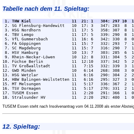
Tabelle nach dem 11. Spieltag:
 1. THW Kiel                 11  21: 1   384: 297 10  1

 2. SG Flensburg-Handewitt   10  17: 3   347: 283  8  1
 3. HSG Nordhorn             11  17: 5   358: 307  8  1
 4. TBV Lemgo                11  17: 5   339: 290  8  1
 5. VfL Gummersbach          11  16: 6   342: 330  8  0
 6. FA Göppingen             11  15: 7   332: 293  7  1
 7. SC Magdeburg             11  15: 7   316: 290  7  1
 8. HSV Hamburg              10  13: 7   303: 285  6  1
 9. Rhein-Neckar-Löwen       10  12: 8   331: 304  5  2
10. Füchse Berlin            11  12:10   337: 342  5  2
11. TV Großwallstadt         11   7:15   332: 339  3  1
12. GWD Minden               10   6:14   268: 308  3  0
13. HSG Wetzlar              11   6:16   290: 304  2  2
14. HBW Balingen-Weilstetten 11   6:16   295: 327  3  0
15. MT Melsungen             11   5:17   336: 367  2  1
16. TSV Dormagen             11   5:17   270: 331  2  1
17. TUSEM Essen              11   2:20   291: 366  1  0
TUSEM Essen steht nach Insolvenantrag vom 04.11.2008 als erster Absteig
12. Spieltag: