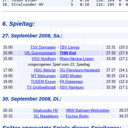
17. TUSEM Essen               5   0:10   126: 169  0  0
6. Spieltag:
27. September 2008, Sa.:
15.00:
TSV Dormagen
-
TBV Lemgo
:
22:31
(10:1
15.00:
VfL Gummersbach
-
THW Kiel
:
27:32
(17:1
15.00:
HSG Nordhorn
-
Rhein-Neckar-Löwen
:
33:29
(17:1
vorgezogenes Spiel vom 23. Spieltag
17.00:
HSG Wetzlar
-
SG Flensburg-Handewitt
:
27:27
(14:1
19.00:
MT Melsungen
-
GWD Minden
:
30:25
(14:1
19.00:
TUSEM Essen
-
FA Göppingen
:
23:30
(12:1
19.00:
TV Großwallstadt
-
HSV Hamburg
:
32:29
(17:1
30. September 2008, Di.:
20.15:
Stralsunder HV
-
HBW Balingen-Weilstetten
:
29:2
20.15:
SC Magdeburg
-
Füchse Berlin
:
34:2