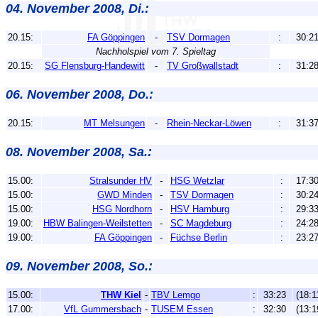
04. November 2008, Di.:
20.15:
FA Göppingen
-
TSV Dormagen
:
30:2
Nachholspiel vom 7. Spieltag
20.15:
SG Flensburg-Handewitt
-
TV Großwallstadt
:
31:2
06. November 2008, Do.:
20.15:
MT Melsungen
-
Rhein-Neckar-Löwen
:
31:3
08. November 2008, Sa.:
15.00:
Stralsunder HV
-
HSG Wetzlar
:
17:3
15.00:
GWD Minden
-
TSV Dormagen
:
30:2
15.00:
HSG Nordhorn
-
HSV Hamburg
:
29:3
19.00:
HBW Balingen-Weilstetten
-
SC Magdeburg
:
24:2
19.00:
FA Göppingen
-
Füchse Berlin
:
23:2
09. November 2008, So.:
15.00:
THW Kiel
-
TBV Lemgo
:
33:23
(18:1
17.00:
VfL Gummersbach
-
TUSEM Essen
:
32:30
(13:1