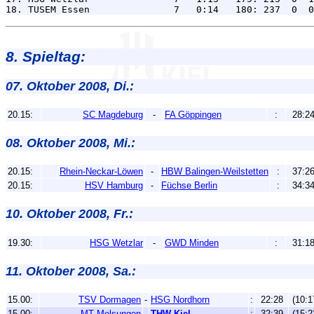
8. Spieltag:
07. Oktober 2008, Di.:
20.15:
SC Magdeburg
-
FA Göppingen
:
28:2
08. Oktober 2008, Mi.:
20.15:
Rhein-Neckar-Löwen
-
HBW Balingen-Weilstetten
:
37:2
20.15:
HSV Hamburg
-
Füchse Berlin
:
34:3
10. Oktober 2008, Fr.:
19.30:
HSG Wetzlar
-
GWD Minden
:
31:1
11. Oktober 2008, Sa.:
15.00:
TSV Dormagen
-
HSG Nordhorn
:
22:28
(10:1
15.00:
MT Melsungen
-
THW Kiel
:
32:39
(15:2