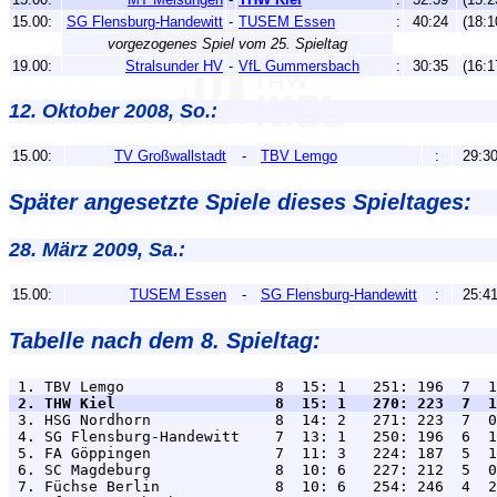
15.00:
SG Flensburg-Handewitt
-
TUSEM Essen
:
40:24
(18:1
vorgezogenes Spiel vom 25. Spieltag
19.00:
Stralsunder HV
-
VfL Gummersbach
:
30:35
(16:1
12. Oktober 2008, So.:
15.00:
TV Großwallstadt
-
TBV Lemgo
:
29:3
Später angesetzte Spiele dieses Spieltages:
28. März 2009, Sa.:
15.00:
TUSEM Essen
-
SG Flensburg-Handewitt
:
25:4
Tabelle nach dem 8. Spieltag:
 2. THW Kiel                  8  15: 1   270: 223  7  1

 3. HSG Nordhorn              8  14: 2   271: 223  7  0
 4. SG Flensburg-Handewitt    7  13: 1   250: 196  6  1
 5. FA Göppingen              7  11: 3   224: 187  5  1
 6. SC Magdeburg              8  10: 6   227: 212  5  0
 7. Füchse Berlin             8  10: 6   254: 246  4  2