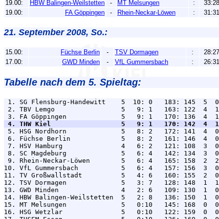
19.00:
HBW Balingen-Weilstetten
-
MT Melsungen
:
33:2
19.00:
FA Göppingen
-
Rhein-Neckar-Löwen
:
31:3
21. September 2008, So.:
15.00:
Füchse Berlin
-
TSV Dormagen
:
28:2
17.00:
GWD Minden
-
VfL Gummersbach
:
26:3
Tabelle nach dem 5. Spieltag:
 1. SG Flensburg-Handewitt    5  10: 0   183: 145  5  0
 2. TBV Lemgo                 5   9: 1   163: 122  4  1
 4. THW Kiel                  5   9: 1   170: 142  4  1

 5. HSG Nordhorn              5   8: 2   172: 141  4  0
 6. Füchse Berlin             5   8: 2   161: 146  4  0
 7. HSV Hamburg               4   6: 2   121: 108  3  0
 8. SC Magdeburg              5   6: 4   142: 134  3  0
 9. Rhein-Neckar-Löwen        5   6: 4   165: 158  2  2
10. VfL Gummersbach           5   6: 4   157: 156  3  0
11. TV Großwallstadt          5   4: 6   160: 155  2  0
12. TSV Dormagen              5   3: 7   128: 148  1  1
13. GWD Minden                4   2: 6   109: 130  1  0
14. HBW Balingen-Weilstetten  5   2: 8   136: 150  1  0
15. MT Melsungen              5   0:10   145: 168  0  0
16. HSG Wetzlar               5   0:10   122: 159  0  0