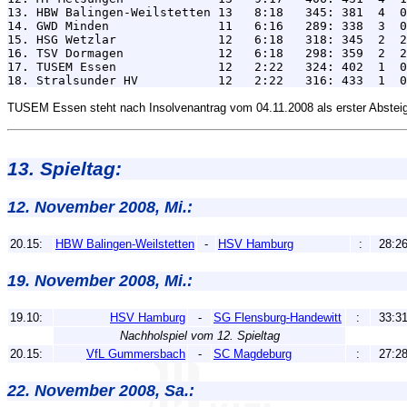
13. HBW Balingen-Weilstetten 13   8:18   345: 381  4  0
14. GWD Minden               11   6:16   289: 338  3  0
15. HSG Wetzlar              12   6:18   318: 345  2  2
16. TSV Dormagen             12   6:18   298: 359  2  2
17. TUSEM Essen              12   2:22   324: 402  1  0
TUSEM Essen steht nach Insolvenantrag vom 04.11.2008 als erster Absteig
13. Spieltag:
12. November 2008, Mi.:
20.15:
HBW Balingen-Weilstetten
-
HSV Hamburg
:
28:2
19. November 2008, Mi.:
19.10:
HSV Hamburg
-
SG Flensburg-Handewitt
:
33:3
Nachholspiel vom 12. Spieltag
20.15:
VfL Gummersbach
-
SC Magdeburg
:
27:2
22. November 2008, Sa.: