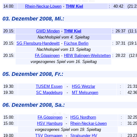
14.00:
Rhein-Neckar-Löwen
-
THW Kiel
:
40:42
(21:2
03. Dezember 2008, Mi.:
20.15:
GWD Minden
-
THW Kiel
:
26:37
(11:1
Nachholspiel vom 4. Spieltag
20.15:
SG Flensburg-Handewitt
-
Füchse Berlin
:
37:31
(19:1
Nachholspiel vom 13. Spieltag
20.15:
FA Göppingen
-
HBW Balingen-Weilstetten
:
28:22
(12:
vorgezogenes Spiel vom 16. Spieltag
05. Dezember 2008, Fr.:
19.30:
TUSEM Essen
-
HSG Wetzlar
:
21:3
19.30:
SC Magdeburg
-
MT Melsungen
:
42:3
06. Dezember 2008, Sa.:
15.00:
FA Göppingen
-
HSG Nordhorn
:
32:2
15.00:
HSV Hamburg
-
Rhein-Neckar-Löwen
:
31:2
vorgezogenes Spiel vom 19. Spieltag
19.00:
TSV Dormagen
-
Stralsunder HV
:
23:2