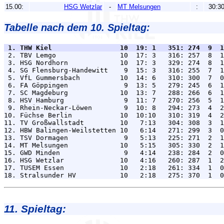
15.00:
HSG Wetzlar
-
MT Melsungen
:
30:3
Tabelle nach dem 10. Spieltag:
 1. THW Kiel                 10  19: 1   351: 274  9  1

 2. TBV Lemgo                10  17: 3   316: 257  8  1
 3. HSG Nordhorn             10  17: 3   329: 274  8  1
 4. SG Flensburg-Handewitt    9  15: 3   316: 255  7  1
 5. VfL Gummersbach          10  14: 6   310: 300  7  0
 6. FA Göppingen              9  13: 5   279: 245  6  1
 7. SC Magdeburg             10  13: 7   288: 266  6  1
 8. HSV Hamburg               9  11: 7   270: 256  5  1
 9. Rhein-Neckar-Löwen        9  10: 8   294: 273  4  2
10. Füchse Berlin            10  10:10   310: 319  4  2
11. TV Großwallstadt         10   7:13   304: 308  3  1
12. HBW Balingen-Weilstetten 10   6:14   271: 299  3  0
13. TSV Dormagen              9   5:13   225: 271  2  1
14. MT Melsungen             10   5:15   305: 330  2  1
15. GWD Minden                9   4:14   238: 284  2  0
16. HSG Wetzlar              10   4:16   260: 287  1  2
17. TUSEM Essen              10   2:18   261: 334  1  0
11. Spieltag: