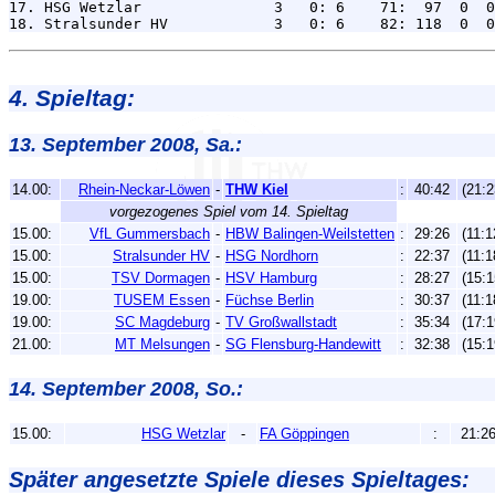
17. HSG Wetzlar               3   0: 6    71:  97  0  0
4. Spieltag:
13. September 2008, Sa.:
14.00:
Rhein-Neckar-Löwen
-
THW Kiel
:
40:42
(21:2
vorgezogenes Spiel vom 14. Spieltag
15.00:
VfL Gummersbach
-
HBW Balingen-Weilstetten
:
29:26
(11:1
15.00:
Stralsunder HV
-
HSG Nordhorn
:
22:37
(11:1
15.00:
TSV Dormagen
-
HSV Hamburg
:
28:27
(15:1
19.00:
TUSEM Essen
-
Füchse Berlin
:
30:37
(11:1
19.00:
SC Magdeburg
-
TV Großwallstadt
:
35:34
(17:1
21.00:
MT Melsungen
-
SG Flensburg-Handewitt
:
32:38
(15:1
14. September 2008, So.:
15.00:
HSG Wetzlar
-
FA Göppingen
:
21:2
Später angesetzte Spiele dieses Spieltages: