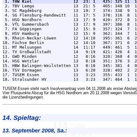
 1. THW Kiel                 12  23: 1   425: 325 11  1

 2. TBV Lemgo                13  21: 5   405: 348 10  1
 3. SC Magdeburg             13  19: 7   374: 338  9  1
 4. SG Flensburg-Handewitt   11  17: 5   378: 316  8  1
 5. HSG Nordhorn             13  17: 9   420: 372  8  1
 6. VfL Gummersbach          13  17: 9   397: 386  8  1
 7. FA Göppingen             12  15: 9   357: 324  7  1
 8. HSV Hamburg              12  15: 9   362: 344  7  1
 9. Rhein-Neckar-Löwen       12  14:10   395: 361  6  2
10. Füchse Berlin            12  14:10   367: 371  6  2
11. MT Melsungen             14  11:17   449: 461  5  1
12. TV Großwallstadt         14   9:19   421: 426  4  1
13. GWD Minden               12   8:16   320: 368  4  0
14. HSG Wetzlar              13   8:18   351: 376  3  2
15. HBW Balingen-Weilstetten 13   8:18   345: 381  4  0
16. TSV Dormagen             13   6:20   328: 402  2  2
17. TUSEM Essen              13   3:23   355: 433  1  1
TUSEM Essen steht nach Insolvenantrag vom 04.11.2008 als erster Absteig
Vier Pluspunkte Abzug für die HSG Nordhorn am 20.11.2008 wegen Versto
die Lizenzbedingungen.
14. Spieltag:
13. September 2008, Sa.: