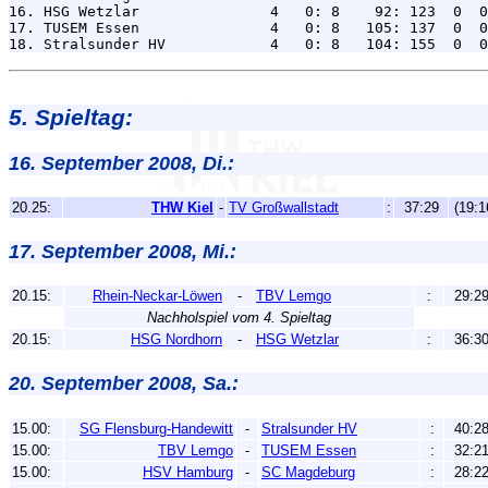
16. HSG Wetzlar               4   0: 8    92: 123  0  0
17. TUSEM Essen               4   0: 8   105: 137  0  0
5. Spieltag:
16. September 2008, Di.:
20.25:
THW Kiel
-
TV Großwallstadt
:
37:29
(19:1
17. September 2008, Mi.:
20.15:
Rhein-Neckar-Löwen
-
TBV Lemgo
:
29:2
Nachholspiel vom 4. Spieltag
20.15:
HSG Nordhorn
-
HSG Wetzlar
:
36:3
20. September 2008, Sa.:
15.00:
SG Flensburg-Handewitt
-
Stralsunder HV
:
40:2
15.00:
TBV Lemgo
-
TUSEM Essen
:
32:2
15.00:
HSV Hamburg
-
SC Magdeburg
:
28:2