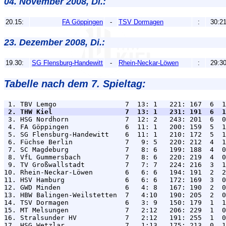
04. November 2008, Di.:
20.15:
FA Göppingen
-
TSV Dormagen
:
30:2
23. Dezember 2008, Di.:
19.30:
SG Flensburg-Handewitt
-
Rhein-Neckar-Löwen
:
29:3
Tabelle nach dem 7. Spieltag:
 2. THW Kiel                  7  13: 1   231: 191  6  1

 3. HSG Nordhorn              7  12: 2   243: 201  6  0
 4. FA Göppingen              6  11: 1   200: 159  5  1
 5. SG Flensburg-Handewitt    6  11: 1   210: 172  5  1
 6. Füchse Berlin             7   9: 5   220: 212  4  1
 7. SC Magdeburg              7   8: 6   199: 188  4  0
 8. VfL Gummersbach           7   8: 6   220: 219  4  0
 9. TV Großwallstadt          7   7: 7   224: 216  3  1
10. Rhein-Neckar-Löwen        6   6: 6   194: 191  2  2
11. HSV Hamburg               6   6: 6   172: 169  3  0
12. GWD Minden                6   4: 8   167: 190  2  0
13. HBW Balingen-Weilstetten  7   4:10   190: 205  2  0
14. TSV Dormagen              6   3: 9   150: 179  1  1
15. MT Melsungen              7   2:12   206: 229  1  0
16. Stralsunder HV            7   2:12   191: 255  1  0
17. HSG Wetzlar               7   1:13   175: 213  0  1