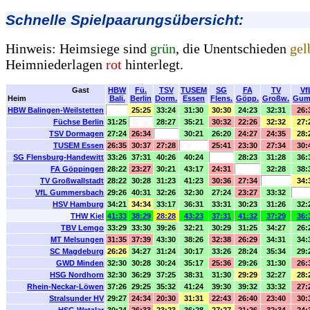
Schnelle Spielpaarungsübersicht:
Hinweis: Heimsiege sind
grün
, die Unentschieden
gel
Heimniederlagen
rot
hinterlegt.
Gast
HBW
Fü.
TSV
TUSEM
SG
FA
TV
Vf
Heim
Bali.
Berlin
Dorm.
Essen
Flens.
Göpp.
Großw.
Gum
HBW Balingen-Weilstetten
25:25
33:24
31:30
30:30
24:23
32:31
26:
Füchse Berlin
31:25
28:27
35:21
30:32
22:26
32:32
27:
TSV Dormagen
27:24
26:34
30:21
26:20
24:27
24:35
28:
TUSEM Essen
26:35
30:37
27:28
25:41
23:30
27:34
30:
SG Flensburg-Handewitt
33:26
37:31
40:26
40:24
28:23
31:28
36:
FA Göppingen
28:22
23:27
30:21
43:17
24:31
32:28
38:
TV Großwallstadt
28:22
30:28
31:23
41:23
30:36
27:34
34:
VfL Gummersbach
29:26
40:31
32:26
32:30
27:24
23:27
33:32
HSV Hamburg
34:21
34:34
33:17
36:31
33:31
30:23
31:26
32:
THW Kiel
41:33
38:29
28:28
43:23
37:31
41:32
37:29
36:
TBV Lemgo
33:29
33:30
39:26
32:21
30:29
31:25
34:27
26:
MT Melsungen
31:35
37:39
43:30
38:26
32:38
26:29
34:31
34:
SC Magdeburg
26:26
34:27
31:24
30:17
33:26
28:24
35:34
29:
GWD Minden
32:30
30:28
30:24
35:17
25:36
29:26
31:30
26:
HSG Nordhorn
32:30
36:29
37:25
38:31
31:30
29:29
32:27
28:
Rhein-Neckar-Löwen
37:26
29:25
35:32
41:24
39:30
39:32
33:32
27:
Stralsunder HV
29:27
24:34
20:30
31:31
22:43
26:40
23:40
30: