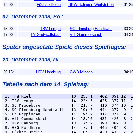
19.00:
Füchse Berlin
-
HBW Balingen-Weilstetten
:
31:2
07. Dezember 2008, So.:
15.00:
TBV Lemgo
-
SG Flensburg-Handewitt
:
30:2
17.00:
TV Großwallstadt
-
VfL Gummersbach
:
34:3
Später angesetzte Spiele dieses Spieltages:
23. Dezember 2008, Di.:
20.15:
HSV Hamburg
-
GWD Minden
:
34:1
Tabelle nach dem 14. Spieltag:
 1. THW Kiel                 13  25: 1   462: 351 12  1

 2. TBV Lemgo                14  23: 5   435: 377 11  1
 3. SC Magdeburg             14  21: 7   416: 374 10  1
 4. SG Flensburg-Handewitt   13  19: 7   444: 377  9  1
 5. FA Göppingen             14  19: 9   417: 371  9  1
 6. VfL Gummersbach          14  18:10   431: 420  8  2
 7. HSV Hamburg              13  17: 9   393: 369  8  1
 8. HSG Nordhorn             14  17:11   445: 404  8  1
 9. Füchse Berlin            14  16:12   429: 433  7  2