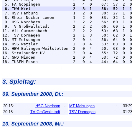
 6. THW Kiel                  2   3: 1    58:  52  1  1

 7. HSV Hamburg               1   2: 0    30:  27  1  0
 8. Rhein-Neckar-Löwen        1   2: 0    33:  32  1  0
 9. HSG Nordhorn              2   2: 2    66:  60  1  0
 9. TV Großwallstadt          2   2: 2    66:  60  1  0
11. VfL Gummersbach           2   2: 2    63:  68  1  0
12. TSV Dormagen              2   1: 3    50:  62  0  1
13. MT Melsungen              2   0: 4    56:  64  0  0
14. HSG Wetzlar               2   0: 4    53:  63  0  0
15. HBW Balingen-Weilstetten  2   0: 4    50:  63  0  0
16. Stralsunder HV            2   0: 4    55:  72  0  0
17. GWD Minden                2   0: 4    53:  72  0  0
3. Spieltag:
09. September 2008, Di.:
20.15:
HSG Nordhorn
-
MT Melsungen
:
33:2
20.15:
TV Großwallstadt
-
TSV Dormagen
:
31:2
10. September 2008, Mi.: