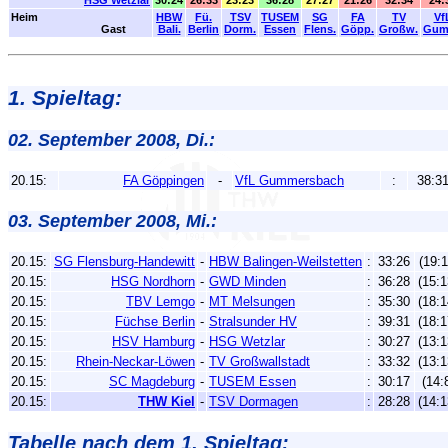
HSG Wetzlar
30:24
26:33
23:23
36:28
27:27
21:26
32:34
24:
Heim
HBW
Fü.
TSV
TUSEM
SG
FA
TV
Vf
Gast
Bali.
Berlin
Dorm.
Essen
Flens.
Göpp.
Großw.
Gum
1. Spieltag:
02. September 2008, Di.:
20.15:
FA Göppingen
-
VfL Gummersbach
:
38:3
03. September 2008, Mi.:
20.15:
SG Flensburg-Handewitt
-
HBW Balingen-Weilstetten
:
33:26
(19:1
20.15:
HSG Nordhorn
-
GWD Minden
:
36:28
(15:1
20.15:
TBV Lemgo
-
MT Melsungen
:
35:30
(18:1
20.15:
Füchse Berlin
-
Stralsunder HV
:
39:31
(18:1
20.15:
HSV Hamburg
-
HSG Wetzlar
:
30:27
(13:1
20.15:
Rhein-Neckar-Löwen
-
TV Großwallstadt
:
33:32
(13:1
20.15:
SC Magdeburg
-
TUSEM Essen
:
30:17
(14:
20.15:
THW Kiel
-
TSV Dormagen
:
28:28
(14:1
Tabelle nach dem 1. Spieltag: