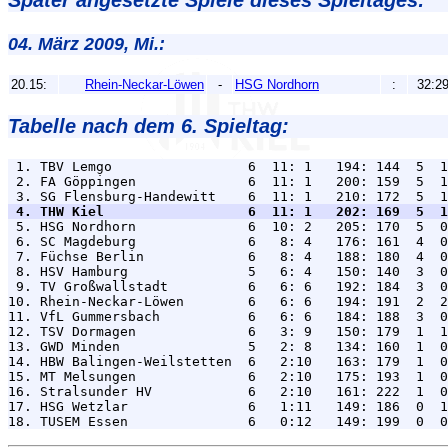
Später angesetzte Spiele dieses Spieltages:
04. März 2009, Mi.:
20.15:
Rhein-Neckar-Löwen
-
HSG Nordhorn
:
32:2
Tabelle nach dem 6. Spieltag:
 1. TBV Lemgo                 6  11: 1   194: 144  5  1
 2. FA Göppingen              6  11: 1   200: 159  5  1
 4. THW Kiel                  6  11: 1   202: 169  5  1

 5. HSG Nordhorn              6  10: 2   205: 170  5  0
 6. SC Magdeburg              6   8: 4   176: 161  4  0
 7. Füchse Berlin             6   8: 4   188: 180  4  0
 8. HSV Hamburg               5   6: 4   150: 140  3  0
 9. TV Großwallstadt          6   6: 6   192: 184  3  0
10. Rhein-Neckar-Löwen        6   6: 6   194: 191  2  2
11. VfL Gummersbach           6   6: 6   184: 188  3  0
12. TSV Dormagen              6   3: 9   150: 179  1  1
13. GWD Minden                5   2: 8   134: 160  1  0
14. HBW Balingen-Weilstetten  6   2:10   163: 179  1  0
15. MT Melsungen              6   2:10   175: 193  1  0
16. Stralsunder HV            6   2:10   161: 222  1  0
17. HSG Wetzlar               6   1:11   149: 186  0  1