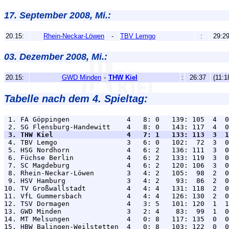
17. September 2008, Mi.:
20.15:
Rhein-Neckar-Löwen
-
TBV Lemgo
:
29:2
03. Dezember 2008, Mi.:
20.15:
GWD Minden
-
THW Kiel
:
26:37
(11:1
Tabelle nach dem 4. Spieltag:
 1. FA Göppingen              4   8: 0   139: 105  4  0
 3. THW Kiel                  4   7: 1   133: 113  3  1

 4. TBV Lemgo                 3   6: 0   102:  72  3  0
 5. HSG Nordhorn              4   6: 2   136: 111  3  0
 6. Füchse Berlin             4   6: 2   133: 119  3  0
 7. SC Magdeburg              4   6: 2   120: 106  3  0
 8. Rhein-Neckar-Löwen        3   4: 2   105:  98  2  0
 9. HSV Hamburg               3   4: 2    93:  86  2  0
10. TV Großwallstadt          4   4: 4   131: 118  2  0
11. VfL Gummersbach           4   4: 4   126: 130  2  0
12. TSV Dormagen              4   3: 5   101: 120  1  1
13. GWD Minden                3   2: 4    83:  99  1  0
14. MT Melsungen              4   0: 8   117: 135  0  0
15. HBW Balingen-Weilstetten  4   0: 8   103: 122  0  0