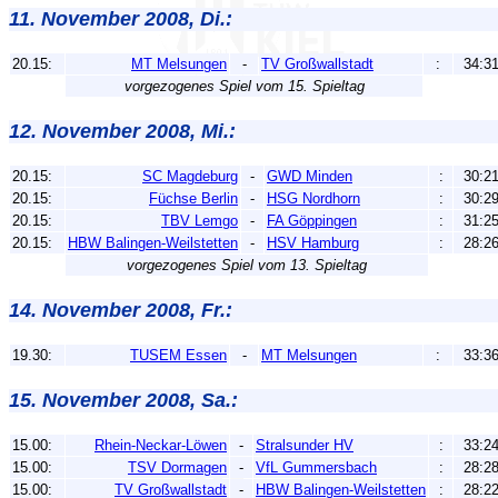
11. November 2008, Di.:
20.15:
MT Melsungen
-
TV Großwallstadt
:
34:3
vorgezogenes Spiel vom 15. Spieltag
12. November 2008, Mi.:
20.15:
SC Magdeburg
-
GWD Minden
:
30:2
20.15:
Füchse Berlin
-
HSG Nordhorn
:
30:2
20.15:
TBV Lemgo
-
FA Göppingen
:
31:2
20.15:
HBW Balingen-Weilstetten
-
HSV Hamburg
:
28:2
vorgezogenes Spiel vom 13. Spieltag
14. November 2008, Fr.:
19.30:
TUSEM Essen
-
MT Melsungen
:
33:3
15. November 2008, Sa.:
15.00:
Rhein-Neckar-Löwen
-
Stralsunder HV
:
33:2
15.00:
TSV Dormagen
-
VfL Gummersbach
:
28:2
15.00:
TV Großwallstadt
-
HBW Balingen-Weilstetten
:
28:2