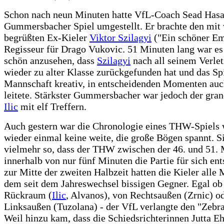
Schon nach neun Minuten hatte VfL-Coach Sead Hasa
Gummersbacher Spiel umgestellt. Er brachte den mit 
begrüßten Ex-Kieler
Viktor Szilagyi
("Ein schöner Em
Regisseur für Drago Vukovic. 51 Minuten lang war es
schön anzusehen, dass
Szilagyi
nach all seinem Verle
wieder zu alter Klasse zurückgefunden hat und das Spi
Mannschaft kreativ, in entscheidenden Momenten auc
leitete. Stärkster Gummersbacher war jedoch der gra
Ilic
mit elf Treffern.
Auch gestern war die Chronologie eines THW-Spiels w
wieder einmal keine weite, die große Bögen spannt. Si
vielmehr so, dass der THW zwischen der 46. und 51.
innerhalb von nur fünf Minuten die Partie für sich ent
zur Mitte der zweiten Halbzeit hatten die Kieler alle
dem seit dem Jahreswechsel bissigen Gegner. Egal ob
Rückraum (
Ilic
, Alvanos), von Rechtsaußen (Zrnic) o
Linksaußen (Tuzolana) - der VfL verlangte den "Zebras
Weil hinzu kam, dass die Schiedsrichterinnen Jutta 