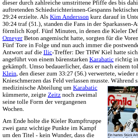
dieser durch zahlreiche umstrittene Pfiffe des bis dah
auftretenden Schiedsrichterinnen-Gespanns hektische
29:24 erzielte. Als
Kim Andersson
kurz darauf in Unt
30:24 traf (51.), standen die Fans in der Sparkassen-
förmlich Kopf. Fünf Minuten, in denen die Kieler Def
Omeyer
Beton angemischt hatte, sorgten für die Vore
Fünf Tore in Folge und nun auch immer die postwend
Antwort auf die
Ilic
-Treffer: Der THW Kiel hatte sich
angeführt von einem bärenstarken
Karabatic
richtig in
gekämpft. Umso bedauerlicher, dass er nach einem tol
Klein
, den dieser zum 33:27 (56.) verwertete, wieder 
Knieschmerzen das Feld verlassen musste.
Während s
medizinische Abteilung um
Karabatic
kümmerte, zeigte
Zeitz
noch zweimal
seine tolle Form der vergangenen
Wochen.
Am Ende holte die Kieler Rumpftruppe
zwei ganz wichtige Punkte im Kampf
um den Titel - kein Wunder, dass die
Ein hartes Stück Arb