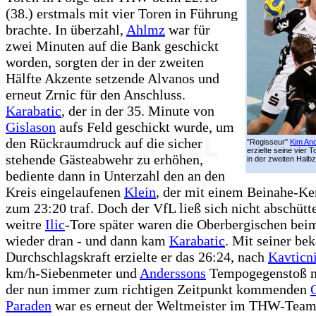
(38.) erstmals mit vier Toren in Führung
brachte. In überzahl,
Ahlmz
war für
zwei Minuten auf die Bank geschickt
worden, sorgten der in der zweiten
Hälfte Akzente setzende Alvanos und
erneut Zrnic für den Anschluss.
Karabatic
, der in der 35. Minute von
Gislason
aufs Feld geschickt wurde, um
den Rückraumdruck auf die sicher
"Regisseur"
Kim An
erzielte seine vier T
stehende Gästeabwehr zu erhöhen,
in der zweiten Halbze
bediente dann in Unterzahl den an den
Kreis eingelaufenen
Klein
, der mit einem Beinahe-
zum 23:20 traf. Doch der VfL ließ sich nicht abschütt
weitre
Ilic
-Tore später waren die Oberbergischen beim
wieder dran - und dann kam
Karabatic
. Mit seiner be
Durchschlagskraft erzielte er das 26:24, nach
Kavticn
km/h-Siebenmeter und
Anderssons
Tempogegenstoß n
der nun immer zum richtigen Zeitpunkt kommenden
Paraden
war es erneut der Weltmeister im THW-Team,