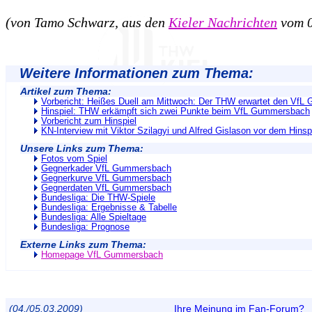
(von Tamo Schwarz, aus den
Kieler Nachrichten
vom 0
Weitere Informationen zum Thema:
Artikel zum Thema:
Vorbericht: Heißes Duell am Mittwoch: Der THW erwartet den Vf
Hinspiel: THW erkämpft sich zwei Punkte beim VfL Gummersbach
Vorbericht zum Hinspiel
KN-Interview mit Viktor Szilagyi und Alfred Gislason vor dem Hinsp
Unsere Links zum Thema:
Fotos vom Spiel
Gegnerkader VfL Gummersbach
Gegnerkurve VfL Gummersbach
Gegnerdaten VfL Gummersbach
Bundesliga: Die THW-Spiele
Bundesliga: Ergebnisse & Tabelle
Bundesliga: Alle Spieltage
Bundesliga: Prognose
Externe Links zum Thema:
Homepage VfL Gummersbach
(04./05.03.2009)
Ihre Meinung im Fan-Forum?