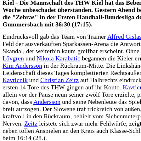
Kiel - Die Mannschaft des THW Kiel hat das Beben
Woche unbeschadet überstanden. Gestern Abend 
die "Zebras" in der Ersten Handball-Bundesliga d
Gummersbach mit 36:30 (17:15).
Eindrucksvoll gab das Team von Trainer
Alfred Gisla
Feld der ausverkauften Sparkassen-Arena die Antwort
Skandal, der weiterhin kaum greifbar erscheint. Ohne
Lövgren
und
Nikola Karabatic
begannen die Kieler er
Kim Andersson
in der Rückraum-Mitte. Die Linkshän
Leidenschaft dieses Tages komplettierten Rechtsauß
Kavticnik
und
Christian Zeitz
auf Halbrechts eindruck
ersten 14 Tore des THW gingen auf ihr Konto.
Kavtic
allein vor der Pause neun seiner zwölf Tore erzielte, p
davon, dass
Andersson
und seine Nebenleute das Spiel
breit aufzogen. Der Slowene traf trickreich von außen
kraftvoll in den Rückraum, behielt vom Siebenmeterp
Nerven.
Zeitz
leistete sich zwar mehr Fehlwürfe, zeig
neben tollen Anspielen an den Kreis auch Klasse-Sch
beim 16:14 (28.).