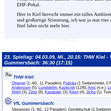
EHF-Pokal.
Hier in Kiel herrscht immer ein tolles Ambien
und großartige Stimmung, ich war ja nun vier 
fünf Jahre nicht mehr hier.
23. Spieltag: 04.03.09, Mi., 20.15: THW Kiel - 
Gummersbach: 36:30 (17:15)
THW Kiel:
Omeyer
(1.-60., 11 Paraden),
Palicka
(1 Siebenmeter, 0 
Andersson
(5),
Lundström
,
Kavticnik
(12/6),
Anic
(n.e.),
L
Ahlm
(3),
Zeitz
(8),
Karabatic
(3),
Klein
(4),
Jicha
(1); Trai
VfL Gummersbach:
Stojanovic (1.-60., 12 Paraden), Gorobtschuk (1 Siebenm