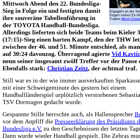
Mittwoch Abend den 22. Bundesliga-
Sieg in Folge ein und festigten damit
Engagiert an der Seit
Gegen seinen Ex-Kl
ihre souveräne Tabellenführung in
Trainer
Alfred Gisla
der TOYOTA Handball-Bundesliga.
Allerdings lieferten sich beide Teams beim Kieler 
(17:15)-Sieg einen harten Kampf, den der THW let
zwischen der 46. und 51. Minute entschied, als man
auf 30:24 davonzog. Überragend agierte
Vid Kavti
neun seiner insgesamt zwölf Treffer vor der Pause e
Ebenfalls stark:
Christian Zeitz
, der achtmal traf.
Still war es in der wie immer ausverkauften Sparkass
mit einer Schweigeminute des gestern bei einem
Handballländerspiel urplötzlich verstorbenen Sebasti
TSV Dormagen gedacht wurde.
Gespannte Stille herrschte auch, als Hallensprecher
R
vor dem Anpfiff die
Presseerklärung des Präsidiums d
Bundesliga e.V.
zu den Geschehnissen der letzten Tage
Dann wurde wieder Handball gespielt. Die Zebras mus