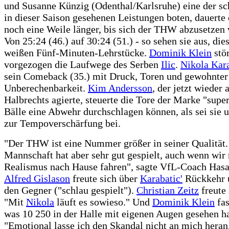
und Susanne Künzig (Odenthal/Karlsruhe) eine der sc
in dieser Saison gesehenen Leistungen boten, dauerte 
noch eine Weile länger, bis sich der THW abzusetzen
Von 25:24 (46.) auf 30:24 (51.) - so sehen sie aus, die
weißen Fünf-Minuten-Lehrstücke.
Dominik Klein
stör
vorgezogen die Laufwege des Serben
Ilic
.
Nikola Kar
sein Comeback (35.) mit Druck, Toren und gewohnter
Unberechenbarkeit.
Kim Andersson
, der jetzt wieder 
Halbrechts agierte, steuerte die Tore der Marke "supe
Bälle eine Abwehr durchschlagen können, als sei sie u
zur Tempoverschärfung bei.
"Der THW ist eine Nummer größer in seiner Qualität
Mannschaft hat aber sehr gut gespielt, auch wenn wir 
Realismus nach Hause fahren", sagte VfL-Coach Hasa
Alfred Gislason
freute sich über
Karabatic'
Rückkehr 
den Gegner ("schlau gespielt").
Christian Zeitz
freute 
"Mit
Nikola
läuft es sowieso." Und
Dominik Klein
fas
was 10 250 in der Halle mit eigenen Augen gesehen ha
"Emotional lasse ich den Skandal nicht an mich heran