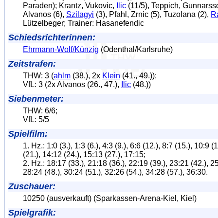
Paraden); Krantz, Vukovic,
Ilic
(11/5), Teppich, Gunnarsso
Alvanos (6),
Szilagyi
(3), Pfahl, Zrnic (5), Tuzolana (2),
R
Lützelbeger; Trainer: Hasanefendic
Schiedsrichterinnen:
Ehrmann-Wolf/Künzig
(Odenthal/Karlsruhe)
Zeitstrafen:
THW: 3 (
ahlm
(38.), 2x
Klein
(41., 49.));
VfL: 3 (2x Alvanos (26., 47.),
Ilic
(48.))
Siebenmeter:
THW: 6/6;
VfL: 5/5
Spielfilm:
1. Hz.: 1:0 (3.), 1:3 (6.), 4:3 (9.), 6:6 (12.), 8:7 (15.), 10:9 (
(21.), 14:12 (24.), 15:13 (27.), 17:15;
2. Hz.: 18:17 (33.), 21:18 (36.), 22:19 (39.), 23:21 (42.), 25
28:24 (48.), 30:24 (51.), 32:26 (54.), 34:28 (57.), 36:30.
Zuschauer:
10250 (ausverkauft) (Sparkassen-Arena-Kiel, Kiel)
Spielgrafik: