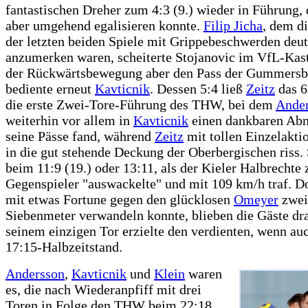
fantastischen Dreher zum 4:3 (9.) wieder in Führung, 
aber umgehend egalisieren konnte.
Filip Jicha
, dem d
der letzten beiden Spiele mit Grippebeschwerden deut
anzumerken waren, scheiterte Stojanovic im VfL-Kast
der Rückwärtsbewegung aber den Pass der Gummersb
bediente erneut
Kavticnik
. Dessen 5:4 ließ
Zeitz
das 6
die erste Zwei-Tore-Führung des THW, bei dem
Ande
weiterhin vor allem in
Kavticnik
einen dankbaren Abn
seine Pässe fand, während
Zeitz
mit tollen Einzelakti
in die gut stehende Deckung der Oberbergischen riss.
beim 11:9 (19.) oder 13:11, als der Kieler Halbrechte
Gegenspieler "auswackelte" und mit 109 km/h traf. D
mit etwas Fortune gegen den glücklosen
Omeyer
zwei
Siebenmeter verwandeln konnte, blieben die Gäste dr
seinem einzigen Tor erzielte den verdienten, wenn a
17:15-Halbzeitstand.
Andersson
,
Kavticnik
und
Klein
waren
es, die nach Wiederanpfiff mit drei
Toren in Folge den THW beim 22:18