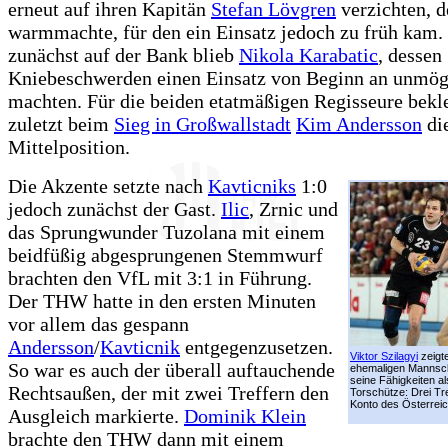
erneut auf ihren Kapitän
Stefan Lövgren
verzichten, d
warmmachte, für den ein Einsatz jedoch zu früh kam.
zunächst auf der Bank blieb
Nikola Karabatic
, dessen
Kniebeschwerden einen Einsatz von Beginn an unmög
machten. Für die beiden etatmäßigen Regisseure bekl
zuletzt beim
Sieg in Großwallstadt
Kim Andersson
di
Mittelposition.
Die Akzente setzte nach
Kavticniks
1:0
jedoch zunächst der Gast.
Ilic
, Zrnic und
das Sprungwunder Tuzolana mit einem
beidfüßig abgesprungenen Stemmwurf
brachten den VfL mit 3:1 in Führung.
Der THW hatte in den ersten Minuten
vor allem das gespann
Andersson
/
Kavticnik
entgegenzusetzen.
Viktor Szilagyi
zeigt
So war es auch der überall auftauchende
ehemaligen Mannsch
seine Fähigkeiten a
Rechtsaußen, der mit zwei Treffern den
Torschütze: Drei Tre
Konto des Österreic
Ausgleich markierte.
Dominik Klein
brachte den THW dann mit einem