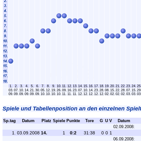
1.
2.
3.
4.
5.
6.
7.
8.
9.
10.
11.
12.
13.
14.
15.
16.
17.
18.
19.
20.
21.
22.
23.
24.
25
03.
07.
10.
14.
21.
30.
05.
12.
19.
26.
09.
16.
23.
07.
10.
14.
23.
28.
08.
15.
22.
28.
07.
15.
29
09.
09.
09.
09.
09.
09.
10.
10.
10.
10.
11.
11.
11.
12.
12.
12.
12.
12.
02.
02.
02.
02.
03.
03.
03
Spiele und Tabellenposition an den einzelnen Spiel
Sp.tag
Datum
Platz
Spiele
Punkte
Tore
G
U
V
Datum
02.09.2008:
1.
03.09.2008
14.
1
0:2
31:38
0
0
1
06.09.2008: