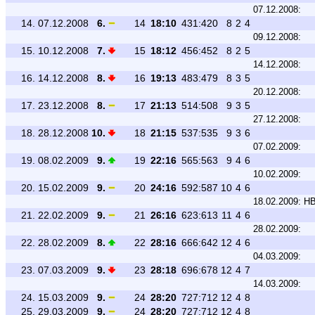
07.12.2008:
14.
07.12.2008
6.
14
18:10
431:420
8
2
4
09.12.2008:
15.
10.12.2008
7.
15
18:12
456:452
8
2
5
14.12.2008:
16.
14.12.2008
8.
16
19:13
483:479
8
3
5
20.12.2008:
17.
23.12.2008
8.
17
21:13
514:508
9
3
5
27.12.2008:
18.
28.12.2008
10.
18
21:15
537:535
9
3
6
07.02.2009:
19.
08.02.2009
9.
19
22:16
565:563
9
4
6
10.02.2009:
20.
15.02.2009
9.
20
24:16
592:587
10
4
6
18.02.2009:
HB
21.
22.02.2009
9.
21
26:16
623:613
11
4
6
28.02.2009:
22.
28.02.2009
8.
22
28:16
666:642
12
4
6
04.03.2009:
23.
07.03.2009
9.
23
28:18
696:678
12
4
7
14.03.2009:
24.
15.03.2009
9.
24
28:20
727:712
12
4
8
25.
29.03.2009
9.
24
28:20
727:712
12
4
8