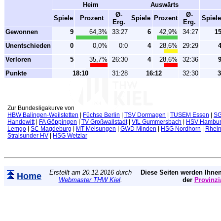
Heim
Auswärts
Ø-
Ø-
Spiele
Prozent
Spiele
Prozent
Spiele
Erg.
Erg.
Gewonnen
9
64,3%
33:27
6
42,9%
34:27
1
Unentschieden
0
0,0%
0:0
4
28,6%
29:29
Verloren
5
35,7%
26:30
4
28,6%
32:36
Punkte
18:10
31:28
16:12
32:30
3
Zur Bundesligakurve von
HBW Balingen-Weilstetten
|
Füchse Berlin
|
TSV Dormagen
|
TUSEM Essen
|
SG
Handewitt
|
FA Göppingen
|
TV Großwallstadt
|
VfL Gummersbach
|
HSV Hambu
Lemgo
|
SC Magdeburg
|
MT Melsungen
|
GWD Minden
|
HSG Nordhorn
|
Rhei
Stralsunder HV
|
HSG Wetzlar
Erstellt am 20.12.2016 durch
Diese Seiten werden Ihnen
Home
Webmaster THW Kiel
.
der
Provinzi