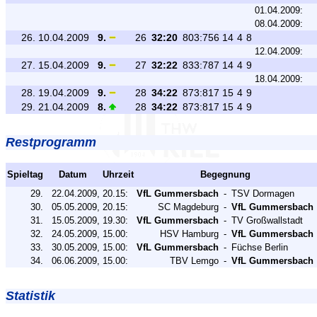
01.04.2009:
08.04.2009:
26.
10.04.2009
9.
26
32:20
803:756
14
4
8
12.04.2009:
27.
15.04.2009
9.
27
32:22
833:787
14
4
9
18.04.2009:
28.
19.04.2009
9.
28
34:22
873:817
15
4
9
29.
21.04.2009
8.
28
34:22
873:817
15
4
9
Restprogramm
Spieltag
Datum
Uhrzeit
Begegnung
29.
22.04.2009,
20.15:
VfL Gummersbach
-
TSV Dormagen
30.
05.05.2009,
20.15:
SC Magdeburg
-
VfL Gummersbach
31.
15.05.2009,
19.30:
VfL Gummersbach
-
TV Großwallstadt
32.
24.05.2009,
15.00:
HSV Hamburg
-
VfL Gummersbach
33.
30.05.2009,
15.00:
VfL Gummersbach
-
Füchse Berlin
34.
06.06.2009,
15.00:
TBV Lemgo
-
VfL Gummersbach
Statistik