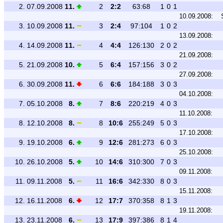
2.
07.09.2008
11.
2
2:2
63:68
1
0
1
10.09.2008:
3.
10.09.2008
11.
3
2:4
97:104
1
0
2
13.09.2008:
4.
14.09.2008
11.
4
4:4
126:130
2
0
2
21.09.2008:
5.
21.09.2008
10.
5
6:4
157:156
3
0
2
27.09.2008:
6.
30.09.2008
11.
6
6:6
184:188
3
0
3
04.10.2008:
7.
05.10.2008
8.
7
8:6
220:219
4
0
3
11.10.2008:
8.
12.10.2008
8.
8
10:6
255:249
5
0
3
17.10.2008:
9.
19.10.2008
6.
9
12:6
281:273
6
0
3
25.10.2008:
10.
26.10.2008
5.
10
14:6
310:300
7
0
3
09.11.2008:
11.
09.11.2008
5.
11
16:6
342:330
8
0
3
15.11.2008:
12.
16.11.2008
6.
12
17:7
370:358
8
1
3
19.11.2008:
13.
23.11.2008
6.
13
17:9
397:386
8
1
4