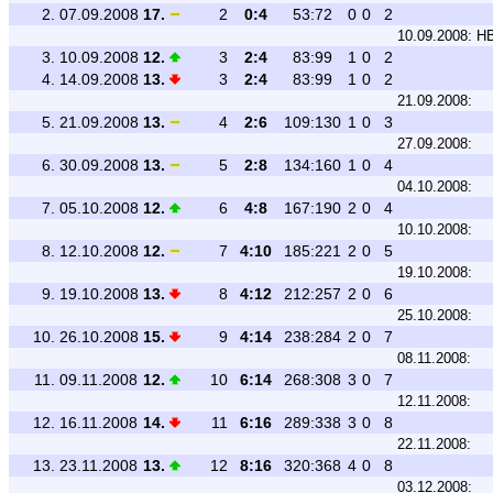
2.
07.09.2008
17.
2
0:4
53:72
0
0
2
10.09.2008:
HB
3.
10.09.2008
12.
3
2:4
83:99
1
0
2
4.
14.09.2008
13.
3
2:4
83:99
1
0
2
21.09.2008:
5.
21.09.2008
13.
4
2:6
109:130
1
0
3
27.09.2008:
6.
30.09.2008
13.
5
2:8
134:160
1
0
4
04.10.2008:
7.
05.10.2008
12.
6
4:8
167:190
2
0
4
10.10.2008:
8.
12.10.2008
12.
7
4:10
185:221
2
0
5
19.10.2008:
9.
19.10.2008
13.
8
4:12
212:257
2
0
6
25.10.2008:
10.
26.10.2008
15.
9
4:14
238:284
2
0
7
08.11.2008:
11.
09.11.2008
12.
10
6:14
268:308
3
0
7
12.11.2008:
12.
16.11.2008
14.
11
6:16
289:338
3
0
8
22.11.2008:
13.
23.11.2008
13.
12
8:16
320:368
4
0
8
03.12.2008: