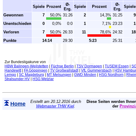
Ø-
Ø-
Spiele
Prozent
Spiele
Prozent
Spiele
Erg.
Erg.
Gewonnen
7
50,0%
31:26
2
14,3%
31:25
9
Unentschieden
0
0,0%
0:0
1
7,1%
23:23
1
Verloren
7
50,0%
26:33
11
78,6%
24:32
18
Punkte
14:14
29:30
5:23
25:31
Zur Bundesligakurve von
HBW Balingen-Weilstetten
|
Füchse Berlin
|
TSV Dormagen
|
TUSEM Essen
|
SG
Handewitt
|
FA Göppingen
|
TV Großwallstadt
|
VfL Gummersbach
|
HSV Hambu
Lemgo
|
SC Magdeburg
|
MT Melsungen
|
GWD Minden
|
HSG Nordhorn
|
Rhei
Stralsunder HV
|
HSG Wetzlar
Erstellt am 20.12.2016 durch
Diese Seiten werden Ihnen
Home
Webmaster THW Kiel
.
der
Provinzi