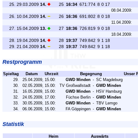
25.
29.03.2009
14.
25
16:34
671:774
8
0
17
08.04.2009:
26.
10.04.2009
14.
26
16:36
691:802
8
0
18
11.04.2009:
27.
15.04.2009
13.
27
18:36
726:819
9
0
18
18.04.2009:
28.
19.04.2009
14.
28
19:37
749:842
9
1
18
29.
21.04.2009
14.
28
19:37
749:842
9
1
18
Restprogramm
Spieltag
Datum
Uhrzeit
Begegnung
Unser 
29.
25.04.2009,
15.00:
GWD Minden
-
SC Magdeburg
30.
02.05.2009,
15.00:
TV Großwallstadt
-
GWD Minden
31.
16.05.2009,
15.00:
GWD Minden
-
HSV Hamburg
32.
24.05.2009,
17.00:
Füchse Berlin
-
GWD Minden
33.
30.05.2009,
15.00:
GWD Minden
-
TBV Lemgo
34.
06.06.2009,
15.00:
FA Göppingen
-
GWD Minden
Statistik
Heim
Auswärts