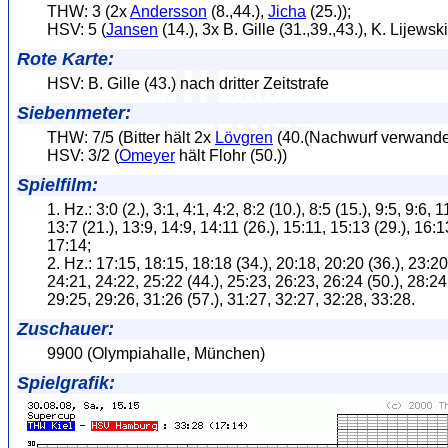
THW: 3 (2x
Andersson
(8.,44.),
Jicha
(25.));
HSV: 5 (
Jansen
(14.), 3x B. Gille (31.,39.,43.), K. Lijewski
Rote Karte:
HSV: B. Gille (43.) nach dritter Zeitstrafe
Siebenmeter:
THW: 7/5 (Bitter hält 2x
Lövgren
(40.(Nachwurf verwandelt
HSV: 3/2 (
Omeyer
hält Flohr (50.))
Spielfilm:
1. Hz.: 3:0 (2.), 3:1, 4:1, 4:2, 8:2 (10.), 8:5 (15.), 9:5, 9:6, 1
13:7 (21.), 13:9, 14:9, 14:11 (26.), 15:11, 15:13 (29.), 16:1
17:14;
2. Hz.: 17:15, 18:15, 18:18 (34.), 20:18, 20:20 (36.), 23:20
24:21, 24:22, 25:22 (44.), 25:23, 26:23, 26:24 (50.), 28:24
29:25, 29:26, 31:26 (57.), 31:27, 32:27, 32:28, 33:28.
Zuschauer:
9900 (Olympiahalle, München)
Spielgrafik: