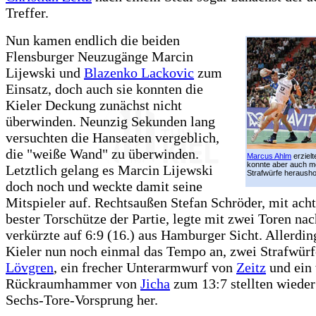
Treffer.
Nun kamen endlich die beiden
Flensburger Neuzugänge Marcin
Lijewski und
Blazenko Lackovic
zum
Einsatz, doch auch sie konnten die
Kieler Deckung zunächst nicht
überwinden. Neunzig Sekunden lang
versuchten die Hanseaten vergeblich,
die "weiße Wand" zu überwinden.
Marcus Ahlm
erzielt
konnte aber auch m
Letztlich gelang es Marcin Lijewski
Strafwürfe herausho
doch noch und weckte damit seine
Mitspieler auf. Rechtsaußen Stefan Schröder, mit acht
bester Torschütze der Partie, legte mit zwei Toren na
verkürzte auf 6:9 (16.) aus Hamburger Sicht. Allerdin
Kieler nun noch einmal das Tempo an, zwei Strafwürf
Lövgren
, ein frecher Unterarmwurf von
Zeitz
und ein 
Rückraumhammer von
Jicha
zum 13:7 stellten wieder
Sechs-Tore-Vorsprung her.