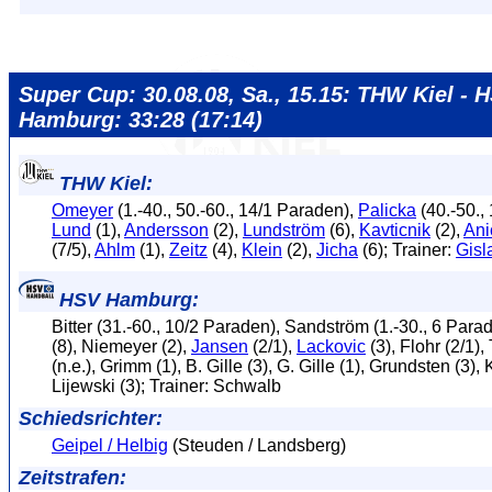
Super Cup: 30.08.08, Sa., 15.15: THW Kiel - 
Hamburg: 33:28 (17:14)
THW Kiel:
Omeyer
(1.-40., 50.-60., 14/1 Paraden),
Palicka
(40.-50.,
Lund
(1),
Andersson
(2),
Lundström
(6),
Kavticnik
(2),
Ani
(7/5),
Ahlm
(1),
Zeitz
(4),
Klein
(2),
Jicha
(6); Trainer:
Gisl
HSV Hamburg:
Bitter (31.-60., 10/2 Paraden), Sandström (1.-30., 6 Para
(8), Niemeyer (2),
Jansen
(2/1),
Lackovic
(3), Flohr (2/1
(n.e.), Grimm (1), B. Gille (3), G. Gille (1), Grundsten (3), 
Lijewski (3); Trainer: Schwalb
Schiedsrichter:
Geipel / Helbig
(Steuden / Landsberg)
Zeitstrafen: