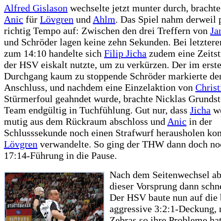
Alfred Gislason
wechselte jetzt munter durch, bracht
Anic
für
Lövgren
und
Ahlm
. Das Spiel nahm derweil 
richtig Tempo auf: Zwischen den drei Treffern von
Ja
und Schröder lagen keine zehn Sekunden. Bei letztere
zum 14:10 handelte sich
Filip Jicha
zudem eine Zeitstr
der HSV eiskalt nutzte, um zu verkürzen. Der im erst
Durchgang kaum zu stoppende Schröder markierte de
Anschluss, und nachdem eine Einzelaktion von
Christ
Stürmerfoul geahndet wurde, brachte Nicklas Grundst
Team endgültig in Tuchfühlung. Gut nur, dass
Jicha
we
mutig aus dem Rückraum abschloss und
Anic
in der
Schlusssekunde noch einen Strafwurf herausholen kon
Lövgren
verwandelte. So ging der THW dann doch noc
17:14-Führung in die Pause.
Nach dem Seitenwechsel ab
dieser Vorsprung dann schne
Der HSV baute nun auf die 
aggressive 3:2:1-Deckung, 
Zebras so ihre Probleme hat