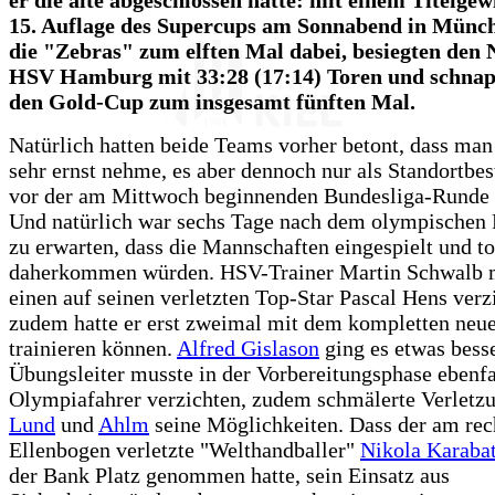
15. Auflage des Supercups am Sonnabend in Münc
die "Zebras" zum elften Mal dabei, besiegten den 
HSV Hamburg mit 33:28 (17:14) Toren und schnap
den Gold-Cup zum insgesamt fünften Mal.
Natürlich hatten beide Teams vorher betont, dass man
sehr ernst nehme, es aber dennoch nur als Standortb
vor der am Mittwoch beginnenden Bundesliga-Runde 
Und natürlich war sechs Tage nach dem olympischen F
zu erwarten, dass die Mannschaften eingespielt und to
daherkommen würden. HSV-Trainer Martin Schwalb 
einen auf seinen verletzten Top-Star Pascal Hens verz
zudem hatte er erst zweimal mit dem kompletten ne
trainieren können.
Alfred Gislason
ging es etwas besse
Übungsleiter musste in der Vorbereitungsphase ebenfal
Olympiafahrer verzichten, zudem schmälerte Verletz
Lund
und
Ahlm
seine Möglichkeiten. Dass der am rec
Ellenbogen verletzte "Welthandballer"
Nikola Karabat
der Bank Platz genommen hatte, sein Einsatz aus