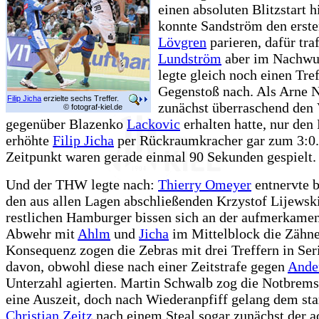
einen absoluten Blitzstart 
konnte Sandström den erst
Lövgren
parieren, dafür tr
Lundström
aber im Nachwur
legte gleich noch einen Tref
Gegenstoß nach. Als Arne N
Filip Jicha
erzielte sechs Treffer.
zunächst überraschend den V
© fotograf-kiel.de
gegenüber Blazenko
Lackovic
erhalten hatte, nur den 
erhöhte
Filip Jicha
per Rückraumkracher gar zum 3:0.
Zeitpunkt waren gerade einmal 90 Sekunden gespielt.
Und der THW legte nach:
Thierry Omeyer
entnervte 
den aus allen Lagen abschließenden Krzystof Lijewski
restlichen Hamburger bissen sich an der aufmerkamen
Abwehr mit
Ahlm
und
Jicha
im Mittelblock die Zähne
Konsequenz zogen die Zebras mit drei Treffern in Seri
davon, obwohl diese nach einer Zeitstrafe gegen
Ande
Unterzahl agierten. Martin Schwalb zog die Notbrem
eine Auszeit, doch nach Wiederanpfiff gelang dem st
Christian Zeitz
nach einem Steal sogar zunächst der a