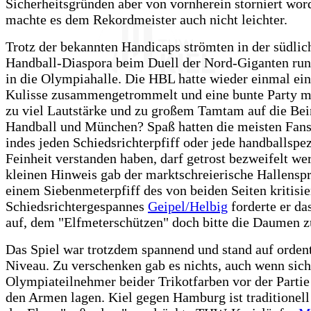
Sicherheitsgründen aber von vornherein storniert wor
machte es dem Rekordmeister auch nicht leichter.
Trotz der bekannten Handicaps strömten in der südlic
Handball-Diaspora beim Duell der Nord-Giganten ru
in die Olympiahalle. Die HBL hatte wieder einmal eine
Kulisse zusammengetrommelt und eine bunte Party m
zu viel Lautstärke und zu großem Tamtam auf die Bein
Handball und München? Spaß hatten die meisten Fans,
indes jeden Schiedsrichterpfiff oder jede handballspez
Feinheit verstanden haben, darf getrost bezweifelt we
kleinen Hinweis gab der marktschreierische Hallensp
einem Siebenmeterpfiff des von beiden Seiten kritisie
Schiedsrichtergespannes
Geipel/Helbig
forderte er d
auf, dem "Elfmeterschützen" doch bitte die Daumen z
Das Spiel war trotzdem spannend und stand auf orden
Niveau. Zu verschenken gab es nichts, auch wenn sich
Olympiateilnehmer beider Trikotfarben vor der Partie 
den Armen lagen. Kiel gegen Hamburg ist traditionell