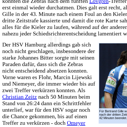
konnten die Zebras nach dem fünften
Lövgren
-Treffe
erst einmal wieder durchatmen. Dies galt erst recht, a
Gille in der 43. Minute nach einem Foul an den Kiele
dritte Zeitstrafe kassierte und damit die rote Karte sa
alles für die Kieler zu laufen, während auf der anderen
nahezu jeder Schiedsrichterentscheidung lamentiert w
Der HSV Hamburg allerdings gab sich
noch nicht geschlagen, insbesondere der
starke Johannes Bitter sorgte mit seinen
Paraden dafür, dass sich die Zebras
nicht entscheidend absetzen konnten.
Vorne waren es Flohr, Marcin Lijewski
und Niemeyer, die immer wieder bis auf
zwei Treffer verkürzen konnten. Als
Christian Zeitz
nach 50 Minuten beim
Stand von 26:24 dann ein Schrittfehler
unterlief, war für den HSV sogar noch
Für Bertrand Gille w
nach der dritten Zei
die Chance gekommen, bis auf einen
42 Minuten beendet.
Treffer zu verkürzen - doch
Omeyer