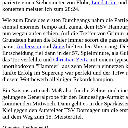
parierte einen Siebenmeter von Flohr,
Lundström
und
konterten meisterlich zum 28:24.
Wie zum Ende des ersten Durchgangs nahm die Partie
einmal enormes Tempo auf, zumal dem HSV Hamburg
nun wegzulaufen schien. Auf die Treffer von Grimm 
Grundsten hatten die Kieler immer sofort die passend
parat,
Andersson
und
Zeitz
hielten den Vorsprung. Die
Entscheidung fiel dann in der 57. Spielminute, als Gu
das Tor verfehlte und
Christian Zeitz
mit einem typis
unorthodoxen "Hammer" aus zehn Metern einnetzen k
fünfte Erfolg im Supercup war perfekt und der THW 
diesem Wettbewerb alleiniger Rekordchampion.
Ein Saisonstart nach Maß also für die Zebras und eine
gelungene Generalprobe für den Bundesliga-Auftakt 
kommenden Mittwoch. Dann geht es in der Sparkasse
Kiel gegen den Aufsteiger TSV Dormagen um die ers
auf dem Weg zum 15. Meistertitel.
(Sascha Krokowski)