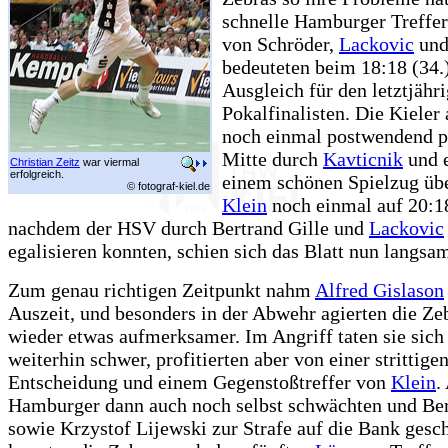
schnelle Hamburger Treffer
von Schröder,
Lackovic
und
bedeuteten beim 18:18 (34.)
Ausgleich für den letztjäh
Pokalfinalisten. Die Kieler
noch einmal postwendend p
Mitte durch
Kavticnik
und e
Christian Zeitz
war viermal
erfolgreich.
einem schönen Spielzug üb
© fotograf-kiel.de
Klein
noch einmal auf 20:1
nachdem der HSV durch Bertrand Gille und
Lackovic
egalisieren konnten, schien sich das Blatt nun langs
Zum genau richtigen Zeitpunkt nahm
Alfred Gislason
Auszeit, und besonders in der Abwehr agierten die Ze
wieder etwas aufmerksamer. Im Angriff taten sie sich 
weiterhin schwer, profitierten aber von einer strittige
Entscheidung und einem Gegenstoßtreffer von
Klein
.
Hamburger dann auch noch selbst schwächten und Ber
sowie Krzystof Lijewski zur Strafe auf die Bank gesc