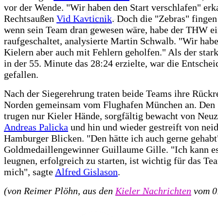
vor der Wende. "Wir haben den Start verschlafen" erk
Rechtsaußen
Vid Kavticnik
. Doch die "Zebras" finge
wenn sein Team dran gewesen wäre, habe der THW e
raufgeschaltet, analysierte Martin Schwalb. "Wir hab
Kielern aber auch mit Fehlern geholfen." Als der star
in der 55. Minute das 28:24 erzielte, war die Entsche
gefallen.
Nach der Siegerehrung traten beide Teams ihre Rückre
Norden gemeinsam vom Flughafen München an. Den 
trugen nur Kieler Hände, sorgfältig bewacht von Neu
Andreas Palicka
und hin und wieder gestreift von nei
Hamburger Blicken. "Den hätte ich auch gerne gehabt"
Goldmedaillengewinner Guillaume Gille. "Ich kann es
leugnen, erfolgreich zu starten, ist wichtig für das Te
mich", sagte
Alfred Gislason
.
(von Reimer Plöhn, aus den
Kieler Nachrichten
vom 0