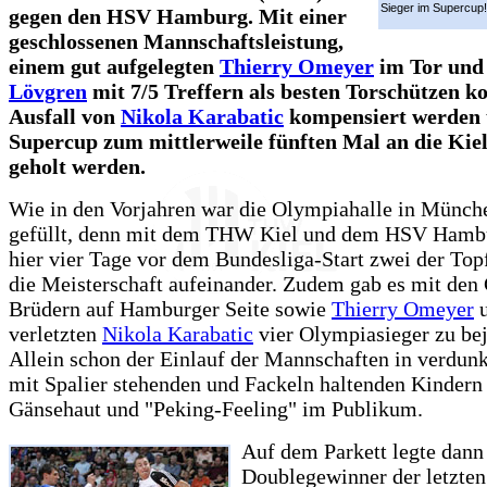
Sieger im Supercup!
gegen den HSV Hamburg. Mit einer
geschlossenen Mannschaftsleistung,
einem gut aufgelegten
Thierry Omeyer
im Tor un
Lövgren
mit 7/5 Treffern als besten Torschützen k
Ausfall von
Nikola Karabatic
kompensiert werden 
Supercup zum mittlerweile fünften Mal an die Kie
geholt werden.
Wie in den Vorjahren war die Olympiahalle in Münch
gefüllt, denn mit dem THW Kiel und dem HSV Hambu
hier vier Tage vor dem Bundesliga-Start zwei der Top
die Meisterschaft aufeinander. Zudem gab es mit den 
Brüdern auf Hamburger Seite sowie
Thierry Omeyer
u
verletzten
Nikola Karabatic
vier Olympiasieger zu bej
Allein schon der Einlauf der Mannschaften in verdunk
mit Spalier stehenden und Fackeln haltenden Kindern 
Gänsehaut und "Peking-Feeling" im Publikum.
Auf dem Parkett legte dann
Doublegewinner der letzten