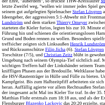
der Ehre, "außerdem", so drückte THW-Kreisläufer
M
letzte Zweifel weg, "wollen wir immer jedes Spiel ge
seinem gut aufgelegten Spielmacher
Stefan Lövgren
a
Ideengeber, der aggressiven 5:1-Abwehr mit Frontm
Lundström
und dem starken
Thierry Omeyer
zwischen
starteten die Kieler furios, legten bis zur 10. Minute e
Führung hin und schienen die orientierungslosen Ham
Grund und Boden rennen zu wollen. Besonders spielf
treffsicher zeigten sich Linksaußen
Henrik Lundströ
und Rückraumschütze
Filip Jicha
(6).
Stefan Lövgren
Torschütze (7/5), und
Christian Zeitz
blüht in gewohn
Umgebung nach seinem Olympia-Tief sichtlich auf. M
wichtigen Treffern half der Linkshänder seinem Team
kniffligen Phasen aus der Bredouille. Weltklasse habe
die HSV-Rautenträger in Hülle und Fülle zu bieten. U
Kampfgeist. Bis zum Halbzeitpfiff arbeiteten sie sich
heran. Auffällig agierte vor allem Rechtsaußen Stefan
der insgesamt acht Mal ins Kieler Tor traf. In der 35.
Matthias Flohr erstmals zum 18:18 aus, und als der E
Flensburger
Blazenko Lackovic
das 20:20 erzielte, st