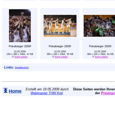
Pokalsieger 2009!
Pokalsieger 2009!
Pokalsieger 2009!
10.05.2009
10.05.2009
10.05.2009
240 x 360 x 24bit, 47 KB
360 x 240 x 24bit, 55 KB
360 x 240 x 24bit, 61 KB
©
living sports
©
living sports
©
living sports
Links:
Spielbericht
Erstellt am 19.05.2009 durch
Diese Seiten werden Ihnen
Home
Webmaster THW Kiel
.
der
Provinzi