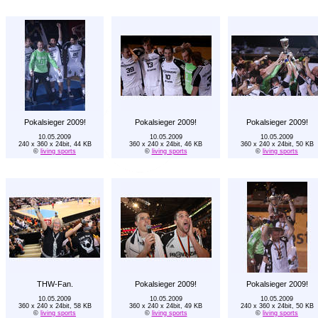
Pokalsieger 2009!
Pokalsieger 2009!
Pokalsieger 2009!
10.05.2009
10.05.2009
10.05.2009
240 x 360 x 24bit, 44 KB
360 x 240 x 24bit, 46 KB
360 x 240 x 24bit, 50 KB
©
living sports
©
living sports
©
living sports
THW-Fan.
Pokalsieger 2009!
Pokalsieger 2009!
10.05.2009
10.05.2009
10.05.2009
360 x 240 x 24bit, 58 KB
360 x 240 x 24bit, 49 KB
240 x 360 x 24bit, 50 KB
©
living sports
©
living sports
©
living sports