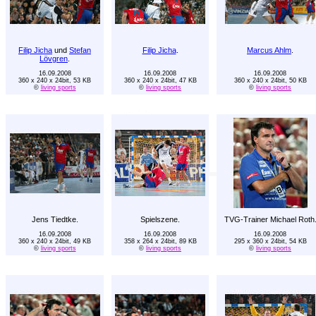
Filip Jicha
und
Stefan
Filip Jicha
.
Marcus Ahlm
.
Lövgren
.
16.09.2008
16.09.2008
16.09.2008
360 x 240 x 24bit, 53 KB
360 x 240 x 24bit, 47 KB
360 x 240 x 24bit, 50 KB
©
living sports
©
living sports
©
living sports
Jens Tiedtke.
Spielszene.
TVG-Trainer Michael Roth
16.09.2008
16.09.2008
16.09.2008
360 x 240 x 24bit, 49 KB
358 x 264 x 24bit, 89 KB
295 x 360 x 24bit, 54 KB
©
living sports
©
living sports
©
living sports