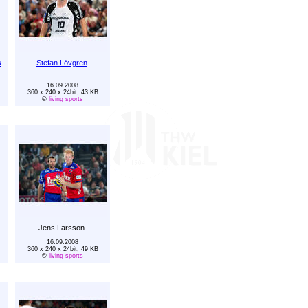
s
Stefan Lövgren
.
16.09.2008
360 x 240 x 24bit, 43 KB
©
living sports
Jens Larsson.
16.09.2008
360 x 240 x 24bit, 49 KB
©
living sports