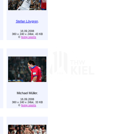
Stefan Lövgren
.
16.09.2008
360 x 240 x 24bit, 43 KB
©
living sports
.
Michael Müller.
16.09.2008
360 x 240 x 24bit, 33 KB
©
living sports