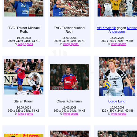
TVG-Trainer Michael
TVG-Trainer Michael
Vid Kavticnik
gegen
Mattia
Roth.
Roth.
Andersson
.
16.09.2008
16.09.2008
16.09.2008
360 x 240 x 24bit, 44 KB
360 x 240 x 24bit, 45 KB
360 x 240 x 24bit, 75 KB
©
living sports
©
living sports
©
living sports
Stefan Kneer.
Oliver Köhrmann.
Börge Lund
.
16.09.2008
16.09.2008
16.09.2008
360 x 326 x 24bit, 78 KB
360 x 240 x 24bit, 40 KB
326 x 360 x 24bit, 65 KB
©
living sports
©
living sports
©
living sports