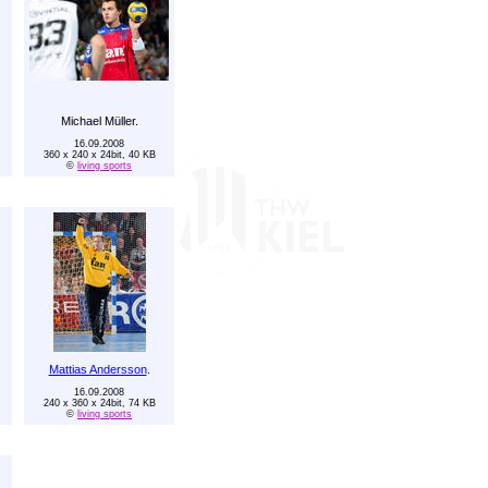
Michael Müller.
16.09.2008
360 x 240 x 24bit, 40 KB
©
living sports
Mattias Andersson
.
16.09.2008
240 x 360 x 24bit, 74 KB
©
living sports