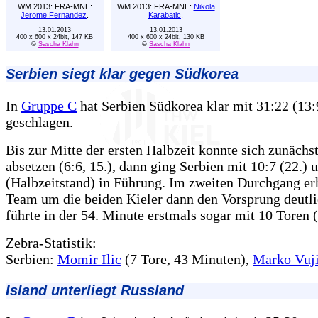
WM 2013: FRA-MNE:
WM 2013: FRA-MNE:
Nikola
Jerome Fernandez
.
Karabatic
.
13.01.2013
13.01.2013
400 x 600 x 24bit, 147 KB
400 x 600 x 24bit, 130 KB
©
Sascha Klahn
©
Sascha Klahn
Serbien siegt klar gegen Südkorea
In
Gruppe C
hat Serbien Südkorea klar mit 31:22 (13:
geschlagen.
Bis zur Mitte der ersten Halbzeit konnte sich zunächs
absetzen (6:6, 15.), dann ging Serbien mit 10:7 (22.) 
(Halbzeitstand) in Führung. Im zweiten Durchgang er
Team um die beiden Kieler dann den Vorsprung deutl
führte in der 54. Minute erstmals sogar mit 10 Toren 
Zebra-Statistik:
Serbien:
Momir Ilic
(7 Tore, 43 Minuten),
Marko Vuj
Island unterliegt Russland