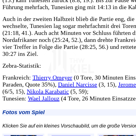
(15.) kam Tunesien zurück (8:8, 19.). Bis zur Pause w
Führung mehrfach, Tunesien ging mit 14:13 in die Ka
Auch in der zweiten Halbzeit blieb die Partie eng, di
wechselte, Tunesien lag sogar mehrfachmit drei Toren
(21:18, 41.). Auch acht Minuten vor Schluss führten d
Nordafrikaner noch (25:24, 52.), dann drehte Frankre
vier Treffer in Folge die Partie (28:25, 56.) und rettet
30:27 ins Ziel.
Zebra-Statistik:
Frankreich:
Thierry Omeyer
(0 Tore, 30 Minuten Einsa
Paraden, Quote 35%),
Daniel Narcisse
(3, 15),
Jerome
(6/5, 15),
Nikola Karabatic
(5, 59);
Tunesien:
Wael Jallouz
(4 Tore, 26 Minuten Einsatzzei
Fotos vom Spiel
Klicken Sie auf ein kleines Vorschaubild, um die große Versio