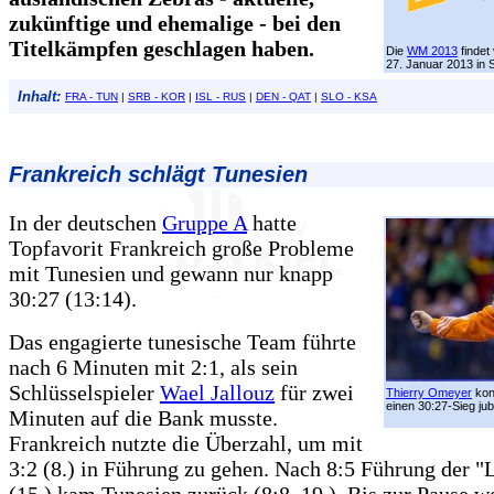
zukünftige und ehemalige - bei den
Titelkämpfen geschlagen haben.
Die
WM 2013
findet
27. Januar 2013 in S
Inhalt:
FRA - TUN
|
SRB - KOR
|
ISL - RUS
|
DEN - QAT
|
SLO - KSA
Frankreich schlägt
Tunesien
In der deutschen
Gruppe A
hatte
Topfavorit Frankreich große Probleme
mit Tunesien und gewann nur knapp
30:27 (13:14).
Das engagierte tunesische Team führte
nach 6 Minuten mit 2:1, als sein
Schlüsselspieler
Wael Jallouz
für zwei
Thierry Omeyer
kon
einen 30:27-Sieg jub
Minuten auf die Bank musste.
Frankreich nutzte die Überzahl, um mit
3:2 (8.) in Führung zu gehen. Nach 8:5 Führung der "