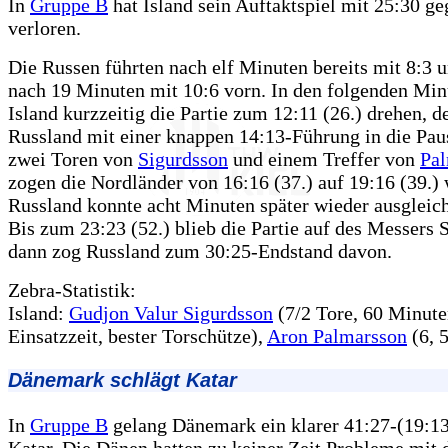
In
Gruppe B
hat Island sein Auftaktspiel mit 25:30 g
verloren.
Die Russen führten nach elf Minuten bereits mit 8:3 
nach 19 Minuten mit 10:6 vorn. In den folgenden Min
Island kurzzeitig die Partie zum 12:11 (26.) drehen, 
Russland mit einer knappen 14:13-Führung in die Pau
zwei Toren von
Sigurdsson
und einem Treffer von
Pa
zogen die Nordländer von 16:16 (37.) auf 19:16 (39.)
Russland konnte acht Minuten später wieder ausgleich
Bis zum 23:23 (52.) blieb die Partie auf des Messers 
dann zog Russland zum 30:25-Endstand davon.
Zebra-Statistik:
Island:
Gudjon Valur Sigurdsson
(7/2 Tore, 60 Minut
Einsatzzeit, bester Torschütze),
Aron Palmarsson
(6, 5
Dänemark schlägt Katar
In
Gruppe B
gelang Dänemark ein klarer 41:27-(19:13
Katar. Die Dänen hatten zu keiner Zeit Probleme mit 