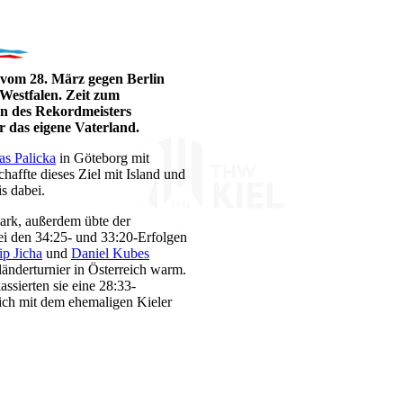
 vom 28. März gegen Berlin
/Westfalen. Zeit zum
rn des Rekordmeisters
r das eigene Vaterland.
as Palicka
in Göteborg mit
chaffte dieses Ziel mit Island und
s dabei.
rk, außerdem übte der
ei den 34:25- und 33:20-Erfolgen
ip Jicha
und
Daniel Kubes
länderturnier in Österreich warm.
ssierten sie eine 28:33-
eich mit dem ehemaligen Kieler