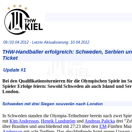
09./10.04.2012 -
Letzte Aktualisierung: 10.04.2012
THW-Handballer erfolgreich: Schweden, Serbien un
Ticket
Update #1
Bei den Qualifikationsturnieren für die Olympischen Spiele im
Spieler Erfolge feiern: Sowohl Schweden als auch Island und Serb
London.
Schweden mit drei Siegen souverän nach London
In Schweden standen die Olympia-Teilnehmer bereits nach zwei Spielt
mit
Kim Andersson
,
Henrik Lundström
und
Andreas Palicka
drei "Zeb
über Brasilien und anschließend mit 27:23 über den
EM
-Fünften Maz
Andersson
mit acht Treffern. Das abschließende Spiel gegen Ungarn 