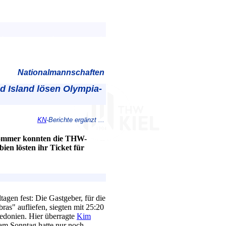
Nationalmannschaften
d Island lösen Olympia-
KN
-Berichte ergänzt ...
 Sommer konnten die THW-
ien lösten ihr Ticket für
agen fest: Die Gastgeber, für die
ras" aufliefen, siegten mit 25:20
edonien. Hier überragte
Kim
am Sonntag hatte nur noch