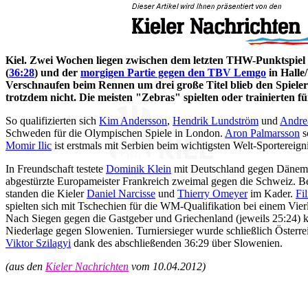
Kiel. Zwei Wochen liegen zwischen dem letzten THW-Punktspiel
(
36:28
) und der
morgigen Partie gegen den TBV Lemgo
in Halle
Verschnaufen beim Rennen um drei große Titel blieb den Spiele
trotzdem nicht. Die meisten "Zebras" spielten oder trainierten fü
So qualifizierten sich
Kim Andersson
,
Hendrik Lundström
und
Andre
Schweden für die Olympischen Spiele in London.
Aron Palmarsson
s
Momir Ilic
ist erstmals mit Serbien beim wichtigsten Welt-Sportereigni
In Freundschaft testete
Dominik Klein
mit Deutschland gegen Dänema
abgestürzte Europameister Frankreich zweimal gegen die Schweiz. B
standen die Kieler
Daniel Narcisse
und
Thierry Omeyer
im Kader.
Fil
spielten sich mit Tschechien für die WM-Qualifikation bei einem Vier
Nach Siegen gegen die Gastgeber und Griechenland (jeweils 25:24) ka
Niederlage gegen Slowenien. Turniersieger wurde schließlich Österr
Viktor Szilagyi
dank des abschließenden 36:29 über Slowenien.
(aus den
Kieler Nachrichten
vom 10.04.2012)