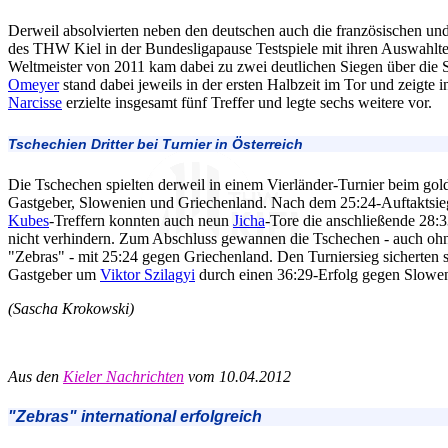
Derweil absolvierten neben den deutschen auch die französischen und
des THW Kiel in der Bundesligapause Testspiele mit ihren Auswahlte
Weltmeister von 2011 kam dabei zu zwei deutlichen Siegen über die 
Omeyer
stand dabei jeweils in der ersten Halbzeit im Tor und zeigte
Narcisse
erzielte insgesamt fünf Treffer und legte sechs weitere vor.
Tschechien Dritter bei Turnier in Österreich
Die Tschechen spielten derweil in einem Vierländer-Turnier beim gol
Gastgeber, Slowenien und Griechenland. Nach dem 25:24-Auftaktsieg
Kubes
-Treffern konnten auch neun
Jicha
-Tore die anschließende 28:
nicht verhindern. Zum Abschluss gewannen die Tschechen - auch ohn
"Zebras" - mit 25:24 gegen Griechenland. Den Turniersieg sicherten s
Gastgeber um
Viktor Szilagyi
durch einen 36:29-Erfolg gegen Slowen
(Sascha Krokowski)
Aus den
Kieler Nachrichten
vom 10.04.2012
"Zebras" international erfolgreich