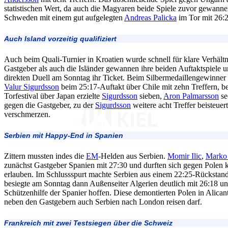
statistischen Wert, da auch die Magyaren beide Spiele zuvor gewannen
Schweden mit einem gut aufgelegten
Andreas Palicka
im Tor mit 26:2
Auch Island vorzeitig qualifiziert
Auch beim Quali-Turnier in Kroatien wurde schnell für klare Verhältn
Gastgeber als auch die Isländer gewannen ihre beiden Auftaktspiele u
direkten Duell am Sonntag ihr Ticket. Beim Silbermedaillengewinner
Valur Sigurdsson
beim 25:17-Auftakt über Chile mit zehn Treffern, b
Torfestival über Japan erzielte
Sigurdsson
sieben,
Aron Palmarsson
se
gegen die Gastgeber, zu der
Sigurdsson
weitere acht Treffer beisteuert
verschmerzen.
Serbien mit Happy-End in Spanien
Zittern mussten indes die
EM
-Helden aus Serbien.
Momir Ilic
,
Marko
zunächst Gastgeber Spanien mit 27:30 und durften sich gegen Polen k
erlauben. Im Schlussspurt machte Serbien aus einem 22:25-Rückstan
besiegte am Sonntag dann Außenseiter Algerien deutlich mit 26:18 u
Schützenhilfe der Spanier hoffen. Diese demontierten Polen in Alicante
neben den Gastgebern auch Serbien nach London reisen darf.
Frankreich mit zwei Testsiegen über die Schweiz