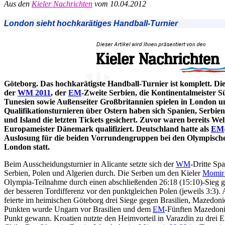
Aus den
Kieler Nachrichten
vom 10.04.2012
London sieht hochkarätiges Handball-Turnier
Göteborg. Das hochkarätigste Handball-Turnier ist komplett. Di
der
WM 2011
, der
EM
-Zweite Serbien, die Kontinentalmeister 
Tunesien sowie Außenseiter Großbritannien spielen in London u
Qualifikationsturnieren über Ostern haben sich Spanien, Serbi
und Island die letzten Tickets gesichert. Zuvor waren bereits We
Europameister Dänemark qualifiziert. Deutschland hatte als
EM
Auslosung für die beiden Vorrundengruppen bei den Olympischen
London statt.
Beim Ausscheidungsturnier in Alicante setzte sich der
WM
-Dritte Sp
Serbien, Polen und Algerien durch. Die Serben um den Kieler
Momir 
Olympia-Teilnahme durch einen abschließenden 26:18 (15:10)-Sieg g
der besseren Tordifferenz vor den punktgleichen Polen (jeweils 3:3).
feierte im heimischen Göteborg drei Siege gegen Brasilien, Mazedon
Punkten wurde Ungarn vor Brasilien und dem
EM
-Fünften Mazedoni
Punkt gewann. Kroatien nutzte den Heimvorteil in Varazdin zu drei E