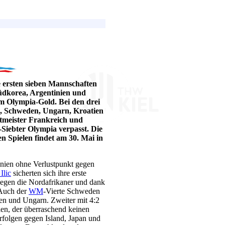
e ersten sieben Mannschaften
Südkorea, Argentinien und
m Olympia-Gold. Bei den drei
en, Schweden, Ungarn, Kroatien
ltmeister Frankreich und
-Siebter Olympia verpasst. Die
 Spielen findet am 30. Mai in
anien ohne Verlustpunkt gegen
Ilic
sicherten sich ihre erste
egen die Nordafrikaner und dank
 Auch der
WM
-Vierte Schweden
ien und Ungarn. Zweiter mit 4:2
en, der überraschend keinen
rfolgen gegen Island, Japan und