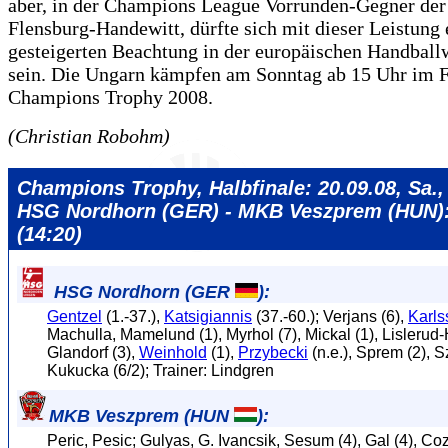
aber, in der Champions League Vorrunden-Gegner de
Flensburg-Handewitt, dürfte sich mit dieser Leistung 
gesteigerten Beachtung in der europäischen Handballw
sein. Die Ungarn kämpfen am Sonntag ab 15 Uhr im F
Champions Trophy 2008.
(Christian Robohm)
Champions Trophy, Halbfinale: 20.09.08, Sa.,
HSG Nordhorn (GER) - MKB Veszprem (HUN):
(14:20)
HSG Nordhorn (GER
):
Gentzel
(1.-37.),
Katsigiannis
(37.-60.); Verjans (6),
Karls
Machulla, Mamelund (1), Myrhol (7), Mickal (1), Lislerud
Glandorf (3),
Weinhold
(1),
Przybecki
(n.e.), Sprem (2), S
Kukucka (6/2); Trainer: Lindgren
MKB Veszprem (HUN
):
Peric, Pesic; Gulyas, G. Ivancsik, Sesum (4), Gal (4), Coz