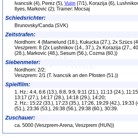
Ivancsik (4), Perez (5),
Vujin
(7/1), Korazija (6), Lushniko
Ilyes, Markovic (2); Trainer: Mocsaj
Schiedsrichter:
Brunovsky/Canda (SVK)
Zeitstrafen:
Nordhorn: 4 (Mamelund (18.), Kukucka (27.), 2x Szücs (42
Veszprem: 8 (2x Lushnikov (14., 37.), 2x Korazija (27., 4
(28.), Markovic (48.), Sesum (56.), Cozma (60.))
Siebenmeter:
Nordhorn: 2/2;
Veszprem: 2/1 (T. Ivancsik an den Pfosten (51.))
Spielfilm:
1. Hz.: 4:4, 6:6 (13.), 8:8, 9:9, 9:11 (21.), 11:13 (24.), 11:1
13:17 (27.), 14:17 (28.), 14:18 (29.), 14:20;
2. Hz.: 15:22 (33.), 17:23 (35.), 17:26, 19:29 (42.), 19:33 (
(51.), 23:36 (53.), 26:38 (56.), 29:38 (60.), 30:39.
Zuschauer:
ca. 5000 (Veszprem-Arena, Veszprem (HUN))