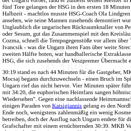
der Ungarn vorbei, fand er zumeist seinen Meister in 
fünf Tore gelangen der HSG in den ersten 18 Minuten
Halbzeit - machtlos musste HSG-Coach Ola Lindgren
ansehen, wie seine Mannen zusehends demontiert wur
Unglaublich die ungarischen Rückraumknaller von Pe
oder Sesum, gut das Zusammenspiel mit den Kreisläu
Cozma, schnell die Tempogegenstöße vor allem über
Ivancsik - was die Ungarn ihren Fans über weite Stre
zweiten Hälfte boten, war handballerische Extraklass
HSG, die sich zusehends der Veszpremer Übermacht e
30:19 stand es nach 44 Minuten für die Gastgeber, M
Mocsaj begann durchzuwechseln - einen Bruch im Spi
Ungarn rief das nicht hervor. Vier Minuten später fü
mit 34:20, die euphorischen Heimfans sangen höhnis
Wiedersehen". Gegen eine nachlassende Heimmannsch
einigen Paraden von
Katsigiannis
gelang es den Nord
Ende noch, wenigstens zahlenmäßig ein wenig Kosme
betreiben, doch der Ausflug nach Ungarn endete für d
Grafschafter mit einem ernüchternden 30:39. MKB V