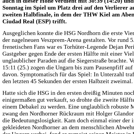
auch in dieser Höhe verdient mit 30:39 (14:20) und
Sonntag im Spiel um Platz drei auf den Verlierer 
zweiten Halbfinale, in dem der THW Kiel am Aben
Ciudad Real (ESP) trifft.
Ausgeglichen konnte die HSG Nordhorn die erste Vier
der nagelneuen Veszprem-Arena gestalten. Vor rund 5
frenetischen Fans war es Torhüter-Legende Dejan Peri
Gastgeber gegen Ende der ersten Hälfte mit einer Vie
unglaublicher Paraden auf die Siegerstraße brachte. V
15:11 (25.) zogen die Ungarn bis zum Pausenpfiff auf
davon. Symptomatisch für das Spiel: In Unterzahl tr
den letzten 45 Sekunden der ersten Halbzeit zweimal.
Hatte sich die HSG in den ersten dreißig Minuten noc
einigermaßen gut verkauft, so drohte die zweite Hälft
einem Debakel zu werden. Eine unglaublich robust
zwang den Nordhorner Rückraum mit Holger Glandorf
die Bedeutungslosigkeit. Kam doch einmal einer der i
gekleideten Nordhorner an dem menschlichen Abweh